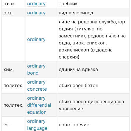
църк.
ordinary
требник
ост.
ordinary
вид велосипед
лице на редовна служба, юр.
съдия (титуляр, не
заместник), редовен член на
ordinary
съда, цирк. епископ,
архиепископ (в дадена
епархия)
ordinary
хим.
единична връзка
bond
ordinary
политех.
обикновен бетон
concrete
ordinary
обикновено диференциално
политех.
differential
уравнение
equation
ordinary
ез.
просторечие
language