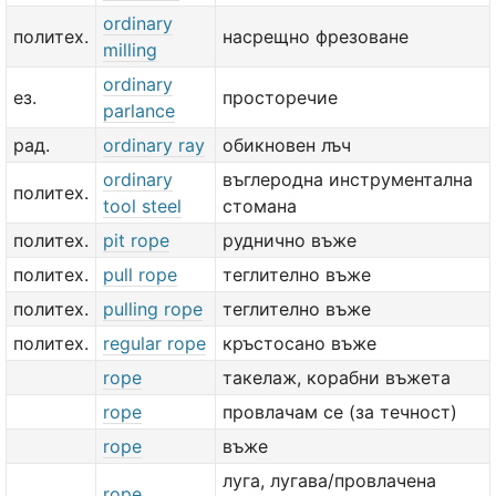
ordinary
политех.
насрещно фрезоване
milling
ordinary
ез.
просторечие
parlance
рад.
ordinary ray
обикновен лъч
ordinary
въглеродна инструментална
политех.
tool steel
стомана
политех.
pit rope
руднично въже
политех.
pull rope
теглително въже
политех.
pulling rope
теглително въже
политех.
regular rope
кръстосано въже
rope
такелаж, корабни въжета
rope
провлачам се (за течност)
rope
въже
луга, лугава/провлачена
rope