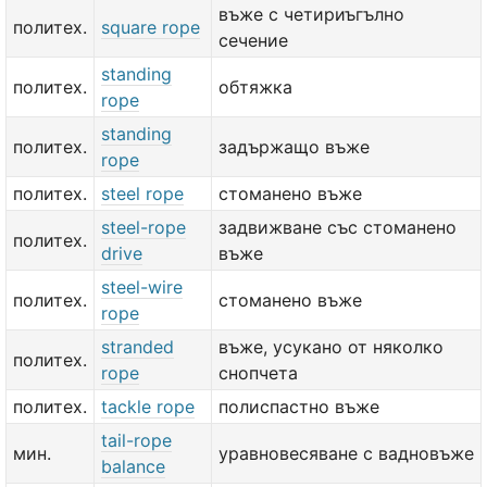
въже с четириъгълно
политех.
square rope
сечение
standing
политех.
обтяжка
rope
standing
политех.
задържащо въже
rope
политех.
steel rope
стоманено въже
steel-rope
задвижване със стоманено
политех.
drive
въже
steel-wire
политех.
стоманено въже
rope
stranded
въже, усукано от няколко
политех.
rope
снопчета
политех.
tackle rope
полиспастно въже
tail-rope
мин.
уравновесяване с вадновъже
balance