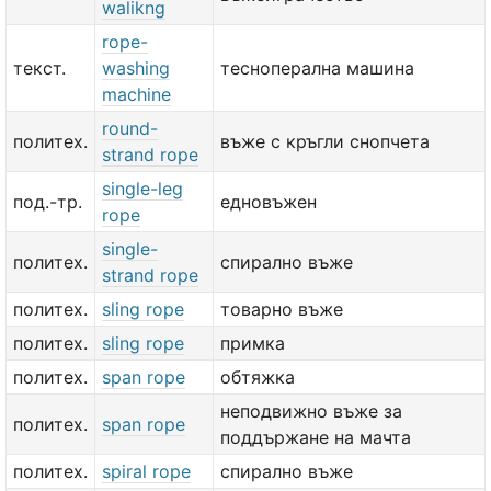
walikng
rope-
текст.
washing
тесноперална машина
machine
round-
политех.
въже с кръгли снопчета
strand rope
single-leg
под.-тр.
едновъжен
rope
single-
политех.
спирално въже
strand rope
политех.
sling rope
товарно въже
политех.
sling rope
примка
политех.
span rope
обтяжка
неподвижно въже за
политех.
span rope
поддържане на мачта
политех.
spiral rope
спирално въже