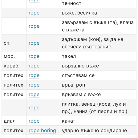
течност
rope
въже, бесилка
завързвам с въже (та), влача
rope
с въжета
задържам (кон), за да не
сп.
rope
спечели състезание
мор.
rope
такел
кораб.
rope
вързално въже
политех.
rope
сгъстявам се
политех.
rope
връв, роп
политех.
rope
връзвам с въже
плитка, венец (коса, лук и
rope
пр.), наниз (от перли и пр.)
диал.
rope
канат
политех.
rope boring
ударно въжено сондиране