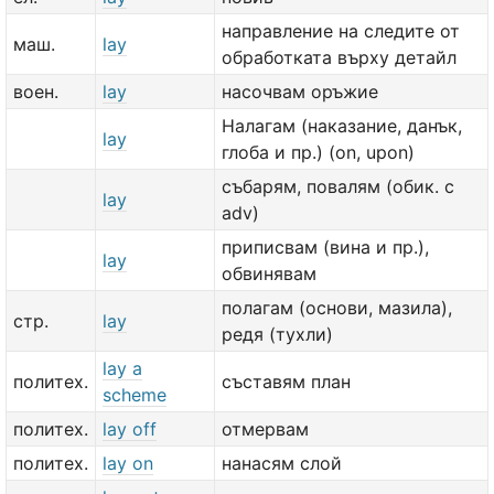
направление на следите от
маш.
lay
обработката върху детайл
воен.
lay
насочвам оръжие
Налагам (наказание, данък,
lay
глоба и пр.) (on, upon)
събарям, повалям (обик. с
lay
adv)
приписвам (вина и пр.),
lay
обвинявам
полагам (основи, мазила),
стр.
lay
редя (тухли)
lay a
политех.
съставям план
scheme
политех.
lay off
отмервам
политех.
lay on
нанасям слой