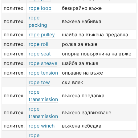
политех.
rope loop
безкрайно въже
rope
политех.
въжена набивка
packing
политех.
rope pulley
шайба за въжена предавка
политех.
rope roll
ролка за въже
политех.
rope seat
опорна повърхнина на въже
политех.
rope sheave
шайба за въже
политех.
rope tension
опъване на въже
rope tow
ски влек
rope
политех.
въжена предавка
transmission
rope
политех.
въжено задвижване
transmission
политех.
rope winch
въжена лебедка
rope