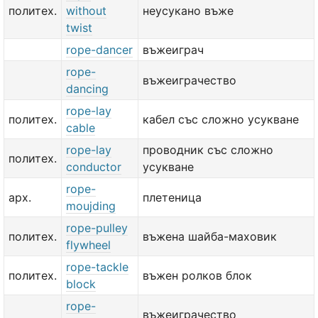
политех.
without
неусукано въже
twist
rope-dancer
въжеиграч
rope-
въжеиграчество
dancing
rope-lay
политех.
кабел със сложно усукване
cable
rope-lay
проводник със сложно
политех.
conductor
усукване
rope-
арх.
плетеница
moujding
rope-pulley
политех.
въжена шайба-маховик
flywheel
rope-tackle
политех.
въжен ролков блок
block
rope-
въжеиграчество