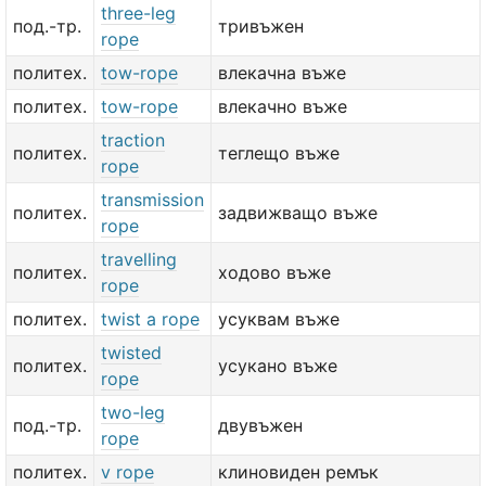
three-leg
под.-тр.
тривъжен
rope
политех.
tow-rope
влекачна въже
политех.
tow-rope
влекачно въже
traction
политех.
теглещо въже
rope
transmission
политех.
задвижващо въже
rope
travelling
политех.
ходово въже
rope
политех.
twist a rope
усуквам въже
twisted
политех.
усукано въже
rope
two-leg
под.-тр.
двувъжен
rope
политех.
v rope
клиновиден ремък