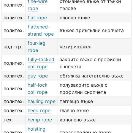
fine-wire
стоманено въже от тънки
политех.
rope
телове
политех.
flat rope
плоско въже
flattened-
политех.
въжес триъгълни снопчета
strand rope
four-leg
под.-тр.
четиривъжен
rope
fully-locked
закрито въже с профилни
политех.
coil rope
снопчета
политех.
guy rope
обтяжка натегателно въже
half-lock
полузакрито въже с
политех.
coil rope
профилни снопчета
политех.
hauling rope
теглещо въже
политех.
heed rope
главно въже
тех.
hemp rope
конопено въже
hoisting
политех.
товароподемно въже