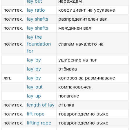
lay out
нареждам
политех.
lay ratio
коефициент на усукване
политех.
lay shafts
разпределителен вал
политех.
lay shafts
междинен вал
lay the
политех.
foundation
слагам началото на
for
lay-by
уширение на път
lay-by
отбивка
жп.
lay-by
коловоз за разминаване
lay-out
компановъчен
lay-up
полагане
политех.
length of lay
стъпка
политех.
lift rope
товароподемно въже
политех.
lifting rope
товароподемно въже