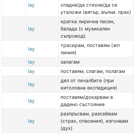
lay
спадне/да стихне/да се
уталожи (вятър, вълни. прах)
кратка лирична песен,
lay
балада (с музикален
съпровод)
трасирам, поставям (жп
lay
линия)
lay
залагам
lay
поставям, слагам, полагам
дял от печалбите (при
lay
китоловна експедиция)
поставям/докарвам в
lay
дадено състояние
разпръсвам, разсейвам
lay
(страх, опасения), изгонвам
(дух)