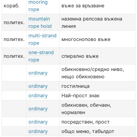
mooring
кораб.
въже за връзване
rope
mountain
наземна релсова въжена
политех.
rope hoist
линия
multi-strand
политех.
многоснопово въже
rope
one-strand
политех.
спирално въже
rope
обикновено/средно ниво,
ordinary
нещо обикновено
ordinary
гостилница
ordinary
Най-прост знак
обикновен, обичаен,
ordinary
нормален
ordinary
посредствен, прост
ordinary
общо меню, табълдот