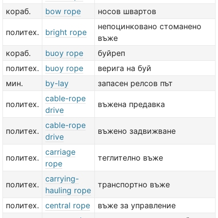
кораб.
bow rope
носов швартов
непоцинковано стоманено
политех.
bright rope
въже
кораб.
buoy rope
буйреп
политех.
buoy rope
верига на буй
мин.
by-lay
запасен релсов път
cable-rope
политех.
въжена предавка
drive
cable-rope
политех.
въжено задвижване
drive
carriage
политех.
теглително въже
rope
carrying-
политех.
транспортно въже
hauling rope
политех.
central rope
въже за управление