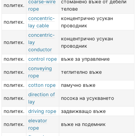
coarse-wire
стоманено въже от дебели
политех.
rope
телове
concentric-
концентрично усукан
политех.
lay cable
проводник
concentric-
концентрично усукан
политех.
lay
проводник
conductor
политех.
control rope
въже за управление
conveying
политех.
теглително въже
rope
политех.
cotton rope
памучно въже
direction of
политех.
посока на усукването
lay
политех.
driving rope
задвижващо въже
elevator
политех.
въже на подемник
rope