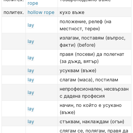
rope
политех.
hollow rope
кухо въже
положение, релеф (на
lay
местност, терен)
излагам, поставям (въпрос,
lay
факти) (before)
правя (посеви) да полегнат
lay
(за дъжд, вятър)
lay
усуквам (въже)
lay
слагам (маса), постилам
непрофесионален, несвързан
lay
с дадена професия
начин, по който е усукано
lay
(въже)
lay
стъквам, наклаждам (огън)
слягам се, полягам, правя да