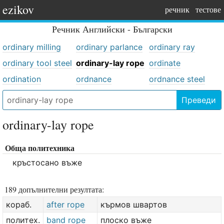
ezikov
речник
тестове
Речник
Английски - Български
ordinary milling
ordinary parlance
ordinary ray
ordinary tool steel
ordinary-lay rope
ordinate
ordination
ordnance
ordnance steel
Преведи
ordinary-lay rope
Обща политехника
кръстосано въже
189 допълнителни резултата:
кораб.
after rope
кърмов швартов
политех.
band rope
плоско въже