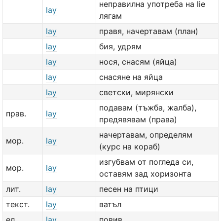
неправилна употреба на lie
lay
лягам
lay
правя, начертавам (план)
lay
бия, удрям
lay
нося, снасям (яйца)
lay
снасяне на яйца
lay
светски, мирянски
подавам (тъжба, жалба),
прав.
lay
предявявам (права)
начертавам, определям
мор.
lay
(курс на кораб)
изгубвам от погледа си,
мор.
lay
оставям зад хоризонта
лит.
lay
песен на птици
текст.
lay
ватъл
ел.
lay
повив