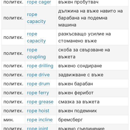
политех.
rope cager
въжен пробутвач
дължина на въже навито на
rope
политех.
барабана на подемна
capacity
машина
rope
разкъсващо усилие на
политех.
capacity
стоманено въже
rope
скоба за свързване на
политех.
coupling
въжета
политех.
rope drilling
въжено сондиране
политех.
rope drive
задвижване с въже
политех.
rope drum
въжен барабан
политех.
rope ferry
въжен ферибот
политех.
rope grease
смазка за въжета
политех.
rope hoist
въжен подемник
мин.
rope incline
бремсберг
политех.
rope joint
въжено съединение