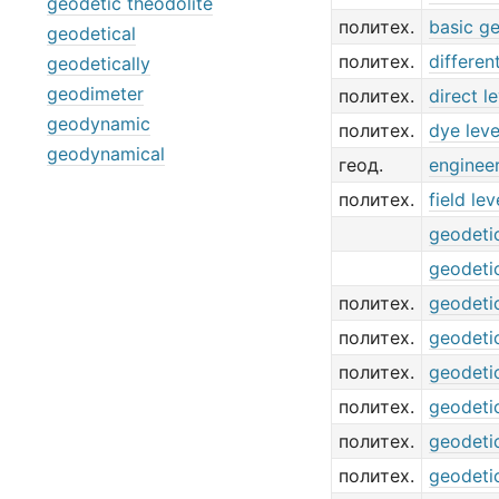
geodetic theodolite
политех.
basic g
geodetical
политех.
different
geodetically
geodimeter
политех.
direct le
geodynamic
политех.
dye leve
geodynamical
геод.
enginee
политех.
field lev
geodeti
geodeti
политех.
geodeti
политех.
geodeti
политех.
geodeti
политех.
geodeti
политех.
geodeti
политех.
geodeti