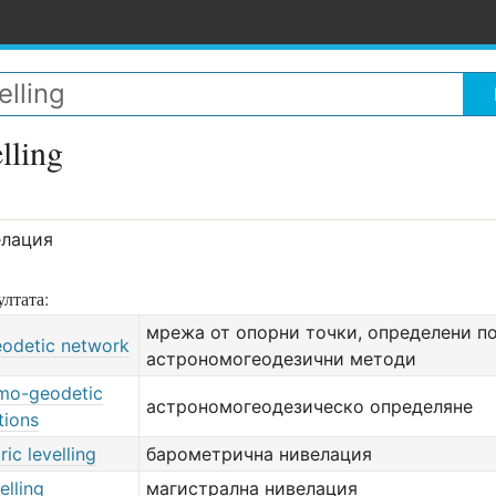
lling
елация
лтата:
мрежа от опорни точки, определени п
eodetic network
астрономогеодезични методи
mo-geodetic
астрономогеодезическо определяне
tions
ic levelling
барометрична нивелация
elling
магистрална нивелация