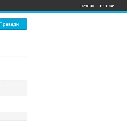
речник
тестове
Преведи
о