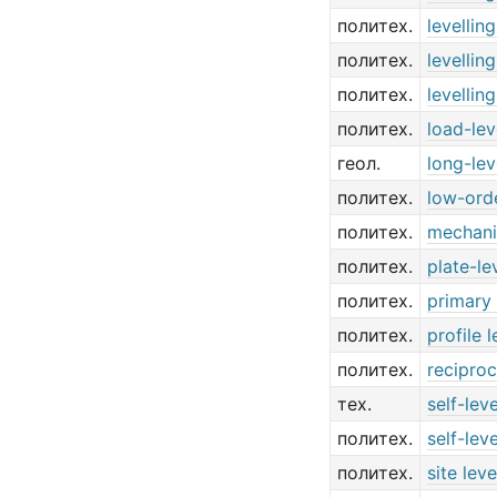
политех.
levelling
политех.
levellin
политех.
levellin
политех.
load-lev
геол.
long-lev
политех.
low-orde
политех.
mechanic
политех.
plate-le
политех.
primary 
политех.
profile l
политех.
reciproc
тех.
self-leve
политех.
self-lev
политех.
site leve