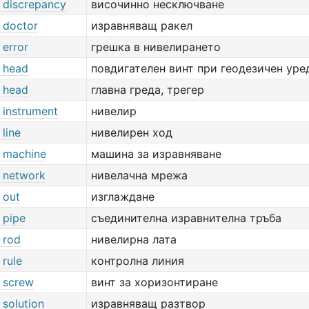
g discrepancy
височинно несключване
g doctor
изравняващ ракел
 error
грешка в нивелирането
g head
повдигателен винт при геодезичен уре
g head
главна греда, трегер
g instrument
нивелир
 line
нивелирен ход
g machine
машина за изравняване
g network
нивелачна мрежа
g out
изглаждане
g pipe
съединителна изравнителна тръба
g rod
нивелирна лата
 rule
контролна линия
g screw
винт за хоризонтиране
g solution
изравняващ разтвор