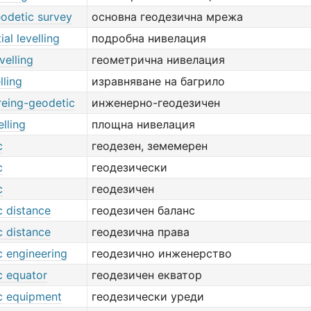
eodetic survey
основна геодезична мрежа
ial levelling
подробна нивелация
velling
геометрична нивелация
lling
изравняване на багрило
reing-geodetic
инженерно-геодезичен
elling
площна нивелация
c
геодезен, земемерен
c
геодезически
c
геодезичен
c distance
геодезичен баланс
c distance
геодезична права
c engineering
геодезично инженерство
c equator
геодезичен екватор
c equipment
геодезически уреди