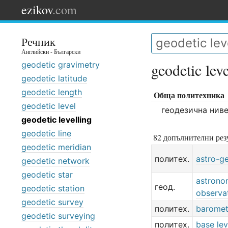
ezikov
.com
Речник
Английски - Български
geodetic gravimetry
geodetic leve
geodetic latitude
geodetic length
Обща политехника
geodetic level
геодезична нив
geodetic levelling
geodetic line
82 допълнителни резу
geodetic meridian
политех.
astro-g
geodetic network
geodetic star
astrono
геод.
geodetic station
observa
geodetic survey
политех.
barometr
geodetic surveying
политех.
base lev