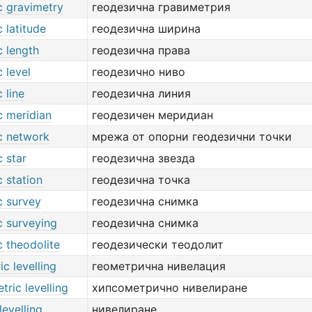
c gravimetry
геодезична гравиметрия
 latitude
геодезична ширина
c length
геодезична права
 level
геодезично ниво
 line
геодезична линия
c meridian
геодезичен меридиан
c network
мрежа от опорни геодезични точки
 star
геодезична звезда
 station
геодезична точка
c survey
геодезична снимка
c surveying
геодезична снимка
 theodolite
геодезически теодолит
c levelling
геометрична нивелация
ric levelling
хипсометрично нивелиране
levelling
нивелиране