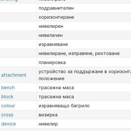
подравнителен
хоризонтиране
нивелирен
нивелачен
изравняване
нивелиране, изправяне, рихтоване
планировка
устройство за поддържане в хоризонт
g attachment
положение
g bench
трасажна маса
g block
трасажна маса
g colour
изравняващо багрило
g cross
визирка
g device
нивелир