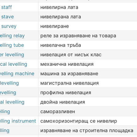
 staff
нивелирна лата
g stave
нивелирана лата
g survey
нивелиране
elling relay
реле за изравняване на товара
elling tube
нивелачна тръба
r levelling
нивелация от нисък клас
al levelling
механична нивелация
velling machine
машина за изравняване
levelling
магистрална нивелация
evelling
профилна нивелация
al levelling
двойна нивелация
lling
саморазливен
elling instrument
самохоризонтиращ се нивелир
lling
изравняване на строителна площадка