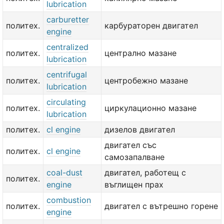
lubrication
carburetter
политех.
карбураторен двигател
engine
centralized
политех.
централно мазане
lubrication
centrifugal
политех.
центробежно мазане
lubrication
circulating
политех.
циркулационно мазане
lubrication
политех.
cl engine
дизелов двигател
двигател със
политех.
cl engine
самозапалване
coal-dust
двигател, работещ с
политех.
engine
въглищен прах
combustion
политех.
двигател с вътрешно горене
engine