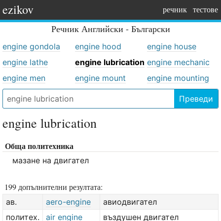
ezikov
речник
тестове
Речник
Английски - Български
engine gondola
engine hood
engine house
engine lathe
engine lubrication
engine mechanic
engine men
engine mount
engine mounting
Преведи
engine lubrication
Обща политехника
мазане на двигател
199 допълнителни резултата:
ав.
aero-engine
авиодвигател
политех.
air engine
въздушен двигател