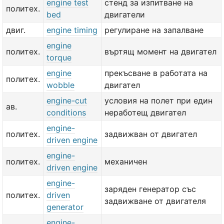
engine test
стенд за изпитване на
политех.
bed
двигатели
двиг.
engine timing
регулиране на запалване
engine
политех.
въртящ момент на двигател
torque
engine
прекъсване в работата на
политех.
wobble
двигател
engine-cut
условия на полет при един
ав.
conditions
неработещ двигател
engine-
политех.
задвижван от двигател
driven engine
engine-
политех.
механичен
driven engine
engine-
заряден генератор със
политех.
driven
задвижване от двигателя
generator
engine-