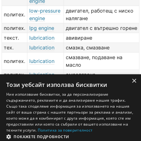
engine
low-pressure
двигател, работещ с ниско
политех.
engine
налягане
политех.
lpg engine
двигател с вътрешно горене
текст.
lubrication
авивиране
тех.
lubrication
смазка, смазване
смазване, подаване на
политех.
lubrication
масло
политех.
lubrication
омасляване
×
Този уебсайт използва бисквитки
политех.
lubrication
мазане
lubrication
Ние използваме бисквитки, за да персонализираме
политех.
схема на мазане
съдържанието, рекламите и да анализираме нашия трафик.
chart
Също така споделяме информация за използването на нашия
сайт от ваша страна с нашите партньори за реклама и анализи,
добави значение или превод
тук
които може да я комбинират с друга информация, която сте им
предоставили или която са събрали от вашето използване на
техните услуги.
Политика за поверителност
ПОКАЖЕТЕ ПОДРОБНОСТИ