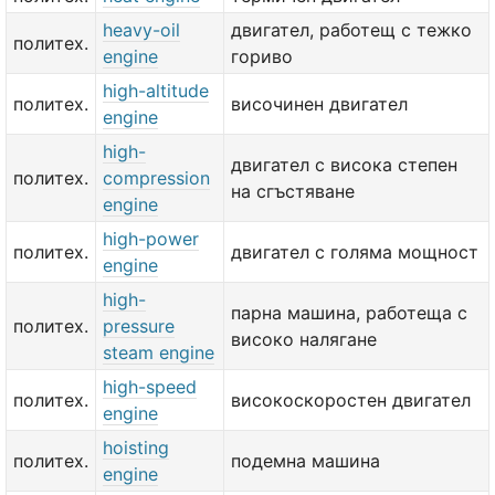
heavy-oil
двигател, работещ с тежко
политех.
engine
гориво
high-altitude
политех.
височинен двигател
engine
high-
двигател с висока степен
политех.
compression
на сгъстяване
engine
high-power
политех.
двигател с голяма мощност
engine
high-
парна машина, работеща с
политех.
pressure
високо налягане
steam engine
high-speed
политех.
високоскоростен двигател
engine
hoisting
политех.
подемна машина
engine