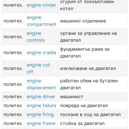
сгурия от локомотивен
политех.
engine cinder
котел
engine
политех.
машинно отделение
compartment
engine
органи за управление на
политех.
controls
двигател
фундаментна рама за
политех.
engine cradle
двигател
engine cut-
политех.
изключване на двигател
off
engine
работен обем на бутален
политех.
displacement
двигател
политех.
engine driver
машинист
политех.
engine failure
повреда на двигател
политех.
engine firing
пускане в ход на двигател
политех.
engine frame
стойка за двигател