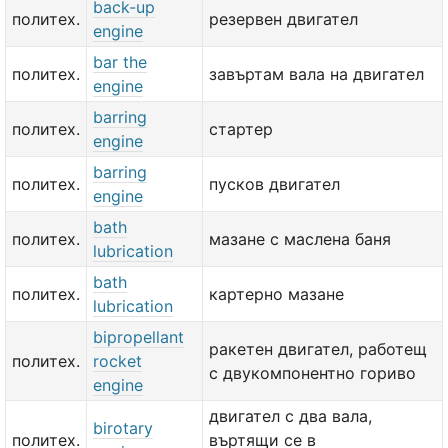
back-up
политех.
резервен двигател
engine
bar the
политех.
завъртам вала на двигател
engine
barring
политех.
стартер
engine
barring
политех.
пусков двигател
engine
bath
политех.
мазане с маслена баня
lubrication
bath
политех.
картерно мазане
lubrication
bipropellant
ракетен двигател, работещ
политех.
rocket
с двукомпонентно гориво
engine
двигател с два вала,
birotary
политех.
въртящи се в