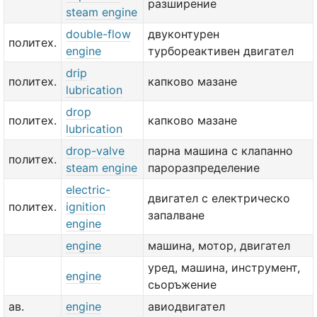
разширение
steam engine
double-flow
двуконтурен
политех.
engine
турбореактивен двигател
drip
политех.
капково мазане
lubrication
drop
политех.
капково мазане
lubrication
drop-valve
парна машина с клапанно
политех.
steam engine
пароразпределение
electric-
двигател с електрическо
политех.
ignition
запалване
engine
engine
машина, мотор, двигател
уред, машина, инструмент,
engine
сьоръжение
ав.
engine
авиодвигател