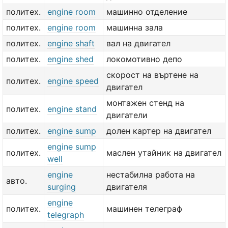
политех.
engine room
машинно отделение
политех.
engine room
машинна зала
политех.
engine shaft
вал на двигател
политех.
engine shed
локомотивно депо
скорост на въртене на
политех.
engine speed
двигател
монтажен стенд на
политех.
engine stand
двигатели
политех.
engine sump
долен картер на двигател
engine sump
политех.
маслен утайник на двигател
well
engine
нестабилна работа на
авто.
surging
двигателя
engine
политех.
машинен телеграф
telegraph