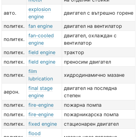
explosion
авто.
двигател с вътрешно горене
engine
политех.
fan engine
двигател на вентилатор
fan-cooled
двигател, охлаждан с
политех.
engine
вентилатор
политех.
field engine
трактор
политех.
field engine
преносим двигател
film
политех.
хидродинамично мазане
lubrication
final stage
двигател на последна
аерон.
engine
степен
политех.
fire-engine
пожарна помпа
политех.
fire-engine
пожарникарска помпа
политех.
fixed engine
стационарен двигател
flood