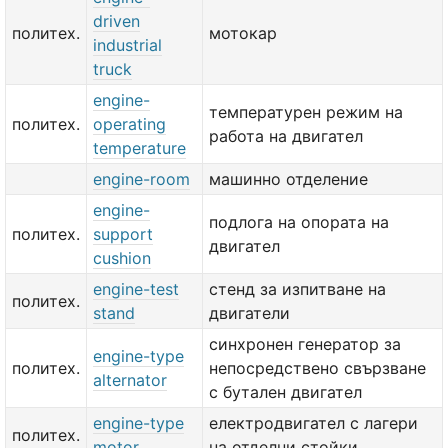
driven
политех.
мотокар
industrial
truck
engine-
температурен режим на
политех.
operating
работа на двигател
temperature
engine-room
машинно отделение
engine-
подлога на опората на
политех.
support
двигател
cushion
engine-test
стенд за изпитване на
политех.
stand
двигатели
синхронен генератор за
engine-type
политех.
непосредствено свързване
alternator
с бутален двигател
engine-type
електродвигател с лагери
политех.
motor
на отделни стойки