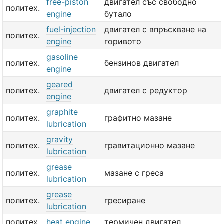
free-piston
двигател със свободно
политех.
engine
бутало
fuel-injection
двигател с впръскване на
политех.
engine
горивото
gasoline
политех.
бензинов двигател
engine
geared
политех.
двигател с редуктор
engine
graphite
политех.
графитно мазане
lubrication
gravity
политех.
гравитационно мазане
lubrication
grease
политех.
мазане с греса
lubrication
grease
политех.
гресиране
lubrication
политех.
heat engine
термичен двигател