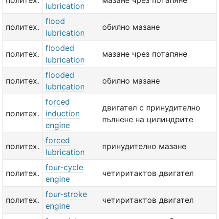
политех.
мазане чрез потапяне
lubrication
flood
политех.
обилно мазане
lubrication
flooded
политех.
мазане чрез потапяне
lubrication
flooded
политех.
обилно мазане
lubrication
forced
двигател с принудително
политех.
induction
пълнене на цилиндрите
engine
forced
политех.
принудително мазане
lubrication
four-cycle
политех.
четиритактов двигател
engine
four-stroke
политех.
четиритактов двигател
engine