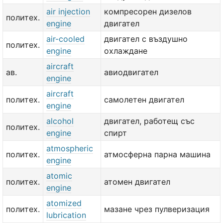
air injection
компресорен дизелов
политех.
engine
двигател
air-cooled
двигател с въздушно
политех.
engine
охлаждане
aircraft
ав.
авиодвигател
engine
aircraft
политех.
самолетен двигател
engine
alcohol
двигател, работещ със
политех.
engine
спирт
atmospheric
политех.
атмосферна парна машина
engine
atomic
политех.
атомен двигател
engine
atomized
политех.
мазане чрез пулверизация
lubrication