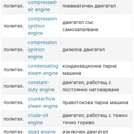
compressed-
политех.
пневматичен двигател
air engine
compression
двигател със
политех.
ignition
самозапалване
engine
compression
политех.
ignition
дизелов двигател
engine
condensating
кондензационна парна
политех.
steam engine
машина
constant-
двигател, работещ с
политех.
duty engine
постоянно натоварване
counterflow
политех.
правотокова парна машина
steam engine
crude-oil
двигател, работещ с тежко
политех.
engine
течно гориво
политех.
dead engine
изключен двигател