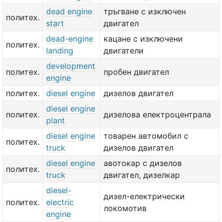
dead engine
тръгване с изключен
политех.
start
двигател
dead-engine
кацане с изключени
политех.
landing
двигатели
development
политех.
пробен двигател
engine
политех.
diesel engine
дизелов двигател
diesel engine
политех.
дизелова електроцентрала
plant
diesel engine
товарен автомобил с
политех.
truck
дизелов двигател
diesel engine
авотокар с дизелов
политех.
truck
двигател, дизелкар
diesel-
дизел-електрически
политех.
electric
локомотив
engine