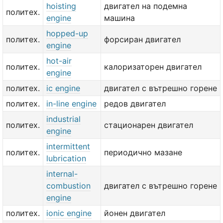
hoisting
двигател на подемна
политех.
engine
машина
hopped-up
политех.
форсиран двигател
engine
hot-air
политех.
калоризаторен двигател
engine
политех.
ic engine
двигател с вътрешно горене
политех.
in-line engine
редов двигател
industrial
политех.
стационарен двигател
engine
intermittent
политех.
периодично мазане
lubrication
internal-
combustion
двигател с вътрешно горене
engine
политех.
ionic engine
йонен двигател