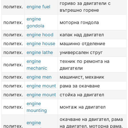
гориво за двигатели с
политех.
engine fuel
вътрешно горене
engine
политех.
моторна гондола
gondola
политех.
engine hood
капак над двигател
политех.
engine house
машинно отделение
политех.
engine lathe
универсален струг
engine
техник по ремонта на
политех.
mechanic
двигатели
политех.
engine men
машинист, механик
политех.
engine mount
рама за окачване
политех.
engine mount
стойка на двигател
engine
политех.
монтаж на двигател
mounting
окачване на двигател, рама
engine
политех.
на двигател, моторна рама,