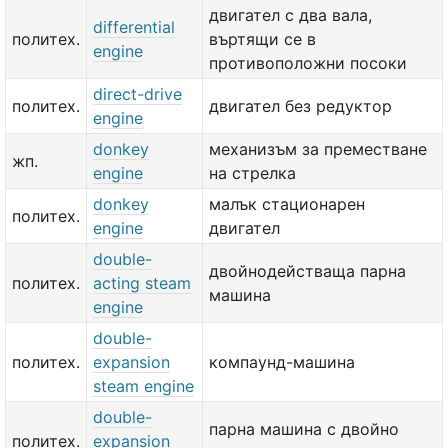
двигател с два вала,
differential
политех.
въртящи се в
engine
противоположни посоки
direct-drive
политех.
двигател без редуктор
engine
donkey
механизъм за преместване
жп.
engine
на стрелка
donkey
малък стационарен
политех.
engine
двигател
double-
двойнодействаща парна
политех.
acting steam
машина
engine
double-
политех.
expansion
компаунд-машина
steam engine
double-
парна машина с двойно
политех.
expansion