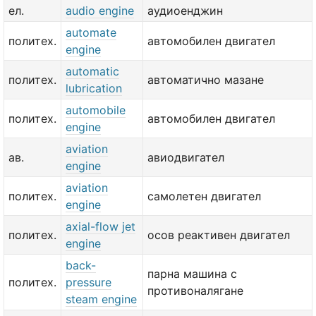
ел.
audio engine
аудиоенджин
automate
политех.
автомобилен двигател
engine
automatic
политех.
автоматично мазане
lubrication
automobile
политех.
автомобилен двигател
engine
aviation
ав.
авиодвигател
engine
aviation
политех.
самолетен двигател
engine
axial-flow jet
политех.
осов реактивен двигател
engine
back-
парна машина с
политех.
pressure
противоналягане
steam engine