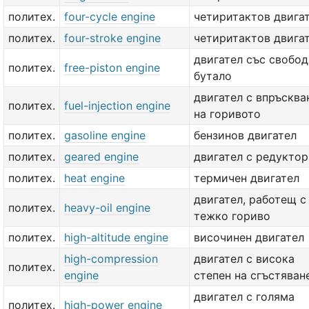
политех.
four-cycle engine
четиритактов двига
политех.
four-stroke engine
четиритактов двига
двигател със свобо
политех.
free-piston engine
бутало
двигател с впръсква
политех.
fuel-injection engine
на горивото
политех.
gasoline engine
бензинов двигател
политех.
geared engine
двигател с редуктор
политех.
heat engine
термичен двигател
двигател, работещ с
политех.
heavy-oil engine
тежко гориво
политех.
high-altitude engine
височинен двигател
high-compression
двигател с висока
политех.
engine
степен на сгъстяван
двигател с голяма
политех.
high-power engine