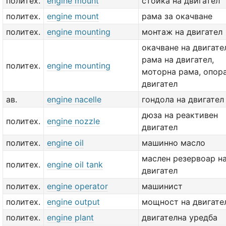
политех.
engine mount
стойка на двигател
политех.
engine mount
рама за окачване
политех.
engine mounting
монтаж на двигател
окачване на двигате
рама на двигател,
политех.
engine mounting
моторна рама, опора
двигател
ав.
engine nacelle
гондола на двигател
дюза на реактивен
политех.
engine nozzle
двигател
политех.
engine oil
машинно масло
маслен резервоар н
политех.
engine oil tank
двигател
политех.
engine operator
машинист
политех.
engine output
мощност на двигате
политех.
engine plant
двигателна уредба