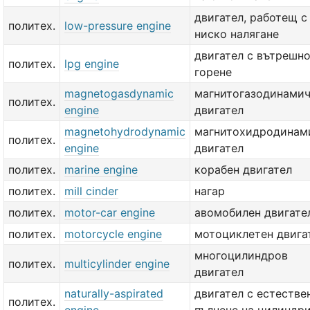
двигател, работещ с
политех.
low-pressure engine
ниско налягане
двигател с вътрешн
политех.
lpg engine
горене
magnetogasdynamic
магнитогазодинами
политех.
engine
двигател
magnetohydrodynamic
магнитохидродинам
политех.
engine
двигател
политех.
marine engine
корабен двигател
политех.
mill cinder
нагар
политех.
motor-car engine
авомобилен двигате
политех.
motorcycle engine
мотоциклетен двига
многоцилиндров
политех.
multicylinder engine
двигател
naturally-aspirated
двигател с естестве
политех.