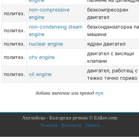
engine
пълнене на цилиндр
non-compressive
безкомпресорен
политех.
engine
двигател
non-condensing steam
безкондензаторна п
политех.
engine
машина
политех.
nuclear engine
ядрен двигател
двигател с висящи
политех.
ohv engine
клапани
двигател, работещ с
политех.
oil engine
тежко течно гориво
добави значение или превод
тук
Английско - Български речник © Ezikov.com
Условия
Контакти
Панел