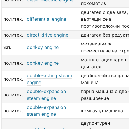
локомотив
двигател с два вала,
политех.
differential engine
въртящи се в
противоположни по
политех.
direct-drive engine
двигател без редукт
механизъм за
жп.
donkey engine
преместване на стр
малък стационарен
политех.
donkey engine
двигател
double-acting steam
двойнодействаща п
политех.
engine
машина
double-expansion
парна машина с дво
политех.
steam engine
разширение
double-expansion
политех.
компаунд-машина
steam engine
двуконтурен