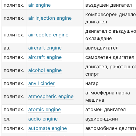
политех.
air engine
въздушен двигател
компресорен дизело
политех.
air injection engine
двигател
двигател с въздушн
политех.
air-cooled engine
охлаждане
ав.
aircraft engine
авиодвигател
политех.
aircraft engine
самолетен двигател
двигател, работещ с
политех.
alcohol engine
спирт
политех.
anvil cinder
нагар
атмосферна парна
политех.
atmospheric engine
машина
политех.
atomic engine
атомен двигател
ел.
audio engine
аудиоенджин
политех.
automate engine
автомобилен двигат