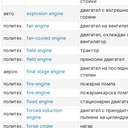
стойки
двигател с вътрешн
авто.
explosion engine
горене
политех.
fan engine
двигател на вентила
двигател, охлаждан 
политех.
fan-cooled engine
вентилатор
политех.
field engine
трактор
политех.
field engine
преносим двигател
двигател на последн
аерон.
final stage engine
степен
политех.
fire-engine
пожарна помпа
политех.
fire-engine
пожарникарска пом
политех.
fixed engine
стационарен двигат
forced induction
двигател с принудит
политех.
engine
пълнене на цилиндр
политех.
forge cinder
нагар