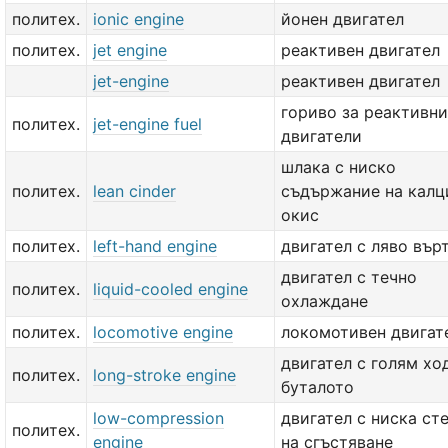
политех.
ionic engine
йонен двигател
политех.
jet engine
реактивен двигател
jet-engine
реактивен двигател
гориво за реактивни
политех.
jet-engine fuel
двигатели
шлака с ниско
политех.
lean cinder
съдържание на калц
окис
политех.
left-hand engine
двигател с ляво вър
двигател с течно
политех.
liquid-cooled engine
охлаждане
политех.
locomotive engine
локомотивен двигат
двигател с голям хо
политех.
long-stroke engine
буталото
low-compression
двигател с ниска ст
политех.
engine
на сгъстяване