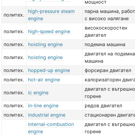
мощност
high-pressure steam
парна машина, рабо
политех.
engine
с високо налягане
високоскоростен
политех.
high-speed engine
двигател
политех.
hoisting engine
подемна машина
двигател на подемна
политех.
hoisting engine
машина
политех.
hopped-up engine
форсиран двигател
политех.
hot-air engine
калоризаторен двиг
двигател с вътрешн
политех.
ic engine
горене
политех.
in-line engine
редов двигател
политех.
industrial engine
стационарен двигат
internal-combustion
двигател с вътрешн
engine
горене