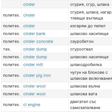
cinder
сгурия, сгур, шлака
сгурия, шлака, нагар
политех.
cinder
тлеещи въглища
политех.
cinder
изгарям до пепел
политех.
cinder bank
шлаково насипище
политех.
cinder concrete
сауробетон
тех.
cinder dump
сгуроотвал
политех.
cinder dump
шлаково насипище
политех.
cinder mill
шлакодробилка
чугун на блокове с
политех.
cinder pig iron
шлакови включвани
политех.
cinder wool
шлакова вълна
политех.
cinder wool
шлакова вата
двигател със
политех.
cl engine
самозапалване