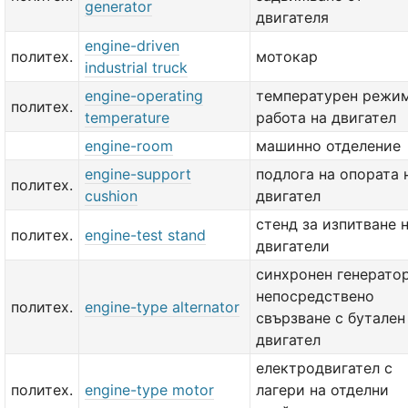
generator
двигателя
engine-driven
политех.
мотокар
industrial truck
engine-operating
температурен режим
политех.
temperature
работа на двигател
engine-room
машинно отделение
engine-support
подлога на опората 
политех.
cushion
двигател
стенд за изпитване 
политех.
engine-test stand
двигатели
синхронен генератор
непосредствено
политех.
engine-type alternator
свързване с бутален
двигател
електродвигател с
политех.
engine-type motor
лагери на отделни