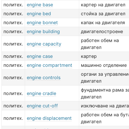
политех.
engine base
картер на двигател
политех.
engine bed
стойка за двигател
политех.
engine bonnet
капак на двигателя
политех.
engine building
двигателостроене
работен обем на
политех.
engine capacity
двигател
политех.
engine case
картер
политех.
engine compartment
машинно отделение
органи за управлени
политех.
engine controls
двигател
фундаментна рама з
политех.
engine cradle
двигател
политех.
engine cut-off
изключване на двига
работен обем на бут
политех.
engine displacement
двигател