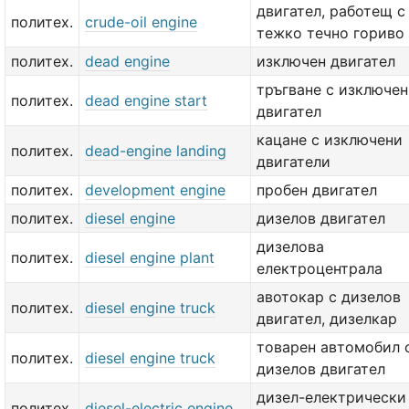
двигател, работещ с
политех.
crude-oil engine
тежко течно гориво
политех.
dead engine
изключен двигател
тръгване с изключен
политех.
dead engine start
двигател
кацане с изключени
политех.
dead-engine landing
двигатели
политех.
development engine
пробен двигател
политех.
diesel engine
дизелов двигател
дизелова
политех.
diesel engine plant
електроцентрала
авотокар с дизелов
политех.
diesel engine truck
двигател, дизелкар
товарен автомобил 
политех.
diesel engine truck
дизелов двигател
дизел-електрически
политех.
diesel-electric engine