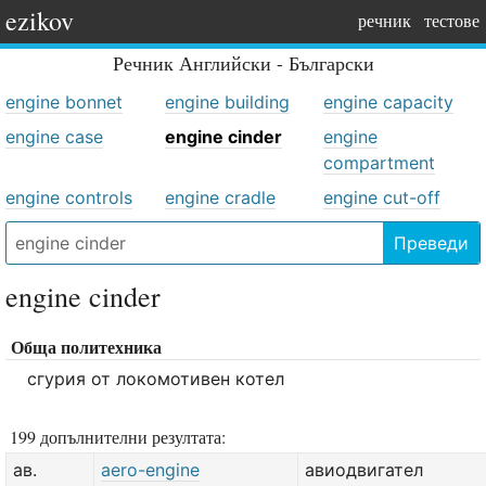
ezikov
речник
тестове
Речник
Английски - Български
engine bonnet
engine building
engine capacity
engine case
engine cinder
engine
compartment
engine controls
engine cradle
engine cut-off
Преведи
engine cinder
Обща политехника
сгурия от локомотивен котел
199 допълнителни резултата:
ав.
aero-engine
авиодвигател