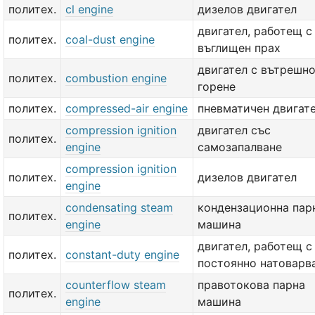
политех.
cl engine
дизелов двигател
двигател, работещ с
политех.
coal-dust engine
въглищен прах
двигател с вътрешн
политех.
combustion engine
горене
политех.
compressed-air engine
пневматичен двигат
compression ignition
двигател със
политех.
engine
самозапалване
compression ignition
политех.
дизелов двигател
engine
condensating steam
кондензационна пар
политех.
engine
машина
двигател, работещ с
политех.
constant-duty engine
постоянно натоварв
counterflow steam
правотокова парна
политех.
engine
машина