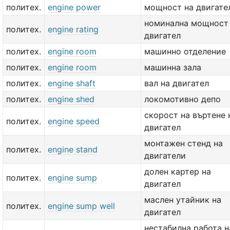
политех.
engine power
мощност на двигате
номинална мощност
политех.
engine rating
двигател
политех.
engine room
машинно отделение
политех.
engine room
машинна зала
политех.
engine shaft
вал на двигател
политех.
engine shed
локомотивно депо
скорост на въртене 
политех.
engine speed
двигател
монтажен стенд на
политех.
engine stand
двигатели
долен картер на
политех.
engine sump
двигател
маслен утайник на
политех.
engine sump well
двигател
нестабилна работа н