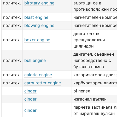
политех.
birotary engine
въртящи се в
противоположни по
политех.
blast engine
нагнетателен компр
политех.
blowing engine
нагнетателен компр
двигател със
политех.
boxer engine
срещуположни
цилиндри
двигател, съединен
политех.
bull engine
непосредствено с
бутална помпа
политех.
caloric engine
калоризаторен двиг
политех.
carburetter engine
карбураторен двига
cinder
pi пепел
cinder
изгаснал въглен
парчета застинала л
cinder
от изригващ вулкан