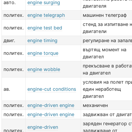
авто.
engine surging
двигателя
политех.
engine telegraph
машинен телеграф
стенд за изпитване 
политех.
engine test bed
двигатели
двиг.
engine timing
регулиране на запал
въртящ момент на
политех.
engine torque
двигател
прекъсване в работа
политех.
engine wobble
на двигател
условия на полет пр
ав.
engine-cut conditions
един неработещ
двигател
политех.
engine-driven engine
механичен
политех.
engine-driven engine
задвижван от двига
заряден генератор с
engine-driven
политех.
задвижване от