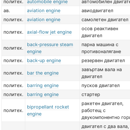
политех.
automobile engine
автомобилен двигат
ав.
aviation engine
авиодвигател
политех.
aviation engine
самолетен двигател
осов реактивен
политех.
axial-flow jet engine
двигател
back-pressure steam
парна машина с
политех.
engine
противоналягане
политех.
back-up engine
резервен двигател
завъртам вала на
политех.
bar the engine
двигател
политех.
barring engine
пусков двигател
политех.
barring engine
стартер
ракетен двигател,
bipropellant rocket
политех.
работещ с
engine
двукомпонентно гор
двигател с два вала,