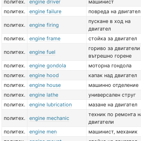
политех.
engine driver
машинист
политех.
engine failure
повреда на двигател
пускане в ход на
политех.
engine firing
двигател
политех.
engine frame
стойка за двигател
гориво за двигатели
политех.
engine fuel
вътрешно горене
политех.
engine gondola
моторна гондола
политех.
engine hood
капак над двигател
политех.
engine house
машинно отделение
политех.
engine lathe
универсален струг
политех.
engine lubrication
мазане на двигател
техник по ремонта н
политех.
engine mechanic
двигатели
политех.
engine men
машинист, механик