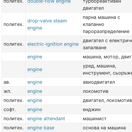
политех.
double-flow engine
турбореактивен
двигател
парна машина с
drop-valve steam
политех.
клапанно
engine
пароразпределение
двигател с електрич
политех.
electric-ignition engine
запалване
engine
машина, мотор, двиг
уред, машина,
engine
инструмент, сьоръж
ав.
engine
авиодвигател
жп.
engine
локомотив
политех.
engine
двигател, локомотив
софт.
engine
енджин
политех.
engine attendant
машинист
политех.
engine base
основа на машина