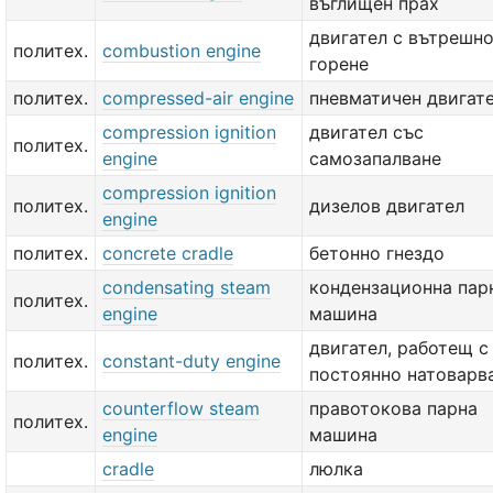
въглищен прах
двигател с вътрешн
политех.
combustion engine
горене
политех.
compressed-air engine
пневматичен двигат
compression ignition
двигател със
политех.
engine
самозапалване
compression ignition
политех.
дизелов двигател
engine
политех.
concrete cradle
бетонно гнездо
condensating steam
кондензационна пар
политех.
engine
машина
двигател, работещ с
политех.
constant-duty engine
постоянно натоварв
counterflow steam
правотокова парна
политех.
engine
машина
cradle
люлка