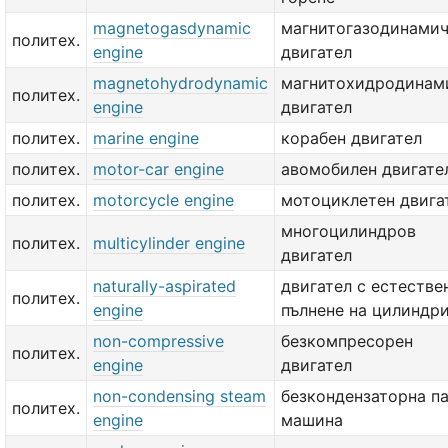
magnetogasdynamic
магнитогазодинами
политех.
engine
двигател
magnetohydrodynamic
магнитохидродинам
политех.
engine
двигател
политех.
marine engine
корабен двигател
политех.
motor-car engine
авомобилен двигате
политех.
motorcycle engine
мотоциклетен двига
многоцилиндров
политех.
multicylinder engine
двигател
naturally-aspirated
двигател с естестве
политех.
engine
пълнене на цилиндр
non-compressive
безкомпресорен
политех.
engine
двигател
non-condensing steam
безкондензаторна п
политех.
engine
машина