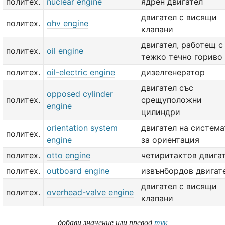
политех.
nuclear engine
ядрен двигател
двигател с висящи
политех.
ohv engine
клапани
двигател, работещ с
политех.
oil engine
тежко течно гориво
политех.
oil-electric engine
дизелгенератор
двигател със
opposed cylinder
политех.
срещуположни
engine
цилиндри
orientation system
двигател на система
политех.
engine
за ориентация
политех.
otto engine
четиритактов двига
политех.
outboard engine
извънбордов двигат
двигател с висящи
политех.
overhead-valve engine
клапани
добави значение или превод
тук