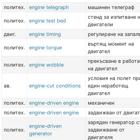
политех.
engine telegraph
машинен телеграф
стенд за изпитване 
политех.
engine test bed
двигатели
двиг.
engine timing
регулиране на запал
въртящ момент на
политех.
engine torque
двигател
прекъсване в работа
политех.
engine wobble
на двигател
условия на полет пр
ав.
engine-cut conditions
един неработещ
двигател
политех.
engine-driven engine
механичен
политех.
engine-driven engine
задвижван от двига
заряден генератор с
engine-driven
политех.
задвижване от
generator
двигателя