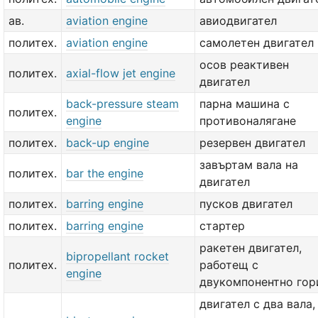
ав.
aviation engine
авиодвигател
политех.
aviation engine
самолетен двигател
осов реактивен
политех.
axial-flow jet engine
двигател
back-pressure steam
парна машина с
политех.
engine
противоналягане
политех.
back-up engine
резервен двигател
завъртам вала на
политех.
bar the engine
двигател
политех.
barring engine
пусков двигател
политех.
barring engine
стартер
ракетен двигател,
bipropellant rocket
политех.
работещ с
engine
двукомпонентно гор
двигател с два вала,