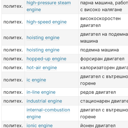
high-pressure steam
парна машина, рабо
политех.
engine
с високо налягане
високоскоростен
политех.
high-speed engine
двигател
двигател на подемна
политех.
hoisting engine
машина
политех.
hoisting engine
подемна машина
политех.
hopped-up engine
форсиран двигател
политех.
hot-air engine
калоризаторен двиг
двигател с вътрешн
политех.
ic engine
горене
политех.
in-line engine
редов двигател
политех.
industrial engine
стационарен двигат
internal-combustion
двигател с вътрешн
engine
горене
политех.
ionic engine
йонен двигател