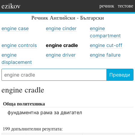
ezikov
речник
тестове
Речник
Английски - Български
engine case
engine cinder
engine
compartment
engine controls
engine cradle
engine cut-off
engine
engine driver
engine failure
displacement
Преведи
engine cradle
Обща политехника
фундаментна рама за двигател
199 допълнителни резултата: