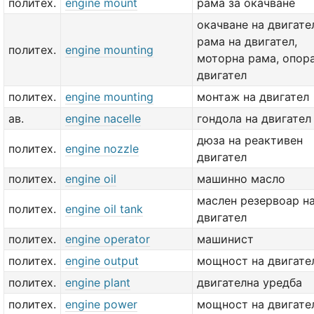
политех.
engine mount
рама за окачване
окачване на двигате
рама на двигател,
политех.
engine mounting
моторна рама, опора
двигател
политех.
engine mounting
монтаж на двигател
ав.
engine nacelle
гондола на двигател
дюза на реактивен
политех.
engine nozzle
двигател
политех.
engine oil
машинно масло
маслен резервоар н
политех.
engine oil tank
двигател
политех.
engine operator
машинист
политех.
engine output
мощност на двигате
политех.
engine plant
двигателна уредба
политех.
engine power
мощност на двигате