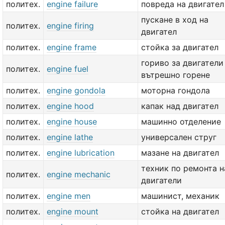
политех.
engine failure
повреда на двигател
пускане в ход на
политех.
engine firing
двигател
политех.
engine frame
стойка за двигател
гориво за двигатели
политех.
engine fuel
вътрешно горене
политех.
engine gondola
моторна гондола
политех.
engine hood
капак над двигател
политех.
engine house
машинно отделение
политех.
engine lathe
универсален струг
политех.
engine lubrication
мазане на двигател
техник по ремонта н
политех.
engine mechanic
двигатели
политех.
engine men
машинист, механик
политех.
engine mount
стойка на двигател