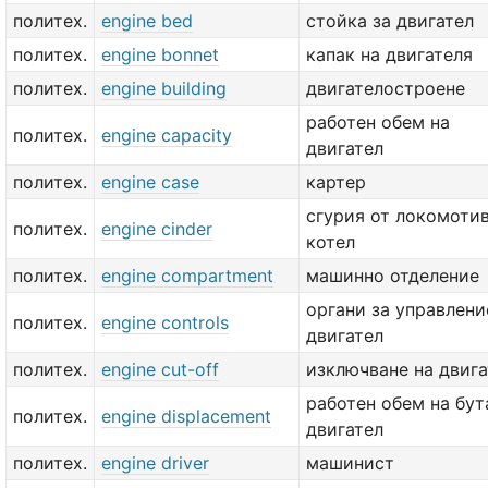
политех.
engine bed
стойка за двигател
политех.
engine bonnet
капак на двигателя
политех.
engine building
двигателостроене
работен обем на
политех.
engine capacity
двигател
политех.
engine case
картер
сгурия от локомоти
политех.
engine cinder
котел
политех.
engine compartment
машинно отделение
органи за управлени
политех.
engine controls
двигател
политех.
engine cut-off
изключване на двига
работен обем на бут
политех.
engine displacement
двигател
политех.
engine driver
машинист