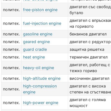
двигател със свобо
политех.
free-piston engine
бутало
двигател с впръсква
политех.
fuel-injection engine
на горивото
политех.
gasoline engine
бензинов двигател
политех.
geared engine
двигател с редуктор
политех.
guard cradle
защитна решетка
политех.
heat engine
термичен двигател
двигател, работещ с
политех.
heavy-oil engine
тежко гориво
политех.
high-altitude engine
височинен двигател
high-compression
двигател с висока
политех.
engine
степен на сгъстяван
двигател с голяма
политех.
high-power engine
мощност