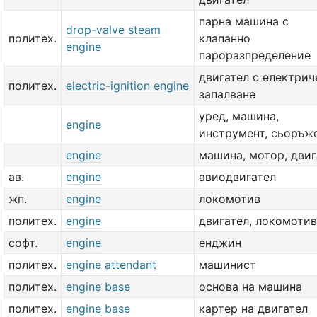
парна машина с
drop-valve steam
политех.
клапанно
engine
пароразпределение
двигател с електрич
политех.
electric-ignition engine
запалване
уред, машина,
engine
инструмент, сьоръж
engine
машина, мотор, двиг
ав.
engine
авиодвигател
жп.
engine
локомотив
политех.
engine
двигател, локомотив
софт.
engine
енджин
политех.
engine attendant
машинист
политех.
engine base
основа на машина
политех.
engine base
картер на двигател