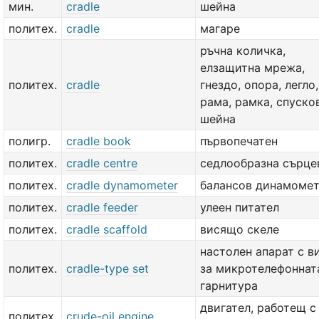
мин.
cradle
шейна
политех.
cradle
магаре
ръчна количка,
елзащитна мрежа,
политех.
cradle
гнездо, опора, легло,
рама, рамка, спуско
шейна
полигр.
cradle book
първопечатен
политех.
cradle centre
седлообразна сърце
политех.
cradle dynamometer
балансов динамоме
политех.
cradle feeder
улеен питател
политех.
cradle scaffold
висящо скеле
настолен апарат с в
политех.
cradle-type set
за микротелефоннат
гарнитура
двигател, работещ с
политех.
crude-oil engine