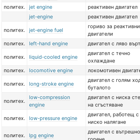
политех.
jet engine
реактивен двигател
jet-engine
реактивен двигател
гориво за реактивни
политех.
jet-engine fuel
двигатели
политех.
left-hand engine
двигател с ляво вър
двигател с течно
политех.
liquid-cooled engine
охлаждане
политех.
locomotive engine
локомотивен двигат
двигател с голям хо
политех.
long-stroke engine
буталото
low-compression
двигател с ниска ст
политех.
engine
на сгъстяване
двигател, работещ с
политех.
low-pressure engine
ниско налягане
двигател с вътрешн
политех.
lpg engine
горене