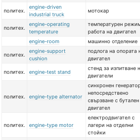
engine-driven
политех.
мотокар
industrial truck
engine-operating
температурен режим
политех.
temperature
работа на двигател
engine-room
машинно отделение
engine-support
подлога на опората 
политех.
cushion
двигател
стенд за изпитване 
политех.
engine-test stand
двигатели
синхронен генератор
непосредствено
политех.
engine-type alternator
свързване с бутален
двигател
електродвигател с
политех.
engine-type motor
лагери на отделни
стойки