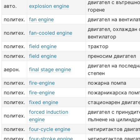
двигател с вътрешн
авто.
explosion engine
горене
политех.
fan engine
двигател на вентила
двигател, охлаждан 
политех.
fan-cooled engine
вентилатор
политех.
field engine
трактор
политех.
field engine
преносим двигател
двигател на последн
аерон.
final stage engine
степен
политех.
fire-engine
пожарна помпа
политех.
fire-engine
пожарникарска пом
политех.
fixed engine
стационарен двигат
forced induction
двигател с принудит
политех.
engine
пълнене на цилиндр
политех.
four-cycle engine
четиритактов двига
политех.
four-stroke engine
четиритактов двига