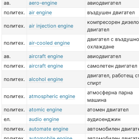
ав.
aero-engine
авиодвигател
политех.
air engine
въздушен двигател
компресорен дизело
политех.
air injection engine
двигател
двигател с въздушн
политех.
air-cooled engine
охлаждане
ав.
aircraft engine
авиодвигател
политех.
aircraft engine
самолетен двигател
двигател, работещ с
политех.
alcohol engine
спирт
атмосферна парна
политех.
atmospheric engine
машина
политех.
atomic engine
атомен двигател
ел.
audio engine
аудиоенджин
политех.
automate engine
автомобилен двигат
политех.
automobile engine
автомобилен двигат