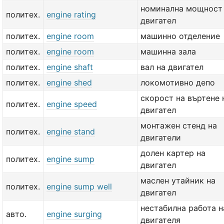
номинална мощност
политех.
engine rating
двигател
политех.
engine room
машинно отделение
политех.
engine room
машинна зала
политех.
engine shaft
вал на двигател
политех.
engine shed
локомотивно депо
скорост на въртене 
политех.
engine speed
двигател
монтажен стенд на
политех.
engine stand
двигатели
долен картер на
политех.
engine sump
двигател
маслен утайник на
политех.
engine sump well
двигател
нестабилна работа н
авто.
engine surging
двигателя