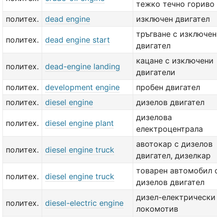
тежко течно гориво
политех.
dead engine
изключен двигател
тръгване с изключен
политех.
dead engine start
двигател
кацане с изключени
политех.
dead-engine landing
двигатели
политех.
development engine
пробен двигател
политех.
diesel engine
дизелов двигател
дизелова
политех.
diesel engine plant
електроцентрала
авотокар с дизелов
политех.
diesel engine truck
двигател, дизелкар
товарен автомобил 
политех.
diesel engine truck
дизелов двигател
дизел-електрически
политех.
diesel-electric engine
локомотив