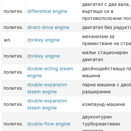
двигател с два вала,
политех.
differential engine
въртящи се в
противоположни по
политех.
direct-drive engine
двигател без редукт
механизъм за
жп.
donkey engine
преместване на стр
малък стационарен
политех.
donkey engine
двигател
double-acting steam
двойнодействаща п
политех.
engine
машина
double-expansion
парна машина с дво
политех.
steam engine
разширение
double-expansion
политех.
компаунд-машина
steam engine
двуконтурен
политех.
double-flow engine
турбореактивен
двигател