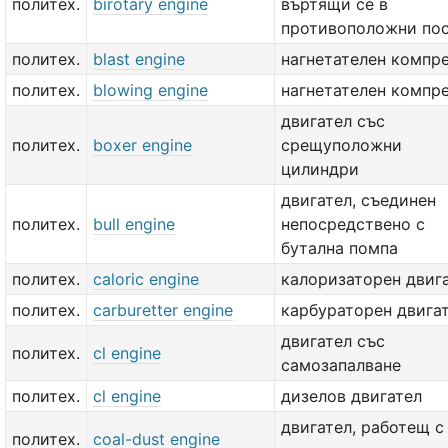
политех.
birotary engine
въртящи се в
противоположни по
политех.
blast engine
нагнетателен компр
политех.
blowing engine
нагнетателен компр
двигател със
политех.
boxer engine
срещуположни
цилиндри
двигател, съединен
политех.
bull engine
непосредствено с
бутална помпа
политех.
caloric engine
калоризаторен двиг
политех.
carburetter engine
карбураторен двига
двигател със
политех.
cl engine
самозапалване
политех.
cl engine
дизелов двигател
двигател, работещ с
политех.
coal-dust engine