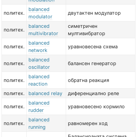
balanced
политех.
двутактен модулатор
modulator
balanced
симетричен
политех.
multivibrator
мултивибратор
balanced
политех.
уравновесена схема
network
balanced
политех.
балансен генератор
oscillator
balanced
политех.
обратна реакция
reaction
политех.
balanced relay
диференциално реле
balanced
политех.
уравновесено кормило
rudder
balanced
политех.
равномерен ход
running
Балансираната система