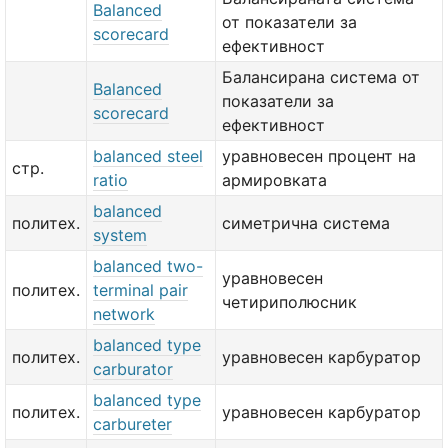
Balanced
от показатели за
scorecard
ефективност
Балансирана система от
Balanced
показатели за
scorecard
ефективност
balanced steel
уравновесен процент на
стр.
ratio
армировката
balanced
политех.
симетрична система
system
balanced two-
уравновесен
политех.
terminal pair
четириполюсник
network
balanced type
политех.
уравновесен карбуратор
carburator
balanced type
политех.
уравновесен карбуратор
carbureter