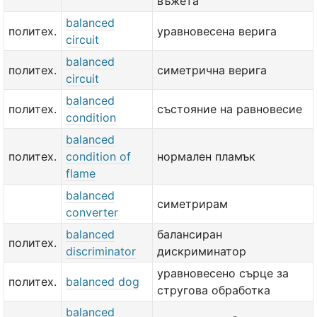
въжета
balanced
политех.
уравновесена верига
circuit
balanced
политех.
симетрична верига
circuit
balanced
политех.
състояние на равновесие
condition
balanced
политех.
condition of
нормален пламък
flame
balanced
симетрирам
converter
balanced
балансиран
политех.
discriminator
дискриминатор
уравновесено сърце за
политех.
balanced dog
стругова обработка
balanced