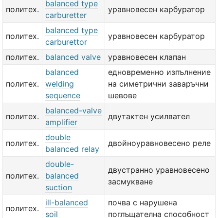
balanced type
политех.
уравновесен карбуратор
carburetter
balanced type
политех.
уравновесен карбуратор
carburettor
политех.
balanced valve
уравновесен клапан
balanced
едновременно изпълнение
политех.
welding
на симетрични заваръчни
sequence
шевове
balanced-valve
политех.
двутактен усилвател
amplifier
double
политех.
двойноуравновесено реле
balanced relay
double-
двустранно уравновесено
политех.
balanced
засмукване
suction
ill-balanced
почва с нарушена
политех.
soil
поглъщателна способност