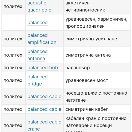
acoustic
акустичен
политех.
quadripole
четириполюсник
уравновесен, хармоничен,
balanced
пропорционален
balanced
политех.
симетрично усилване
amplification
balanced
политех.
симетрична антена
antenna
политех.
balanced bob
балансьор
balanced
политех.
уравновесен мост
bridge
носещо въже с постоянно
политех.
balanced cable
натягане
политех.
balanced cable
симетричен кабел
кабелен кран с постоянно
balanced cable
политех.
натоварени носещи
crane