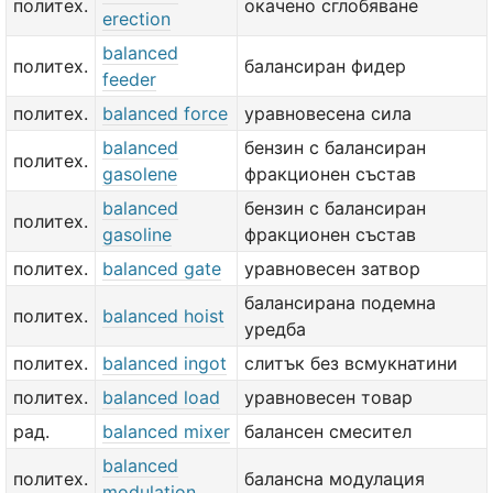
политех.
окачено сглобяване
erection
balanced
политех.
балансиран фидер
feeder
политех.
balanced force
уравновесена сила
balanced
бензин с балансиран
политех.
gasolene
фракционен състав
balanced
бензин с балансиран
политех.
gasoline
фракционен състав
политех.
balanced gate
уравновесен затвор
балансирана подемна
политех.
balanced hoist
уредба
политех.
balanced ingot
слитък без всмукнатини
политех.
balanced load
уравновесен товар
рад.
balanced mixer
балансен смесител
balanced
политех.
балансна модулация
modulation