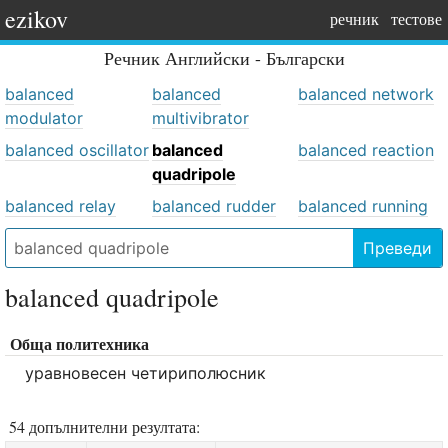
ezikov
речник
тестове
Речник
Английски - Български
balanced
balanced
balanced network
modulator
multivibrator
balanced oscillator
balanced
balanced reaction
quadripole
balanced relay
balanced rudder
balanced running
Преведи
balanced quadripole
Обща политехника
уравновесен четириполюсник
54 допълнителни резултата: