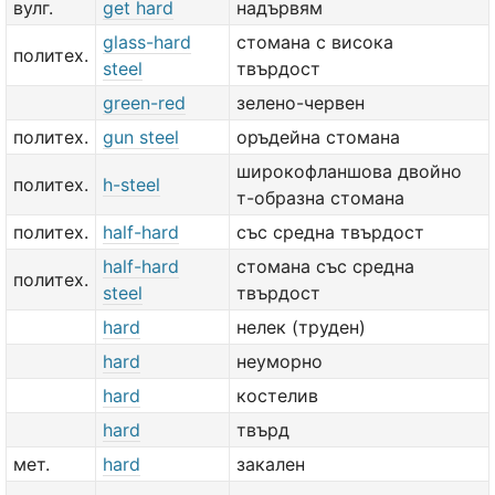
вулг.
get hard
надървям
glass-hard
стомана с висока
политех.
steel
твърдост
green-red
зелено-червен
политех.
gun steel
оръдейна стомана
широкофланшова двойно
политех.
h-steel
т-образна стомана
политех.
half-hard
със средна твърдост
half-hard
стомана със средна
политех.
steel
твърдост
hard
нелек (труден)
hard
неуморно
hard
костелив
hard
твърд
мет.
hard
закален