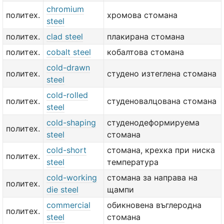
chromium
политех.
хромова стомана
steel
политех.
clad steel
плакирана стомана
политех.
cobalt steel
кобалтова стомана
cold-drawn
политех.
студено изтеглена стомана
steel
cold-rolled
политех.
студеновалцована стомана
steel
cold-shaping
студенодеформируема
политех.
steel
стомана
cold-short
стомана, крехка при ниска
политех.
steel
температура
cold-working
стомана за направа на
политех.
die steel
щампи
commercial
обикновена въглеродна
политех.
steel
стомана