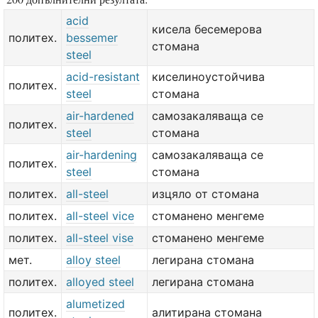
acid
кисела бесемерова
политех.
bessemer
стомана
steel
acid-resistant
киселиноустойчива
политех.
steel
стомана
air-hardened
самозакаляваща се
политех.
steel
стомана
air-hardening
самозакаляваща се
политех.
steel
стомана
политех.
all-steel
изцяло от стомана
политех.
all-steel vice
стоманено менгеме
политех.
all-steel vise
стоманено менгеме
мет.
alloy steel
легирана стомана
политех.
alloyed steel
легирана стомана
alumetized
политех.
алитирана стомана