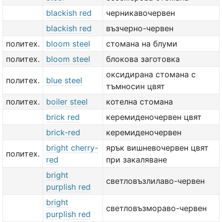
blackish red
черникавочервен
blackish red
възчерно-червен
политех.
bloom steel
стомана на блуми
политех.
bloom steel
блокова заготовка
оксидирана стомана с
политех.
blue steel
тъмносин цвят
политех.
boiler steel
котелна стомана
brick red
керемиденочервен цвят
brick-red
керемиденочервен
bright cherry-
ярък вишневочервен цвят
политех.
red
при закаляване
bright
светловъзлилаво-червен
purplish red
bright
светловъзмораво-червен
purplish red