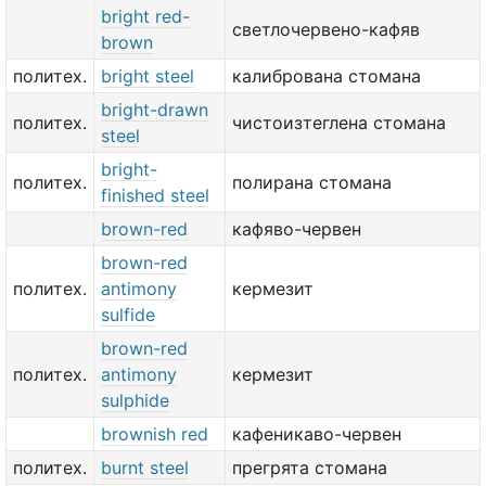
bright red-
светлочервено-кафяв
brown
политех.
bright steel
калибрована стомана
bright-drawn
политех.
чистоизтеглена стомана
steel
bright-
политех.
полирана стомана
finished steel
brown-red
кафяво-червен
brown-red
политех.
antimony
кермезит
sulfide
brown-red
политех.
antimony
кермезит
sulphide
brownish red
кафеникаво-червен
политех.
burnt steel
прегрята стомана