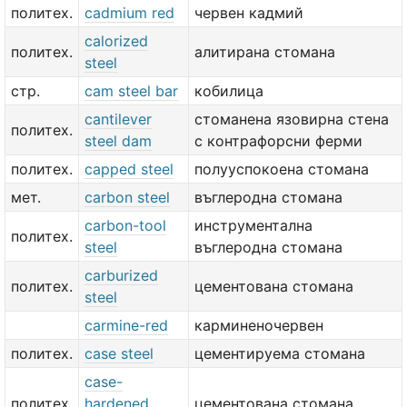
политех.
cadmium red
червен кадмий
calorized
политех.
алитирана стомана
steel
стр.
cam steel bar
кобилица
cantilever
стоманена язовирна стена
политех.
steel dam
с контрафорсни ферми
политех.
capped steel
полууспокоена стомана
мет.
carbon steel
въглеродна стомана
carbon-tool
инструментална
политех.
steel
въглеродна стомана
carburized
политех.
цементована стомана
steel
carmine-red
карминеночервен
политех.
case steel
цементируема стомана
case-
политех.
hardened
цементована стомана