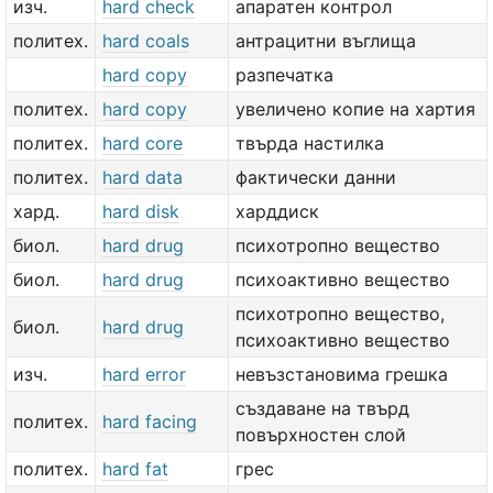
изч.
hard check
апаратен контрол
политех.
hard coals
антрацитни въглища
hard copy
разпечатка
политех.
hard copy
увеличено копие на хартия
политех.
hard core
твърда настилка
политех.
hard data
фактически данни
хард.
hard disk
харддиск
биол.
hard drug
психотропно вещество
биол.
hard drug
психоактивно вещество
психотропно вещество,
биол.
hard drug
психоактивно вещество
изч.
hard error
невъзстановима грешка
създаване на твърд
политех.
hard facing
повърхностен слой
политех.
hard fat
грес