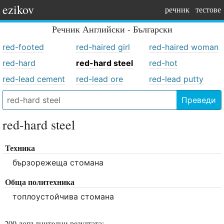
ezikov
речник
тестове
Речник
Английски - Български
red-footed
red-haired girl
red-haired woman
red-hard
red-hard steel
red-hot
red-lead cement
red-lead ore
red-lead putty
Преведи
red-hard steel
Техника
бързорежеща стомана
Обща политехника
топлоустойчива стомана
200 допълнителни резултата: