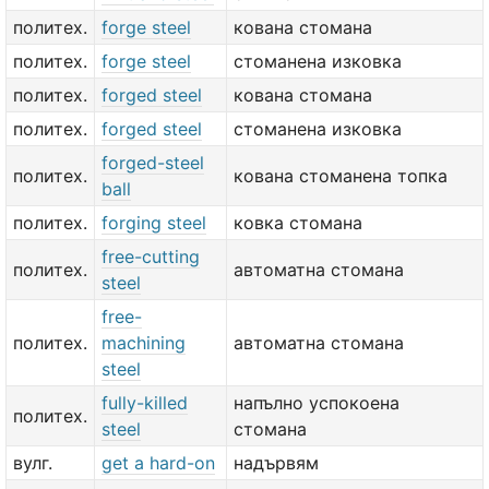
политех.
forge steel
кована стомана
политех.
forge steel
стоманена изковка
политех.
forged steel
кована стомана
политех.
forged steel
стоманена изковка
forged-steel
политех.
кована стоманена топка
ball
политех.
forging steel
ковка стомана
free-cutting
политех.
автоматна стомана
steel
free-
политех.
machining
автоматна стомана
steel
fully-killed
напълно успокоена
политех.
steel
стомана
вулг.
get a hard-on
надървям