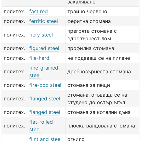
закаляване
политех.
fast red
трайно червено
политех.
ferritic steel
феритна стомана
прегрята стомана с
политех.
fiery steel
едрозърнест лом
политех.
figured steel
профилна стомана
политех.
file-hard
не подаващ се на пилене
fine-grained
политех.
дребнозърнеста стомана
steel
политех.
fire-box steel
стомана за пещи
стомана, огъваща се на
политех.
flanged steel
студено до остър ъгъл
политех.
flanged steel
стомана за котелни дъна
flat-rolled
политех.
плоска валцована стомана
steel
flint and steel
огнило