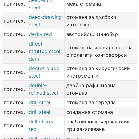
dead-soft
политех.
мека стомана
steel
deep-drawing
стомана за дълбоко
политех.
steel
изтегляне
политех.
derby red
австрийски цинобър
direct-
стоманена язовирна стена
политех.
strutted steel
с полегати контрафорси
dam
doctor blade
стомана за хирургически
политех.
steel
инструменти
double-
двойно рафинирана
политех.
refined steel
стомана
политех.
drill steel
стомана за свредла
политех.
drill steel
сондажна стомана
dull cherry-
слаб вишневочервен цвят
политех.
red
при закаляване
политех.
dull-hard coal
дюрен