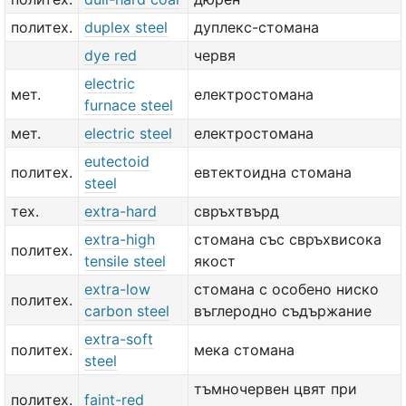
политех.
duplex steel
дуплекс-стомана
dye red
червя
electric
мет.
електростомана
furnace steel
мет.
electric steel
електростомана
eutectoid
политех.
евтектоидна стомана
steel
тех.
extra-hard
свръхтвърд
extra-high
стомана със свръхвисока
политех.
tensile steel
якост
extra-low
стомана с особено ниско
политех.
carbon steel
въглеродно съдържание
extra-soft
политех.
мека стомана
steel
тъмночервен цвят при
политех.
faint-red