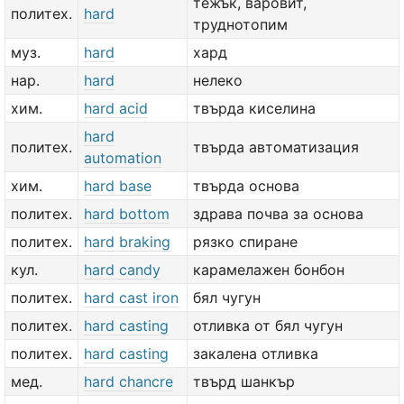
тежък, варовит,
политех.
hard
труднотопим
муз.
hard
хард
нар.
hard
нелеко
хим.
hard acid
твърда киселина
hard
политех.
твърда автоматизация
automation
хим.
hard base
твърда основа
политех.
hard bottom
здрава почва за основа
политех.
hard braking
рязко спиране
кул.
hard candy
карамелажен бонбон
политех.
hard cast iron
бял чугун
политех.
hard casting
отливка от бял чугун
политех.
hard casting
закалена отливка
мед.
hard chancre
твърд шанкър