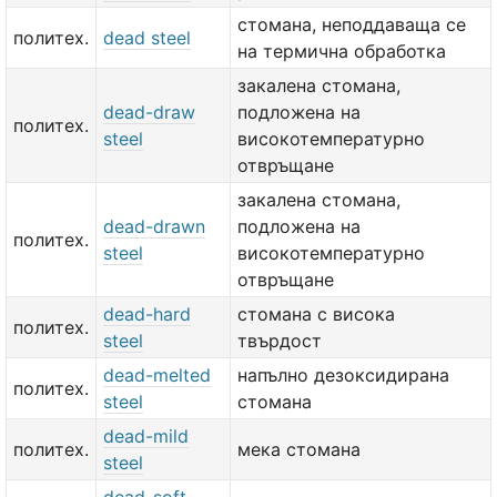
стомана, неподдаваща се
политех.
dead steel
на термична обработка
закалена стомана,
dead-draw
подложена на
политех.
steel
високотемпературно
отвръщане
закалена стомана,
dead-drawn
подложена на
политех.
steel
високотемпературно
отвръщане
dead-hard
стомана с висока
политех.
steel
твърдост
dead-melted
напълно дезоксидирана
политех.
steel
стомана
dead-mild
политех.
мека стомана
steel