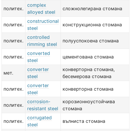
complex
политех.
сложнолегирана стомана
alloyed steel
constructional
политех.
конструкционна стомана
steel
controlled
политех.
полууспокоена стомана
rimming steel
converted
политех.
цементована стомана
steel
converter
конверторна стомана,
мет.
steel
бесемерова стомана
converter
политех.
конверторна стомана
steel
corrosion-
корозионноустойчива
политех.
resistant steel
стомана
corrugated
политех.
вълниста стомана
steel