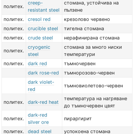
creep-
стомана, устойчива на
политех.
resistant steel
пълзене
политех.
cresol red
крезолово червено
политех.
crucible steel
тигелна стомана
политех.
crude steel
нерафинирана стомана
cryogenic
стомана за много ниски
политех.
steel
температури
политех.
dark red
тъмночервен
dark rose-red
тъмнорозово-червен
dark violet-
тъмновиолетово-червен
red
температура на нагряване
политех.
dark-red heat
до тъмночервен цвят
dark-red
политех.
пираргирит
silver ore
политех.
dead steel
успокоена стомана