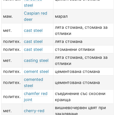
steel
Caspian red
мам.
марал
deer
лята стомана, стомана за
мет.
cast steel
отливки
политех.
cast steel
лята стомана
политех.
cast steel
стоманени отливки
лята стомана, стомана за
мет.
casting steel
отливки
политех.
cement steel
цементована стомана
cemented
политех.
цементована стомана
steel
chamfer red
съединение със скосени
политех.
joint
краища
вишневочервен цвят при
мет.
cherry-red
закаляване