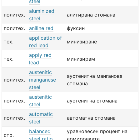
steel
aluminized
политех.
алитирана стомана
steel
политех.
aniline red
фуксин
application of
тех.
минизиране
red lead
apply red
тех.
минизирам
lead
austenitic
аустенитна манганова
политех.
manganese
стомана
steel
austenitic
политех.
аустенитна стомана
steel
automatic
политех.
автоматна стомана
steel
balanced
уравновесен процент на
стр.
steel ratio
армировката