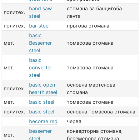
band saw
стомана за банцигоба
политех.
steel
лента
политех.
bar steel
прътова стомана
basic
мет.
Bessemer
томасова стомана
steel
basic
мет.
converter
томасова стомана
steel
basic open-
основна мартенова
политех.
hearth steel
стомана
мет.
basic steel
томасова стомана
политех.
basic steel
основна томасова стомана
become red
червя
bessemer
конверторна стомана,
мет.
steel
бесемерова стомана