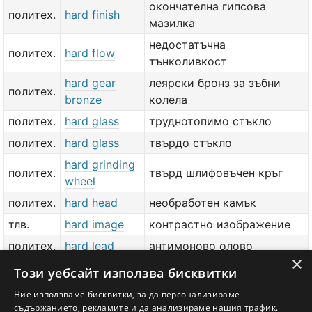
окончателна гипсова
политех.
hard finish
мазилка
недостатъчна
политех.
hard flow
тънколивкост
hard gear
леярски бронз за зъбни
политех.
bronze
колела
политех.
hard glass
труднотопимо стъкло
политех.
hard glass
твърдо стъкло
hard grinding
политех.
твърд шлифовъчен кръг
wheel
политех.
hard head
необработен камък
тлв.
hard image
контрастно изображение
политех.
hard lead
антимоново олово
×
политех.
hard lighting
контрастно осветление
Този уебсайт използва бисквитки
пол.
hard line
твърдолинеен
Ние използваме бисквитки, за да персонализираме
съдържанието, рекламите и да анализираме нашия трафик.
политех.
hard metal
твърда сплав