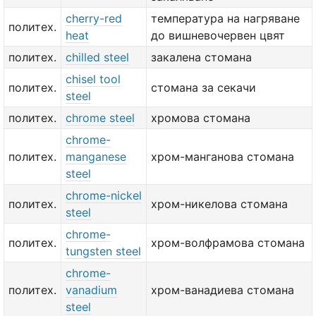
cherry-red
температура на нагряване
политех.
heat
до вишневочервен цвят
политех.
chilled steel
закалена стомана
chisel tool
политех.
стомана за секачи
steel
политех.
chrome steel
хромова стомана
chrome-
политех.
manganese
хром-манганова стомана
steel
chrome-nickel
политех.
хром-никелова стомана
steel
chrome-
политех.
хром-волфрамова стомана
tungsten steel
chrome-
политех.
vanadium
хром-ванадиева стомана
steel