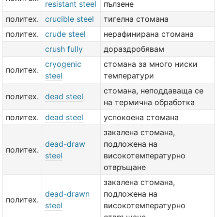
resistant steel
пълзене
политех.
crucible steel
тигелна стомана
политех.
crude steel
нерафинирана стомана
crush fully
дораздробявам
cryogenic
стомана за много ниски
политех.
steel
температури
стомана, неподдаваща се
политех.
dead steel
на термична обработка
политех.
dead steel
успокоена стомана
закалена стомана,
dead-draw
подложена на
политех.
steel
високотемпературно
отвръщане
закалена стомана,
dead-drawn
подложена на
политех.
steel
високотемпературно