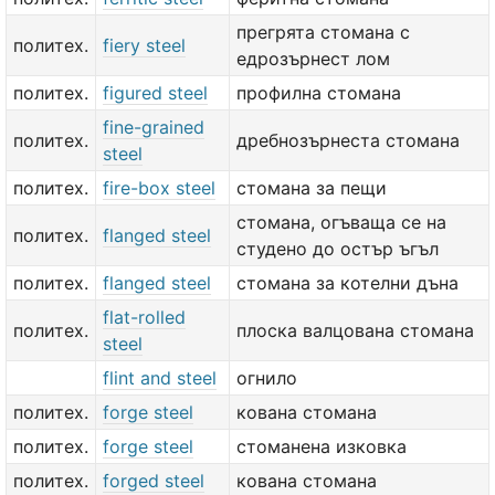
прегрята стомана с
политех.
fiery steel
едрозърнест лом
политех.
figured steel
профилна стомана
fine-grained
политех.
дребнозърнеста стомана
steel
политех.
fire-box steel
стомана за пещи
стомана, огъваща се на
политех.
flanged steel
студено до остър ъгъл
политех.
flanged steel
стомана за котелни дъна
flat-rolled
политех.
плоска валцована стомана
steel
flint and steel
огнило
политех.
forge steel
кована стомана
политех.
forge steel
стоманена изковка
политех.
forged steel
кована стомана