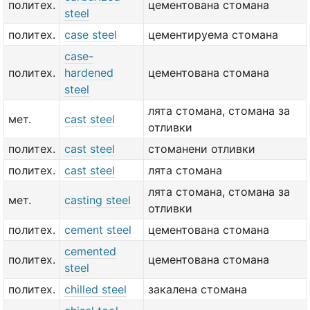
политех.
цементована стомана
steel
политех.
case steel
цементируема стомана
case-
политех.
hardened
цементована стомана
steel
лята стомана, стомана за
мет.
cast steel
отливки
политех.
cast steel
стоманени отливки
политех.
cast steel
лята стомана
лята стомана, стомана за
мет.
casting steel
отливки
политех.
cement steel
цементована стомана
cemented
политех.
цементована стомана
steel
политех.
chilled steel
закалена стомана