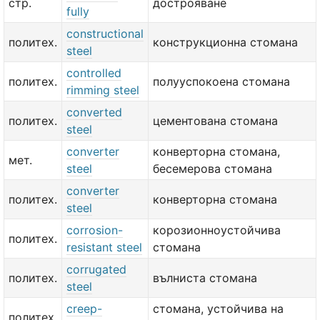
стр.
дострояване
fully
constructional
политех.
конструкционна стомана
steel
controlled
политех.
полууспокоена стомана
rimming steel
converted
политех.
цементована стомана
steel
converter
конверторна стомана,
мет.
steel
бесемерова стомана
converter
политех.
конверторна стомана
steel
corrosion-
корозионноустойчива
политех.
resistant steel
стомана
corrugated
политех.
вълниста стомана
steel
creep-
стомана, устойчива на
политех.