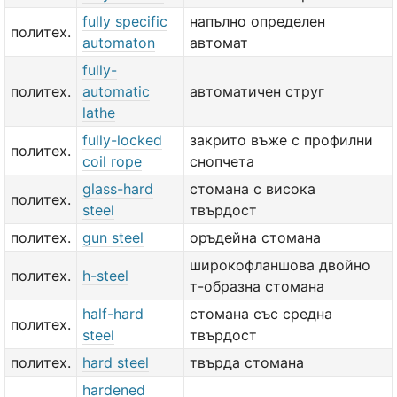
fully specific
напълно определен
политех.
automaton
автомат
fully-
политех.
automatic
автоматичен струг
lathe
fully-locked
закрито въже с профилни
политех.
coil rope
снопчета
glass-hard
стомана с висока
политех.
steel
твърдост
политех.
gun steel
оръдейна стомана
широкофланшова двойно
политех.
h-steel
т-образна стомана
half-hard
стомана със средна
политех.
steel
твърдост
политех.
hard steel
твърда стомана
hardened