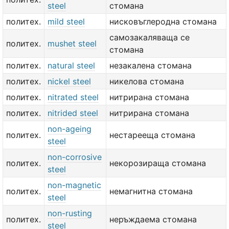
steel
стомана
политех.
mild steel
нисковъглеродна стомана
самозакаляваща се
политех.
mushet steel
стомана
политех.
natural steel
незакалена стомана
политех.
nickel steel
никелова стомана
политех.
nitrated steel
нитрирана стомана
политех.
nitrided steel
нитрирана стомана
non-ageing
политех.
нестарееща стомана
steel
non-corrosive
политех.
некорозираща стомана
steel
non-magnetic
политех.
немагнитна стомана
steel
non-rusting
политех.
неръждаема стомана
steel