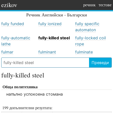
ezikov
речник
тестове
Речник
Английски - Български
fully funded
fully ionized
fully specific
automaton
fully-automatic
fully-killed steel
fully-locked coil
lathe
rope
fulmar
fulminant
fulminate
Преведи
fully-killed steel
Обща политехника
напълно успокоена стомана
199 допълнителни резултата: