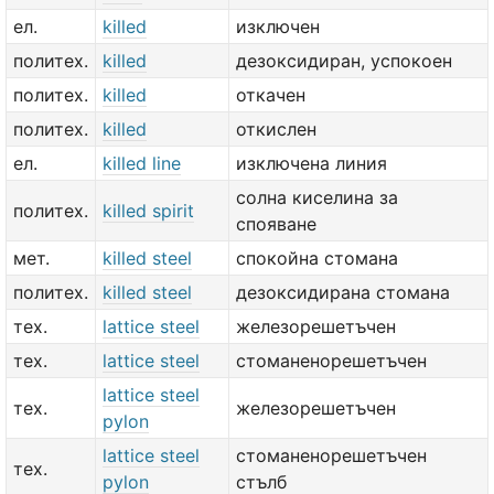
ел.
killed
изключен
политех.
killed
дезоксидиран, успокоен
политех.
killed
откачен
политех.
killed
откислен
ел.
killed line
изключена линия
солна киселина за
политех.
killed spirit
спояване
мет.
killed steel
спокойна стомана
политех.
killed steel
дезоксидирана стомана
тех.
lattice steel
железорешетъчен
тех.
lattice steel
стоманенорешетъчен
lattice steel
тех.
железорешетъчен
pylon
lattice steel
стоманенорешетъчен
тех.
pylon
стълб