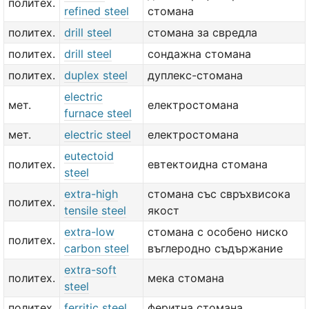
политех.
refined steel
стомана
политех.
drill steel
стомана за свредла
политех.
drill steel
сондажна стомана
политех.
duplex steel
дуплекс-стомана
electric
мет.
електростомана
furnace steel
мет.
electric steel
електростомана
eutectoid
политех.
евтектоидна стомана
steel
extra-high
стомана със свръхвисока
политех.
tensile steel
якост
extra-low
стомана с особено ниско
политех.
carbon steel
въглеродно съдържание
extra-soft
политех.
мека стомана
steel
политех.
ferritic steel
феритна стомана