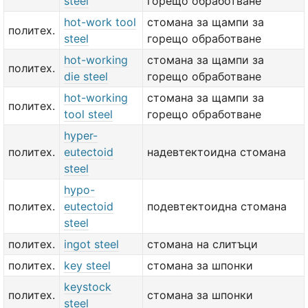
steel
горещо обработване
hot-work tool
стомана за щампи за
политех.
steel
горещо обработване
hot-working
стомана за щампи за
политех.
die steel
горещо обработване
hot-working
стомана за щампи за
политех.
tool steel
горещо обработване
hyper-
политех.
eutectoid
надевтектоидна стомана
steel
hypo-
политех.
eutectoid
подевтектоидна стомана
steel
политех.
ingot steel
стомана на слитъци
политех.
key steel
стомана за шпонки
keystock
политех.
стомана за шпонки
steel