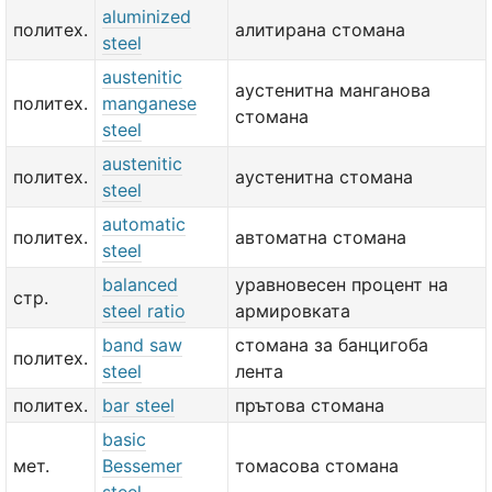
aluminized
политех.
алитирана стомана
steel
austenitic
аустенитна манганова
политех.
manganese
стомана
steel
austenitic
политех.
аустенитна стомана
steel
automatic
политех.
автоматна стомана
steel
balanced
уравновесен процент на
стр.
steel ratio
армировката
band saw
стомана за банцигоба
политех.
steel
лента
политех.
bar steel
прътова стомана
basic
мет.
Bessemer
томасова стомана