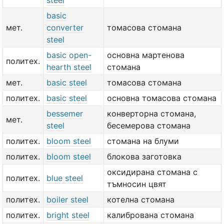
steel
basic
мет.
converter
томасова стомана
steel
basic open-
основна мартенова
политех.
hearth steel
стомана
мет.
basic steel
томасова стомана
политех.
basic steel
основна томасова стомана
bessemer
конверторна стомана,
мет.
steel
бесемерова стомана
политех.
bloom steel
стомана на блуми
политех.
bloom steel
блокова заготовка
оксидирана стомана с
политех.
blue steel
тъмносин цвят
политех.
boiler steel
котелна стомана
политех.
bright steel
калибрована стомана