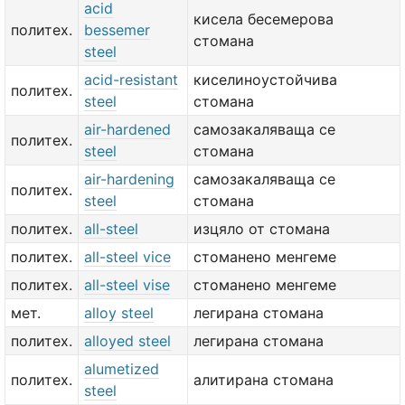
acid
кисела бесемерова
политех.
bessemer
стомана
steel
acid-resistant
киселиноустойчива
политех.
steel
стомана
air-hardened
самозакаляваща се
политех.
steel
стомана
air-hardening
самозакаляваща се
политех.
steel
стомана
политех.
all-steel
изцяло от стомана
политех.
all-steel vice
стоманено менгеме
политех.
all-steel vise
стоманено менгеме
мет.
alloy steel
легирана стомана
политех.
alloyed steel
легирана стомана
alumetized
политех.
алитирана стомана
steel