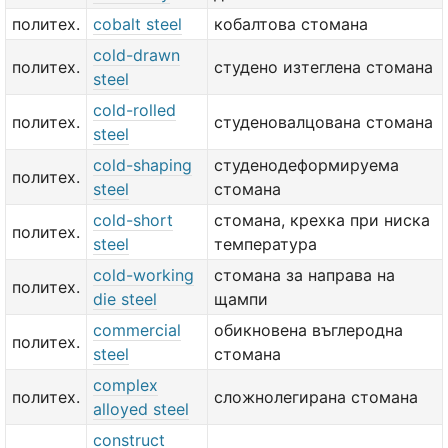
политех.
cobalt steel
кобалтова стомана
cold-drawn
политех.
студено изтеглена стомана
steel
cold-rolled
политех.
студеновалцована стомана
steel
cold-shaping
студенодеформируема
политех.
steel
стомана
cold-short
стомана, крехка при ниска
политех.
steel
температура
cold-working
стомана за направа на
политех.
die steel
щампи
commercial
обикновена въглеродна
политех.
steel
стомана
complex
политех.
сложнолегирана стомана
alloyed steel
construct