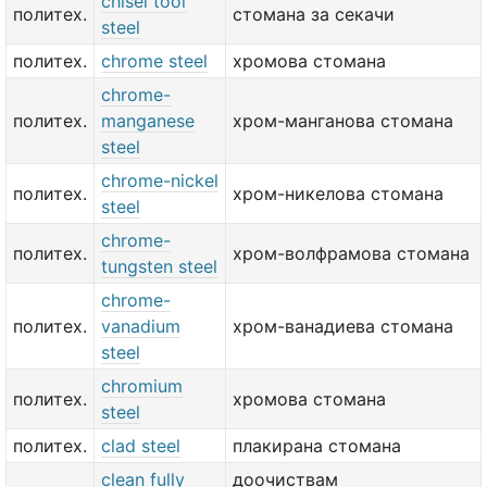
chisel tool
политех.
стомана за секачи
steel
политех.
chrome steel
хромова стомана
chrome-
политех.
manganese
хром-манганова стомана
steel
chrome-nickel
политех.
хром-никелова стомана
steel
chrome-
политех.
хром-волфрамова стомана
tungsten steel
chrome-
политех.
vanadium
хром-ванадиева стомана
steel
chromium
политех.
хромова стомана
steel
политех.
clad steel
плакирана стомана
clean fully
доочиствам