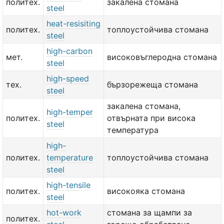
политех.
закалена стомана
steel
heat-resisiting
политех.
топлоустойчива стомана
steel
high-carbon
мет.
високовъглеродна стомана
steel
high-speed
тех.
бързорежеща стомана
steel
закалена стомана,
high-temper
политех.
отвърната при висока
steel
температура
high-
политех.
temperature
топлоустойчива стомана
steel
high-tensile
политех.
високояка стомана
steel
hot-work
стомана за щампи за
политех.