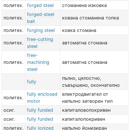
политех.
forged steel
стоманена изковка
forged-steel
политех.
кована стоманена топка
ball
политех.
forging steel
ковка стомана
free-cutting
политех.
автоматна стомана
steel
free-
политех.
machining
автоматна стомана
steel
пълно, цялостно,
fully
съвършено, окончателно
fully enclosed
електродвигател от
политех.
motor
напълно затворен тип
осиг.
fully funded
капиталовопокривен
осиг.
fully funded
капиталопокривен
политех.
fully ionized
напълно йонизиран