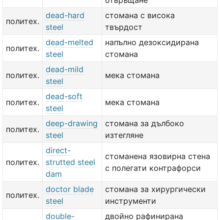
отвръщане
dead-hard
стомана с висока
политех.
steel
твърдост
dead-melted
напълно дезоксидирана
политех.
steel
стомана
dead-mild
политех.
мека стомана
steel
dead-soft
политех.
мека стомана
steel
deep-drawing
стомана за дълбоко
политех.
steel
изтегляне
direct-
стоманена язовирна стена
политех.
strutted steel
с полегати контрафорси
dam
doctor blade
стомана за хирургически
политех.
steel
инструменти
double-
двойно рафинирана