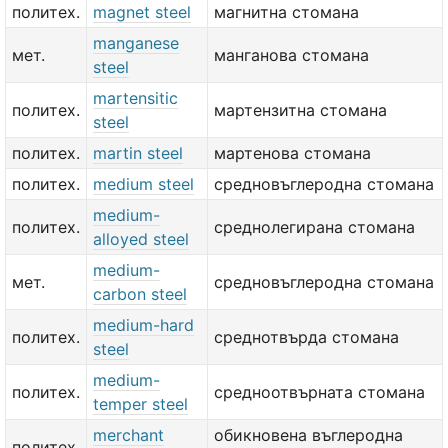
политех.
magnet steel
магнитна стомана
manganese
мет.
манганова стомана
steel
martensitic
политех.
мартензитна стомана
steel
политех.
martin steel
мартенова стомана
политех.
medium steel
средновъглеродна стомана
medium-
политех.
среднолегирана стомана
alloyed steel
medium-
мет.
средновъглеродна стомана
carbon steel
medium-hard
политех.
среднотвърда стомана
steel
medium-
политех.
средноотвърната стомана
temper steel
merchant
обикновена въглеродна
политех.