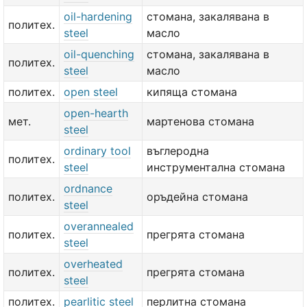
oil-hardening
стомана, закалявана в
политех.
steel
масло
oil-quenching
стомана, закалявана в
политех.
steel
масло
политех.
open steel
кипяща стомана
open-hearth
мет.
мартенова стомана
steel
ordinary tool
въглеродна
политех.
steel
инструментална стомана
ordnance
политех.
оръдейна стомана
steel
overannealed
политех.
прегрята стомана
steel
overheated
политех.
прегрята стомана
steel
политех.
pearlitic steel
перлитна стомана