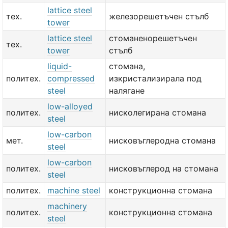
lattice steel
тех.
железорешетъчен стълб
tower
lattice steel
стоманенорешетъчен
тех.
tower
стълб
liquid-
стомана,
политех.
compressed
изкристализирала под
steel
налягане
low-alloyed
политех.
нисколегирана стомана
steel
low-carbon
мет.
нисковъглеродна стомана
steel
low-carbon
политех.
нисковъглерод на стомана
steel
политех.
machine steel
конструкционна стомана
machinery
политех.
конструкционна стомана
steel