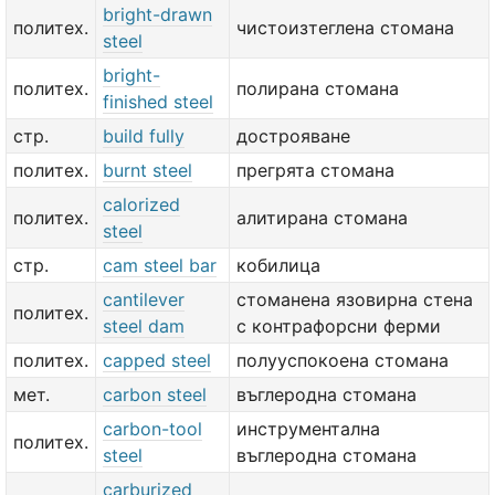
bright-drawn
политех.
чистоизтеглена стомана
steel
bright-
политех.
полирана стомана
finished steel
стр.
build fully
дострояване
политех.
burnt steel
прегрята стомана
calorized
политех.
алитирана стомана
steel
стр.
cam steel bar
кобилица
cantilever
стоманена язовирна стена
политех.
steel dam
с контрафорсни ферми
политех.
capped steel
полууспокоена стомана
мет.
carbon steel
въглеродна стомана
carbon-tool
инструментална
политех.
steel
въглеродна стомана
carburized