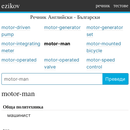
ezikov
речник
тестове
Речник
Английски - Български
motor-driven
motor-generator
motor-generator
pump
set
motor-integrating
motor-man
motor-mounted
meter
bicycle
motor-operated
motor-operated
motor-speed
valve
control
Преведи
motor-man
Обща политехника
машинист