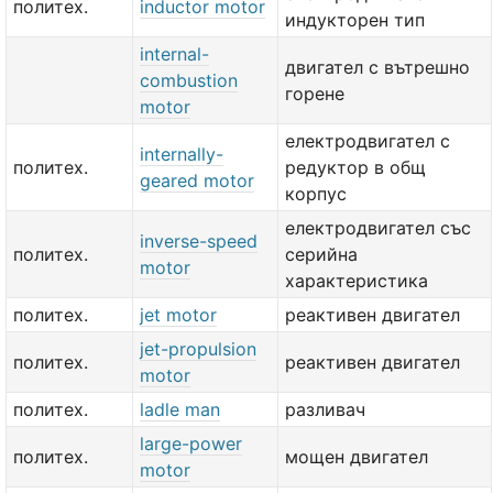
политех.
inductor motor
индукторен тип
internal-
двигател с вътрешно
combustion
горене
motor
електродвигател с
internally-
политех.
редуктор в общ
geared motor
корпус
електродвигател със
inverse-speed
политех.
серийна
motor
характеристика
политех.
jet motor
реактивен двигател
jet-propulsion
политех.
реактивен двигател
motor
политех.
ladle man
разливач
large-power
политех.
мощен двигател
motor