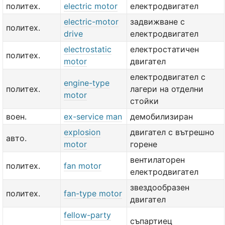
политех.
electric motor
електродвигател
electric-motor
задвижване с
политех.
drive
електродвигател
electrostatic
електростатичен
политех.
motor
двигател
електродвигател с
engine-type
политех.
лагери на отделни
motor
стойки
воен.
ex-service man
демобилизиран
explosion
двигател с вътрешно
авто.
motor
горене
вентилаторен
политех.
fan motor
електродвигател
звездообразен
политех.
fan-type motor
двигател
fellow-party
съпартиец