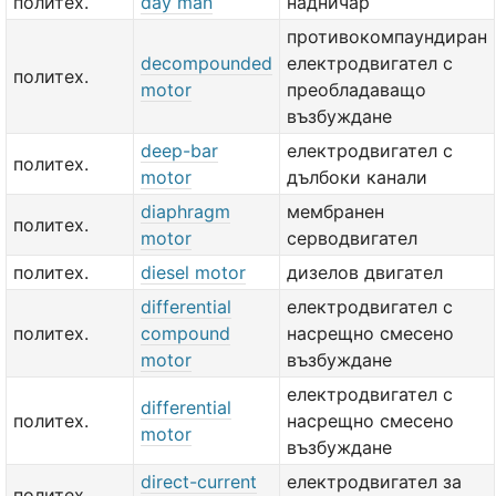
политех.
day man
надничар
противокомпаундиран
decompounded
електродвигател с
политех.
motor
преобладаващо
възбуждане
deep-bar
електродвигател с
политех.
motor
дълбоки канали
diaphragm
мембранен
политех.
motor
серводвигател
политех.
diesel motor
дизелов двигател
differential
електродвигател с
политех.
compound
насрещно смесено
motor
възбуждане
електродвигател с
differential
политех.
насрещно смесено
motor
възбуждане
direct-current
електродвигател за
политех.