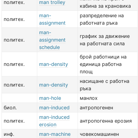
политех.
man trolley
кабина за крановика
man-
разпределение на
политех.
assignment
работната ръка
man-
график за движение
политех.
assignment
на работната сила
schedule
брой работници на
политех.
man-density
единица работна
площ
насищане с работна
политех.
man-density
ръка
man-hole
манлох
биол.
man-induced
антропогенен
man-induced
политех.
антропогенна ерозия
erosion
инф.
man-machine
човекомашинен