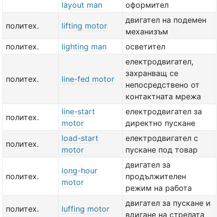
layout man
оформител
двигател на подемен
политех.
lifting motor
механизъм
политех.
lighting man
осветител
електродвигател,
захранващ се
политех.
line-fed motor
непосредствено от
контактната мрежа
line-start
електродвигател за
политех.
motor
директно пускане
load-start
електродвигател с
политех.
motor
пускане под товар
двигател за
long-hour
политех.
продължителен
motor
режим на работа
двигател за пускане и
политех.
luffing motor
вдигане на стрелата