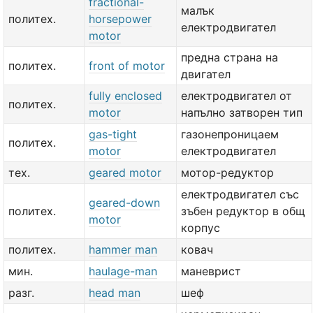
fractional-
малък
политех.
horsepower
електродвигател
motor
предна страна на
политех.
front of motor
двигател
fully enclosed
електродвигател от
политех.
motor
напълно затворен тип
gas-tight
газонепроницаем
политех.
motor
електродвигател
тех.
geared motor
мотор-редуктор
електродвигател със
geared-down
политех.
зъбен редуктор в общ
motor
корпус
политех.
hammer man
ковач
мин.
haulage-man
маневрист
разг.
head man
шеф