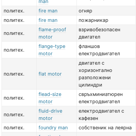
man
политех.
fire man
огняр
политех.
fire man
пожарникар
flame-proof
взривобезопасен
политех.
motor
двигател
flange-type
фланшов
политех.
motor
електродвигател
двигател с
хоризонтално
политех.
flat motor
разположени
цилиндри
flead-size
свръхминиатюрен
политех.
motor
електродвигател
fluid-drive
електродвигател с
политех.
motor
кафезен
политех.
foundry man
собственик на леярна