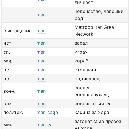
личност
човечество, човешки
man
род
Metropolitan Area
съкращение.
man
Network
ист.
man
васал
сп.
man
играч
мор.
man
кораб
ост.
man
стопанин
ост.
man
ординарец
военен,
воен.
man
военнослужещ
разг.
man
човече, приятел
политех.
man cage
кабина за хора
вагонетка за превоз
мин.
man car
на хора