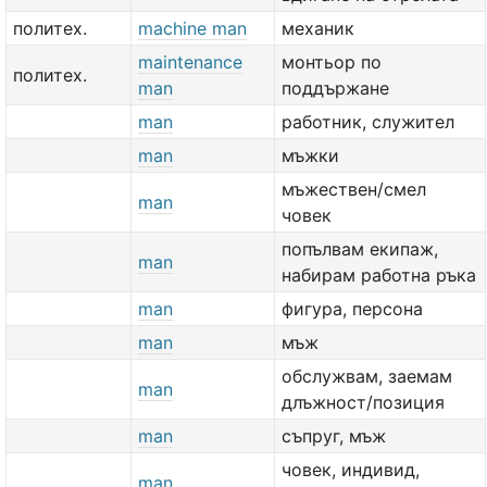
политех.
machine man
механик
maintenance
монтьор по
политех.
man
поддържане
man
работник, служител
man
мъжки
мъжествен/смел
man
човек
попълвам екипаж,
man
набирам работна ръка
man
фигура, персона
man
мъж
обслужвам, заемам
man
длъжност/позиция
man
съпруг, мъж
човек, индивид,
man