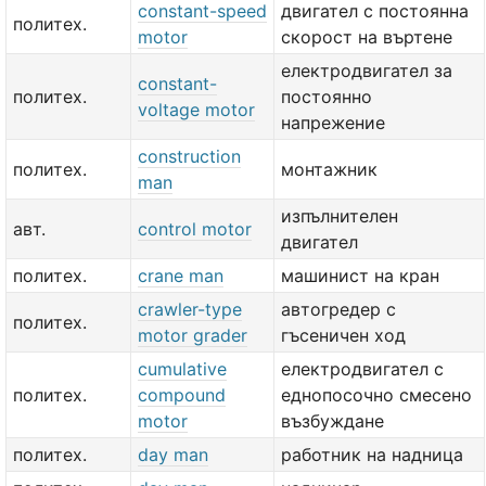
constant-speed
двигател с постоянна
политех.
motor
скорост на въртене
електродвигател за
constant-
политех.
постоянно
voltage motor
напрежение
construction
политех.
монтажник
man
изпълнителен
авт.
control motor
двигател
политех.
crane man
машинист на кран
crawler-type
автогредер с
политех.
motor grader
гъсеничен ход
cumulative
електродвигател с
политех.
compound
еднопосочно смесено
motor
възбуждане
политех.
day man
работник на надница