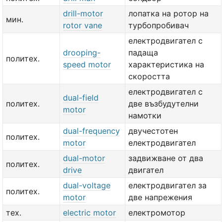
drill-motor
лопатка на ротор на
мин.
rotor vane
турбопробивач
електродвигател с
drooping-
падаща
политех.
speed motor
характеристика на
скоростта
електродвигател с
dual-field
политех.
две възбудутелни
motor
намотки
dual-frequency
двучестотен
политех.
motor
електродвигател
dual-motor
задвижване от два
политех.
drive
двигател
dual-voltage
електродвигател за
политех.
motor
две напрежения
тех.
electric motor
електромотор