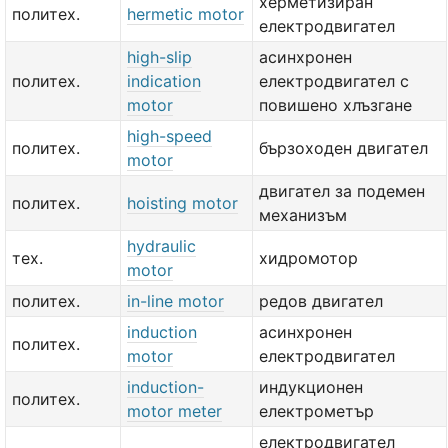
херметизиран
политех.
hermetic motor
електродвигател
high-slip
асинхронен
политех.
indication
електродвигател с
motor
повишено хлъзгане
high-speed
политех.
бързоходен двигател
motor
двигател за подемен
политех.
hoisting motor
механизъм
hydraulic
тех.
хидромотор
motor
политех.
in-line motor
редов двигател
induction
асинхронен
политех.
motor
електродвигател
induction-
индукционен
политех.
motor meter
електрометър
електродвигател