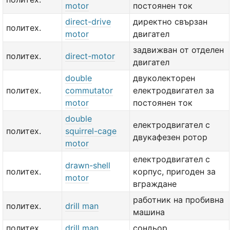
motor
постоянен ток
direct-drive
директно свързан
политех.
motor
двигател
задвижван от отделен
политех.
direct-motor
двигател
double
двуколекторен
политех.
commutator
електродвигател за
motor
постоянен ток
double
електродвигател с
политех.
squirrel-cage
двукафезен ротор
motor
електродвигател с
drawn-shell
политех.
корпус, пригоден за
motor
вграждане
работник на пробивна
политех.
drill man
машина
политех.
drill man
сондьор