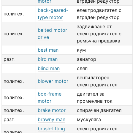
motor
вграден редуктор
back-geared-
електродвигател с
политех.
type motor
вграден редуктор
задвижване от
belted motor
политех.
електродвигател с
drive
ремъчна предавка
best man
кум
разг.
bird man
авиатор
blind man
сляп
вентилаторен
политех.
blower motor
електродвигател
box-frame
двигател за
политех.
motor
променлив ток
политех.
brake motor
спирачен двигател
разг.
brawny man
мускуляга
brush-lifting
електродвигател
политех.