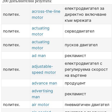
200 допълнителни резултата:
електродвигател за
across-the-line
политех.
директно включване
motor
към мрежата
actuating
политех.
серводвигател
motor
actuating
политех.
пусков двигател
motor
ad man
рекламист
електродвигател с
adjustable-
политех.
регулируема скорост
speed motor
на въртене
advance man
продуцент
advertising
рекламист
man
политех.
air motor
пневматичен двигател