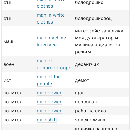
етн.
белодрешко
clothes
man in white
етн.
белодрешковец
clothes
интерфейс за връзка
man machine
между оператор и
маш.
interface
машина в диалогов
режим
man of
воен.
десантчик
airborne troops
man of the
ист.
демот
people
политех.
man power
щат
политех.
man power
персонал
политех.
man power
работна сила
политех.
man shift
човекосмяна
количка на кран с