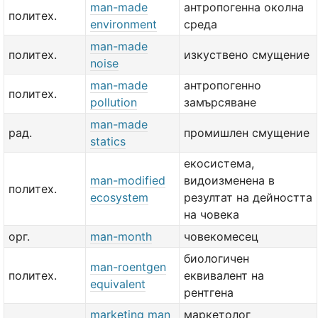
man-made
антропогенна околна
политех.
environment
среда
man-made
политех.
изкуствено смущение
noise
man-made
антропогенно
политех.
pollution
замърсяване
man-made
рад.
промишлен смущение
statics
екосистема,
man-modified
видоизменена в
политех.
ecosystem
резултат на дейността
на човека
орг.
man-month
човекомесец
биологичен
man-roentgen
политех.
еквивалент на
equivalent
рентгена
marketing man
маркетолог