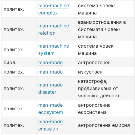
man-machine
система човек-
политех.
complex
машина
взаимоотношения в
man-machine
политех.
системата човек-
relation
машина
man-machine
система човек-
политех.
system
машина
биол.
man-made
антропогенен
политех.
man-made
изкуствен
катастрофа,
man-made
политех.
предизвикана от
disaster
човешка дейност
man-made
антропогенна
политех.
ecosystem
екосистема
man-made
политех.
антропогенна емисия
emission