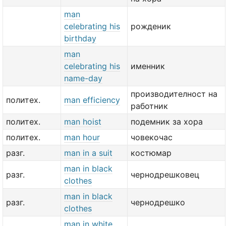
man
celebrating his
рожденик
birthday
man
celebrating his
именник
name-day
производителност на
политех.
man efficiency
работник
политех.
man hoist
подемник за хора
политех.
man hour
човекочас
разг.
man in a suit
костюмар
man in black
разг.
чернодрешковец
clothes
man in black
разг.
чернодрешко
clothes
man in white