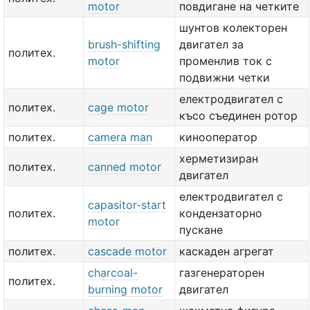
motor
повдигане на четките
шунтов колекторен
brush-shifting
двигател за
политех.
motor
променлив ток с
подвижни четки
електродвигател с
политех.
cage motor
късо съединен ротор
политех.
camera man
кинооператор
херметизиран
политех.
canned motor
двигател
електродвигател с
capasitor-start
политех.
кондензаторно
motor
пускане
политех.
cascade motor
каскаден агрегат
charcoal-
газгенераторен
политех.
burning motor
двигател