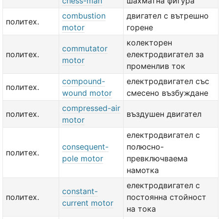
chess-man
шахматна фигура
combustion
двигател с вътрешно
политех.
motor
горене
колекторен
commutator
политех.
електродвигател за
motor
променлив ток
compound-
електродвигател със
политех.
wound motor
смесено възбуждане
compressed-air
политех.
въздушен двигател
motor
електродвигател с
consequent-
полюсно-
политех.
pole motor
превключваема
намотка
електродвигател с
constant-
политех.
постоянна стойност
current motor
на тока