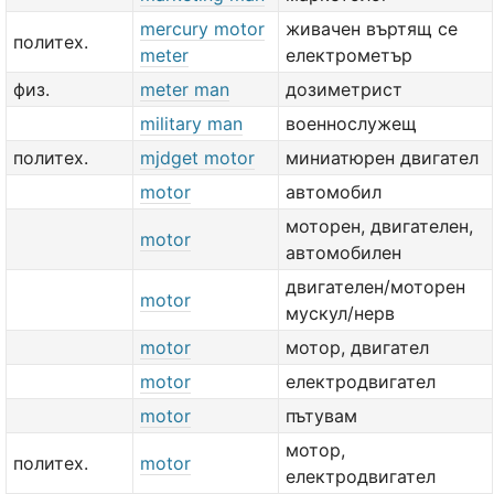
mercury motor
живачен въртящ се
политех.
meter
електрометър
физ.
meter man
дозиметрист
military man
военнослужещ
политех.
mjdget motor
миниатюрен двигател
motor
автомобил
моторен, двигателен,
motor
автомобилен
двигателен/моторен
motor
мускул/нерв
motor
мотор, двигател
motor
електродвигател
motor
пътувам
мотор,
политех.
motor
електродвигател