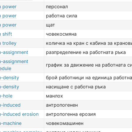
 power
персонал
 power
работна сила
 power
щат
 shift
човекосмяна
 trolley
количка на кран с кабина за кранов
-assignment
разпределение на работната ръка
-assignment
график за движение на работната с
edule
-density
брой работници на единица работн
-density
насищане с работна ръка
-hole
манлох
-induced
антропогенен
-induced erosion
антропогенна ерозия
-machine
човекомашинен