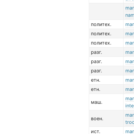
man
nam
политех.
man
политех.
man
политех.
man
разг.
man
разг.
man
разг.
man
етн.
man
етн.
man
man
маш.
int
man
воен.
tro
ист.
man