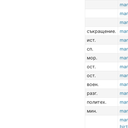
ma
ma
ma
съкращение.
ma
ист.
ma
сп.
ma
мор.
ma
ост.
ma
ост.
ma
воен.
ma
разг.
ma
политех.
man
мин.
man
man
bir