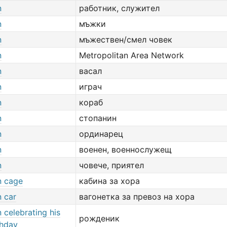
n
работник, служител
n
мъжки
n
мъжествен/смел човек
n
Metropolitan Area Network
n
васал
n
играч
n
кораб
n
стопанин
n
ординарец
n
военен, военнослужещ
n
човече, приятел
 cage
кабина за хора
 car
вагонетка за превоз на хора
 celebrating his
рожденик
thday