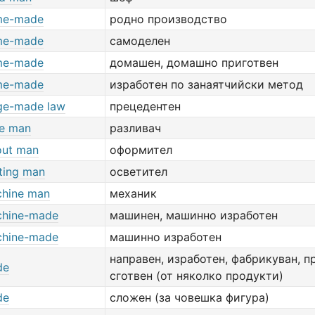
me-made
родно производство
me-made
самоделен
me-made
домашен, домашно приготвен
me-made
изработен по занаятчийски метод
ge-made law
прецедентен
le man
разливач
out man
оформител
hting man
осветител
hine man
механик
hine-made
машинен, машинно изработен
hine-made
машинно изработен
направен, изработен, фабрикуван, п
de
сготвен (от няколко продукти)
de
сложен (за човешка фигура)