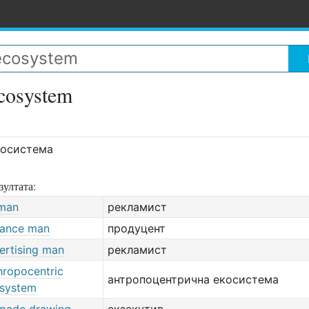
cosystem
косистема
зултата:
man
рекламист
ance man
продуцент
ertising man
рекламист
hropocentric
антропоцентрична екосистема
system