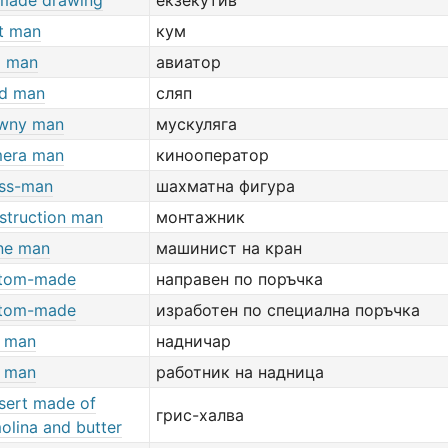
made drawing
екзекутив
t man
кум
d man
авиатор
nd man
сляп
wny man
мускуляга
era man
кинооператор
ss-man
шахматна фигура
struction man
монтажник
ne man
машинист на кран
tom-made
направен по поръчка
tom-made
изработен по специална поръчка
 man
надничар
 man
работник на надница
sert made of
грис-халва
olina and butter