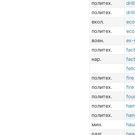
политех.
dril
политех.
dril
екол.
eco
политех.
eco
воен.
ex-
политех.
fac
нар.
fac
fel
политех.
fir
политех.
fir
политех.
fou
политех.
ha
политех.
han
мин.
hau
разг.
hea