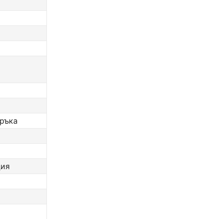
 ръка
ция