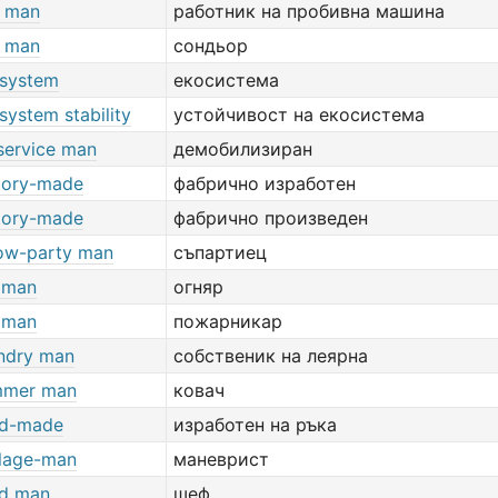
l man
работник на пробивна машина
l man
сондьор
system
екосистема
system stability
устойчивост на екосистема
service man
демобилизиран
tory-made
фабрично изработен
tory-made
фабрично произведен
low-party man
съпартиец
e man
огняр
e man
пожарникар
ndry man
собственик на леярна
mmer man
ковач
d-made
изработен на ръка
lage-man
маневрист
d man
шеф