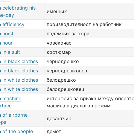
 celebrating his
именник
e-day
 efficiency
производителност на работник
 hoist
подемник за хора
 hour
човекочас
 in a suit
костюмар
 in black clothes
чернодрешко
 in black clothes
чернодрешковец
 in white clothes
белодрешко
 in white clothes
белодрешковец
 machine
интерфейс за връзка между операт
erface
машина в диалогов режим
 of airborne
десантчик
ops
 of the people
демот