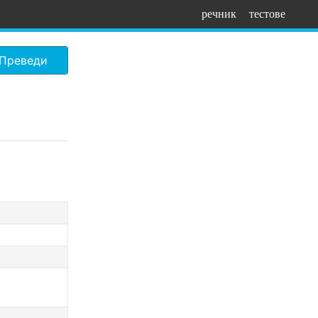
речник
тестове
Преведи