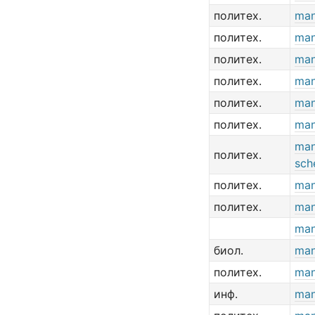
политех.
man
политех.
man
политех.
man
политех.
man
политех.
man
политех.
man
man
политех.
sch
политех.
man
политех.
man
man
биол.
man
политех.
man
инф.
man