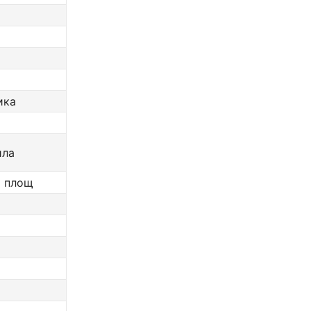
ика
ила
а площ