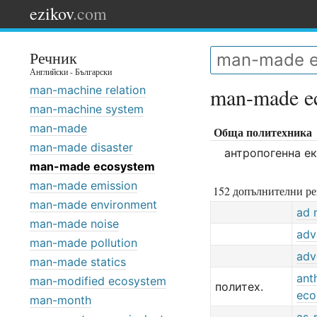
ezikov
.com
Речник
Английски - Български
man-machine relation
man-made e
man-machine system
man-made
Обща политехника
man-made disaster
антропогенна е
man-made ecosystem
man-made emission
152 допълнителни ре
man-made environment
ad 
man-made noise
adv
man-made pollution
adv
man-made statics
ant
man-modified ecosystem
политех.
eco
man-month