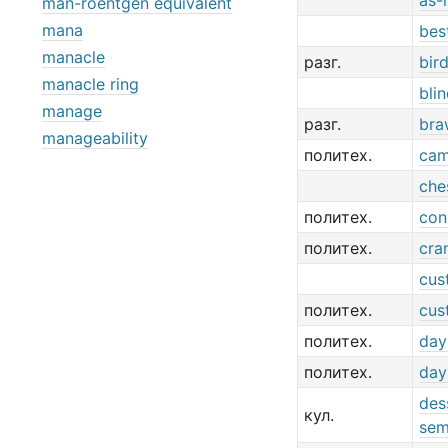
as-
man-roentgen equivalent
mana
bes
manacle
разг.
bir
manacle ring
bli
manage
разг.
bra
manageability
политех.
cam
che
политех.
con
политех.
cra
cus
политех.
cus
политех.
day
политех.
day
des
кул.
sem