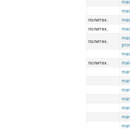
ma
ma
политех.
mad
политех.
mad
mad
политех.
pro
ma
политех.
mai
ma
ma
ma
ma
ma
ma
ma