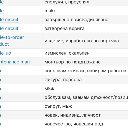
de
сполучил, преуспял
de
make
e circuit
завършено присъединяване
e circuit
затворена верига
e-to-order
изделие, изработено по поръчка
duct
de-up
измислен, скалъпен
ntenance man
монтьор по поддържане
n
попълвам екипаж, набирам работна
n
фигура, персона
n
мъж
n
обслужвам, заемам длъжност/пози
n
съпруг, мъж
n
човек, индивид, личност
n
човечество, човешки род