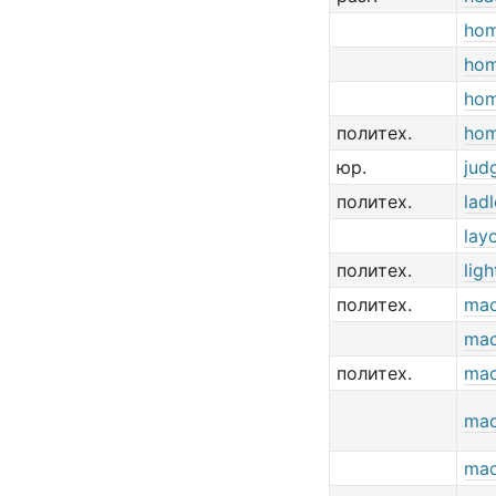
ho
ho
ho
политех.
ho
юр.
jud
политех.
lad
lay
политех.
lig
политех.
mac
mac
политех.
mac
ma
ma