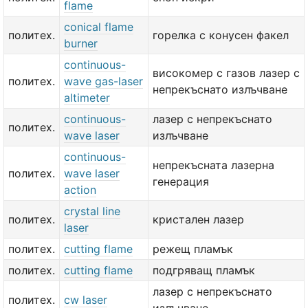
flame
conical flame
политех.
горелка с конусен факел
burner
continuous-
високомер с газов лазер с
политех.
wave gas-laser
непрекъснато излъчване
altimeter
continuous-
лазер с непрекъснато
политех.
wave laser
излъчване
continuous-
непрекъсната лазерна
политех.
wave laser
генерация
action
crystal line
политех.
кристален лазер
laser
политех.
cutting flame
режещ пламък
политех.
cutting flame
подгряващ пламък
лазер с непрекъснато
политех.
cw laser