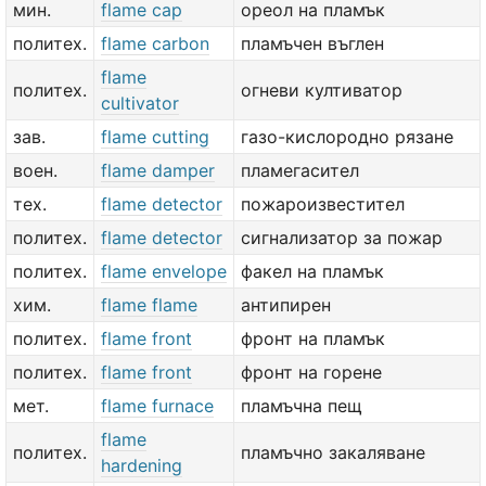
мин.
flame cap
ореол на пламък
политех.
flame carbon
пламъчен въглен
flame
политех.
огневи култиватор
cultivator
зав.
flame cutting
газо-кислородно рязане
воен.
flame damper
пламегасител
тех.
flame detector
пожароизвестител
политех.
flame detector
сигнализатор за пожар
политех.
flame envelope
факел на пламък
хим.
flame flame
антипирен
политех.
flame front
фронт на пламък
политех.
flame front
фронт на горене
мет.
flame furnace
пламъчна пещ
flame
политех.
пламъчно закаляване
hardening