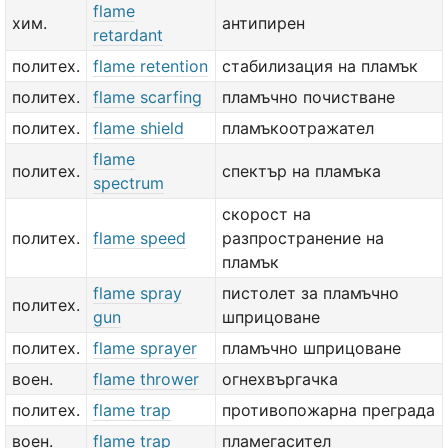
flame
хим.
антипирен
retardant
политех.
flame retention
стабилизация на пламък
политех.
flame scarfing
пламъчно почистване
политех.
flame shield
пламъкоотражател
flame
политех.
спектър на пламъка
spectrum
скорост на
политех.
flame speed
разпространение на
пламък
flame spray
пистолет за пламъчно
политех.
gun
шприцоване
политех.
flame sprayer
пламъчно шприцоване
воен.
flame thrower
огнехвъргачка
политех.
flame trap
противопожарна преграда
воен.
flame trap
пламегасител