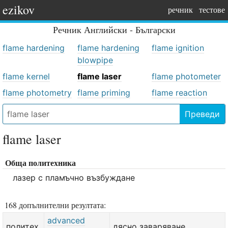
ezikov
речник
тестове
Речник
Английски - Български
flame hardening
flame hardening
flame ignition
blowpipe
flame kernel
flame laser
flame photometer
flame photometry
flame priming
flame reaction
Преведи
flame laser
Обща политехника
лазер с пламъчно възбуждане
168 допълнителни резултата:
advanced
политех.
дясно заваряване