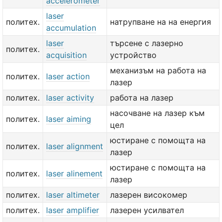
accelerometer
laser
политех.
натрупване на на енергия
accumulation
laser
търсене с лазерно
политех.
acquisition
устройство
механизъм на работа на
политех.
laser action
лазер
политех.
laser activity
работа на лазер
насочване на лазер към
политех.
laser aiming
цел
юстиране с помощта на
политех.
laser alignment
лазер
юстиране с помощта на
политех.
laser alinement
лазер
политех.
laser altimeter
лазерен високомер
политех.
laser amplifier
лазерен усилвател