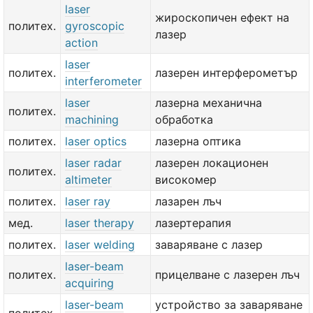
laser
жироскопичен ефект на
политех.
gyroscopic
лазер
action
laser
политех.
лазерен интерферометър
interferometer
laser
лазерна механична
политех.
machining
обработка
политех.
laser optics
лазерна оптика
laser radar
лазерен локационен
политех.
altimeter
високомер
политех.
laser ray
лазарен лъч
мед.
laser therapy
лазертерапия
политех.
laser welding
заваряване с лазер
laser-beam
политех.
прицелване с лазерен лъч
acquiring
laser-beam
устройство за заваряване