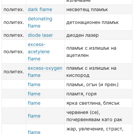
излъчване
политех.
dark flame
несветещ пламък
detonating
политех.
детонационен пламък
flame
политех.
diode laser
диоден лазер
excess-
пламък с излишък на
политех.
acetylene
ацетилен
flame
excess-oxygen
пламък с излишък на
политех.
flame
кислород
flame
пламък, огън (и прен.)
flame
пламтя, горя
flame
ярка светлина, блясък
червенея (се),
flame
почервенявам като рак
жар, увлечение, страст,
flame