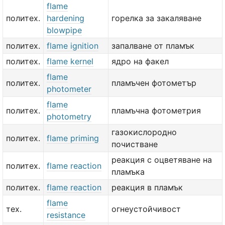
flame
политех.
hardening
горелка за закаляване
blowpipe
политех.
flame ignition
запалване от пламък
политех.
flame kernel
ядро на факел
flame
политех.
пламъчен фотометър
photometer
flame
политех.
пламъчна фотометрия
photometry
газокислородно
политех.
flame priming
почистване
реакция с оцветяване на
политех.
flame reaction
пламъка
политех.
flame reaction
реакция в пламък
flame
тех.
огнеустойчивост
resistance