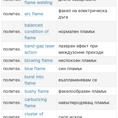
flame welding
факел на електрическа
политех.
arc flame
дъга
balanced
политех.
condition of
нормален пламък
flame
band-gap laser
лазерен ефект при
политех.
action
междузонни преходи
политех.
blowing flame
неспокоен пламък
политех.
blue flame
син пламък
burst into
политех.
възпламенявам се
flame
политех.
bushy flame
факелообразен пламък
carburizing
политех.
навъглеродяващ пламък
flame
cluster of
политех.
сноп искри