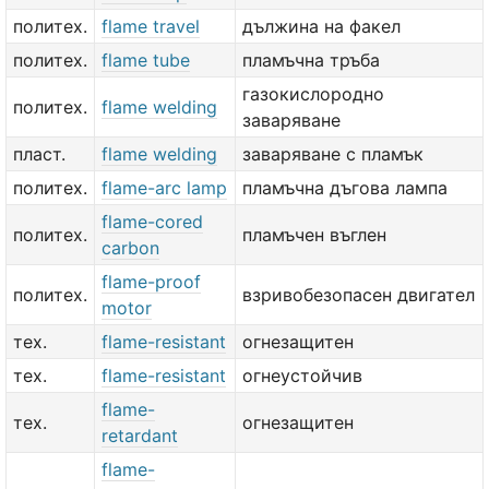
политех.
flame travel
дължина на факел
политех.
flame tube
пламъчна тръба
газокислородно
политех.
flame welding
заваряване
пласт.
flame welding
заваряване с пламък
политех.
flame-arc lamp
пламъчна дъгова лампа
flame-cored
политех.
пламъчен въглен
carbon
flame-proof
политех.
взривобезопасен двигател
motor
тех.
flame-resistant
огнезащитен
тех.
flame-resistant
огнеустойчив
flame-
тех.
огнезащитен
retardant
flame-