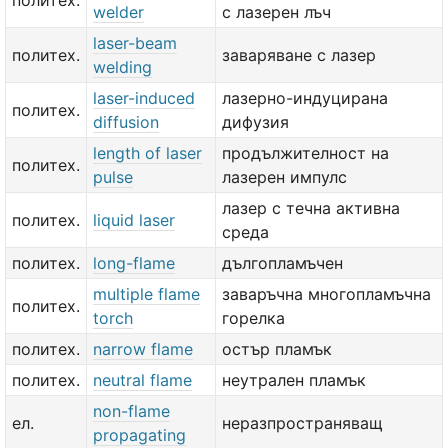
политех.
welder
с лазерен лъч
laser-beam
политех.
заваряване с лазер
welding
laser-induced
лазерно-индуцирана
политех.
diffusion
дифузия
length of laser
продължителност на
политех.
pulse
лазерен импулс
лазер с течна активна
политех.
liquid laser
среда
политех.
long-flame
дългопламъчен
multiple flame
заваръчна многопламъчна
политех.
torch
горелка
политех.
narrow flame
остър пламък
политех.
neutral flame
неутрален пламък
non-flame
ел.
неразпространяващ
propagating