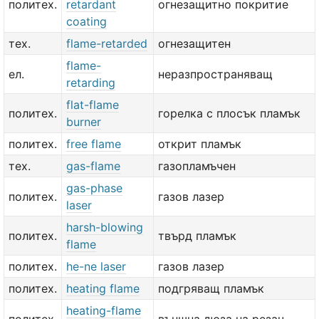
политех.
retardant
огнезащитно покритие
coating
тех.
flame-retarded
огнезащитен
flame-
ел.
неразпространяващ
retarding
flat-flame
политех.
горелка с плосък пламък
burner
политех.
free flame
открит пламък
тех.
gas-flame
газопламъчен
gas-phase
политех.
газов лазер
laser
harsh-blowing
политех.
твърд пламък
flame
политех.
he-ne laser
газов лазер
политех.
heating flame
подгряващ пламък
heating-flame