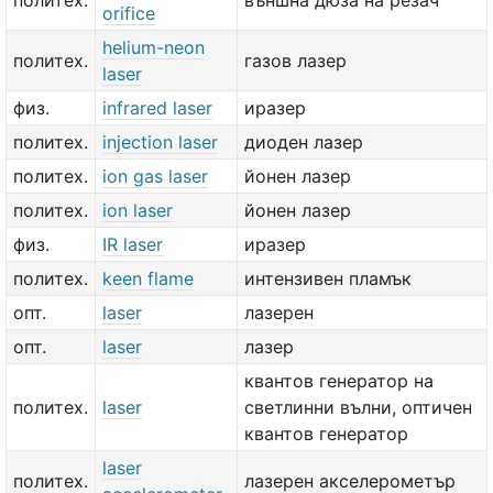
политех.
външна дюза на резач
orifice
helium-neon
политех.
газов лазер
laser
физ.
infrared laser
иразер
политех.
injection laser
диоден лазер
политех.
ion gas laser
йонен лазер
политех.
ion laser
йонен лазер
физ.
IR laser
иразер
политех.
keen flame
интензивен пламък
опт.
laser
лазерен
опт.
laser
лазер
квантов генератор на
политех.
laser
светлинни вълни, оптичен
квантов генератор
laser
политех.
лазерен акселерометър