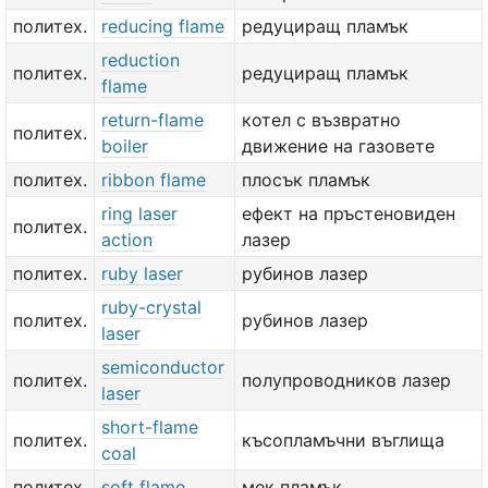
политех.
reducing flame
редуциращ пламък
reduction
политех.
редуциращ пламък
flame
return-flame
котел с възвратно
политех.
boiler
движение на газовете
политех.
ribbon flame
плосък пламък
ring laser
ефект на пръстеновиден
политех.
action
лазер
политех.
ruby laser
рубинов лазер
ruby-crystal
политех.
рубинов лазер
laser
semiconductor
политех.
полупроводников лазер
laser
short-flame
политех.
късопламъчни въглища
coal
политех.
soft flame
мек пламък