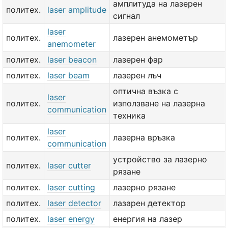
амплитуда на лазерен
политех.
laser amplitude
сигнал
laser
политех.
лазерен анемометър
anemometer
политех.
laser beacon
лазерен фар
политех.
laser beam
лазерен лъч
оптична възка с
laser
политех.
използване на лазерна
communication
техника
laser
политех.
лазерна връзка
communication
устройство за лазерно
политех.
laser cutter
рязане
политех.
laser cutting
лазерно рязане
политех.
laser detector
лазарен детектор
политех.
laser energy
енергия на лазер