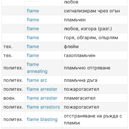
любов
flame
сигнализирам чрез огън
flame
пламъчен
flame
любов, изгора (разг.)
flame
горя, обгарям, опърлям
тех.
flame
флейм
тех.
flame
газопламъчен
flame
политех.
пламъчно отгряване
annealing
политех.
flame arc
пламъчна дъга
политех.
flame arrester
пожарогасител
воен.
flame arrester
пламегасител
политех.
flame arrestors
пожарогасител
отстраняване на ръжда с
политех.
flame blasting
пламък