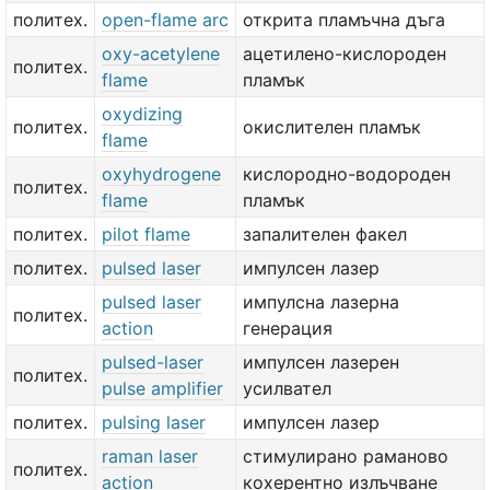
политех.
open-flame arc
открита пламъчна дъга
oxy-acetylene
ацетилено-кислороден
политех.
flame
пламък
oxydizing
политех.
окислителен пламък
flame
oxyhydrogene
кислородно-водороден
политех.
flame
пламък
политех.
pilot flame
запалителен факел
политех.
pulsed laser
импулсен лазер
pulsed laser
импулсна лазерна
политех.
action
генерация
pulsed-laser
импулсен лазерен
политех.
pulse amplifier
усилвател
политех.
pulsing laser
импулсен лазер
raman laser
стимулирано раманово
политех.
action
кохерентно излъчване