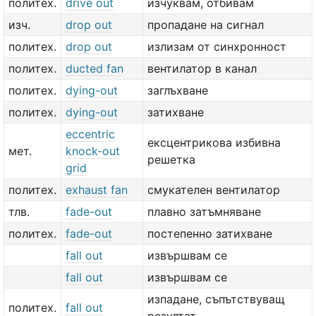
политех.
drive out
изчуквам, отбивам
изч.
drop out
пропадане на сигнал
политех.
drop out
излизам от синхронност
политех.
ducted fan
вентилатор в канал
политех.
dying-out
заглъхване
политех.
dying-out
затихване
eccentric
ексцентрикова избивна
мет.
knock-out
решетка
grid
политех.
exhaust fan
смукателен вентилатор
тлв.
fade-out
плавно затъмняване
политех.
fade-out
постепенно затихване
fall out
извършвам се
fall out
извършвам се
изпадане, съпътствуващ
политех.
fall out