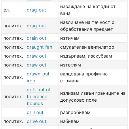
изваждане на катоди от
ел.
drag-out
вана
извличане на течност с
политех.
drag-out
обработвания предмет
политех.
drain out
изтичам
политех.
draught fan
смукателен вентилатор
политех.
draw out
издърпвам, изскубвам
политех.
draw out
изтеглям
drawn-out
валцована профилна
политех.
iron
стомана
drift out of
излизам извън границите на
политех.
tolerance
допусково поле
bounds
drill out
разпробивам
политех.
drive out
избивам