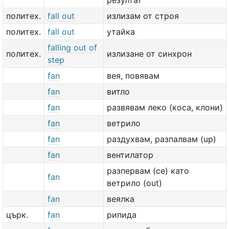
резултат
политех.
fall out
излизам от строя
политех.
fall out
утайка
falling out of
политех.
излизане от синхрон
step
fan
вея, повявам
fan
витло
fan
развявам леко (коса, клони)
fan
ветрило
fan
раздухвам, разпалвам (up)
fan
вентилатор
разпервам (се) като
fan
ветрило (out)
fan
веялка
църк.
fan
рипида