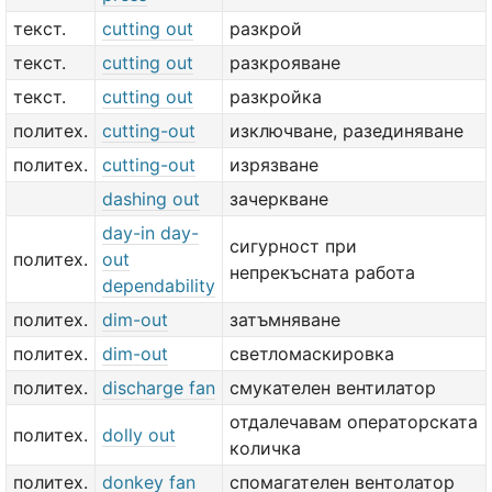
текст.
cutting out
разкрой
текст.
cutting out
разкрояване
текст.
cutting out
разкройка
политех.
cutting-out
изключване, разединяване
политех.
cutting-out
изрязване
dashing out
зачеркване
day-in day-
сигурност при
политех.
out
непрекъсната работа
dependability
политех.
dim-out
затъмняване
политех.
dim-out
светломаскировка
политех.
discharge fan
смукателен вентилатор
отдалечавам операторската
политех.
dolly out
количка
политех.
donkey fan
спомагателен вентолатор