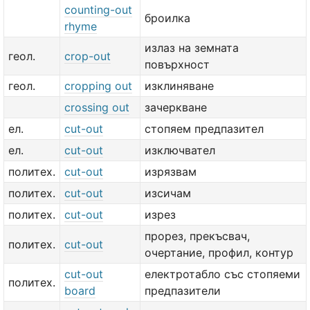
counting-out
броилка
rhyme
излаз на земната
геол.
crop-out
повърхност
геол.
cropping out
изклиняване
crossing out
зачеркване
ел.
cut-out
стопяем предпазител
ел.
cut-out
изключвател
политех.
cut-out
изрязвам
политех.
cut-out
изсичам
политех.
cut-out
изрез
прорез, прекъсвач,
политех.
cut-out
очертание, профил, контур
cut-out
електротабло със стопяеми
политех.
board
предпазители