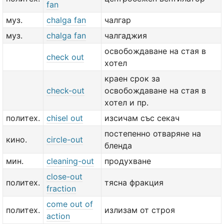
fan
муз.
chalga fan
чалгар
муз.
chalga fan
чалгаджия
освобождаване на стая в
check out
хотел
краен срок за
check-out
освобождаване на стая в
хотел и пр.
политех.
chisel out
изсичам със секач
постепенно отваряне на
кино.
circle-out
бленда
мин.
cleaning-out
продухване
close-out
политех.
тясна фракция
fraction
come out of
политех.
излизам от строя
action