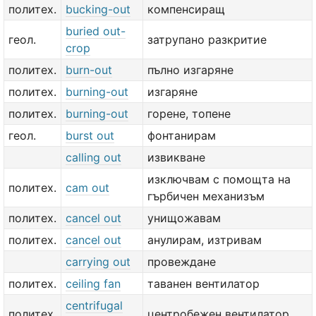
политех.
bucking-out
компенсиращ
buried out-
геол.
затрупано разкритие
crop
политех.
burn-out
пълно изгаряне
политех.
burning-out
изгаряне
политех.
burning-out
горене, топене
геол.
burst out
фонтанирам
calling out
извикване
изключвам с помощта на
политех.
cam out
гърбичен механизъм
политех.
cancel out
унищожавам
политех.
cancel out
анулирам, изтривам
carrying out
провеждане
политех.
ceiling fan
таванен вентилатор
centrifugal
политех.
центробежен вентилатор