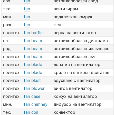
арх.
fan
ветрилообразен свод
тех.
fan
вентилирам
мин.
fan
подклетков юмрук
разг.
fan
фен
политех.
fan baffle
перка на вентилатор
ел.
fan beam
ветрилообразна диаграма
рад.
fan beam
ветрилообразно излъчване
политех.
fan beam
ветрилообразен лъч
политех.
fan blade
лопатка на вентилатор
политех.
fan blade
крило на вятърен двигател
политех.
fan blast
вдухване с вентилатор
политех.
fan blower
винтов вентилатор
политех.
fan case
кожух на вентилатор
мин.
fan chimney
дифузор на вентилатор
тех.
fan coil
конвектор