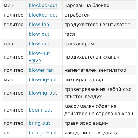
мин.
blocked-out
нарязан на блокве
политех.
blocked-out
отработен
политех.
blow fan
продухвателен вентилатор
blow out
гася
геол.
blow out
фонтанирам
blow-out
политех.
продухвателен клапан
valve
политех.
blower fan
нагнетателен вентилатор
мин.
blowing-out
пиксирал заряд
проветряване на забой със
политех.
blowing-out
сгъстен въздух
максимален обсег на
политех.
boom-out
действие на стрела на кран
политех.
bring out
правя ясно видим
ел.
brought-out
изведени проводници