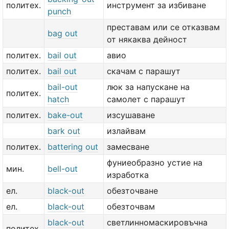
политех.
инструмент за избиване
punch
преставам или се отказвам
bag out
от някаква дейност
политех.
bail out
авио
политех.
bail out
скачам с парашут
bail-out
люк за напускане на
политех.
hatch
самолет с парашут
политех.
bake-out
изсушаване
bark out
излайвам
политех.
battering out
замесване
фуниеобразно устие на
мин.
bell-out
изработка
ел.
black-out
обезточване
ел.
black-out
обезточвам
black-out
светлинномаскировъчна
политех.