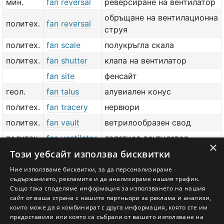
мин.
fan reversal
реверсиране на вентилатор
обръщане на вентилационна
политех.
fan reversal
струя
политех.
fan scale
полукръгла скала
политех.
fan shutter
клапа на вентилатор
fan site
фенсайт
геол.
fan talus
алувиален конус
политех.
fan tracery
нервюри
политех.
fan vault
ветрилообразен свод
политех.
fan ventilator
лопатков вентилатор
×
Този уебсайт използва бисквитки
производителност на
политех.
fan volume
вентилатор
Ние използваме бисквитки, за да персонализираме
съдържанието, рекламите и да анализираме нашия трафик.
политех.
fan wind
вдухване
Също така споделяме информация за използването на нашия
сайт от ваша страна с нашите партньори за реклама и анализи,
добави значение или превод
тук
които може да я комбинират с друга информация, която сте им
предоставили или която са събрали от вашето използване на