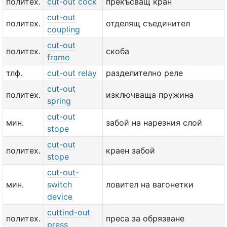
политех.
cut-out cock
прекъсващ кран
cut-out
политех.
отделящ съединител
coupling
cut-out
политех.
скоба
frame
тлф.
cut-out relay
разделително реле
cut-out
политех.
изключваща пружина
spring
cut-out
мин.
забой на нарезния слой
stope
cut-out
политех.
краен забой
stope
cut-out-
мин.
switch
ловител на вагонетки
device
cuttind-out
политех.
преса за обрязване
press