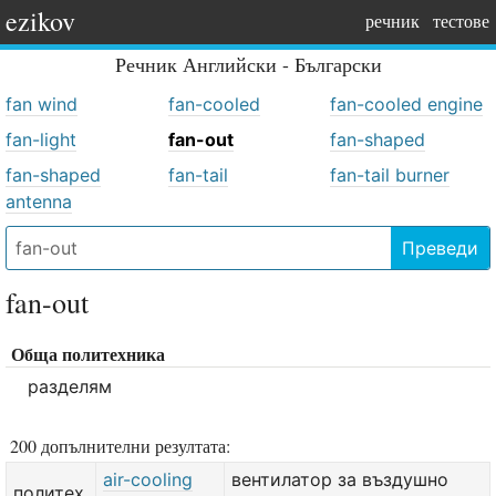
ezikov
речник
тестове
Речник
Английски - Български
fan wind
fan-cooled
fan-cooled engine
fan-light
fan-out
fan-shaped
fan-shaped
fan-tail
fan-tail burner
antenna
Преведи
fan-out
Обща политехника
разделям
200 допълнителни резултата:
air-cooling
вентилатор за въздушно
политех.