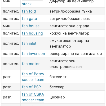
мин.
дифузор на вентилатор
stack
политех.
fan fold
ветрилообразна гънка
политех.
fan gate
ветрилообразен леяк
мин.
fan house
вентилаторна сграда
политех.
fan housing
кожух на вентилатор
смукателен отвор на
политех.
fan inlet
вентилатор
политех.
fan inversion
реверсиране на вентилатор
вентилаторен
политех.
fan motor
електродвигател
fan of Botev
разг.
ботевист
soccer team
разг.
fan of BSP
бесепар
fan of CSKA
разг.
цесекар
soccer team