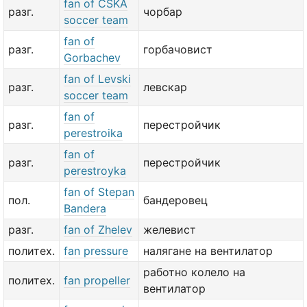
fan of CSKA
разг.
чорбар
soccer team
fan of
разг.
горбачовист
Gorbachev
fan of Levski
разг.
левскар
soccer team
fan of
разг.
перестройчик
perestroika
fan of
разг.
перестройчик
perestroyka
fan of Stepan
пол.
бандеровец
Bandera
разг.
fan of Zhelev
желевист
политех.
fan pressure
налягане на вентилатор
работно колело на
политех.
fan propeller
вентилатор