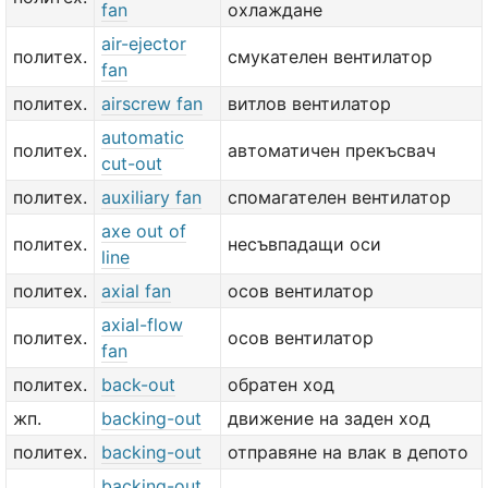
fan
охлаждане
air-ejector
политех.
смукателен вентилатор
fan
политех.
airscrew fan
витлов вентилатор
automatic
политех.
автоматичен прекъсвач
cut-out
политех.
auxiliary fan
спомагателен вентилатор
axe out of
политех.
несъвпадащи оси
line
политех.
axial fan
осов вентилатор
axial-flow
политех.
осов вентилатор
fan
политех.
back-out
обратен ход
жп.
backing-out
движение на заден ход
политех.
backing-out
отправяне на влак в депото
backing-out