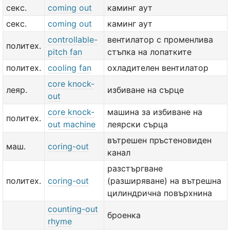
секс.
coming out
каминг аут
секс.
coming out
каминг аут
controllable-
вентилатор с променлива
политех.
pitch fan
стъпка на лопатките
политех.
cooling fan
охладителен вентилатор
core knock-
леяр.
избиване на сърце
out
core knock-
машина за избиване на
политех.
out machine
леярски сърца
вътрешен пръстеновиден
маш.
coring-out
канал
разстъргване
политех.
coring-out
(разширяване) на вътрешна
цилиндрична повърхнина
counting-out
броенка
rhyme