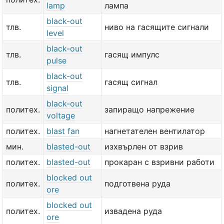
lamp
лампа
black-out
тлв.
ниво на гасящите сигнали
level
black-out
тлв.
гасящ импулс
pulse
black-out
тлв.
гасящ сигнал
signal
black-out
политех.
запиращо напрежение
voltage
политех.
blast fan
нагнетателен вентилатор
мин.
blasted-out
изхвърлен от взрив
политех.
blasted-out
прокаран с взривни работи
blocked out
политех.
подготвена руда
ore
blocked out
политех.
извадена руда
ore