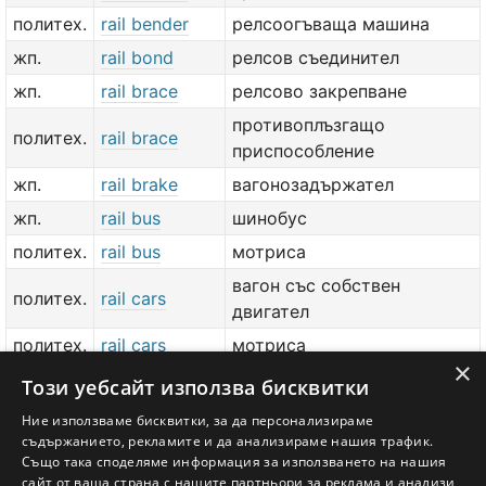
политех.
rail bender
релсоогъваща машина
жп.
rail bond
релсов съединител
жп.
rail brace
релсово закрепване
противоплъзгащо
политех.
rail brace
приспособление
жп.
rail brake
вагонозадържател
жп.
rail bus
шинобус
политех.
rail bus
мотриса
вагон със собствен
политех.
rail cars
двигател
политех.
rail cars
мотриса
×
политех.
rail chair
релсова подложка
Този уебсайт използва бисквитки
жп.
rail clamp
релсова скоба
Ние използваме бисквитки, за да персонализираме
съдържанието, рекламите и да анализираме нашия трафик.
политех.
rail clip
релсова скоба
Също така споделяме информация за използването на нашия
сайт от ваша страна с нашите партньори за реклама и анализи,