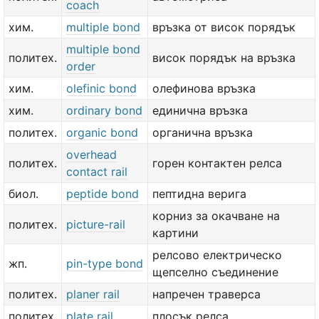
coach
хим.
multiple bond
връзка от висок порядък
multiple bond
политех.
висок порядък на връзка
order
хим.
olefinic bond
олефинова връзка
хим.
ordinary bond
единична връзка
политех.
organic bond
органична връзка
overhead
политех.
горен контактен релса
contact rail
биол.
peptide bond
пептидна верига
корниз за окачване на
политех.
picture-rail
картини
релсово електрическо
жп.
pin-type bond
щепселно съединение
политех.
planer rail
напречен траверса
политех.
plate rail
плосък релса