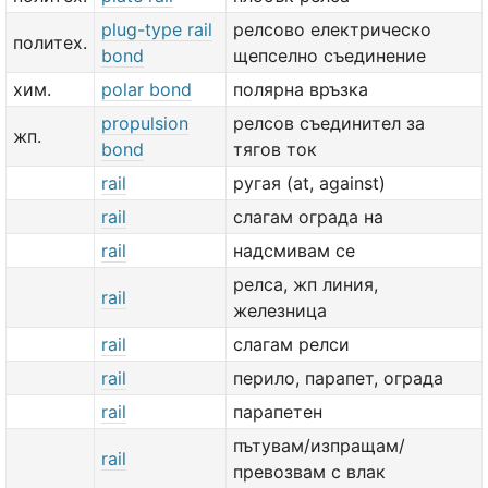
plug-type rail
релсово електрическо
политех.
bond
щепселно съединение
хим.
polar bond
полярна връзка
propulsion
релсов съединител за
жп.
bond
тягов ток
rail
ругая (at, against)
rail
слагам ограда на
rail
надсмивам се
релса, жп линия,
rail
железница
rail
слагам релcи
rail
перило, парапет, ограда
rail
парапетен
пътувам/изпращам/
rail
превозвам с влак