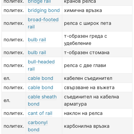
политех.
bridge rail
кранов релса
политех.
bridging bond
химична връзка
broad-footed
политех.
релса с широк пета
rail
т-образен греда с
политех.
bulb rail
удебеление
политех.
bulb rail
т-образен стомана
bull-headed
политех.
релса с две глави
rail
ел.
cable bond
кабелен съединител
политех.
cable bond
свързване на въжета
cable sheath
съединител на кабелна
ел.
bond
арматура
политех.
cant of rail
наклон на релса
carbonyl
политех.
карбонилна връзка
bond