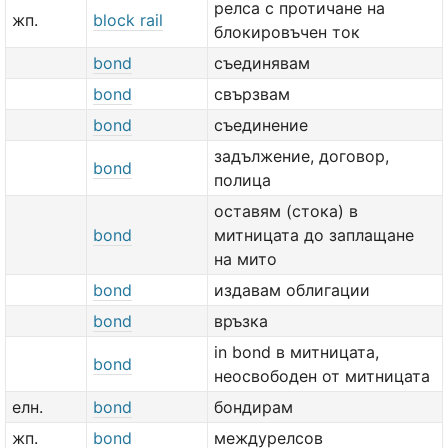
релса с протичане на
жп.
block rail
блокировъчен ток
bond
съединявам
bond
свързвам
bond
съединение
задължение, договор,
bond
полица
оставям (стока) в
bond
митницата до заплащане
на мито
bond
издавам облигации
bond
връзка
in bond в митницата,
bond
неосвободен от митницата
елн.
bond
бондирам
жп.
bond
междурелсов