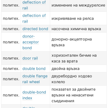
deflection of
политех.
изменение на междурелсие
rail
deflection of
политех.
изкривяване на релса
rail
политех.
directed bond
насочена химична връзка
donor-
донорно-акцепторна
политех.
acceptor
връзка
bond
хоризонтален бичме на
политех.
door rail
каса за врата
политех.
double bond
двойна връзка
double flange
двуребордно ходово
политех.
rail wheel
колело
показател за двойните
double-bond
политех.
връзки на ненаситени
index
съединения