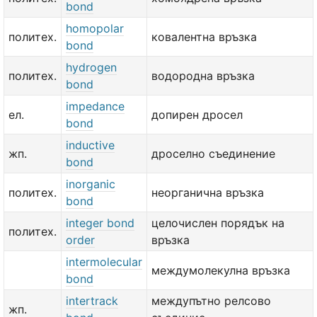
bond
homopolar
политех.
ковалентна връзка
bond
hydrogen
политех.
водородна връзка
bond
impedance
ел.
допирен дросел
bond
inductive
жп.
дроселно съединение
bond
inorganic
политех.
неорганична връзка
bond
integer bond
целочислен порядък на
политех.
order
връзка
intermolecular
междумолекулна връзка
bond
intertrack
междупътно релсово
жп.