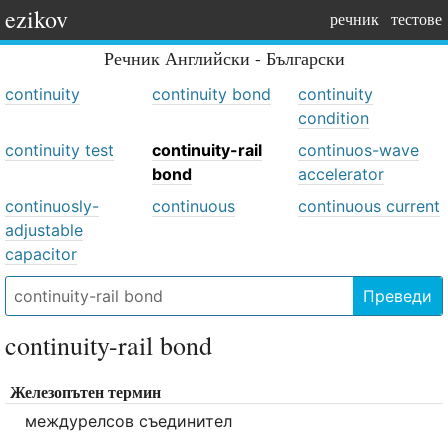
ezikov
речник
тестове
Речник
Английски - Български
continuity
continuity bond
continuity
condition
continuity test
continuity-rail
continuos-wave
bond
accelerator
continuosly-
continuous
continuous current
adjustable
capacitor
Преведи
continuity-rail bond
Железопътен термин
междурелсов съединител