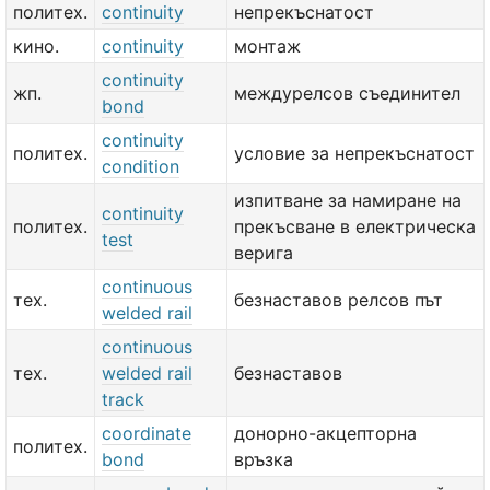
политех.
continuity
непрекъснатост
кино.
continuity
монтаж
continuity
жп.
междурелсов съединител
bond
continuity
политех.
условие за непрекъснатост
condition
изпитване за намиране на
continuity
политех.
прекъсване в електрическа
test
верига
continuous
тех.
безнаставов релсов път
welded rail
continuous
тех.
welded rail
безнаставов
track
coordinate
донорно-акцепторна
политех.
bond
връзка