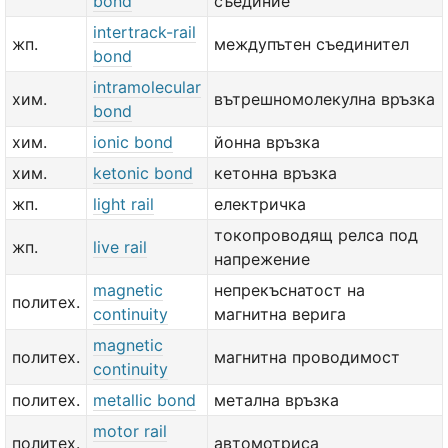
bond
съединие
intertrack-rail
жп.
междупътен съединител
bond
intramolecular
хим.
вътрешномолекулна връзка
bond
хим.
ionic bond
йонна връзка
хим.
ketonic bond
кетонна връзка
жп.
light rail
електричка
токопроводящ релса под
жп.
live rail
напрежение
magnetic
непрекъснатост на
политех.
continuity
магнитна верига
magnetic
политех.
магнитна проводимост
continuity
политех.
metallic bond
метална връзка
motor rail
политех.
автомотриса