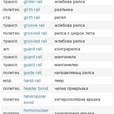
трансп.
girder rail
жлебова релса
политех.
girth rail
разпънка
стр.
girth rail
ригел
трансп.
groove rail
жлебова релса
политех.
grooved rail
релса с широк пета
трансп.
grooved rail
жлебова релса
жп.
guard rail
контрарелса
трансп.
guard rail
мантинела
трансп.
guard rail
мантинелен
политех.
guide rail
направляващ релса
мор.
hand-rail
леер
политех.
header bond
челна превръзка
heteropolar
политех.
хетерополярна връзка
bond
homonuclear
политех.
хомоядрена връзка