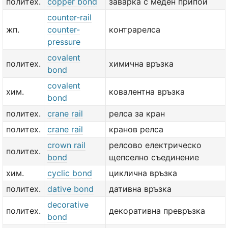
политех.
copper bond
заварка с меден припой
counter-rail
жп.
counter-
контрарелса
pressure
covalent
политех.
химична връзка
bond
covalent
хим.
ковалентна връзка
bond
политех.
crane rail
релса за кран
политех.
crane rail
кранов релса
crown rail
релсово електрическо
политех.
bond
щепселно съединение
хим.
cyclic bond
циклична връзка
политех.
dative bond
дативна връзка
decorative
политех.
декоративна превръзка
bond