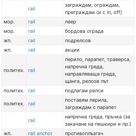
заграждам, ограждам,
rail
преграждам (и с in, off)
мор.
rail
леер
мор.
rail
бордова ограда
жп.
rail
подрелсов
жп.
rail
акции
перило, парапет, траверса,
напречна греда,
политех.
rail
направляваща греда,
щанга, релсов път
политех.
rail
подлагам релси
поставям перила,
политех.
rail
заграждам с парапет
напречна греда, пръчка (за
rail
закачане на пешкири и пр.)
жп.
rail anchor
противоплъзгач