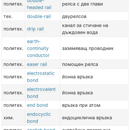
double-
политех.
релса с две глави
headed rail
тех.
double-rail
двурелсов
канал за стичане на
политех.
drip rail
дъждовен вода
earth-
политех.
continuity
заземяващ проводник
conductor
политех.
easer rail
помощен релса
electrostatic
политех.
йонна връзка
bond
electrovalent
политех.
йонна връзка
bond
политех.
end bond
връзка при атом
endocyclic
хим.
ендоциклична връзка
bond