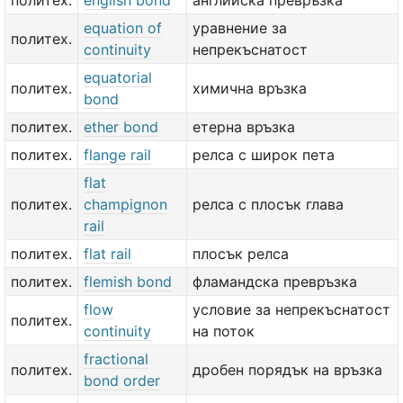
политех.
english bond
английска превръзка
equation of
уравнение за
политех.
continuity
непрекъснатост
equatorial
политех.
химична връзка
bond
политех.
ether bond
етерна връзка
политех.
flange rail
релса с широк пета
flat
политех.
champignon
релса с плосък глава
rail
политех.
flat rail
плосък релса
политех.
flemish bond
фламандска превръзка
flow
условие за непрекъснатост
политех.
continuity
на поток
fractional
политех.
дробен порядък на връзка
bond order