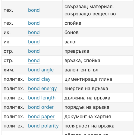
свързващ материал,
тех.
bond
свързващо вещество
тех.
bond
спойка
ик.
bond
бонов
ик.
bond
залог
стр.
bond
превръзка
стр.
bond
връзка, спойка
хим.
bond angle
валентен ъгъл
политех.
bond clay
циментираща глина
политех.
bond energy
енергия на връзка
политех.
bond length
дължина на връзка
политех.
bond order
порядък на връзка
политех.
bond paper
документна хартия
политех.
bond polarity
полярност на връзка