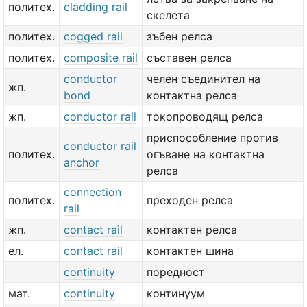
политех.
cladding rail
скелета
политех.
cogged rail
зъбен релса
политех.
composite rail
съставен релса
conductor
челен съединител на
жп.
bond
контактна релса
жп.
conductor rail
токопроводящ релса
приспособление против
conductor rail
политех.
огъване на контактна
anchor
релса
connection
политех.
преходен релса
rail
жп.
contact rail
контактен релса
ел.
contact rail
контактен шина
continuity
поредност
мат.
continuity
континуум