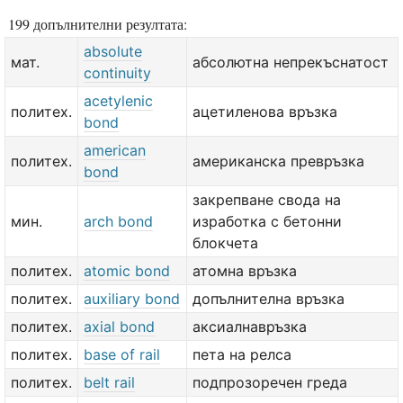
199 допълнителни резултата:
absolute
мат.
абсолютна непрекъснатост
continuity
acetylenic
политех.
ацетиленова връзка
bond
american
политех.
американска превръзка
bond
закрепване свода на
мин.
arch bond
изработка с бетонни
блокчета
политех.
atomic bond
атомна връзка
политех.
auxiliary bond
допълнителна връзка
политех.
axial bond
аксиалнавръзка
политех.
base of rail
пета на релса
политех.
belt rail
подпрозоречен греда