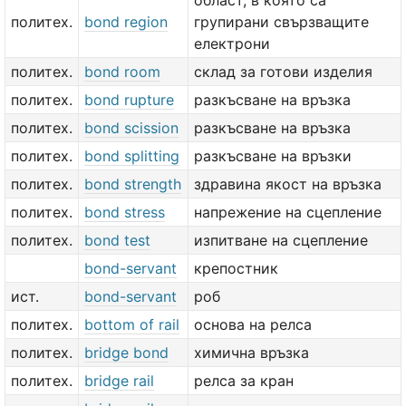
област, в която са
политех.
bond region
групирани свързващите
електрони
политех.
bond room
склад за готови изделия
политех.
bond rupture
разкъсване на връзка
политех.
bond scission
разкъсване на връзка
политех.
bond splitting
разкъсване на връзки
политех.
bond strength
здравина якост на връзка
политех.
bond stress
напрежение на сцепление
политех.
bond test
изпитване на сцепление
bond-servant
крепостник
ист.
bond-servant
роб
политех.
bottom of rail
основа на релса
политех.
bridge bond
химична връзка
политех.
bridge rail
релса за кран