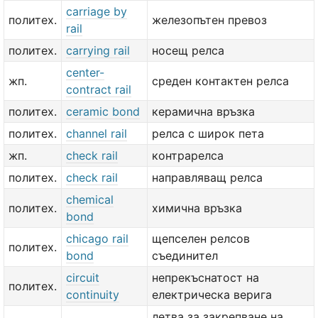
carriage by
политех.
железопътен превоз
rail
политех.
carrying rail
носещ релса
center-
жп.
среден контактен релса
contract rail
политех.
ceramic bond
керамична връзка
политех.
channel rail
релса с широк пета
жп.
check rail
контрарелса
политех.
check rail
направляващ релса
chemical
политех.
химична връзка
bond
chicago rail
щепселен релсов
политех.
bond
съединител
circuit
непрекъснатост на
политех.
continuity
електрическа верига
летва за закрепване на