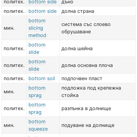
политех.
bottom side
дъно
политех.
bottom side
долна страна
bottom
система със слоево
мин.
slicing
обрушаване
method
bottom
политех.
долна шейна
slide
bottom
политех.
долна основна плоча
slide
политех.
bottom soil
подпочвен пласт
bottom
подложка под крепежна
мин.
sprag
стойка
bottom
политех.
разпънка в долнище
sprag
bottom
мин.
подуване на долнище
squeeze