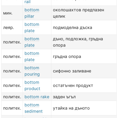
rail
bottom
околошахтов предпазен
мин.
pillar
целик
bottom
леяр.
подмоделна дъска
plate
bottom
дъно, подложка, гръдна
политех.
plate
опора
bottom
политех.
гръдна опора
plate
bottom
политех.
сифонно заливане
pouring
bottom
политех.
остатъчен продукт
product
политех.
bottom rake
заден ъгъл
bottom
политех.
утайка на дъното
sediment