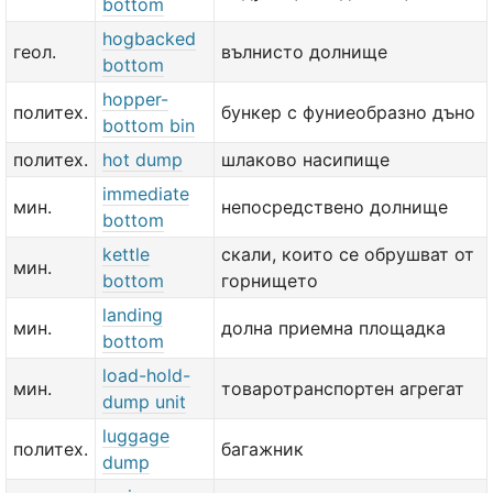
bottom
hogbacked
геол.
вълнисто долнище
bottom
hopper-
политех.
бункер с фуниеобразно дъно
bottom bin
политех.
hot dump
шлаково насипище
immediate
мин.
непосредствено долнище
bottom
kettle
скали, които се обрушват от
мин.
bottom
горнището
landing
мин.
долна приемна площадка
bottom
load-hold-
мин.
товаротранспортен агрегат
dump unit
luggage
политех.
багажник
dump