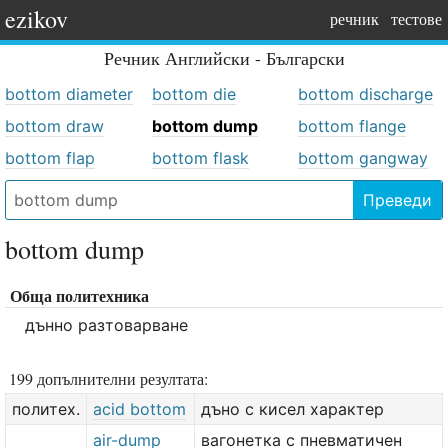
ezikov
речник
тестове
Речник
Английски - Български
bottom diameter
bottom die
bottom discharge
bottom draw
bottom dump
bottom flange
bottom flap
bottom flask
bottom gangway
Преведи
bottom dump
Обща политехника
дънно разтоварване
199 допълнителни резултата:
политех.
acid bottom
дъно с кисел характер
air-dump
вагонетка с пневматичен