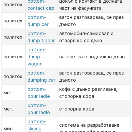
bottom-
цокъл с контакт в долната
политех.
contact cap
част на фасунгата
bottom-
вагон разтоварващ се през
политех.
dump car
дъното
bottom-
автомобил-самосвал с
политех.
dump tipper
отварящо се дъно
bottom-
политех.
dump
вагонетка с подвижно дъно
wagon
bottom-
вагон разтоварващ се през
политех.
dumping car
дъното
bottom-
кофа с дънно разливане,
мет.
pour ladle
стопорна кофа
bottom-
мет.
стопорна кофа
pour ladle
bottom-
система на разработване
мин.
slicing