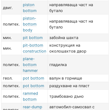
piston
направляваща част на
двиг.
bottom
бутало
piston-
направляваща част на
политех.
bottom
бутало
body
мин.
pit bottom
забойна шахта
pit-bottom
конструкция на
мин.
construction
околошахтов двор
plane-
политех.
bottom
гладилка
hammer
геол.
pot bottom
валун в горнище
политех.
pot bottom
раздухване на пласт
rammed
политех.
трамбовано дъно
bottom
rear-dump
автомобил-самосвал с
политех.