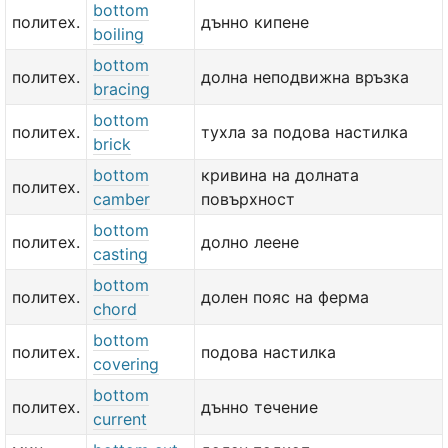
bottom
политех.
дънно кипене
boiling
bottom
политех.
долна неподвижна връзка
bracing
bottom
политех.
тухла за подова настилка
brick
bottom
кривина на долната
политех.
camber
повърхност
bottom
политех.
долно леене
casting
bottom
политех.
долен пояс на ферма
chord
bottom
политех.
подова настилка
covering
bottom
политех.
дънно течение
current