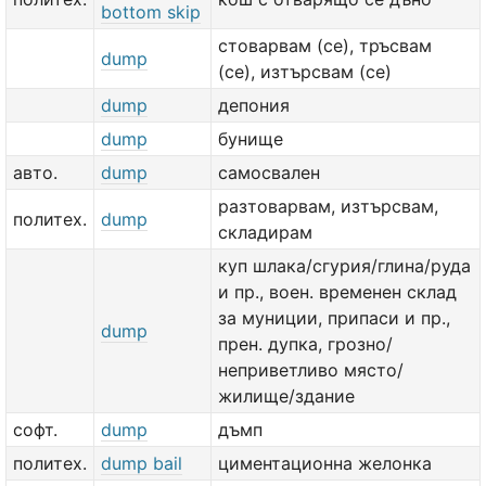
bottom skip
стоварвам (се), тръсвам
dump
(се), изтърсвам (се)
dump
депония
dump
бунище
авто.
dump
самосвален
разтоварвам, изтърсвам,
политех.
dump
складирам
куп шлака/сгурия/глина/руда
и пр., воен. временен склад
за муниции, припаси и пр.,
dump
прен. дупка, грозно/
неприветливо място/
жилище/здание
софт.
dump
дъмп
политех.
dump bail
циментационна желонка