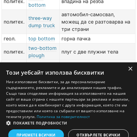
политех.
впадина на резба
bottom
автомобил-самосвал,
three-way
политех.
можещ да се разтоварва на
dump truck
три страни
геол.
top bottom
горна пачка
two-bottom
политех.
плуг с две плужни тела
plough
two-bottom
×
политех.
плуг с две плужни тела
Този уебсайт използва бисквитки
plow
universal
Ние използваме бисквитки, за да персонализираме
с. с.
универсално плужно тяло
съдържанието, рекламите и да анализираме нашия трафик.
bottom
Също така споделяме информация за използването на нашия
сайт от ваша страна с нашите партньори за реклама и анализи,
добави значение или превод
тук
които може да я комбинират с друга информация, която сте им
предоставили или която са събрали от вашето използване на
техните услуги.
Политика за поверителност
ПОКАЖЕТЕ ПОДРОБНОСТИ
Английско - Български речник © Ezikov.com
Условия
Контакти
Панел
ПРИЕМЕТЕ ВСИЧКИ
ОТХВЪРЛЕТЕ ВСИЧКИ