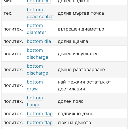
мин.
bottom cut
долен подкоп
bottom
тех.
долна мъртва точка
dead center
bottom
политех.
вътрешен диаметър
diameter
политех.
bottom die
долна щампа
bottom
политех.
дънен изпускател
discharge
bottom
политех.
дънно разтоварване
discharge
bottom
най-тежкия остатък от
политех.
draw
дестилация
bottom
политех.
долен пояс
flange
политех.
bottom flap
подвижно дъно
политех.
bottom flap
люк на дъното