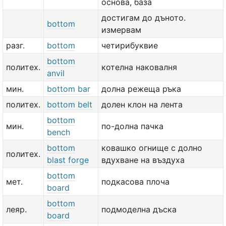
основа, база
достигам до дъното.
bottom
измервам
разг.
bottom
четирибуквие
bottom
политех.
котелна наковалня
anvil
мин.
bottom bar
долна режеща ръка
политех.
bottom belt
долен клон на лента
bottom
мин.
по-долна пачка
bench
bottom
ковашко огнище с долно
политех.
blast forge
вдухване на въздуха
bottom
мет.
подкасова плоча
board
bottom
леяр.
подмоделна дъска
board