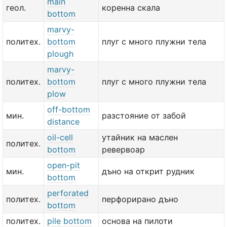
main
геол.
коренна скала
bottom
marvy-
политех.
bottom
плуг с много плужни тела
plough
marvy-
политех.
bottom
плуг с много плужни тела
plow
off-bottom
мин.
разстояние от забой
distance
oil-cell
утайник на маслен
политех.
bottom
ревервоар
open-pit
мин.
дъно на открит рудник
bottom
perforated
политех.
перфорирано дъно
bottom
политех.
pile bottom
основа на пилоти