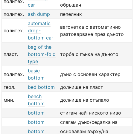
политех.
car
обръщач
политех.
ash dump
пепелник
automatic
вагонетка с автоматично
политех.
drop-
разтоварване през дъното
bottom car
bag of the
пласт.
bottom-fold
торба с гънка на дъното
type
basic
политех.
дъно с основен характер
bottom
геол.
bed bottom
долнище на пласт
bench
мин.
долнище на стъпало
bottom
bottom
стигам най-ниското ниво
bottom
слагам дъно/седалка на
bottom
основавам върху/на