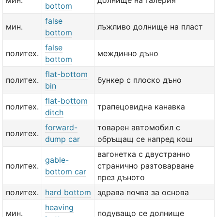
мин.
долнище на галерия
bottom
false
мин.
лъжливо долнище на пласт
bottom
false
политех.
междинно дъно
bottom
flat-bottom
политех.
бункер с плоско дъно
bin
flat-bottom
политех.
трапецовидна канавка
ditch
forward-
товарен автомобил с
политех.
dump car
обръщащ се напред кош
вагонетка с двустранно
gable-
политех.
странично разтоварване
bottom car
през дъното
политех.
hard bottom
здрава почва за основа
heaving
мин.
подуващо се долнище