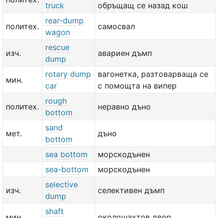
truck
обръщащ се назад кош
rear-dump
политех.
самосвал
wagon
rescue
изч.
авариен дъмп
dump
rotary dump
вагонетка, разтоварваща се
мин.
car
с помощта на випер
rough
политех.
неравно дъно
bottom
sand
мет.
дъно
bottom
sea bottom
морскодънен
sea-bottom
морскодънен
selective
изч.
селективен дъмп
dump
shaft
мин.
околошахтов двор