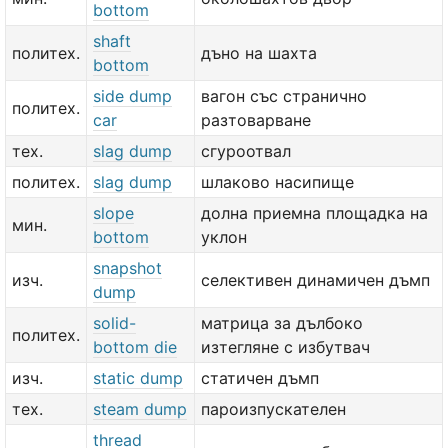
bottom
shaft
политех.
дъно на шахта
bottom
side dump
вагон със странично
политех.
car
разтоварване
тех.
slag dump
сгуроотвал
политех.
slag dump
шлаково насипище
slope
долна приемна площадка на
мин.
bottom
уклон
snapshot
изч.
селективен динамичен дъмп
dump
solid-
матрица за дълбоко
политех.
bottom die
изтегляне с избутвач
изч.
static dump
статичен дъмп
тех.
steam dump
пароизпускателен
thread