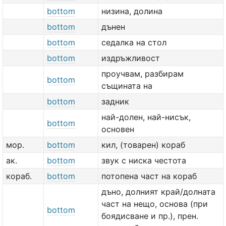
bottom
низина, долина
bottom
дънен
bottom
седалка на стол
bottom
издръжливост
проучвам, разбирам
bottom
същината на
bottom
задник
най-долен, най-нисък,
bottom
основен
мор.
bottom
кил, (товарен) кораб
ак.
bottom
звук с ниска честота
кораб.
bottom
потопена част на кораб
дъно, долният край/долната
част на нещо, основа (при
bottom
боядисване и пр.), прен.