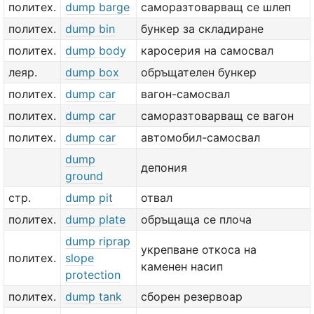
политех.
dump barge
саморазтоварващ се шлеп
политех.
dump bin
бункер за складиране
политех.
dump body
каросерия на самосвал
леяр.
dump box
обръщателен бункер
политех.
dump car
вагон-самосвал
политех.
dump car
саморазтоварващ се вагон
политех.
dump car
автомобил-самосвал
dump
депония
ground
стр.
dump pit
отвал
политех.
dump plate
обръщаща се плоча
dump riprap
укрепване откоса на
политех.
slope
каменен насип
protection
политех.
dump tank
сборен резервоар