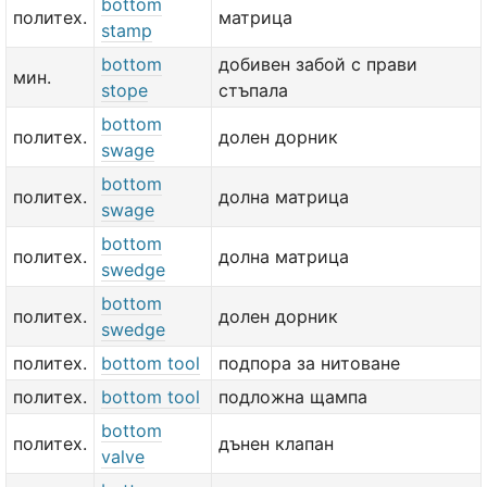
bottom
политех.
матрица
stamp
bottom
добивен забой с прави
мин.
stope
стъпала
bottom
политех.
долен дорник
swage
bottom
политех.
долна матрица
swage
bottom
политех.
долна матрица
swedge
bottom
политех.
долен дорник
swedge
политех.
bottom tool
подпора за нитоване
политех.
bottom tool
подложна щампа
bottom
политех.
дънен клапан
valve