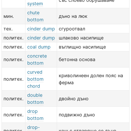
със слоево обрушаване
system
chute
мин.
дъно на люк
bottom
тех.
cinder dump
сгуроотвал
политех.
cinder dump
шлаково насипище
политех.
coal dump
въглищно насипище
concrete
политех.
бетонна основа
bottom
curved
криволинеен долен пояс на
политех.
bottom
ферма
chord
double
политех.
двойно дъно
bottom
drop
политех.
подвижно дъно
bottom
drop-
политех.
кош с отварящо се дъно