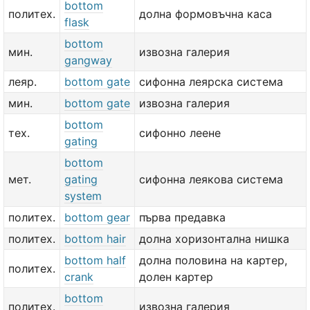
bottom
политех.
долна формовъчна каса
flask
bottom
мин.
извозна галерия
gangway
леяр.
bottom gate
сифонна леярска система
мин.
bottom gate
извозна галерия
bottom
тех.
сифонно леене
gating
bottom
мет.
gating
сифонна леякова система
system
политех.
bottom gear
първа предавка
политех.
bottom hair
долна хоризонтална нишка
bottom half
долна половина на картер,
политех.
crank
долен картер
bottom
политех.
извозна галерия