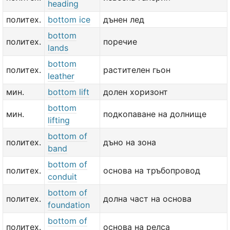
heading
политех.
bottom ice
дънен лед
bottom
политех.
поречие
lands
bottom
политех.
растителен гьон
leather
мин.
bottom lift
долен хоризонт
bottom
мин.
подкопаване на долнище
lifting
bottom of
политех.
дъно на зона
band
bottom of
политех.
основа на тръбопровод
conduit
bottom of
политех.
долна част на основа
foundation
bottom of
политех.
основа на релса