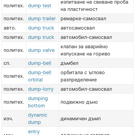
изпитване на свиване проба
политех.
dump test
на пластичност
политех.
dump trailer
ремарке-самосвал
авто.
dump truck
автосамосвал
политех.
dump truck
автомобил-самосвал
клапан за аварийно
политех.
dump valve
изпускане на гориво
сп.
dump-bell
дъмбел
dump-bell
орбитала с ъглово
политех.
orbital
разпределение
политех.
dump-lorry
автомобил-самосвал
dumping
политех.
подвижно дъно
bottom
dynamic
изч.
динамичен дъмп
dump
entry