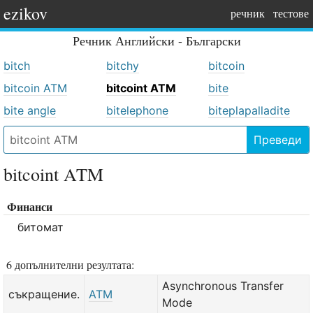
ezikov
речник
тестове
Речник
Английски - Български
bitch
bitchy
bitcoin
bitcoin ATM
bitcoint ATM
bite
bite angle
bitelephone
biteplapalladite
Преведи
bitcoint ATM
Финанси
битомат
6 допълнителни резултата:
Asynchronous Transfer
съкращение.
ATM
Mode