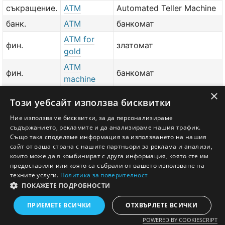
съкращение.
ATM
Automated Teller Machine
банк.
ATM
банкомат
ATM for
фин.
златомат
gold
ATM
фин.
банкомат
machine
×
фин.
bitcoin ATM
битомат
Този уебсайт използва бисквитки
добави значение или превод
тук
Ние използваме бисквитки, за да персонализираме
съдържанието, рекламите и да анализираме нашия трафик.
Също така споделяме информация за използването на нашия
сайт от ваша страна с нашите партньори за реклама и анализи,
които може да я комбинират с друга информация, която сте им
предоставили или която са събрали от вашето използване на
техните услуги.
Политика за поверителност
ПОКАЖЕТЕ ПОДРОБНОСТИ
Английско - Български речник © Ezikov.com
Условия
Контакти
Панел
ПРИЕМЕТЕ ВСИЧКИ
ОТХВЪРЛЕТЕ ВСИЧКИ
POWERED BY COOKIESCRIPT