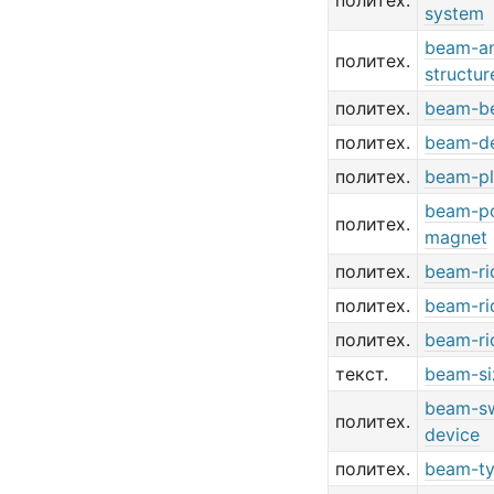
политех.
system
beam-an
политех.
structur
политех.
beam-b
политех.
beam-de
политех.
beam-pl
beam-po
политех.
magnet
политех.
beam-ri
политех.
beam-ri
политех.
beam-ri
текст.
beam-si
beam-sw
политех.
device
политех.
beam-ty