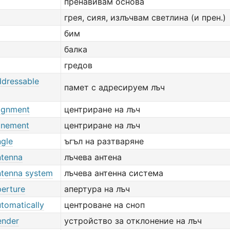
пренавивам основа
грея, сияя, излъчвам светлина (и прен.)
бим
балка
гредов
dressable
памет с адресируем лъч
ignment
центриране на лъч
inement
центриране на лъч
gle
ъгъл на разтваряне
tenna
лъчева антена
tenna system
лъчева антенна система
erture
апертура на лъч
tomatically
центроване на сноп
ender
устройство за отклонение на лъч