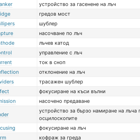
anker
устройство за гасенене на лъч
idge
гредов мост
lipers
шублер
pture
насочване по лъч
athode
лъчев катод
ntrol
управление с лъч
rrent
ток в сноп
flection
отклонение на лъч
viders
трасажен шублер
fect
фокусиране на къси вълни
ission
насочено предаване
устройство за бързо намиране на лъча 
nder
осцилоскопите
cusing
фокусиране на лъч
orm
кофраж за греда