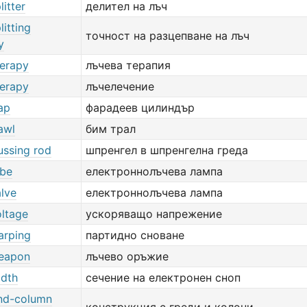
itter
делител на лъч
itting
точност на разцепване на лъч
y
erapy
лъчева терапия
erapy
лъчелечение
ap
фарадеев цилиндър
awl
бим трал
ussing rod
шпренгел в шпренгелна греда
be
електроннолъчева лампа
lve
електроннолъчева лампа
ltage
ускоряващо напрежение
rping
партидно сноване
eapon
лъчево оръжие
dth
сечение на електронен сноп
nd-column