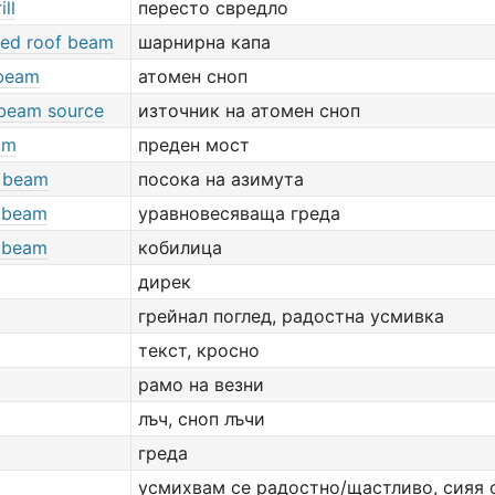
ll
пересто свредло
ated roof beam
шарнирна капа
beam
атомен сноп
beam source
източник на атомен сноп
am
преден мост
 beam
посока на азимута
 beam
уравновесяваща греда
 beam
кобилица
дирек
грейнал поглед, радостна усмивка
текст, кросно
рамо на везни
лъч, сноп лъчи
греда
усмихвам се радостно/щастливо, сияя 