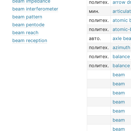
beam impedance
политех.
arrow dri
beam interferometer
мин.
articul
beam pattern
политех.
atomic 
beam pentode
политех.
atomic-
beam reach
авто.
axle be
beam reception
политех.
azimuth
политех.
balance
политех.
balance
beam
beam
beam
beam
beam
beam
beam