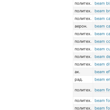
политех.
beam bl
политех.
beam br
политех.
beam cal
аерон.
beam ca
политех.
beam c
политех.
beam co
политех.
beam cu
политех.
beam de
политех.
beam di
ак.
beam ef
рад.
beam em
политех.
beam fi
политех.
beam fo
политех.
beam f