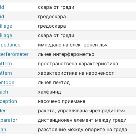
id
скара от греди
id
гредоскара
illage
гредоскара
illage
скара от греди
mpedance
импеданс на електронен лъч
terferometer
лъчев интерферометър
ttern
пространствена характеристика
ttern
характеристика на нароченост
entode
лъчев пентод
ach
халфвинд
ception
насочено приемане
der
ракета, управлявана чрез радиолъч
parator
дистанционен елемент между греди
pan
разстояние между опорите на греда