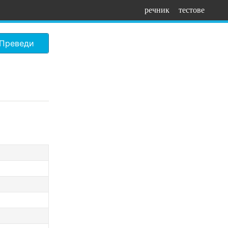
речник
тестове
Преведи