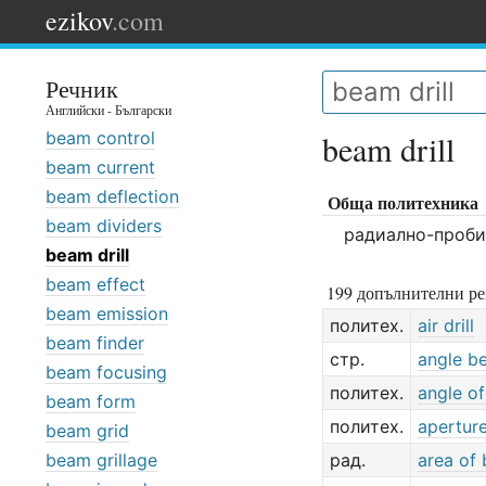
ezikov
.com
Речник
Английски - Български
beam control
beam drill
beam current
beam deflection
Обща политехника
beam dividers
радиално-проб
beam drill
beam effect
199 допълнителни ре
beam emission
политех.
air drill
beam finder
стр.
angle b
beam focusing
политех.
angle o
beam form
политех.
apertur
beam grid
beam grillage
рад.
area of