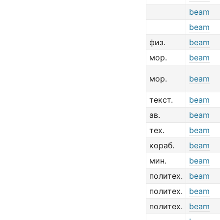
beam
beam
физ.
beam
мор.
beam
мор.
beam
текст.
beam
ав.
beam
тех.
beam
кораб.
beam
мин.
beam
политех.
beam
политех.
beam
политех.
beam