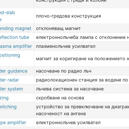
конструкция с греди и колони
d-slab
плочо-гредова конструкция
e
ending magnet
отклоняващ магнит
flection tube
електроннолъчеба лампа с отклонение н
asma amplifier
плазменолъчев усилвател
sitioning
магнит за коригиране на положението н
der guidance
насочване по радио лъч
der radar
радиолокационен станция за водене по
der system
лъчева система за насочване
zing
скробване на основа
itching
устройство за превключване на диагра
насоченост на антена
pe amplifier
електроннолъчев усилвател