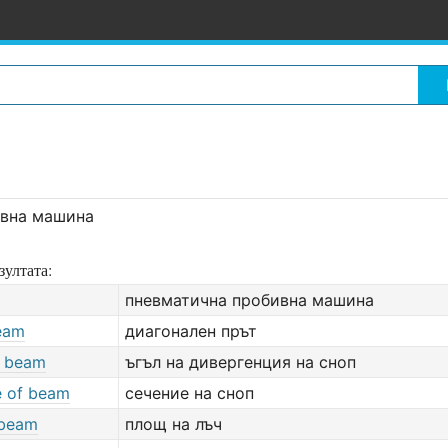
ивна машина
зултата:
пневматична пробивна машина
eam
диагонален прът
f beam
ъгъл на дивергенция на сноп
e of beam
сечение на сноп
 beam
площ на лъч