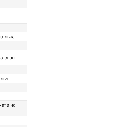
а лъча
а сноп
 лъч
мата на