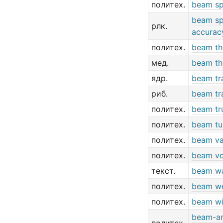
политех.
beam spl
beam spl
рлк.
accurac
политех.
beam th
мед.
beam th
ядр.
beam tr
риб.
beam tr
политех.
beam tr
политех.
beam tu
политех.
beam va
политех.
beam vo
текст.
beam wa
политех.
beam w
политех.
beam wi
beam-a