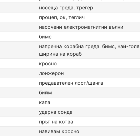
носеща греда, трегер
процеп, ок, теглич
насочени електромагнитни вълни
бимс
напречна корабна греда. бимс, най-гол
ширина на кораб
кросно
лонжерон
предавателен лост/щанга
бийм
капа
ударна сонда
прът на котва
навивам кросно