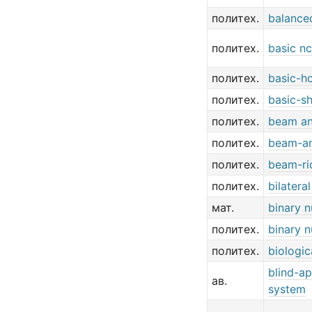
политех.
balance
политех.
basic n
политех.
basic-h
политех.
basic-s
политех.
beam an
политех.
beam-an
политех.
beam-ri
политех.
bilatera
мат.
binary 
политех.
binary 
политех.
biologic
blind-a
ав.
system