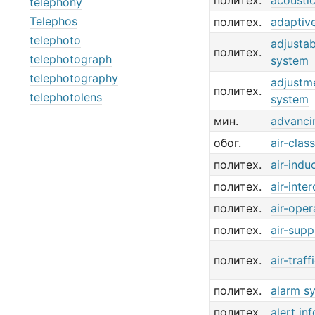
политех.
acousti
telephony
Telephos
политех.
adaptiv
telephoto
adjustab
политех.
telephotograph
system
telephotography
adjustm
политех.
telephotolens
system
мин.
advanci
обог.
air-clas
политех.
air-indu
политех.
air-inte
политех.
air-ope
политех.
air-sup
политех.
air-traf
политех.
alarm s
политех.
alert in