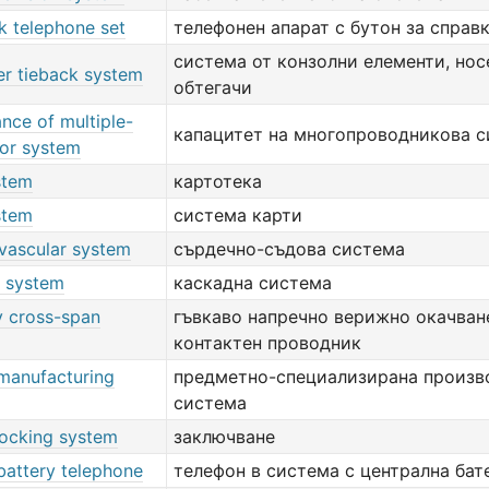
k telephone set
телефонен апарат с бутон за справ
система от конзолни елементи, нос
er tieback system
обтегачи
nce of multiple-
капацитет на многопроводникова 
or system
stem
картотека
stem
система карти
 vascular system
сърдечно-съдова система
 system
каскадна система
y cross-span
гъвкаво напречно верижно окачван
контактен проводник
 manufacturing
предметно-специализирана произв
система
locking system
заключване
battery telephone
телефон в система с централна бат