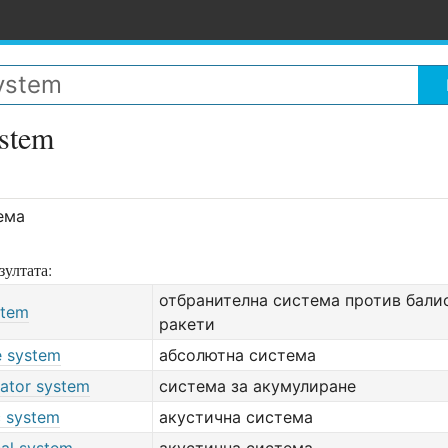
ystem
ема
зултата:
отбранителна система против бали
stem
ракети
e system
абсолютна система
ator system
система за акумулиране
c system
акустична система