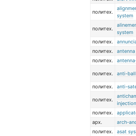
alignmen
политех.
system
alinemen
политех.
system
политех.
annunci
политех.
antenna
политех.
antenna
политех.
anti-bal
политех.
anti-sat
anticha
политех.
injectio
политех.
applica
арх.
arch-an
политех.
asat sy