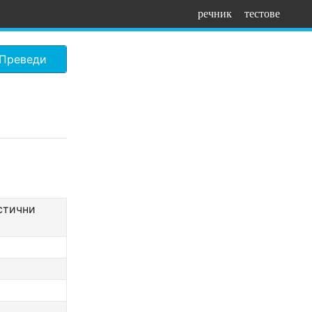
речник
тестове
Преведи
стични