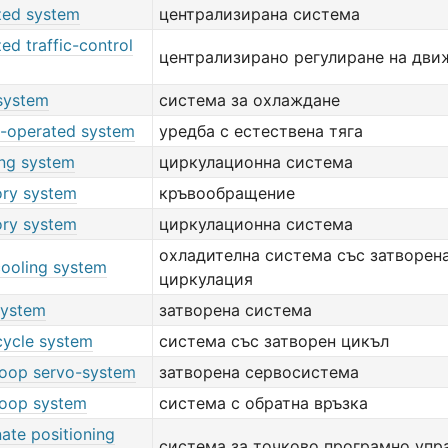
ized system
централизирана система
zed traffic-control
централизирано регулиране на дви
 system
система за охлаждане
-operated system
уредба с естествена тяга
ing system
циркулационна система
ory system
кръвообращение
ory system
циркулационна система
охладителна система със затворен
cooling system
циркулация
system
затворена система
cycle system
система със затворен цикъл
loop servo-system
затворена сервосистема
loop system
система с обратна връзка
ate positioning
система за точково програмно упр