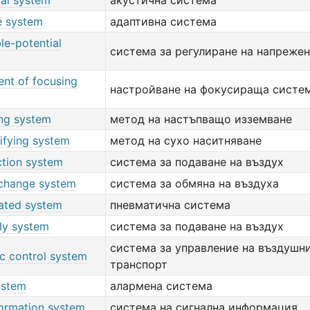
cal system
акустична система
e system
адаптивна система
le-potential
система за регулиране на напреже
ent of focusing
настройване на фокусираща систе
ng system
метод на настъпващо изземване
sifying system
метод на сухо наситняване
ction system
система за подаване на въздух
rchange system
система за обмяна на въздуха
rated system
пневматична система
ply system
система за подаване на въздух
система за управление на въздушн
fic control system
транспорт
ystem
алармена система
formation system
система на сигнална информация