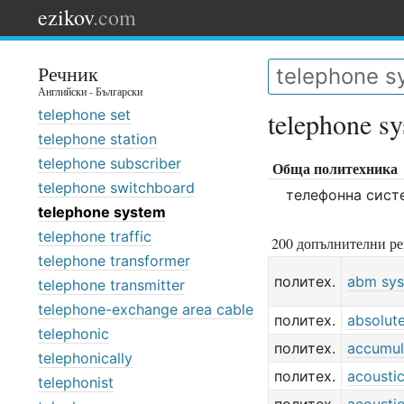
ezikov
.com
Речник
Английски - Български
telephone set
telephone s
telephone station
telephone subscriber
Обща политехника
telephone switchboard
телефонна сист
telephone system
telephone traffic
200 допълнителни ре
telephone transformer
политех.
abm sy
telephone transmitter
telephone-exchange area cable
политех.
absolut
telephonic
политех.
accumul
telephonically
политех.
acousti
telephonist