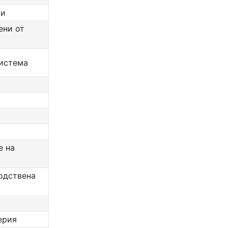
ки
ени от
система
е на
одствена
ерия