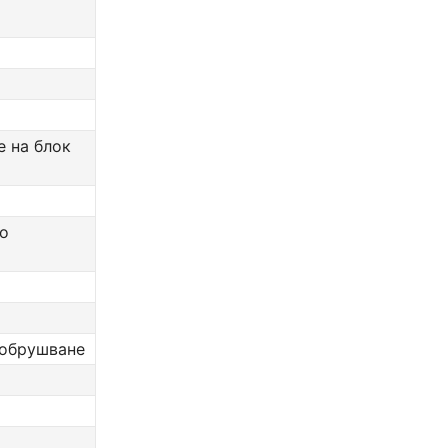
е на блок
во
 обрушване