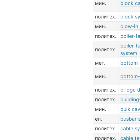
мин.
block c
политех.
block s
мин.
blow-in
политех.
boiler-
boiler-t
политех.
system
мет.
bottom 
мин.
bottom-
политех.
bridge 
политех.
buildin
мин.
bulk ca
ел.
busbar 
политех.
cable s
политех.
cable te