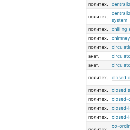
политех.
central
centrali
политех.
system
политех.
chilling
политех.
chimney
политех.
circulat
анат.
circulat
анат.
circulat
политех.
closed 
политех.
closed 
политех.
closed-
политех.
closed-
политех.
closed-
co-ordin
политех.