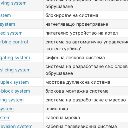
aving system
обрушаване
ystem
блокировъчна система
 system
нагнетяващо проветряване
feed system
питателно устройство на котел
urbine control
система за автоматично управлени
'котел-турбина'
gating system
сифонна леякова система
система на разработване със слое
slicing system
обрушаване
duplex system
мостова дуплексна система
g-block system
блокова монтажна система
ving system
система на разработване с масово
system
ошиновка
ystem
кабелна мрежа
levision system
кабелна телевизионна система