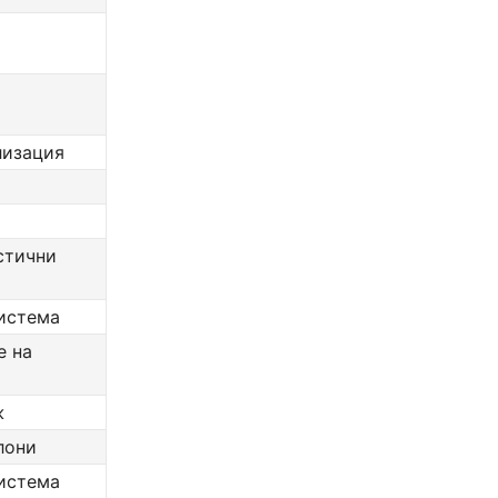
лизация
стични
истема
е на
ж
лони
истема