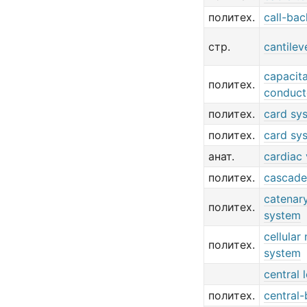
политех.
call-bac
стр.
cantilev
capacita
политех.
conduct
политех.
card sy
политех.
card sy
анат.
cardiac
политех.
cascade
catenar
политех.
system
cellular
политех.
system
central 
политех.
central-