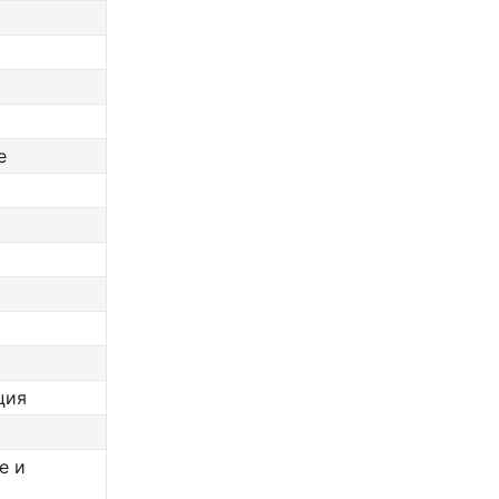
е
ция
е и