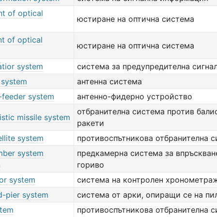
t of optical
юстиране на оптична система
t of optical
юстиране на оптична система
atior system
система за предупредителна сигна
 system
антенна система
-feeder system
антенно-фидерно устройство
отбранителна система против бали
listic missile system
ракети
ellite system
противоспътникова отбранителна с
mber system
предкамерна система за впръскван
n
гориво
tor system
система на контролен хронометра
d-pier system
система от арки, опиращи се на пи
stem
противоспътникова отбранителна с