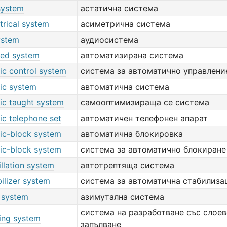
system
астатична система
rical system
асиметрична система
ystem
аудиосистема
ed system
автоматизирана система
ic control system
система за автоматично управлени
ic system
автоматична система
ic taught system
самооптимизираща се система
ic telephone set
автоматичен телефонен апарат
ic-block system
автоматична блокировка
ic-block system
система за автоматично блокиране
llation system
автотрептяща система
ilizer system
система за автоматична стабилиза
 system
азимутална система
система на разработване със слоев
ling system
запълване