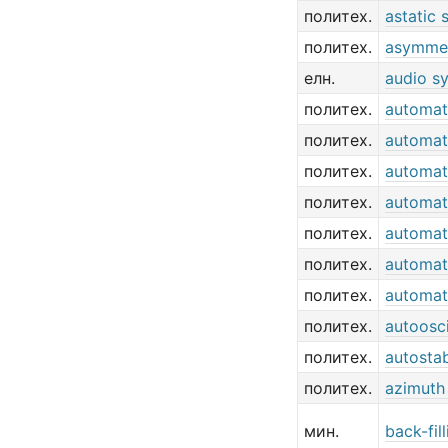
политех.
astatic 
политех.
asymmet
елн.
audio s
политех.
automat
политех.
automat
политех.
automat
политех.
automat
политех.
automat
политех.
automat
политех.
automat
политех.
autoosci
политех.
autostab
политех.
azimuth
мин.
back-fil