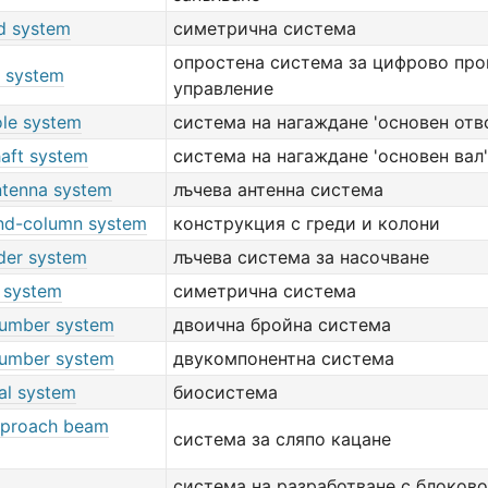
d system
симетрична система
опростена система за цифрово пр
c system
управление
ole system
система на нагаждане 'основен отв
haft system
система на нагаждане 'основен вал'
tenna system
лъчева антенна система
d-column system
конструкция с греди и колони
der system
лъчева система за насочване
l system
симетрична система
number system
двоична бройна система
number system
двукомпонентна система
al system
биосистема
pproach beam
система за сляпо кацане
система на разработване с блоково