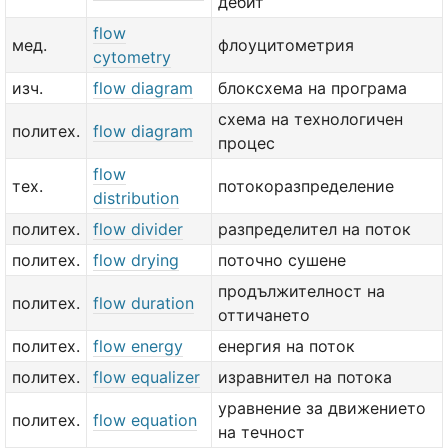
дебит
flow
мед.
флоуцитометрия
cytometry
изч.
flow diagram
блоксхема на програма
схема на технологичен
политех.
flow diagram
процес
flow
тех.
потокоразпределение
distribution
политех.
flow divider
разпределител на поток
политех.
flow drying
поточно сушене
продължителност на
политех.
flow duration
оттичането
политех.
flow energy
енергия на поток
политех.
flow equalizer
изравнител на потока
уравнение за движението
политех.
flow equation
на течност