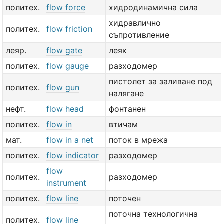
политех.
flow force
хидродинамична сила
хидравлично
политех.
flow friction
съпротивление
леяр.
flow gate
леяк
политех.
flow gauge
разходомер
пистолет за заливане под
политех.
flow gun
налягане
нефт.
flow head
фонтанен
политех.
flow in
втичам
мат.
flow in a net
поток в мрежа
политех.
flow indicator
разходомер
flow
политех.
разходомер
instrument
политех.
flow line
поточен
поточна технологична
политех.
flow line