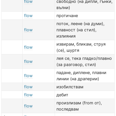
flow
свободно (на дипли, гънки,
вълни)
flow
протичане
поток, леене (на думи),
flow
плавност (на стил),
излияния
извирам, бликам, струя
flow
(се), шуртя
лея се, тека гладко/плавно
flow
(за разговор, стил)
падане, диплене, плавни
flow
линии (на драперии)
flow
изобилствам
flow
дебит
произлизам (from от),
flow
последвам