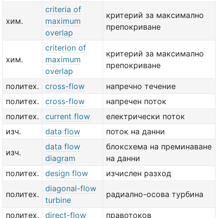
criteria of
критерий за максимално
хим.
maximum
препокриване
overlap
criterion of
критерий за максимално
хим.
maximum
препокриване
overlap
политех.
cross-flow
напречно течение
политех.
cross-flow
напречен поток
политех.
current flow
електрически поток
изч.
data flow
поток на данни
data flow
блоксхема на преминаване
изч.
diagram
на данни
политех.
design flow
изчислен разход
diagonal-flow
политех.
радиално-осова турбина
turbine
политех.
direct-flow
правотоков