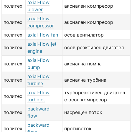
axial-flow
политех.
аксиален компресор
blower
axial-flow
политех.
аксиален компресор
compressor
политех.
axial-flow fan
осов вентилатор
axial-flow jet
политех.
осов реактивен двигател
engine
axial-flow
политех.
аксиална помпа
pump
axial-flow
политех.
аксиална турбина
turbine
axial-flow
турбореактивен двигател
политех.
turbojet
с осов компресор
backward
политех.
насрещен поток
flow
backward
политех.
противоток