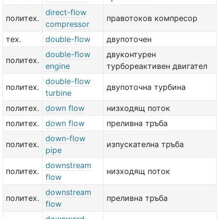
direct-flow
политех.
правотоков компресор
compressor
тех.
double-flow
двупоточен
double-flow
двуконтурен
политех.
engine
турбореактивен двигател
double-flow
политех.
двупоточна турбина
turbine
политех.
down flow
низходящ поток
политех.
down flow
преливна тръба
down-flow
политех.
изпускателна тръба
pipe
downstream
политех.
низходящ поток
flow
downstream
политех.
преливна тръба
flow