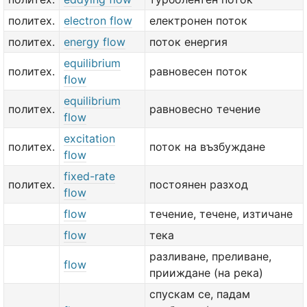
политех.
electron flow
електронен поток
политех.
energy flow
поток енергия
equilibrium
политех.
равновесен поток
flow
equilibrium
политех.
равновесно течение
flow
excitation
политех.
поток на възбуждане
flow
fixed-rate
политех.
постоянен разход
flow
flow
течение, течене, изтичане
flow
тека
разливане, преливане,
flow
прииждане (на река)
спускам се, падам