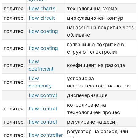
политех.
flow charts
технологична схема
политех.
flow circuit
циркулационен контур
нанасяне на покритие чрез
политех.
flow coating
обливане
галванично покритие в
политех.
flow coating
струя от електролит
flow
политех.
коефициент на разхода
coefficient
flow
условие за
политех.
continuity
непрекъснатост на поток
flow control
диспечеризация
котролиране на
политех.
flow control
технологичен процес
политех.
flow control
регулиране на дебит
регулатор на разход или
политех.
flow controller