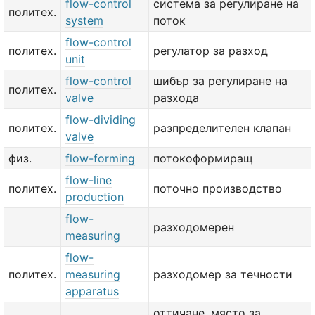
flow-control
система за регулиране на
политех.
system
поток
flow-control
политех.
регулатор за разход
unit
flow-control
шибър за регулиране на
политех.
valve
разхода
flow-dividing
политех.
разпределителен клапан
valve
физ.
flow-forming
потокоформиращ
flow-line
политех.
поточно производство
production
flow-
разходомерен
measuring
flow-
политех.
measuring
разходомер за течности
apparatus
оттичане, място за