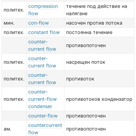
compression
течение под действие на
политех.
flow
налягане
мин.
con-flow
насочен против потока
политех.
constant flow
постоянна течение
counter-
противопоточен
current flow
counter-
политех.
насрещен поток
current flow
counter-
политех.
противоток
current flow
counter-
политех.
current-flow
противотоков кондензатор
condenser
counter-flow
противопоточен
countercurrent
ам.
противопоточен
flow