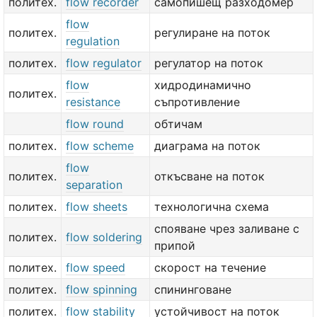
политех.
flow recorder
самопишещ разходомер
flow
политех.
регулиране на поток
regulation
политех.
flow regulator
регулатор на поток
flow
хидродинамично
политех.
resistance
съпротивление
flow round
обтичам
политех.
flow scheme
диаграма на поток
flow
политех.
откъсване на поток
separation
политех.
flow sheets
технологична схема
спояване чрез заливане с
политех.
flow soldering
припой
политех.
flow speed
скорост на течение
политех.
flow spinning
спининговане
политех.
flow stability
устойчивост на поток