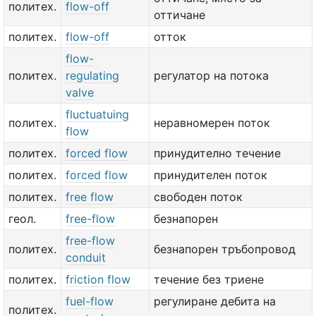
политех.
flow-off
оттичане
политех.
flow-off
отток
flow-
политех.
regulating
регулатор на потока
valve
fluctuatuing
политех.
неравномерен поток
flow
политех.
forced flow
принудително течение
политех.
forced flow
принудителен поток
политех.
free flow
свободен поток
геол.
free-flow
безнапорен
free-flow
политех.
безнапорен тръбопровод
conduit
политех.
friction flow
течение без триене
fuel-flow
регулиране дебита на
политех.