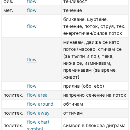
физ.
flow
течливост
мет.
flow
течение
бликване, шуртене,
flow
течение, поток, струя, тех.
енергетичен/силов поток
минавам, движа се като
поток/масово, стичам се
(за тълпи и пр.), тека,
flow
нижа се, изминавам,
преминавам (за време,
живот)
flow
прилив (обр. ebb)
политех.
flow area
напречно сечение на поток
flow around
обтичам
политех.
flow away
оттичам
flow chart
политех.
символ в блокова диграма
symbol