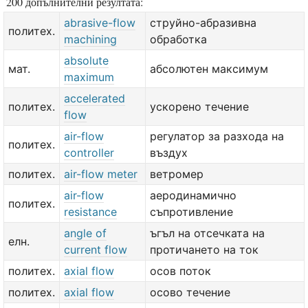
200 допълнителни резултата:
abrasive-flow
струйно-абразивна
политех.
machining
обработка
absolute
мат.
абсолютен максимум
maximum
accelerated
политех.
ускорено течение
flow
air-flow
регулатор за разхода на
политех.
controller
въздух
политех.
air-flow meter
ветромер
air-flow
аеродинамично
политех.
resistance
съпротивление
angle of
ъгъл на отсечката на
елн.
current flow
протичането на ток
политех.
axial flow
осов поток
политех.
axial flow
осово течение