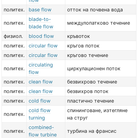
flow
политех.
base flow
отток на почвена вода
blade-to-
политех.
междулопатково течение
blade flow
физиол.
blood flow
кръвоток
политех.
circular flow
кръгов поток
политех.
circular flow
кръгово течение
circulating
политех.
циркулационен поток
flow
политех.
clean flow
безвихрово течение
политех.
clean flow
безвихров поток
политех.
cold flow
пластично течение
cold flow
спининговане, изтегляне
политех.
turning
на струг
combined-
политех.
турбина на франсис
flow turbine