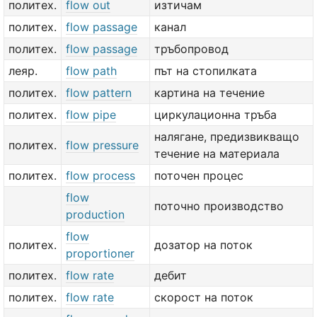
политех.
flow out
изтичам
политех.
flow passage
канал
политех.
flow passage
тръбопровод
леяр.
flow path
път на стопилката
политех.
flow pattern
картина на течение
политех.
flow pipe
циркулационна тръба
налягане, предизвикващо
политех.
flow pressure
течение на материала
политех.
flow process
поточен процес
flow
поточно производство
production
flow
политех.
дозатор на поток
proportioner
политех.
flow rate
дебит
политех.
flow rate
скорост на поток