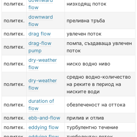
downward
политех.
низходящ поток
flow
downward
политех.
преливна тръба
flow
политех.
drag flow
увлечен поток
drag-flow
помпа, създаваща увлечен
политех.
pump
поток
dry-weather
политех.
ниско водно ниво
flow
средно водно-количество
dry-weather
политех.
на реките в период на
flow
ниските води
duration of
политех.
обезпеченост на оттока
flow
политех.
ebb-and-flow
прилив и отлив
политех.
eddying flow
турбулентно течение
политех.
eddying flow
турболентен поток