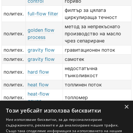
control
гориво
филтър за цялата
политех.
full-flow filter
циркулираща течност
метод за непрекъснато
golden flow
политех.
производство на масло
process
чрез сепариране
политех.
gravity flow
гравитационен поток
политех.
gravity flow
самотек
недостатъчна
политех.
hard flow
тънколивкост
политех.
heat flow
топлинен поток
heat-flow
политех.
топломер
gauge
×
Този уебсайт използва бисквитки
heat-flow
политех.
топломер
meter
Ние използваме бисквитки, за да персонализираме
съдържанието, рекламите и да анализираме нашия трафик.
политех.
high flow
високи води
Също така споделяме информация за използването на нашия