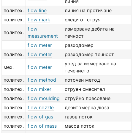
линия
политех.
flow line
линия на протичане
политех.
flow mark
следи от струя
flow
измерване дебита на
политех.
measurement
течност
flow meter
разходомер
политех.
flow meter
разходомер течност
уред за измерване на
мех.
flow meter
течението
политех.
flow method
поточен метод
политех.
flow mixer
струен смесител
политех.
flow moulding
струйно пресоване
политех.
flow nozzle
дебитомерна дюза
политех.
flow of gas
газов поток
политех.
flow of mass
масов поток