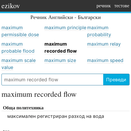
ezikov
речник
тестове
Речник
Английски - Български
maximum
maximum principle
maximum
permissible dose
probability
maximum
maximum
maximum relay
probable flood
recorded flow
maximum scale
maximum size
maximum speed
value
Преведи
maximum recorded flow
Обща политехника
максимален регистриран разход на вода