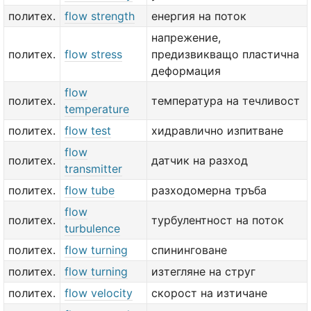
политех.
flow strength
енергия на поток
напрежение,
политех.
flow stress
предизвикващо пластична
деформация
flow
политех.
температура на течливост
temperature
политех.
flow test
хидравлично изпитване
flow
политех.
датчик на разход
transmitter
политех.
flow tube
разходомерна тръба
flow
политех.
турбулентност на поток
turbulence
политех.
flow turning
спининговане
политех.
flow turning
изтегляне на струг
политех.
flow velocity
скорост на изтичане