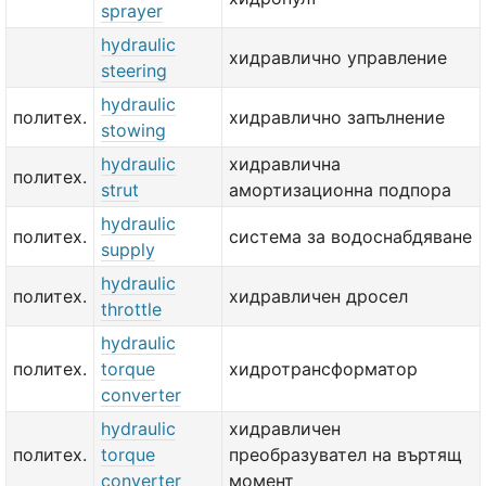
sprayer
hydraulic
хидравлично управление
steering
hydraulic
политех.
хидравлично запълнение
stowing
hydraulic
хидравлична
политех.
strut
амортизационна подпора
hydraulic
политех.
система за водоснабдяване
supply
hydraulic
политех.
хидравличен дросел
throttle
hydraulic
политех.
torque
хидротрансформатор
converter
hydraulic
хидравличен
политех.
torque
преобразувател на въртящ
converter
момент