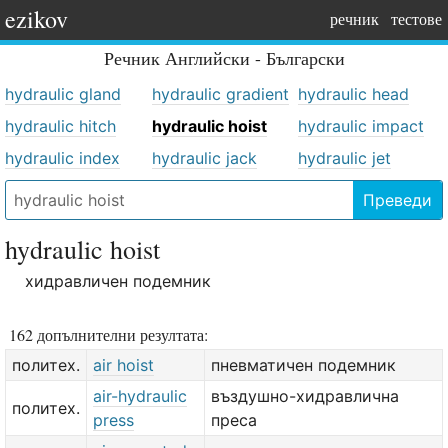
ezikov
речник
тестове
Речник
Английски - Български
hydraulic gland
hydraulic gradient
hydraulic head
hydraulic hitch
hydraulic hoist
hydraulic impact
hydraulic index
hydraulic jack
hydraulic jet
Преведи
hydraulic hoist
хидравличен подемник
162 допълнителни резултата:
политех.
air hoist
пневматичен подемник
air-hydraulic
въздушно-хидравлична
политех.
press
преса