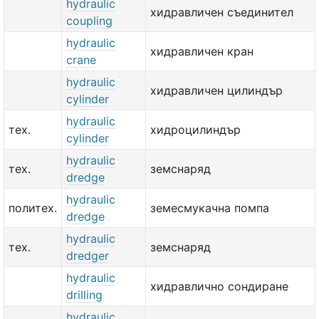
hydraulic
хидравличен съединител
coupling
hydraulic
хидравличен кран
crane
hydraulic
хидравличен цилиндър
cylinder
hydraulic
тех.
хидроцилиндър
cylinder
hydraulic
тех.
земснаряд
dredge
hydraulic
политех.
земесмукачна помпа
dredge
hydraulic
тех.
земснаряд
dredger
hydraulic
хидравлично сондиране
drilling
hydraulic