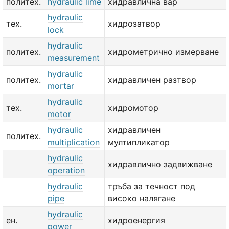
политех.
hydraulic lime
хидравлична вар
hydraulic
тех.
хидрозатвор
lock
hydraulic
политех.
хидрометрично измерване
measurement
hydraulic
политех.
хидравличен разтвор
mortar
hydraulic
тех.
хидромотор
motor
hydraulic
хидравличен
политех.
multiplication
мултипликатор
hydraulic
хидравлично задвижване
operation
hydraulic
тръба за течност под
pipe
високо налягане
hydraulic
ен.
хидроенергия
power