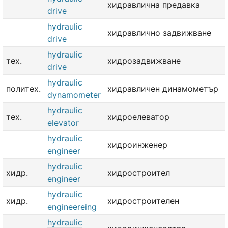
хидравлична предавка
drive
hydraulic
хидравлично задвижване
drive
hydraulic
тех.
хидрозадвижване
drive
hydraulic
политех.
хидравличен динамометър
dynamometer
hydraulic
тех.
хидроелеватор
elevator
hydraulic
хидроинженер
engineer
hydraulic
хидр.
хидростроител
engineer
hydraulic
хидр.
хидростроителен
engineereing
hydraulic