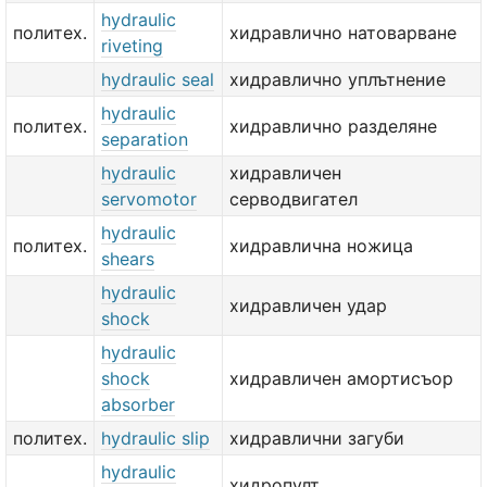
hydraulic
политех.
хидравлично натоварване
riveting
hydraulic seal
хидравлично уплътнение
hydraulic
политех.
хидравлично разделяне
separation
hydraulic
хидравличен
servomotor
серводвигател
hydraulic
политех.
хидравлична ножица
shears
hydraulic
хидравличен удар
shock
hydraulic
shock
хидравличен амортисъор
absorber
политех.
hydraulic slip
хидравлични загуби
hydraulic
хидропулт