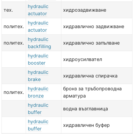
hydraulic
тех.
хидрозадвижване
actuator
hydraulic
политех.
хидравлично задвижване
actuator
hydraulic
политех.
хидравлично запълване
backfilling
hydraulic
хидроусилвател
booster
hydraulic
хидравлична спирачка
brake
hydraulic
бронз за тръбопроводна
политех.
bronze
арматура
hydraulic
водна възглавница
buffer
hydraulic
хидравличен буфер
buffer