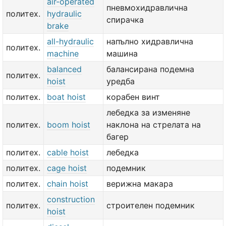
air-operated
пневмохидравлична
политех.
hydraulic
спирачка
brake
all-hydraulic
напълно хидравлична
политех.
machine
машина
balanced
балансирана подемна
политех.
hoist
уредба
политех.
boat hoist
корабен винт
лебедка за изменяне
политех.
boom hoist
наклона на стрелата на
багер
политех.
cable hoist
лебедка
политех.
cage hoist
подемник
политех.
chain hoist
верижна макара
construction
политех.
строителен подемник
hoist