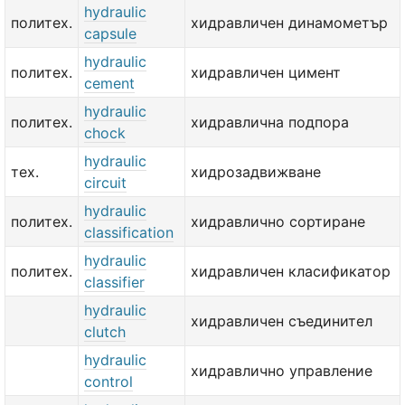
hydraulic
политех.
хидравличен динамометър
capsule
hydraulic
политех.
хидравличен цимент
cement
hydraulic
политех.
хидравлична подпора
chock
hydraulic
тех.
хидрозадвижване
circuit
hydraulic
политех.
хидравлично сортиране
classification
hydraulic
политех.
хидравличен класификатор
classifier
hydraulic
хидравличен съединител
clutch
hydraulic
хидравлично управление
control