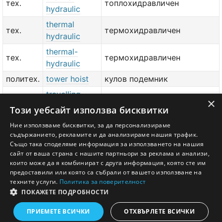
тех.
топлохидравличен
hydraulic
thermal
тех.
термохидравличен
hydraulic
thermal-
тех.
термохидравличен
hydraulic
политех.
tower hoist
кулов подемник
travelling
политех.
подвижна лебедка
×
hoist
Този уебсайт използва бисквитки
политех.
trolley hoist
телфер
Ние използваме бисквитки, за да персонализираме
съдържанието, рекламите и да анализираме нашия трафик.
политех.
tugger hoist
лека лебедка
Също така споделяме информация за използването на нашия
сайт от ваша страна с нашите партньори за реклама и анализи,
добави значение или превод
тук
които може да я комбинират с друга информация, която сте им
предоставили или която са събрали от вашето използване на
техните услуги.
Политика за поверителност
ПОКАЖЕТЕ ПОДРОБНОСТИ
Английско - Български речник © Ezikov.com
Условия
Контакти
Панел
ПРИЕМЕТЕ ВСИЧКИ
ОТХВЪРЛЕТЕ ВСИЧКИ