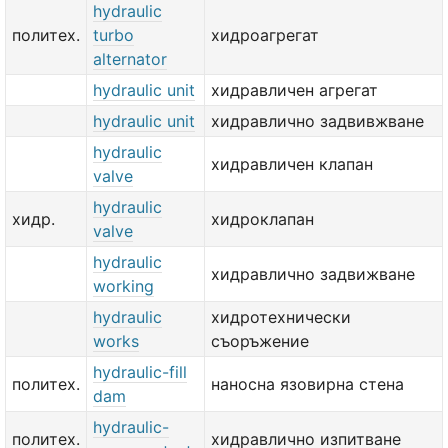
hydraulic
политех.
turbo
хидроагрегат
alternator
hydraulic unit
хидравличен агрегат
hydraulic unit
хидравлично задвивжване
hydraulic
хидравличен клапан
valve
hydraulic
хидр.
хидроклапан
valve
hydraulic
хидравлично задвижване
working
hydraulic
хидротехнически
works
съоръжение
hydraulic-fill
политех.
наносна язовирна стена
dam
hydraulic-
политех.
хидравлично изпитване