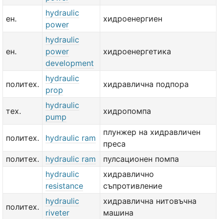
hydraulic
ен.
хидроенергиен
power
hydraulic
ен.
power
хидроенергетика
development
hydraulic
политех.
хидравлична подпора
prop
hydraulic
тех.
хидропомпа
pump
плунжер на хидравличен
политех.
hydraulic ram
преса
политех.
hydraulic ram
пулсационен помпа
hydraulic
хидравлично
resistance
съпротивление
hydraulic
хидравлична нитовъчна
политех.
riveter
машина