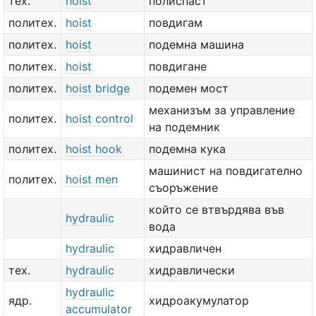
тех.
hoist
полиспаст
политех.
hoist
повдигам
политех.
hoist
подемна машина
политех.
hoist
повдигане
политех.
hoist bridge
подемен мост
механизъм за управление
политех.
hoist control
на подемник
политех.
hoist hook
подемна кука
машинист на повдигателно
политех.
hoist men
съоръжение
който се втвърдява във
hydraulic
вода
hydraulic
хидравличен
тех.
hydraulic
хидравлически
hydraulic
ядр.
хидроакумулатор
accumulator