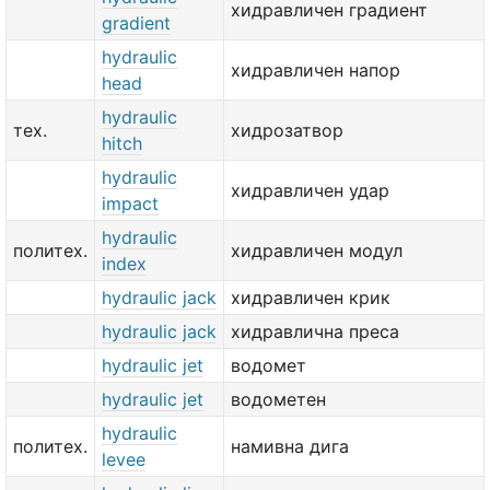
хидравличен градиент
gradient
hydraulic
хидравличен напор
head
hydraulic
тех.
хидрозатвор
hitch
hydraulic
хидравличен удар
impact
hydraulic
политех.
хидравличен модул
index
hydraulic jack
хидравличен крик
hydraulic jack
хидравлична преса
hydraulic jet
водомет
hydraulic jet
водометен
hydraulic
политех.
намивна дига
levee