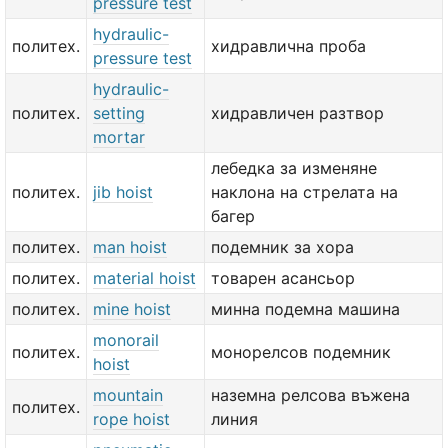
pressure test
hydraulic-
политех.
хидравлична проба
pressure test
hydraulic-
политех.
setting
хидравличен разтвор
mortar
лебедка за изменяне
политех.
jib hoist
наклона на стрелата на
багер
политех.
man hoist
подемник за хора
политех.
material hoist
товарен асансьор
политех.
mine hoist
минна подемна машина
monorail
политех.
монорелсов подемник
hoist
mountain
наземна релсова въжена
политех.
rope hoist
линия