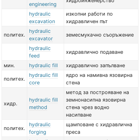
хидроинженерство
engineering
hydraulic
изкопни работи по
excavation
хидравличен път
hydraulic
политех.
земесмукачно съоръжение
excavator
hydraulic
хидравлично подаване
feed
мин.
hydraulic fill
хидравлично запълване
hydraulic fill
ядро на намивна язовирна
политех.
core
стена
метод за построяване на
hydraulic fill
земнонасипна язовирна
хидр.
method
стена чрез водно
насипване
hydraulic
щамповане с хидравлична
политех.
forging
преса