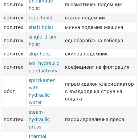
pneumatic
политех.
пневматичен подемник
hoist
политех.
rope hoist
въжен подемник
политех.
shaft hoist
минна подемна машина
single-drum
политех.
еднобарабанна лебедка
hoist
политех.
skip hoist
скипов подемник
soil hydraulic
политех.
коефициент на филтрация
conductivity
spitzkasten
пирамидален класификатор
with
обог.
с въздходяща струя на
hydraulic
водата
water
steam-
политех.
hydraulic
парохидравлична преса
press
thermal