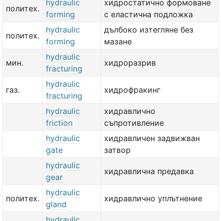
hydraulic
хидростатично формоване
политех.
forming
с еластична подложка
hydraulic
дълбоко изтегляне без
политех.
forming
мазане
hydraulic
мин.
хидроразрив
fracturing
hydraulic
газ.
хидрофракинг
fracturing
hydraulic
хидравлично
friction
съпротивление
hydraulic
хидравличен задвижван
gate
затвор
hydraulic
хидравлична предавка
gear
hydraulic
политех.
хидравлично уплътнение
gland
hydraulic