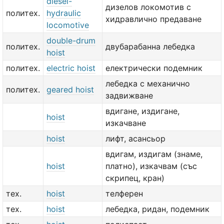
diesel-
дизелов локомотив с
политех.
hydraulic
хидравлично предаване
locomotive
double-drum
политех.
двубарабанна лебедка
hoist
политех.
electric hoist
електрически подемник
лебедка с механично
политех.
geared hoist
задвижване
вдигане, издигане,
hoist
изкачване
hoist
лифт, асансьор
вдигам, издигам (знаме,
hoist
платно), изкачвам (със
скрипец, кран)
тех.
hoist
телферен
тех.
hoist
лебедка, ридан, подемник