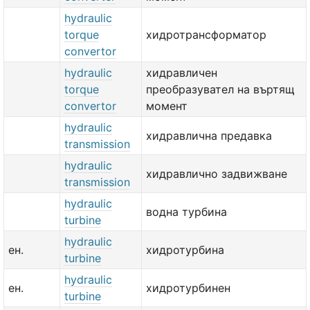
hydraulic
torque
хидротрансформатор
convertor
hydraulic
хидравличен
torque
преобразувател на въртящ
convertor
момент
hydraulic
хидравлична предавка
transmission
hydraulic
хидравлично задвижване
transmission
hydraulic
водна турбина
turbine
hydraulic
ен.
хидротурбина
turbine
hydraulic
ен.
хидротурбинен
turbine