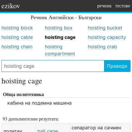
ezikov
речник
тестове
Речник
Английски - Български
hoisting block
hoisting box
hoisting bucket
hoisting cable
hoisting cage
hoisting capacity
hoisting chain
hoisting
hoisting crab
compartment
Преведи
hoisting cage
Обща политехника
кабина на подемна машина
93 допълнителни резултата:
сепаратор на сачмен
политех.
ball cage