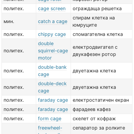
политех.
cage screen
ограждаща решетка
спирам клетка на
мин.
catch a cage
юмруците
политех.
chippy cage
спомагателна клетка
double
електродвигател с
политех.
squirrel-cage
двукафезен ротор
motor
double-bank
политех.
двуетажна клетка
cage
double-deck
политех.
двуетажна клетка
cage
политех.
faraday cage
електростатичен екран
политех.
faraday cage
фарадеев кафез
политех.
form cage
скелет от кофраж
freewheel-
сепаратор за ролките