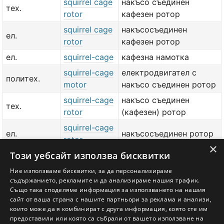
squirrel cage
накъсо съединен
тех.
rotor
кафезен ротор
squirrel cage
накъсосъединен
ел.
rotor
кафезен ротор
ел.
squirrel-cage
кафезна намотка
squirrel-cage
електродвигател с
политех.
motor
накъсо съединен ротор
squirrel-cage
накъсо съединен
тех.
rotor
(кафезен) ротор
squirrel-cage
ел.
накъсосъединен ротор
rotor
×
Този уебсайт използва бисквитки
terrarium
зоол.
терариум
cage
Ние използваме бисквитки, за да персонализираме
съдържанието, рекламите и да анализираме нашия трафик.
политех.
valve cage
клапанна кутия
Също така споделяме информация за използването на нашия
сайт от ваша страна с нашите партньори за реклама и анализи,
добави значение или превод
тук
които може да я комбинират с друга информация, която сте им
предоставили или която са събрали от вашето използване на