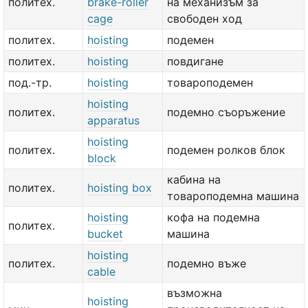
политех.
brake-roller
на механизъм за
cage
свободен ход
политех.
hoisting
подемен
политех.
hoisting
повдигане
под.-тр.
hoisting
товароподемен
hoisting
политех.
подемно съоръжение
apparatus
hoisting
политех.
подемен ролков блок
block
кабина на
политех.
hoisting box
товароподемна машина
hoisting
кофа на подемна
политех.
bucket
машина
hoisting
политех.
подемно въже
cable
възможна
hoisting