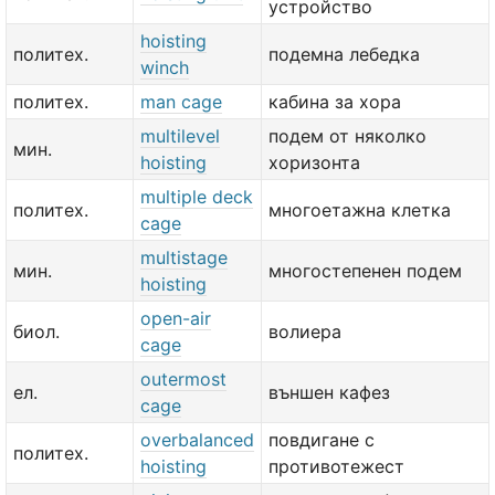
устройство
hoisting
политех.
подемна лебедка
winch
политех.
man cage
кабина за хора
multilevel
подем от няколко
мин.
hoisting
хоризонта
multiple deck
политех.
многоетажна клетка
cage
multistage
мин.
многостепенен подем
hoisting
open-air
биол.
волиера
cage
outermost
ел.
външен кафез
cage
overbalanced
повдигане с
политех.
hoisting
противотежест