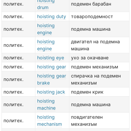
hoisting
политех.
подемен барабан
drum
политех.
hoisting duty
товароподемност
hoisting
политех.
подемна машина
engine
hoisting
двигател на подемна
политех.
engine
машина
политех.
hoisting eye
ухо за окачване
политех.
hoisting gear
подемен механизъм
hoisting gear
спирачка на подемен
политех.
brake
механизъм
политех.
hoisting jack
подемен крик
hoisting
политех.
подемна машина
machine
hoisting
повдигателен
политех.
mechanism
механизъм