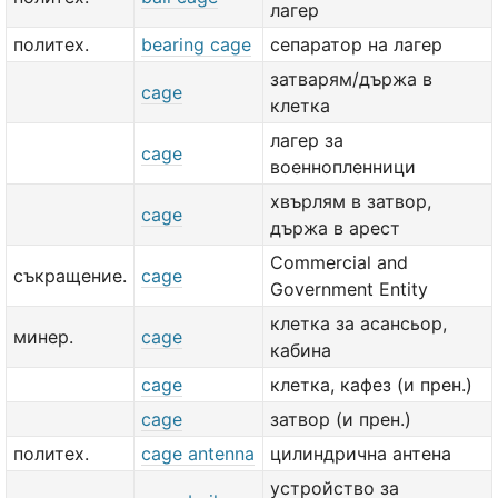
лагер
политех.
bearing cage
сепаратор на лагер
затварям/държа в
cage
клетка
лагер за
cage
военнопленници
хвърлям в затвор,
cage
държа в арест
Commercial and
съкращение.
cage
Government Entity
клетка за асансьор,
минер.
cage
кабина
cage
клетка, кафез (и прен.)
cage
затвор (и прен.)
политех.
cage antenna
цилиндрична антена
устройство за