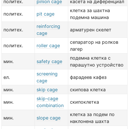
политех.
pinion cage
касета на диференциал
клетка за шахтна
политех.
pit cage
подемна машина
reinforcing
политех.
арматурен скелет
cage
сепаратор на ролков
политех.
roller cage
лагер
подемна клетка с
мин.
safety cage
парашутно устройство
screening
ел.
фарадеев кафез
cage
мин.
skip cage
скипова клетка
skip-cage
мин.
скипоклетка
combination
клетка за подем по
мин.
slope cage
наклонена шахта