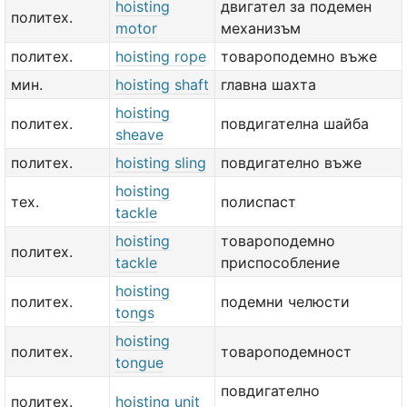
hoisting
двигател за подемен
политех.
motor
механизъм
политех.
hoisting rope
товароподемно въже
мин.
hoisting shaft
главна шахта
hoisting
политех.
повдигателна шайба
sheave
политех.
hoisting sling
повдигателно въже
hoisting
тех.
полиспаст
tackle
hoisting
товароподемно
политех.
tackle
приспособление
hoisting
политех.
подемни челюсти
tongs
hoisting
политех.
товароподемност
tongue
повдигателно
политех.
hoisting unit