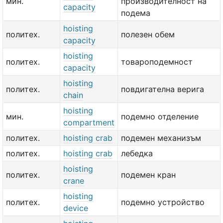
мин.
производителност на
capacity
подема
hoisting
политех.
полезен обем
capacity
hoisting
политех.
товароподемност
capacity
hoisting
политех.
повдигателна верига
chain
hoisting
мин.
подемно отделение
compartment
политех.
hoisting crab
подемен механизъм
политех.
hoisting crab
лебедка
hoisting
политех.
подемен кран
crane
hoisting
политех.
подемно устройство
device