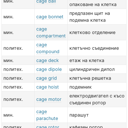
мин.
cage bail
опаковане на клетка
предпазен щит на
мин.
cage bonnet
подемна клетка
cage
мин.
клетково отделение
compartment
cage
политех.
клетъчно съединение
compound
мин.
cage deck
етаж на клетка
политех.
cage dipole
цилиндричен дипол
политех.
cage grid
клетъчна решетка
политех.
cage hoist
подемник
електродвигател с късо
политех.
cage motor
съединен ротор
cage
мин.
парашут
parachute
политех.
cage rotor
кафезен ротор