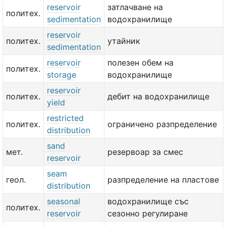
reservoir
затлачване на
политех.
sedimentation
водохранилище
reservoir
политех.
утайник
sedimentation
reservoir
полезен обем на
политех.
storage
водохранилище
reservoir
политех.
дебит на водохранилище
yield
restricted
политех.
ограничено разпределение
distribution
sand
мет.
резервоар за смес
reservoir
seam
геол.
разпределение на пластове
distribution
seasonal
водохранилище със
политех.
reservoir
сезонно регулиране