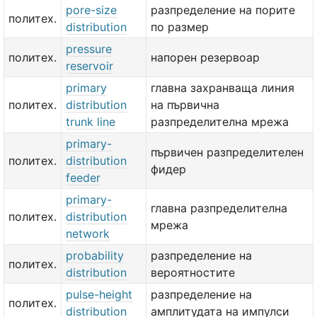
pore-size
разпределение на порите
политех.
distribution
по размер
pressure
политех.
напорен резервоар
reservoir
primary
главна захранваща линия
политех.
distribution
на първична
trunk line
разпределителна мрежа
primary-
първичен разпределителен
политех.
distribution
фидер
feeder
primary-
главна разпределителна
политех.
distribution
мрежа
network
probability
разпределение на
политех.
distribution
вероятностите
pulse-height
разпределение на
политех.
distribution
амплитудата на импулси