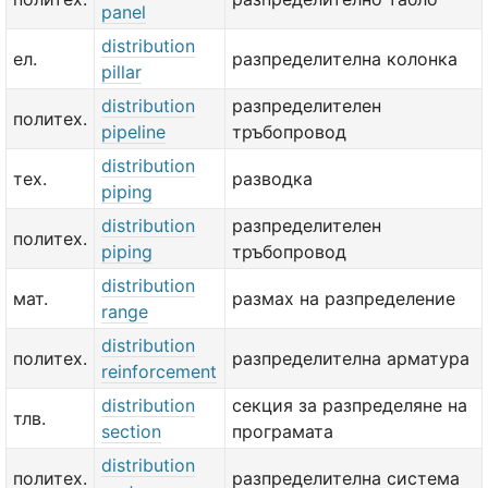
panel
distribution
ел.
разпределителна колонка
pillar
distribution
разпределителен
политех.
pipeline
тръбопровод
distribution
тех.
разводка
piping
distribution
разпределителен
политех.
piping
тръбопровод
distribution
мат.
размах на разпределение
range
distribution
политех.
разпределителна арматура
reinforcement
distribution
секция за разпределяне на
тлв.
section
програмата
distribution
политех.
разпределителна система