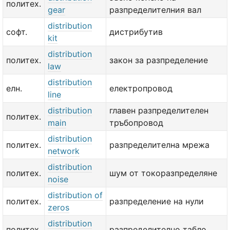
политех.
gear
разпределителния вал
distribution
софт.
дистрибутив
kit
distribution
политех.
закон за разпределение
law
distribution
елн.
електропровод
line
distribution
главен разпределителен
политех.
main
тръбопровод
distribution
политех.
разпределителна мрежа
network
distribution
политех.
шум от токоразпределяне
noise
distribution of
политех.
разпределение на нули
zeros
distribution
политех.
разпределително табло