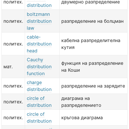
политех.
двумерно разпределение
distribution
boltzmann
политех.
distribution
разпределение на болцман
law
cable-
кабелна разпределителна
политех.
distribution
кутия
head
Cauchy
функция на разпределение
мат.
distribution
на Коши
function
charge
политех.
разпределение на зарядите
distribution
circle of
диаграма на
политех.
distribution
разпределението
circle of
политех.
кръгова диаграма
distribution