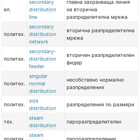
secondary
главна захранваща линия
ел.
distribution
на вторична
line
разпределителна мрежа
secondary
вторична разпределителна
политех.
distribution
мрежа
network
secondary-
вторичен разпределителен
политех.
distribution
фидер
feeder
singular
несобствено нормално
политех.
normal
разпределение
distribution
size
политех.
разпределение по размери
distribution
steam
тех.
пароразпределителен
distribution
steam
политех.
пароразпределение