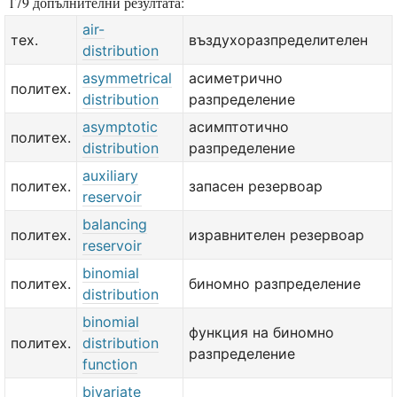
179 допълнителни резултата:
air-
тех.
въздухоразпределителен
distribution
asymmetrical
асиметрично
политех.
distribution
разпределение
asymptotic
асимптотично
политех.
distribution
разпределение
auxiliary
политех.
запасен резервоар
reservoir
balancing
политех.
изравнителен резервоар
reservoir
binomial
политех.
биномно разпределение
distribution
binomial
функция на биномно
политех.
distribution
разпределение
function
bivariate