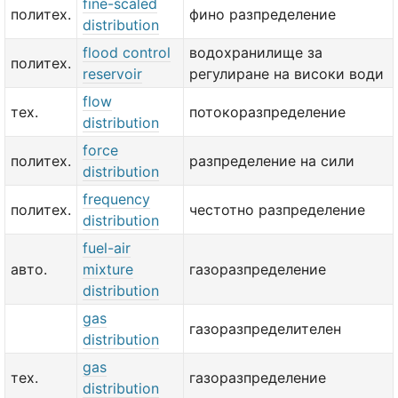
fine-scaled
политех.
фино разпределение
distribution
flood control
водохранилище за
политех.
reservoir
регулиране на високи води
flow
тех.
потокоразпределение
distribution
force
политех.
разпределение на сили
distribution
frequency
политех.
честотно разпределение
distribution
fuel-air
авто.
mixture
газоразпределение
distribution
gas
газоразпределителен
distribution
gas
тех.
газоразпределение
distribution