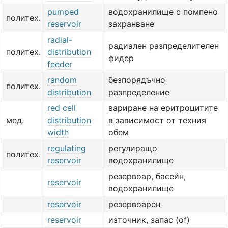
pumped
водохранилище с помпено
политех.
reservoir
захранване
radial-
радиален разпределителен
политех.
distribution
фидер
feeder
random
безпорядъчно
политех.
distribution
разпределение
red cell
вариране на еритроцитите
мед.
distribution
в зависимост от техния
width
обем
regulating
регулиращо
политех.
reservoir
водохранилище
резервоар, басейн,
reservoir
водохранилище
reservoir
резервоарен
reservoir
източник, запас (of)