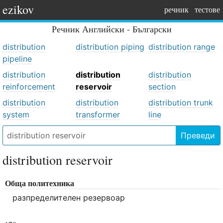
ezikov
речник
тестове
Речник
Английски - Български
distribution
distribution piping
distribution range
pipeline
distribution
distribution
distribution
reinforcement
reservoir
section
distribution
distribution
distribution trunk
system
transformer
line
Преведи
distribution reservoir
Обща политехника
разпределителен резервоар