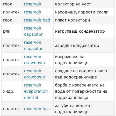
геол.
reservoir
колектор на нефт
политех.
reservoir
находище, порести скали
геол.
reservoir bed
пласт колектори
reservoir
рлк.
натрупващ кондензатор
capacitor
reservoir
политех.
заряден кондензатор
capacitor
reservoir
изпразване на
политех.
drawdown
водохранилище
reservoir
спадане на водното ниво
политех.
drawdown
във водохранилище
reservoir
борба с изпарението на
хидр.
evaporation
вода от повърхността на
control
водохранилища
загуби на вода-от
политех.
reservoir loss
водохранилище