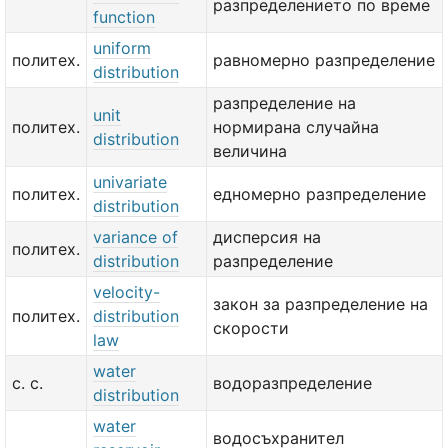
разпределението по време
function
uniform
политех.
равномерно разпределение
distribution
разпределение на
unit
политех.
нормирана случайна
distribution
величина
univariate
политех.
едномерно разпределение
distribution
variance of
дисперсия на
политех.
distribution
разпределение
velocity-
закон за разпределение на
политех.
distribution
скорости
law
water
с. с.
водоразпределение
distribution
water
водосъхранител