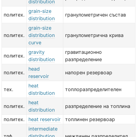
distribution
grain-size
политех.
гранулометричен състав
distribution
grain-size
политех.
distribution
гранулометрична крива
curve
gravity
гравитационно
политех.
distribution
разпределение
head
политех.
напорен резервоар
reservoir
heat
тех.
топлоразпределителен
distribution
heat
политех.
разпределение на топлина
distribution
политех.
heat reservoir
топлинен резервоар
intermediate
тлф.
distribution
междинен разпределител