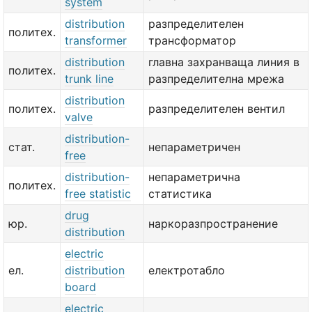
system
distribution
разпределителен
политех.
transformer
трансформатор
distribution
главна захранваща линия в
политех.
trunk line
разпределителна мрежа
distribution
политех.
разпределителен вентил
valve
distribution-
стат.
непараметричен
free
distribution-
непараметрична
политех.
free statistic
статистика
drug
юр.
наркоразпространение
distribution
electric
ел.
distribution
електротабло
board
electric