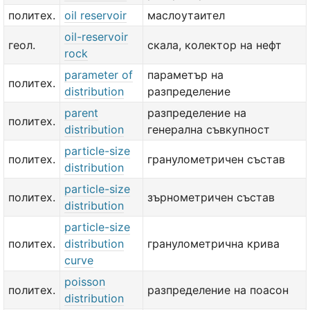
политех.
oil reservoir
маслоутаител
oil-reservoir
геол.
скала, колектор на нефт
rock
parameter of
параметър на
политех.
distribution
разпределение
parent
разпределение на
политех.
distribution
генерална съвкупност
particle-size
политех.
гранулометричен състав
distribution
particle-size
политех.
зърнометричен състав
distribution
particle-size
политех.
distribution
гранулометрична крива
curve
poisson
политех.
разпределение на поасон
distribution