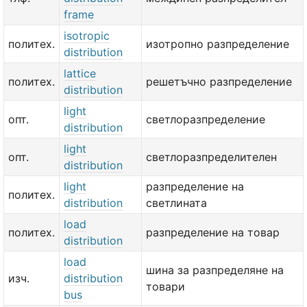
frame
isotropic
политех.
изотропно разпределение
distribution
lattice
политех.
решетъчно разпределение
distribution
light
опт.
светлоразпределение
distribution
light
опт.
светлоразпределителен
distribution
light
разпределение на
политех.
distribution
светлината
load
политех.
разпределение на товар
distribution
load
шина за разпределяне на
изч.
distribution
товари
bus