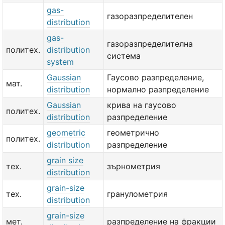
gas-
газоразпределителен
distribution
gas-
газоразпределителна
политех.
distribution
система
system
Gaussian
Гаусово разпределение,
мат.
distribution
нормално разпределение
Gaussian
крива на гаусово
политех.
distribution
разпределение
geometric
геометрично
политех.
distribution
разпределение
grain size
тех.
зърнометрия
distribution
grain-size
тех.
гранулометрия
distribution
grain-size
мет.
разпределение на фракции