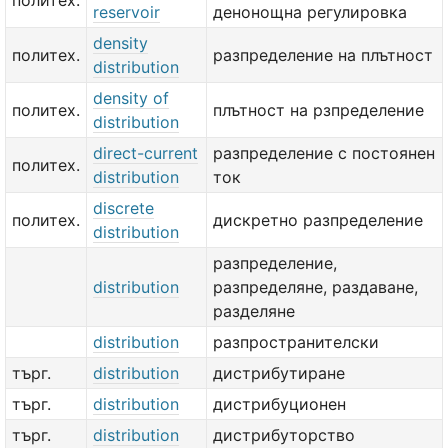
политех.
reservoir
денонощна регулировка
density
политех.
разпределение на плътност
distribution
density of
политех.
плътност на рзпределение
distribution
direct-current
разпределение с постоянен
политех.
distribution
ток
discrete
политех.
дискретно разпределение
distribution
разпределение,
distribution
разпределяне, раздаване,
разделяне
distribution
разпространителски
търг.
distribution
дистрибутиране
търг.
distribution
дистрибуционен
търг.
distribution
дистрибуторство