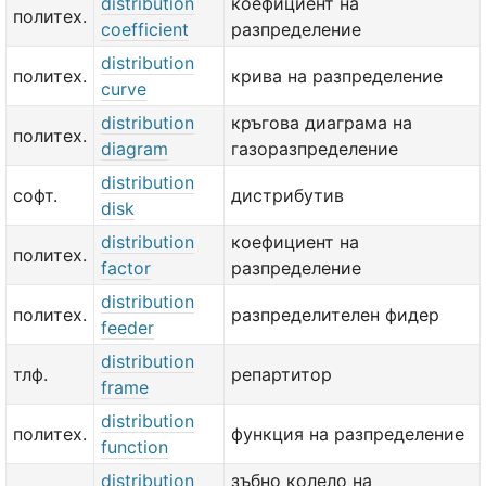
distribution
коефициент на
политех.
coefficient
разпределение
distribution
политех.
крива на разпределение
curve
distribution
кръгова диаграма на
политех.
diagram
газоразпределение
distribution
софт.
дистрибутив
disk
distribution
коефициент на
политех.
factor
разпределение
distribution
политех.
разпределителен фидер
feeder
distribution
тлф.
репартитор
frame
distribution
политех.
функция на разпределение
function
distribution
зъбно колело на