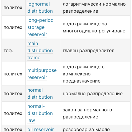
lognormal
логаритмически нормално
политех.
distribution
разпределение
long-period
водохранилище за
политех.
storage
многогодишно регулиране
reservoir
main
тлф.
distribution
главен разпределител
frame
водохранилище с
multipurpose
политех.
комплексно
reservoir
предназначение
normal
политех.
нормално разпределение
distribution
normal-
закон за нормалното
политех.
distribution
разпределение
law
политех.
oil reservoir
резервоар за масло