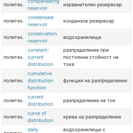
compensating
политех.
изравнителен резервоар
reservoir
condensate
политех.
кондензов резервоар
reservoir
conservation
политех.
водохранилище
reservoir
constant-
разпределение при
политех.
current
постоянна стойност на
distribution
тока
cumulative
политех.
distribution
функция на разпределение
function
current
политех.
разпределение на ток
distribution
curve of
политех.
крива на разпределение
distribution
daily
водохранилище с