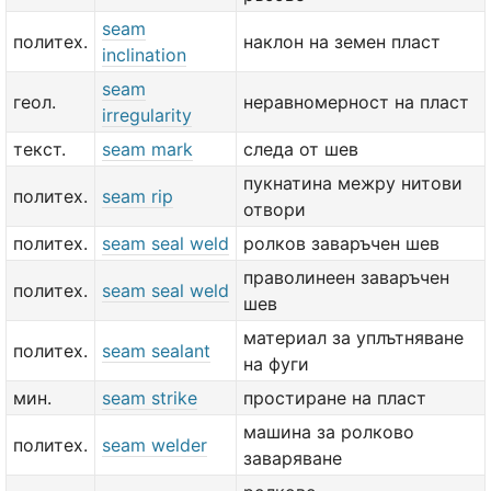
seam
политех.
наклон на земен пласт
inclination
seam
геол.
неравномерност на пласт
irregularity
текст.
seam mark
следа от шев
пукнатина межру нитови
политех.
seam rip
отвори
политех.
seam seal weld
ролков заваръчен шев
праволинеен заваръчен
политех.
seam seal weld
шев
материал за уплътняване
политех.
seam sealant
на фуги
мин.
seam strike
простиране на пласт
машина за ролково
политех.
seam welder
заваряване