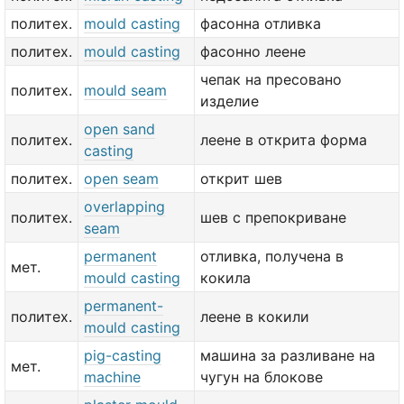
политех.
mould casting
фасонна отливка
политех.
mould casting
фасонно леене
чепак на пресовано
политех.
mould seam
изделие
open sand
политех.
леене в открита форма
casting
политех.
open seam
открит шев
overlapping
политех.
шев с препокриване
seam
permanent
отливка, получена в
мет.
mould casting
кокила
permanent-
политех.
леене в кокили
mould casting
pig-casting
машина за разливане на
мет.
machine
чугун на блокове