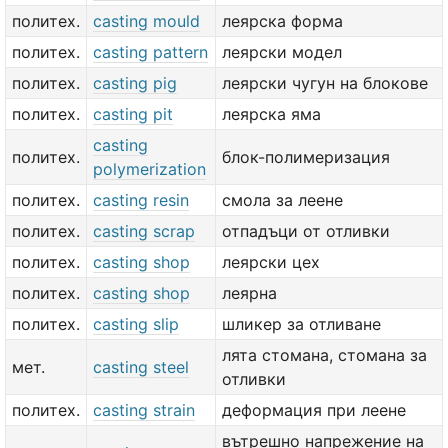
политех.
casting mould
леярска форма
политех.
casting pattern
леярски модел
политех.
casting pig
леярски чугун на блокове
политех.
casting pit
леярска яма
casting
политех.
блок-полимеризация
polymerization
политех.
casting resin
смола за леене
политех.
casting scrap
отпадъци от отливки
политех.
casting shop
леярски цех
политех.
casting shop
леярна
политех.
casting slip
шликер за отливане
лята стомана, стомана за
мет.
casting steel
отливки
политех.
casting strain
деформация при леене
вътрешно напрежение на