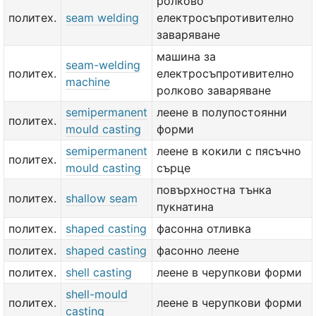
ролково
политех.
seam welding
електросъпротивително
заваряване
машина за
seam-welding
политех.
електросъпротивително
machine
ролково заваряване
semipermanent
леене в полупостоянни
политех.
mould casting
форми
semipermanent
леене в кокили с пясъчно
политех.
mould casting
сърце
повърхностна тънка
политех.
shallow seam
пукнатина
политех.
shaped casting
фасонна отливка
политех.
shaped casting
фасонно леене
политех.
shell casting
леене в черупкови форми
shell-mould
политех.
леене в черупкови форми
casting