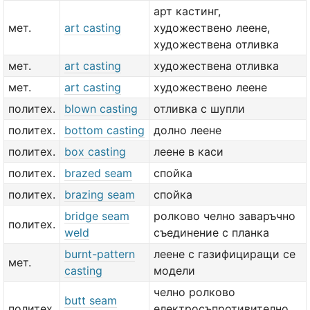
арт кастинг,
мет.
art casting
художествено леене,
художествена отливка
мет.
art casting
художествена отливка
мет.
art casting
художествено леене
политех.
blown casting
отливка с шупли
политех.
bottom casting
долно леене
политех.
box casting
леене в каси
политех.
brazed seam
спойка
политех.
brazing seam
спойка
bridge seam
ролково челно заваръчно
политех.
weld
съединение с планка
burnt-pattern
леене с газифициращи се
мет.
casting
модели
челно ролково
butt seam
политех.
електросъпротивително