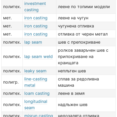
investment
политех.
леене по топими модели
casting
мет.
iron casting
леене на чугун
мет.
iron casting
чугунена отливка
мет.
iron casting
отливка от черен метал
политех.
lap seam
шев с препокриване
ролков заваръчен шев с
политех.
lap seam weld
припокриване на
краищата
политех.
leaky seam
неплътен шев
line-casting
сплав за редоливна
полигр.
metal
машина
политех.
loam casting
леене в земя
longitudinal
политех.
надлъжен шев
seam
политех.
misrun casting
недозалята отливка