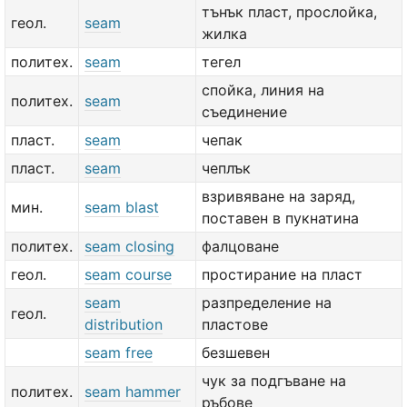
тънък пласт, прослойка,
геол.
seam
жилка
политех.
seam
тегел
спойка, линия на
политех.
seam
съединение
пласт.
seam
чепак
пласт.
seam
чеплък
взривяване на заряд,
мин.
seam blast
поставен в пукнатина
политех.
seam closing
фалцоване
геол.
seam course
простирание на пласт
seam
разпределение на
геол.
distribution
пластове
seam free
безшевен
чук за подгъване на
политех.
seam hammer
ръбове