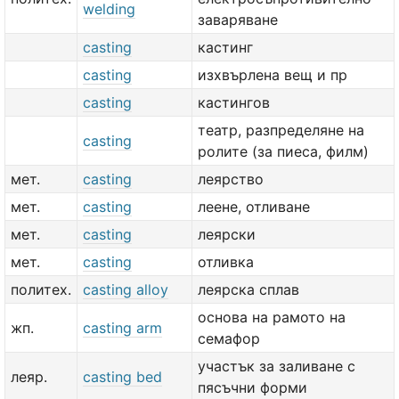
welding
заваряване
casting
кастинг
casting
изхвърлена вещ и пр
casting
кастингов
театр, разпределяне на
casting
ролите (за пиеса, филм)
мет.
casting
леярство
мет.
casting
леене, отливане
мет.
casting
леярски
мет.
casting
отливка
политех.
casting alloy
леярска сплав
основа на рамото на
жп.
casting arm
семафор
участък за заливане с
леяр.
casting bed
пясъчни форми