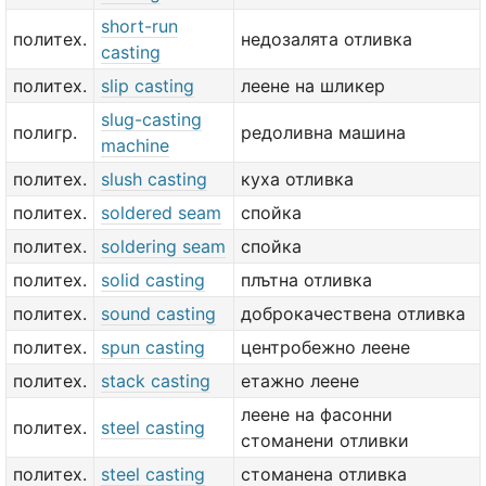
short-run
политех.
недозалята отливка
casting
политех.
slip casting
леене на шликер
slug-casting
полигр.
редоливна машина
machine
политех.
slush casting
куха отливка
политех.
soldered seam
спойка
политех.
soldering seam
спойка
политех.
solid casting
плътна отливка
политех.
sound casting
доброкачествена отливка
политех.
spun casting
центробежно леене
политех.
stack casting
етажно леене
леене на фасонни
политех.
steel casting
стоманени отливки
политех.
steel casting
стоманена отливка