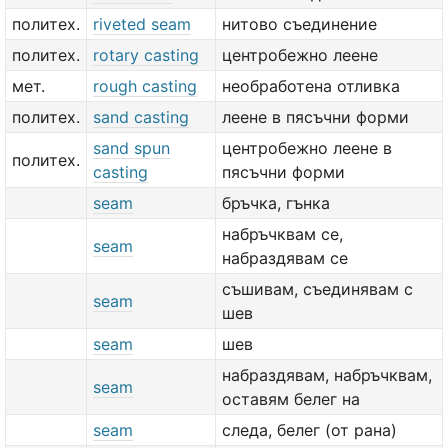
политех.
riveted seam
нитово съединение
политех.
rotary casting
центробежно леене
мет.
rough casting
необработена отливка
политех.
sand casting
леене в пясъчни форми
sand spun
центробежно леене в
политех.
casting
пясъчни форми
seam
бръчка, гънка
набръчквам се,
seam
набраздявам се
съшивам, съединявам с
seam
шев
seam
шев
набраздявам, набръчквам,
seam
оставям белег на
seam
следа, белег (от рана)