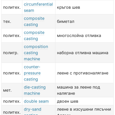
circumferential
политех.
кръгов шев
seam
composite
тех.
биметал
casting
composite
политех.
многослойна отливка
casting
composition
полигр.
casting
наборна отливна машина
machine
counter-
политех.
pressure
леене с противоналягане
casting
die-casting
машина за леене под
мет.
machine
налягане
политех.
double seam
двоен шев
dry-sand
леене в изсушени пясъчни
политех.