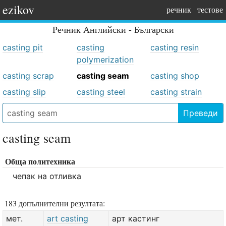
ezikov
речник
тестове
Речник
Английски - Български
casting pit
casting
casting resin
polymerization
casting scrap
casting seam
casting shop
casting slip
casting steel
casting strain
Преведи
casting seam
Обща политехника
чепак на отливка
183 допълнителни резултата:
мет.
art casting
арт кастинг