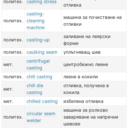
политех.
casting stress
отливка
casting-
машина за почистване на
политех.
cleaning
отливки
machine
заливане на леярски
политех.
casting-up
форми
политех.
caulking seam
уплътняващ шев
centrifugal
мет.
центробежно леене
casting
политех.
chill casting
леене в кокили
chill die
отливка, получена в
мет.
casting
кокила
мет.
chilled casting
избелена отливка
машина за ролково
circular seam
политех.
заваряване на напречни
welder
шевове