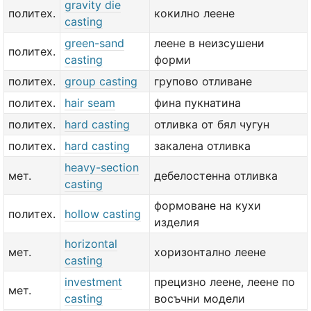
gravity die
политех.
кокилно леене
casting
green-sand
леене в неизсушени
политех.
casting
форми
политех.
group casting
групово отливане
политех.
hair seam
фина пукнатина
политех.
hard casting
отливка от бял чугун
политех.
hard casting
закалена отливка
heavy-section
мет.
дебелостенна отливка
casting
формоване на кухи
политех.
hollow casting
изделия
horizontal
мет.
хоризонтално леене
casting
investment
прецизно леене, леене по
мет.
casting
восъчни модели