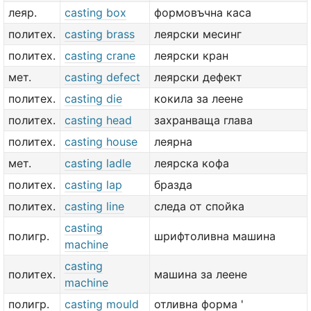
леяр.
casting box
формовъчна каса
политех.
casting brass
леярски месинг
политех.
casting crane
леярски кран
мет.
casting defect
леярски дефект
политех.
casting die
кокила за леене
политех.
casting head
захранваща глава
политех.
casting house
леярна
мет.
casting ladle
леярска кофа
политех.
casting lap
бразда
политех.
casting line
следа от спойка
casting
полигр.
шрифтоливна машина
machine
casting
политех.
машина за леене
machine
полигр.
casting mould
отливна форма '