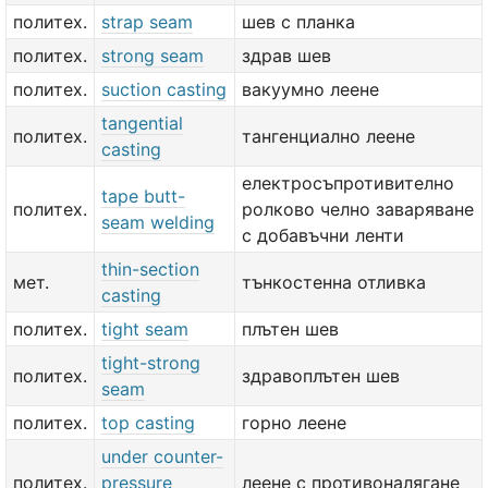
политех.
strap seam
шев с планка
политех.
strong seam
здрав шев
политех.
suction casting
вакуумно леене
tangential
политех.
тангенциално леене
casting
електросъпротивително
tape butt-
политех.
ролково челно заваряване
seam welding
с добавъчни ленти
thin-section
мет.
тънкостенна отливка
casting
политех.
tight seam
плътен шев
tight-strong
политех.
здравоплътен шев
seam
политех.
top casting
горно леене
under counter-
политех.
pressure
леене с противоналягане