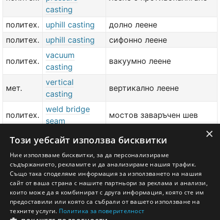
casting
политех.
uphill casting
долно леене
политех.
uphill casting
сифонно леене
vacuum
политех.
вакуумно леене
casting
vertical
мет.
вертикално леене
casting
weld bridge
политех.
мостов заваръчен шев
seam
×
политех.
weld seam
заваръчен шев
Този уебсайт използва бисквитки
политех.
welded seam
заваръчен шев
Ние използваме бисквитки, за да персонализираме
съдържанието, рекламите и да анализираме нашия трафик.
политех.
welding seam
заваръчен шев
Също така споделяме информация за използването на нашия
сайт от ваша страна с нашите партньори за реклама и анализи,
добави значение или превод
тук
които може да я комбинират с друга информация, която сте им
предоставили или която са събрали от вашето използване на
техните услуги.
Политика за поверителност