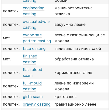
casting
форми
engineering
машиностроителна
политех.
casting
отливка
evacuated-die
политех.
вакуумно леене
casting
evaporate
леене с газифициращи се
мет.
pattern casting
модели
политех.
face casting
заливане на лицев слой
finished
мет.
обработена отливка
casting
flat folded
политех.
хоризонтален фалц
seam
full-mould
леене по изпаряеми
политех.
casting
модели
политех.
girth seam
кръгов шев
политех.
gravity casting
гравитационно леене