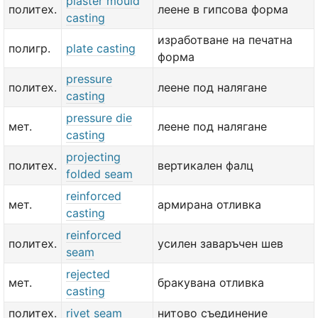
plaster mould
политех.
леене в гипсова форма
casting
изработване на печатна
полигр.
plate casting
форма
pressure
политех.
леене под налягане
casting
pressure die
мет.
леене под налягане
casting
projecting
политех.
вертикален фалц
folded seam
reinforced
мет.
армирана отливка
casting
reinforced
политех.
усилен заваръчен шев
seam
rejected
мет.
бракувана отливка
casting
политех.
rivet seam
нитово съединение