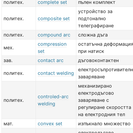
политех.
complete set
пълен комплект
устройство за
политех.
composite set
подтонално
телеграфиране
политех.
compound arc
сложна дъга
compression
остатъчна деформаци
мех.
set
при натиск
зав.
contact arc
дъговоконтактен
електросъпротивител
политех.
contact welding
заваряване
механизирано
електродъгово
controled-arc
политех.
заваряване с
welding
регулиране скоростта
на електродния тел
мат.
convex set
изпъкнало множество
електродъгово