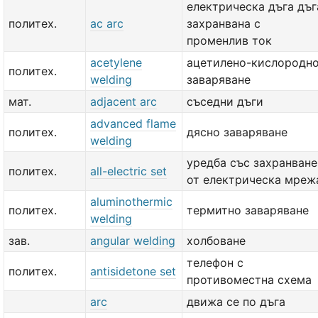
електрическа дъга дъг
политех.
ac arc
захранвана с
променлив ток
acetylene
ацетилено-кислородн
политех.
welding
заваряване
мат.
adjacent arc
съседни дъги
advanced flame
политех.
дясно заваряване
welding
уредба със захранване
политех.
all-electric set
от електрическа мреж
aluminothermic
политех.
термитно заваряване
welding
зав.
angular welding
холбоване
телефон с
политех.
antisidetone set
противоместна схема
arc
движа се по дъга