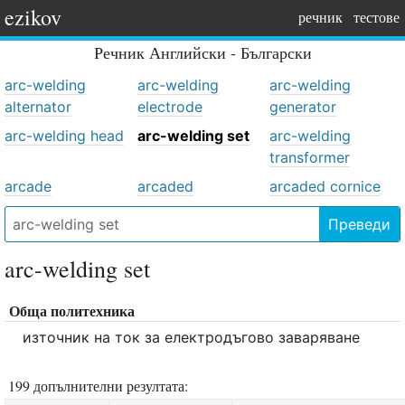
ezikov
речник
тестове
Речник
Английски - Български
arc-welding
arc-welding
arc-welding
alternator
electrode
generator
arc-welding head
arc-welding set
arc-welding
transformer
arcade
arcaded
arcaded cornice
Преведи
arc-welding set
Обща политехника
източник на ток за електродъгово заваряване
199 допълнителни резултата: