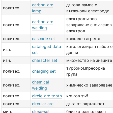
carbon-arc
дъгова лампа с
политех.
lamp
въгленови електроди
електродъгово
carbon-arc
политех.
заваряване с въгленов
welding
електрод
политех.
cascade set
каскаден агрегат
cataloged data
каталогизиран набор о
изч.
set
данни
изч.
character set
множество на знаците
турбокомпресорна
политех.
charging set
група
chemical
политех.
химическо заваряване
welding
политех.
circle-arc tooth
кръгов зъб
политех.
circular arc
дъга от окръжност
мин.
close-set
близко разположен