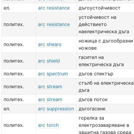
ел.
arc resistance
дъгоустойчивост
устойчивост на
политех.
arc resistance
действието
наелектрическа дъга
ножица с дъгообразни
политех.
arc shears
ножове
гасител на
политех.
arc shield
електрическа дъга
политех.
arc spectrum
дъгов спектър
стълб на електрическа
политех.
arc stream
дъга
политех.
arc stream
дъгов поток
ел.
arc suppression
дъгогасене
горелка за
политех.
arc torch
електрозаваряване в
защитна газова среда