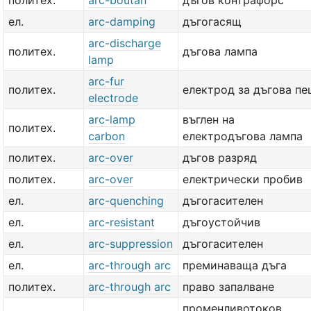
политех.
arc-boutan
дъгов контрафорс
ел.
arc-damping
дъгогасящ
arc-discharge
политех.
дъгова лампа
lamp
arc-fur
политех.
електрод за дъгова п
electrode
arc-lamp
въглен на
политех.
carbon
електродъгова лампа
политех.
arc-over
дъгов разряд
политех.
arc-over
електрически пробив
ел.
arc-quenching
дъгогасителен
ел.
arc-resistant
дъгоустойчив
ел.
arc-suppression
дъгогасителен
ел.
arc-through arc
преминаваща дъга
политех.
arc-through arc
право запалване
променливотоков