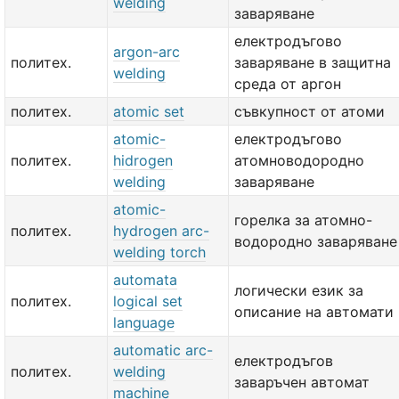
welding
заваряване
електродъгово
argon-arc
политех.
заваряване в защитна
welding
среда от аргон
политех.
atomic set
съвкупност от атоми
atomic-
електродъгово
политех.
hidrogen
атомноводородно
welding
заваряване
atomic-
горелка за атомно-
политех.
hydrogen arc-
водородно заваряване
welding torch
automata
логически език за
политех.
logical set
описание на автомати
language
automatic arc-
електродъгов
политех.
welding
заваръчен автомат
machine