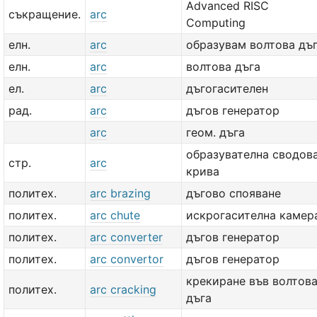
Advanced RISC
съкращение.
arc
Computing
елн.
arc
образувам волтова дъ
елн.
arc
волтова дъга
ел.
arc
дъгогасителен
рад.
arc
дъгов генератор
arc
геом. дъга
образувателна сводов
стр.
arc
крива
политех.
arc brazing
дъгово спояване
политех.
arc chute
искрогасителна камер
политех.
arc converter
дъгов генератор
политех.
arc convertor
дъгов генератор
крекиране във волтов
политех.
arc cracking
дъга