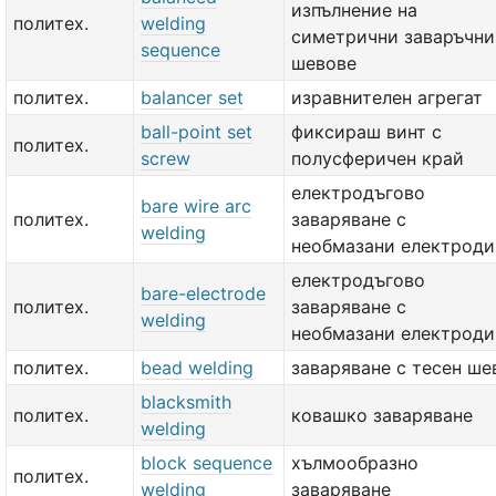
изпълнение на
политех.
welding
симетрични заваръчни
sequence
шевове
политех.
balancer set
изравнителен агрегат
ball-point set
фиксираш винт с
политех.
screw
полусферичен край
електродъгово
bare wire arc
политех.
заваряване с
welding
необмазани електроди
електродъгово
bare-electrode
политех.
заваряване с
welding
необмазани електроди
политех.
bead welding
заваряване с тесен ше
blacksmith
политех.
ковашко заваряване
welding
block sequence
хълмообразно
политех.
welding
заваряване