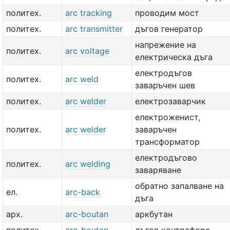
политех.
arc tracking
проводим мост
политех.
arc transmitter
дъгов генератор
напрежение на
политех.
arc voltage
електрическа дъга
електродъгов
политех.
arc weld
заваръчен шев
политех.
arc welder
електрозаварчик
електроженист,
политех.
arc welder
заваръчен
трансформатор
електродъгово
политех.
arc welding
заваряване
обратно запалване на
ел.
arc-back
дъга
арх.
arc-boutan
аркбутан