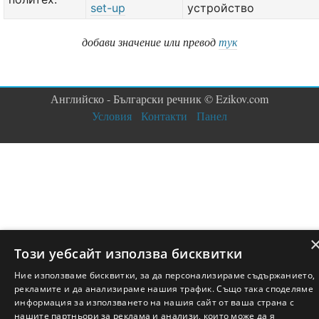
set-up
устройство
добави значение или превод
тук
Английско - Български речник © Ezikov.com
Условия
Контакти
Панел
Този уебсайт използва бисквитки
Ние използваме бисквитки, за да персонализираме съдържанието,
рекламите и да анализираме нашия трафик. Също така споделяме
информация за използването на нашия сайт от ваша страна с
нашите партньори за реклама и анализи, които може да я