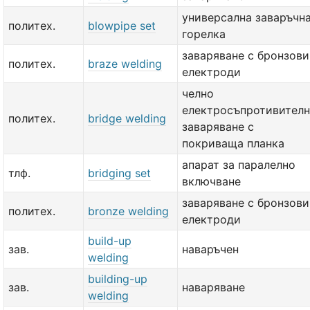
универсална заваръчн
политех.
blowpipe set
горелка
заваряване с бронзови
политех.
braze welding
електроди
челно
електросъпротивител
политех.
bridge welding
заваряване с
покриваща планка
апарат за паралелно
тлф.
bridging set
включване
заваряване с бронзови
политех.
bronze welding
електроди
build-up
зав.
наваръчен
welding
building-up
зав.
наваряване
welding