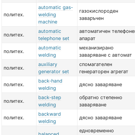
automatic gas-
газокислороден
политех.
welding
заваръчен
machine
automatic
автоматичен телефоне
политех.
telephone set
апарат
automatic
механизирано
политех.
welding
заваряване с автомат
auxiliary
спомагателен
политех.
generator set
генераторен агрегат
back-hand
политех.
дясно заваряване
welding
back-step
обратно степенно
политех.
welding
заваряване
backward
политех.
дясно заваряване
welding
едновременно
balanced