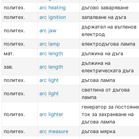
политех.
arc heating
дъгово заваряване
политех.
arc ignition
запалване на дъга
държател на въгленов
политех.
arc jaw
електрод
политех.
arc lamp
електродъгова лампа
мат.
arc length
дължина на дъга
дължина на
зав.
arc length
електрическата дъга
политех.
arc light
дъгова лампа
светлина от дъгова
политех.
arc light
лампа
генератор за постояне
политех.
arc lighter
ток за захранване на
дъгова лампа
политех.
arc measure
дъгова мярка