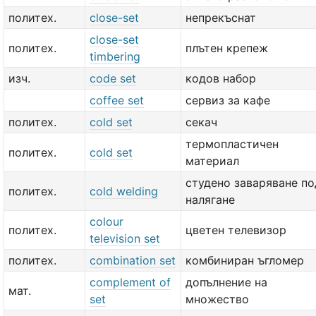
политех.
close-set
непрекъснат
close-set
политех.
плътен крепеж
timbering
изч.
code set
кодов набор
coffee set
сервиз за кафе
политех.
cold set
секач
термопластичен
политех.
cold set
материал
студено заваряване по
политех.
cold welding
налягане
colour
политех.
цветен телевизор
television set
политех.
combination set
комбиниран ъгломер
complement of
допълнение на
мат.
set
множество