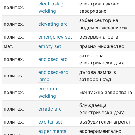
electroslag
електрошлаково
политех.
welding
заваряване
зъбен сектор на
политех.
elevating arc
подемен механизъм
политех.
emergency set
резервен агрегат
мат.
empty set
празно множество
затворена
политех.
enclosed arc
електрическа дъга
enclosed-arc
дъгова лампа в
политех.
lamp
затворен съд
erection
политех.
монтажно заваряване
welding
блуждаеща
политех.
erratic arc
електрическа дъга
политех.
exciter set
възбудителен агрегат
experimental
експериментално
политех.