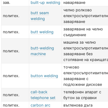
зав.
built-up welding
наваряване
челно ролково
butt seam
политех.
електросъпротивител
welding
заваряване
заваряване на челно
политех.
butt welding
съединение
машина за челно
butt-welding
електросъпротивител
политех.
machine
заваряване без
стопяване на краищат
точково
електросъпротивител
политех.
button welding
заваряване с
подложени дискове
call-back
телефонен апарат с
политех.
telephone set
бутон за справки
политех.
carbon arc
въгленова дъга