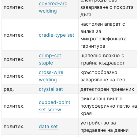
covered-arc
политех.
заваряване с покрита
welding
дъга
настолен апарат с
вилка за
политех.
cradle-type set
микротелефонната
гарнитура
crimp-set
щапелно влакно с
политех.
staple
трайна къдравост
cross-wire
кръстообразно
политех.
welding
заваряване на тел
рад.
crystal set
детекторен приемник
фиксиращ винт с
cupped-point
политех.
полусферично легло на
set screw
края
устройство за
политех.
data set
предаване на данни