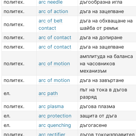
политех.
arc needle
дъгообразна игла
политех.
arc of action
дъга на зацепване
arc of belt
дъга на обхващане на
политех.
contact
шайба от ремък
политех.
arc of contact
дъга на допиране
политех.
arc of contact
дъга на зацепване
амплитуда на баланса
политех.
arc of motion
на часовников
механизъм
политех.
arc of motion
дъга на завъртане
път на тока в дъгов
ел.
arc path
разряд
политех.
arc plasma
дъгова плазма
ел.
arc protection
защита от дъга
ел.
arc quenching
дъгогасене
политех.
arc rectifier
дъгов токоизправител