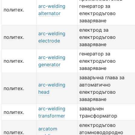
arc-welding
генератор за
политех.
alternator
електродъгово
заваряване
електрод за
arc-welding
политех.
електродъгово
electrode
заваряване
генератор за
arc-welding
политех.
електродъгово
generator
заваряване
заваръчна глава за
arc-welding
автоматично
политех.
head
електродъгово
заваряване
arc-welding
заваръчен
политех.
transformer
трансформатор
електродъгово
arcatom
политех.
атомноводородно