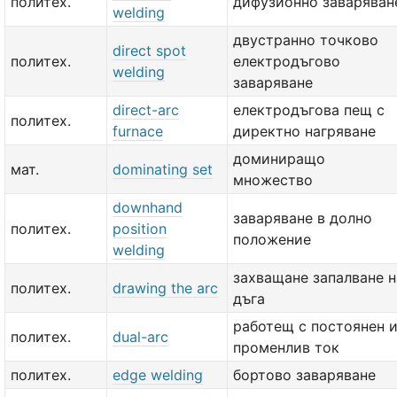
политех.
дифузионно заваряван
welding
двустранно точково
direct spot
политех.
електродъгово
welding
заваряване
direct-arc
електродъгова пещ с
политех.
furnace
директно нагряване
доминиращо
мат.
dominating set
множество
downhand
заваряване в долно
политех.
position
положение
welding
захващане запалване н
политех.
drawing the arc
дъга
работещ с постоянен 
политех.
dual-arc
променлив ток
политех.
edge welding
бортово заваряване