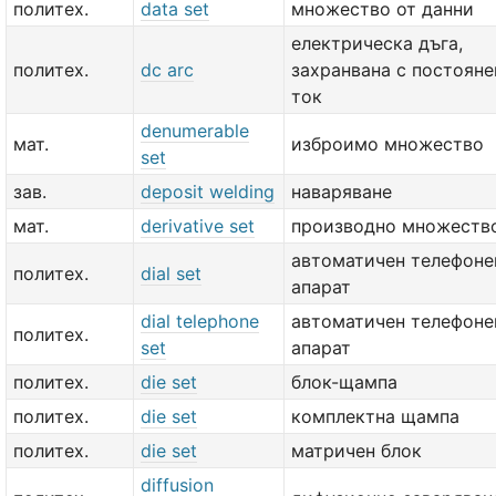
политех.
data set
множество от данни
електрическа дъга,
политех.
dc arc
захранвана с постояне
ток
denumerable
мат.
изброимо множество
set
зав.
deposit welding
наваряване
мат.
derivative set
производно множеств
автоматичен телефоне
политех.
dial set
апарат
dial telephone
автоматичен телефоне
политех.
set
апарат
политех.
die set
блок-щампа
политех.
die set
комплектна щампа
политех.
die set
матричен блок
diffusion