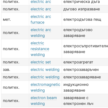
политех.
electric arc
електрическа дъга
политех.
electric arc
дъгово изпразване
electric arc
мет.
електродъгова пещ
furnace
electric arc
електродъгово
политех.
welding
заваряване
electric
електросъпротивител
политех.
resistance
заваряване
welding
политех.
electric set
електроагрегат
зав.
electric welding
електрозаваръчен
политех.
electric welding
електрозаваряване
electromagnetic
индукционно
политех.
welding
заваряване
electron beam
заваряване с
политех.
welding
електронен лъч