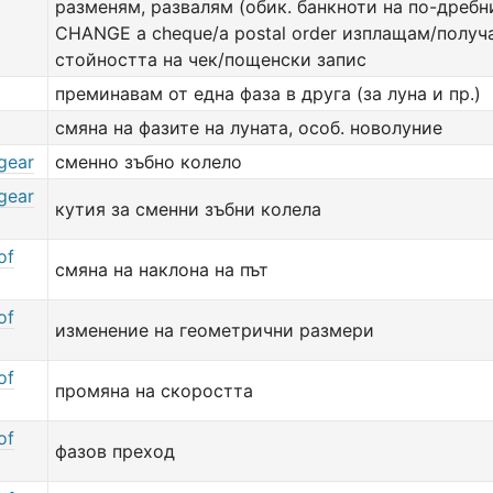
разменям, развалям (обик. банкноти на по-дребни
CHANGE a cheque/a postal order изплащам/получ
стойността на чек/пощенски запис
преминавам от една фаза в друга (за луна и пр.)
смяна на фазите на луната, особ. новолуние
gear
сменно зъбно колело
gear
кутия за сменни зъбни колела
of
смяна на наклона на път
of
изменение на геометрични размери
of
промяна на скоростта
of
фазов преход