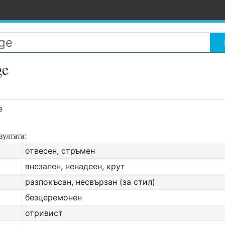
ge
е
зултата:
отвесен, стръмен
внезапен, ненадеен, крут
разпокъсан, несвързан (за стил)
безцеремонен
отривист