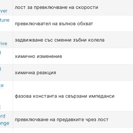
лост за превключване на скорости
ever
tune
превключвател на вълнов обхват
задвижване със сменни зъбни колела
rive
l
химично изменение
l
химична реакция
te
фазова константа на свързани импеданси
t
rd
превключване на предавките чрез лост
ange