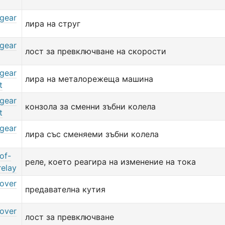
gear
лира на струг
gear
лост за превключване на скорости
gear
лира на металорежеща машина
t
gear
конзола за сменни зъбни колела
t
gear
лира със сменяеми зъбни колела
of-
реле, което реагира на изменение на тока
relay
over
предавателна кутия
over
лост за превключване