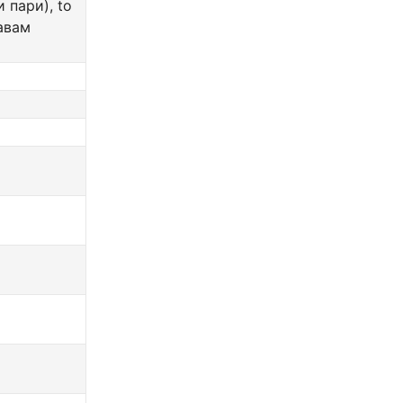
 пари), to
авам