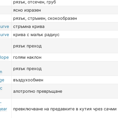
рязък, отсечен, груб
ясно изразен
рязък, стръмен, скокообразен
curve
стръмна крива
curve
крива с малък радиус
рязък преход
slope
голям наклон
рязък преход
on
nge
въздухообмен
ic
алотропно превръщане
-
gear
превключване на предавките в кутия чрез сачми