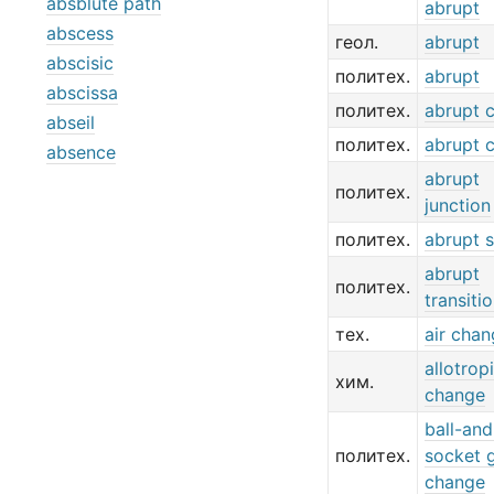
absblute path
abrupt
abscess
геол.
abrupt
abscisic
политех.
abrupt
abscissa
политех.
abrupt 
abseil
политех.
abrupt 
absence
abrupt
политех.
junction
политех.
abrupt 
abrupt
политех.
transiti
тех.
air cha
allotrop
хим.
change
ball-and
политех.
socket 
change