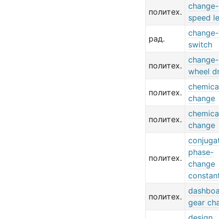
change-
политех.
speed l
change-
рад.
switch
change-
политех.
wheel d
chemica
политех.
change
chemica
политех.
change
conjuga
phase-
политех.
change
constan
dashboa
политех.
gear ch
design