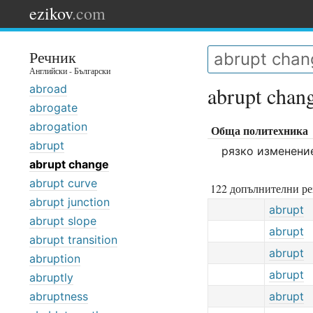
ezikov
.com
Речник
Английски - Български
abroad
abrupt chan
abrogate
abrogation
Обща политехника
abrupt
рязко изменени
abrupt change
abrupt curve
122 допълнителни ре
abrupt junction
abrupt
abrupt slope
abrupt
abrupt transition
abrupt
abruption
abrupt
abruptly
abruptness
abrupt