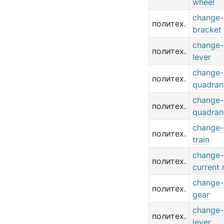
wheel
change-
политех.
bracket
change-
политех.
lever
change-
политех.
quadran
change-
политех.
quadran
change-
политех.
train
change-
политех.
current 
change-
политех.
gear
change-
политех.
lever