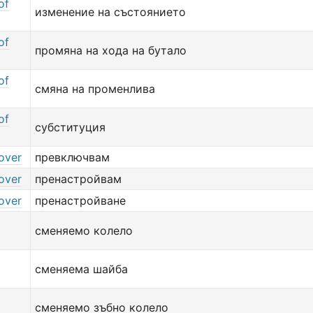
of
изменение на състоянието
of
промяна на хода на бутало
of
смяна на променлива
of
субституция
over
превключвам
over
пренастройвам
over
пренастройване
сменяемо колело
сменяема шайба
сменяемо зъбно колело