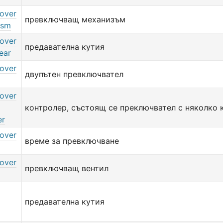
over
превключващ механизъм
ism
over
предавателна кутия
ear
over
двупътен превключвател
over
контролер, състоящ се преключвател с няколко 
er
over
време за превключване
over
превключващ вентил
предавателна кутия