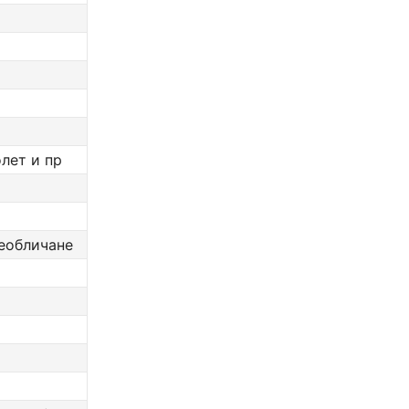
лет и пр
реобличане