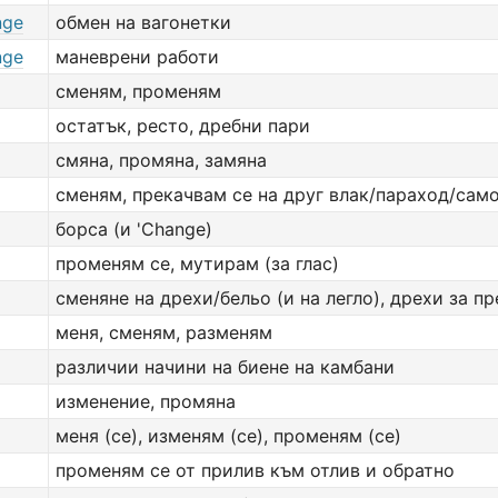
nge
обмен на вагонетки
nge
маневрени работи
сменям, променям
остатък, ресто, дребни пари
смяна, промяна, замяна
сменям, прекачвам се на друг влак/параход/само
борса (и 'Change)
променям се, мутирам (за глас)
сменяне на дрехи/бельо (и на легло), дрехи за п
меня, сменям, разменям
различии начини на биене на камбани
изменение, промяна
меня (се), изменям (се), променям (се)
променям се от прилив към отлив и обратно