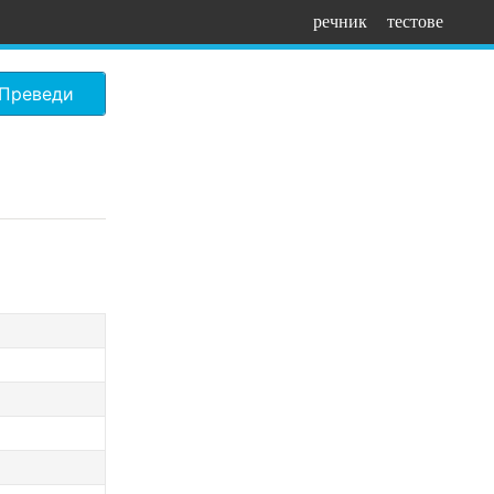
речник
тестове
Преведи