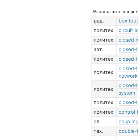
69 допълнителни резу
рад.
box loo
политех.
circuit 
политех.
closed 
авт.
closed-
политех.
closed-
closed-
политех.
network
closed-
политех.
system
политех.
closed-
политех.
control 
ел.
couplin
тех.
double-