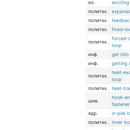
ел.
exciting
политех.
expansi
политех.
feedbac
политех.
fixed-l
forced-c
политех.
loop
инф.
get into
инф.
getting 
heat-ex
политех.
loop
политех.
heat-tra
hook-an
шив.
fastener
ядр.
in-pile 
политех.
inner lo