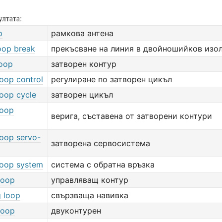
лтата:
p
рамкова антена
loop break
прекъсване на линия в двойношийков изо
loop
затворен контур
loop control
регулиране по затворен цикъл
loop cycle
затворен цикъл
loop
верига, съставена от затворени контури
loop servo-
затворена сервосистема
loop system
система с обратна връзка
loop
управляващ контур
g loop
свързваща навивка
loop
двуконтурен