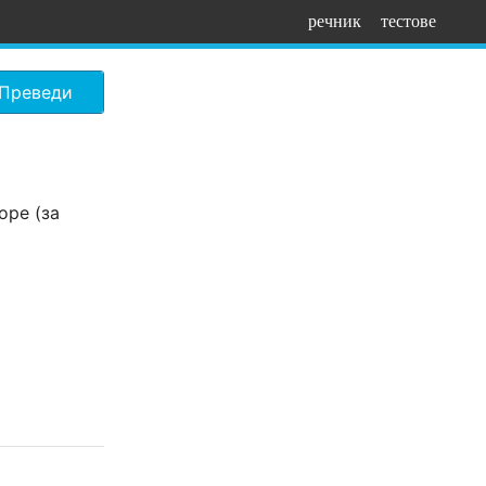
речник
тестове
Преведи
оре (за