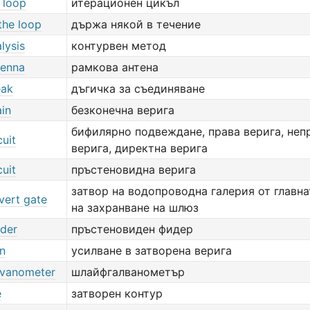
e loop
итерационен цикъл
the loop
държа някой в течение
lysis
контурвен метод
tenna
рамкова антена
eak
дъгичка за съединяване
ain
безконечна верига
бифилярно подвеждане, права верига, неп
cuit
верига, директна верига
cuit
пръстеновидна верига
затвор на водопроводна галерия от главн
vert gate
на захранване на шлюз
eder
пръстеновиден фидер
in
усилване в затворена верига
lvanometer
шлайфгалванометър
e
затворен контур