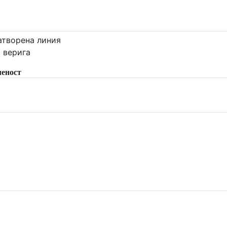
затворена линия
 верига
еност