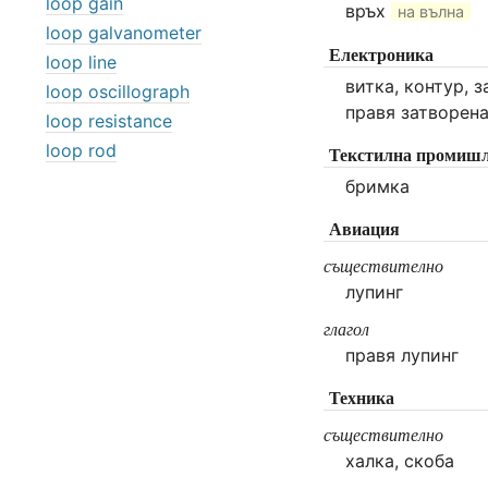
loop gain
връх
на вълна
loop galvanometer
Електроника
loop line
витка, контур, 
loop oscillograph
правя затворена
loop resistance
loop rod
Текстилна промишл
бримка
Авиация
съществително
лупинг
глагол
правя лупинг
Техника
съществително
халка, скоба