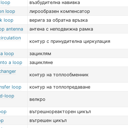
 loop
възбудителна навивка
on loop
лирообразен компенсатор
k loop
верига за обратна връзка
oop antenna
антена с неподвижна рамка
irculation
контур с принудителна циркулация
 a loop
зациклям
into a loop
зацикляне
changer
контур на топлообменник
nsfer loop
контур на топлопредаване
d-loop
велкро
loop
вътрешнореакторен цикъл
op
вътрешен цикъл