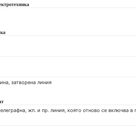
ектротехника
ика
ина, затворена линия
ат
елеграфна, жп. и пр. линия, която отново се включва в 