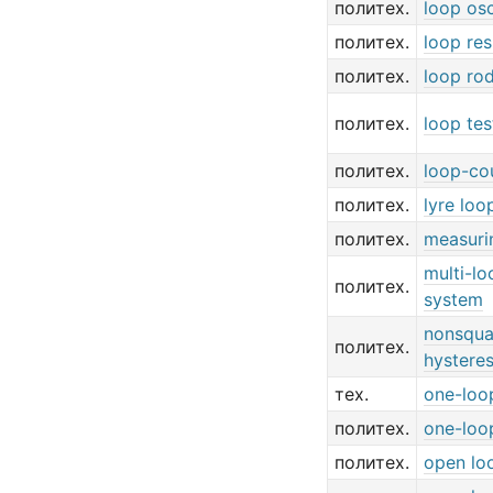
политех.
loop osc
политех.
loop res
политех.
loop ro
политех.
loop tes
политех.
loop-co
политех.
lyre loo
политех.
measuri
multi-lo
политех.
system
nonsqua
политех.
hysteres
тех.
one-loo
политех.
one-loo
политех.
open lo