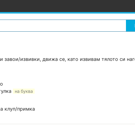
и завои/извивки, движа се, като извивам тялото си наг
хо
тулка
на буква
на клуп/примка