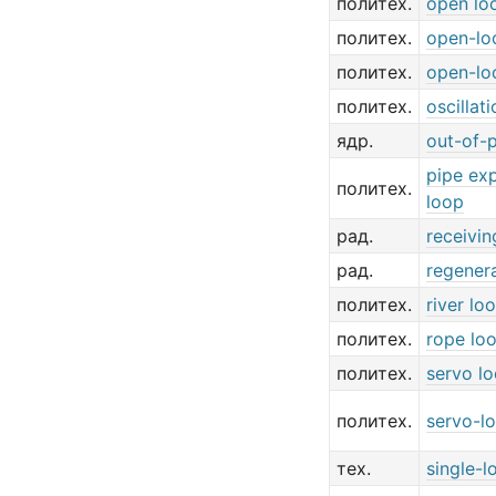
политех.
open lo
политех.
open-lo
политех.
open-lo
политех.
oscillat
ядр.
out-of-p
pipe ex
политех.
loop
рад.
receivin
рад.
regener
политех.
river lo
политех.
rope lo
политех.
servo l
политех.
servo-l
тех.
single-l