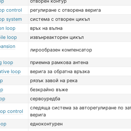
op
отворен контур
op control
регулиране с отворена верига
op system
система с отворен цикъл
ion loop
връх на вълна
ile loop
извънреакторен цикъл
pansion
лирообразен компенсатор
g loop
приемна рамкова антена
ative loop
верига за обратна връзка
op
рязък завой на река
op
безкрайно въже
oop
сервоуредба
следяща система за авторегулиране по за
oop control
верига
oop
едноконтурен