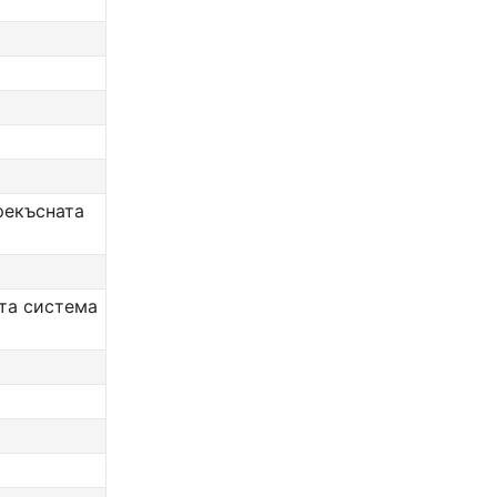
рекъсната
ата система