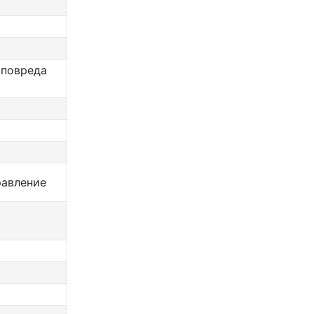
 повреда
равление