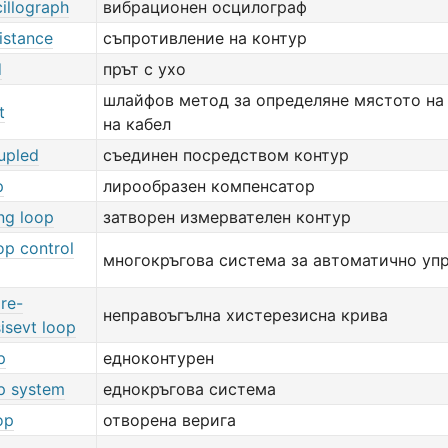
illograph
вибрационен осцилограф
istance
съпротивление на контур
d
прът с ухо
шлайфов метод за определяне мястото на
t
на кабел
upled
съединен посредством контур
p
лирообразен компенсатор
ng loop
затворен измервателен контур
op control
многокръгова система за автоматично уп
re-
неправоъгълна хистерезисна крива
isevt loop
p
едноконтурен
p system
еднокръгова система
op
отворена верига