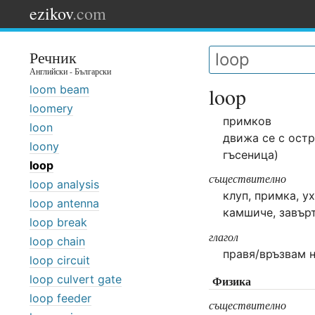
ezikov
.com
Речник
Английски - Български
loom beam
loop
loomery
примков
loon
движа се с остр
loony
гъсеница)
loop
съществително
loop analysis
клуп, примка, у
loop antenna
камшиче, завър
loop break
глагол
loop chain
правя/връзвам 
loop circuit
loop culvert gate
Физика
loop feeder
съществително