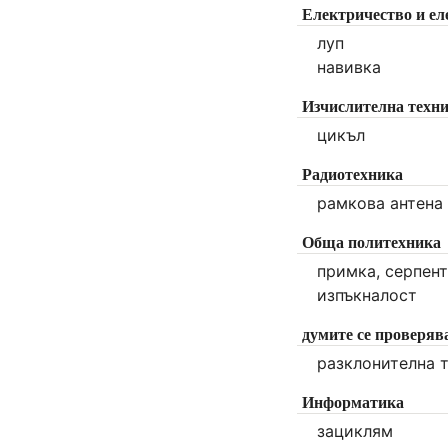
Електричество и ел
луп
навивка
Изчислителна техн
цикъл
Радиотехника
рамкова антена
Обща политехника
примка, серпент
изпъкналост
думите се проверяв
разклонителна т
Информатика
зациклям