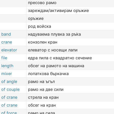
пресово рамо
зареждам/активирам оръжие
оръжие
род войска
 band
надуваемa плувкa за ръka
 crane
конзолен кран
 elevator
елеватор с носещи лапи
file
едра пила с квадратно сечение
 length
обсег на рамото на машина
 mixer
лопаткова бъркачка
 of angle
рамо на ъгъл
 of couple
рамо на две сили
 of crane
стрела на кран
 of crane
обсег на кран
 of force
рамо на сила