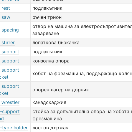
 rest
подлакътник
 saw
ръчен трион
отвор на машина за електросъпротивите
 spacing
заваряване
stirrer
лопаткова бъркачка
 support
подлакътник
 support
конзолна опора
 support
хобот на фрезмашина, поддържащо коля
cket
 support
опорен лагер на дорник
cket
 wrestler
канадскаджия
-support
стойка за допълнителна опора на хобота 
nd
фрезмашина
-type holder
лостов държач