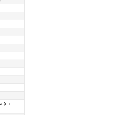
в
а (на