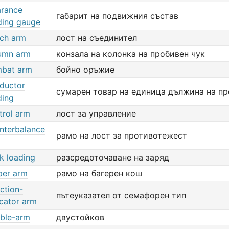
arance
габарит на подвижния състав
ding gauge
tch arm
лост на съединител
umn arm
конзала на колонка на пробивен чук
bat arm
бойно оръжие
ductor
сумарен товар на единица дължина на п
ding
trol arm
лост за управление
nterbalance
рамо на лост за противотежест
k loading
разсредоточаване на заряд
per arm
рамо на багерен кош
ection-
пътеуказател от семафорен тип
icator arm
ble-arm
двустойков