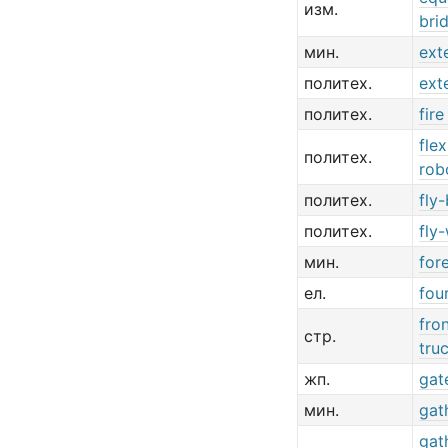
изм.
bri
мин.
ext
политех.
ext
политех.
fir
fle
политех.
rob
политех.
fly-
политех.
fly
мин.
for
ел.
fou
fro
стр.
tru
жп.
gat
мин.
gat
gat