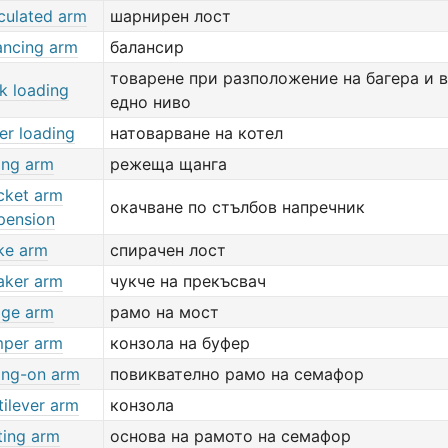
iculated arm
шарнирен лост
ancing arm
балансир
товарене при разположение на багера и в
k loading
едно ниво
ler loading
натоварване на котел
ing arm
режеща щанга
cket arm
окачване по стълбов напречник
pension
ke arm
спирачен лост
aker arm
чукче на прекъсвач
dge arm
рамо на мост
per arm
конзола на буфер
ling-on arm
повиквателно рамо на семафор
tilever arm
конзола
ting arm
основа на рамото на семафор