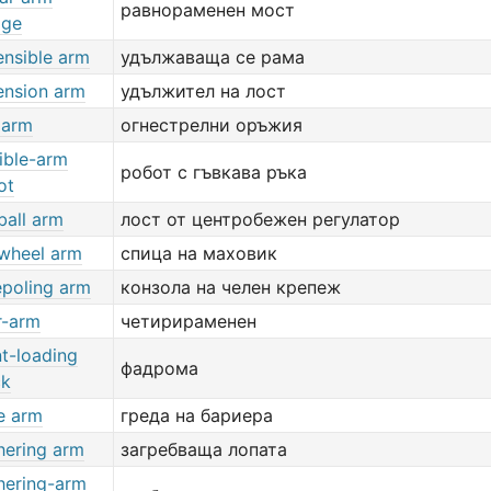
равнораменен мост
dge
ensible arm
удължаваща се рама
ension arm
удължител на лост
e arm
огнестрелни оръжия
xible-arm
робот с гъвкава ръка
ot
ball arm
лост от центробежен регулатор
-wheel arm
спица на маховик
epoling arm
конзола на челен крепеж
r-arm
четирираменен
nt-loading
фадрома
ck
e arm
греда на бариера
hering arm
загребваща лопата
hering-arm