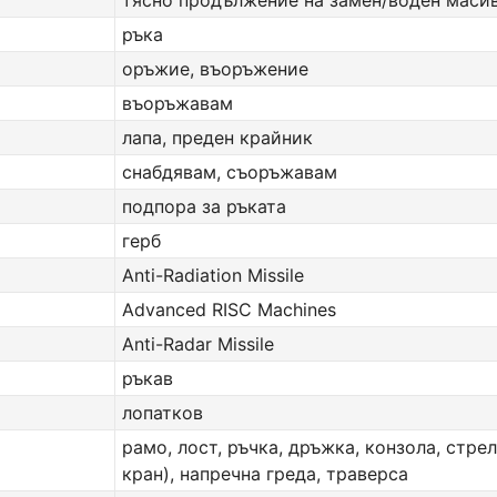
тясно продължение на замен/воден маси
ръка
оръжие, въоръжение
въоръжавам
лапа, преден крайник
снабдявам, съоръжавам
подпора за ръката
герб
Anti-Radiation Missile
Advanced RISC Machines
Anti-Radar Missile
ръкав
лопатков
рамо, лост, ръчка, дръжка, конзола, стрел
кран), напречна греда, траверса