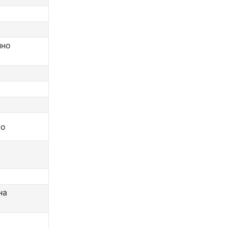
лно
но
на