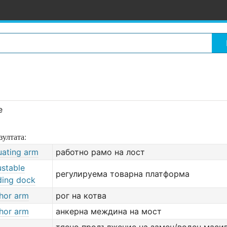
е
зултата:
uating arm
работно рамо на лост
ustable
регулируема товарна платформа
ding dock
hor arm
рог на котва
hor arm
анкерна междина на мост