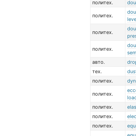
политех.
dou
dou
политех.
lev
dou
политех.
pre
dou
политех.
sem
авто.
dro
тех.
dus
политех.
dyn
ecc
политех.
loa
политех.
ela
политех.
ele
политех.
equ
equ