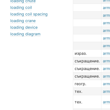
arm
loading chute
loading coil
arm
loading coil spacing
arm
loading crane
arm
loading device
arm
loading diagram
arm
arm
израз.
arm
съкращение.
arm
съкращение.
arm
съкращение.
arm
геогр.
arm
тех.
arm
тех.
arm