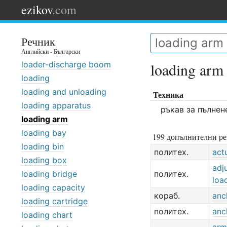
ezikov
.com
Речник
Английски - Български
loader-discharge boom
loading arm
loading
loading and unloading
Техника
loading apparatus
ръкав за пълнен
loading arm
loading bay
199 допълнителни ре
loading bin
политех.
act
loading box
adj
loading bridge
политех.
loa
loading capacity
кораб.
anc
loading cartridge
политех.
anc
loading chart