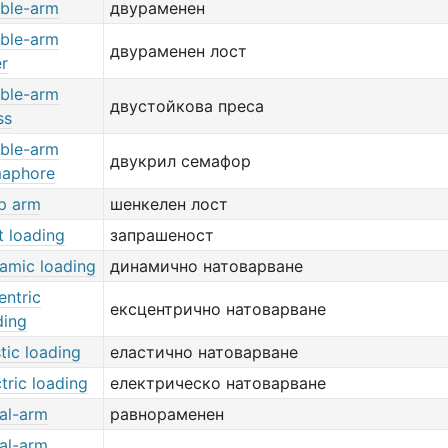
ble-arm
двураменен
ble-arm
двураменен лост
er
ble-arm
двустойкова преса
ss
ble-arm
двукрил семафор
aphore
p arm
шенкелен лост
t loading
запрашеност
amic loading
динамично натоварване
entric
ексцентрично натоварване
ding
stic loading
еластично натоварване
ctric loading
електрическо натоварване
al-arm
равнораменен
al-arm