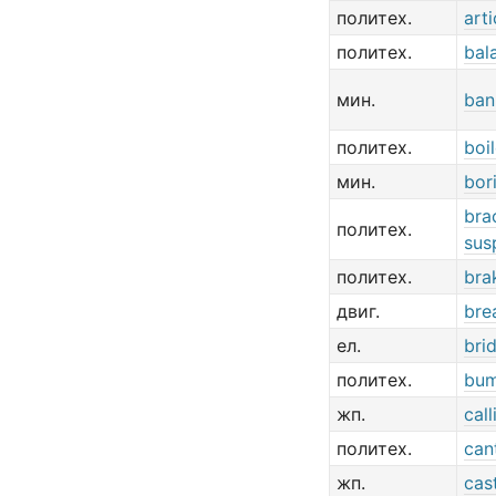
политех.
art
политех.
bal
мин.
ban
политех.
boi
мин.
bor
bra
политех.
sus
политех.
bra
двиг.
bre
ел.
bri
политех.
bum
жп.
cal
политех.
can
жп.
cas