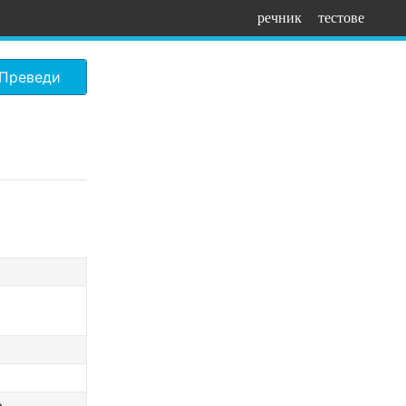
речник
тестове
Преведи