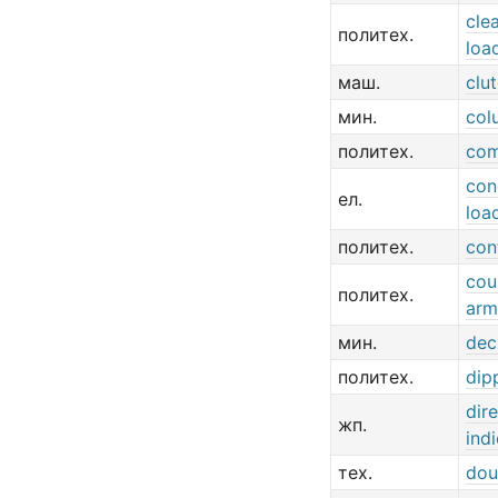
cle
политех.
loa
маш.
clu
мин.
col
политех.
com
con
ел.
loa
политех.
con
cou
политех.
arm
мин.
dec
политех.
dip
dir
жп.
ind
тех.
dou