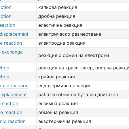
action
капкова реакция
action
дробна реакция
reaction
еластична реакция
 displacement
електрическо разместване
e reaction
електродна реакция
n-exchange
реакция с обмен на електрони
ction
реакция на краен лагер, опорна реакц
ction
крайна реакция
rmic reaction
ендотермична реакция
displacement
работен обем на бутален двигател
reaction
ензимна реакция
e reaction
обменна реакция
mic reaction
екзотермична реакция