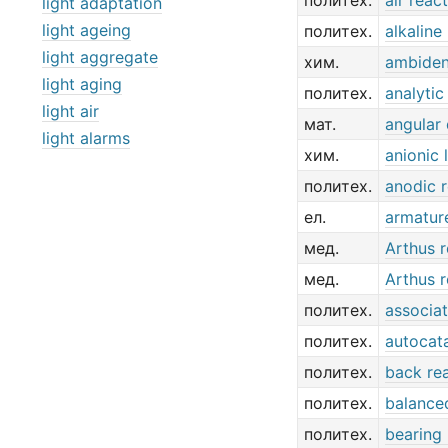
политех.
air reac
light adaptation
light ageing
политех.
alkaline
light aggregate
хим.
ambiden
light aging
политех.
analytic
light air
мат.
angular
light alarms
хим.
anionic 
политех.
anodic r
ел.
armatur
мед.
Arthus r
мед.
Arthus r
политех.
associat
политех.
autocata
политех.
back re
политех.
balance
политех.
bearing 