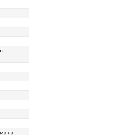
от
ема на