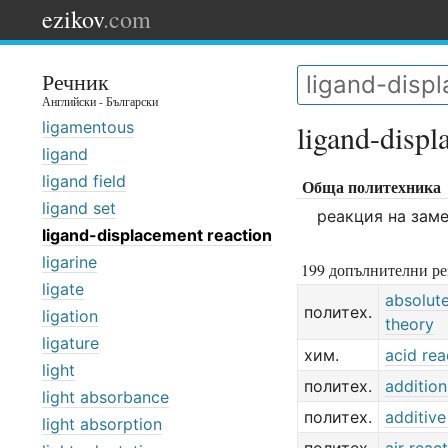
ezikov
.com
Речник
Английски - Български
ligamentous
ligand-displ
ligand
ligand field
Обща политехника
ligand set
реакция на заме
ligand-displacement reaction
ligarine
199 допълнителни ре
ligate
absolute
политех.
ligation
theory
ligature
хим.
acid rea
light
политех.
addition
light absorbance
политех.
additive
light absorption