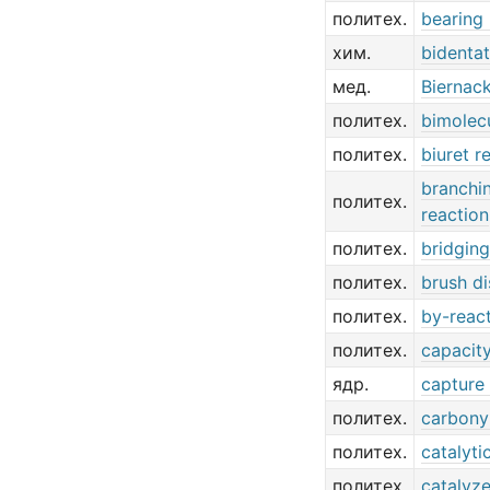
политех.
bearing 
хим.
bidentat
мед.
Biernack
политех.
bimolecu
политех.
biuret r
branchi
политех.
reaction
политех.
bridging
политех.
brush d
политех.
by-reac
политех.
capacity
ядр.
capture 
политех.
carbonyl
политех.
catalyti
политех.
catalyze