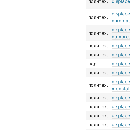
политех.
displac
displac
политех.
chromat
displac
политех.
compres
политех.
displac
политех.
displac
ядр.
displac
политех.
displace
displac
политех.
modulat
политех.
displac
политех.
displac
политех.
displac
политех.
displac