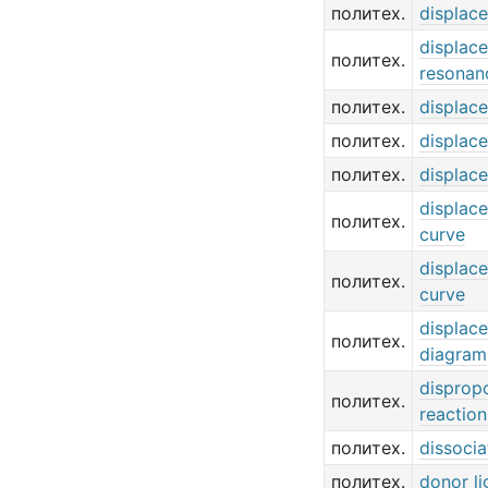
политех.
displac
displac
политех.
resonan
политех.
displac
политех.
displac
политех.
displac
displac
политех.
curve
displac
политех.
curve
displac
политех.
diagram
disprop
политех.
reaction
политех.
dissocia
политех.
donor l