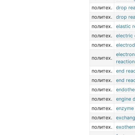
политех.
drop re
политех.
drop re
политех.
elastic 
политех.
electric
политех.
electrod
electro
политех.
reaction
политех.
end rea
политех.
end rea
политех.
endothe
политех.
engine 
политех.
enzyme 
политех.
exchang
политех.
exother