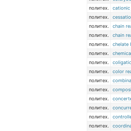
политех.
cationic
политех.
cessatio
политех.
chain re
политех.
chain re
политех.
chelate 
политех.
chemica
политех.
coligati
политех.
color re
политех.
combina
политех.
composi
политех.
concert
политех.
concurre
политех.
controll
политех.
coordina