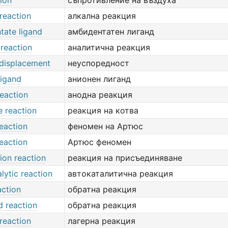
tion
съпротивление на въздуха
 reaction
алкална реакция
tate ligand
амбидентатен лиганд
 reaction
аналитична реакция
 displacement
неуспоредност
ligand
анионен лиганд
eaction
анодна реакция
e reaction
реакция на котва
eaction
феномен на Артюс
eaction
Артюс феномен
ion reaction
реакция на присъединяване
lytic reaction
автокаталитична реакция
action
обратна реакция
d reaction
обратна реакция
reaction
лагерна реакция