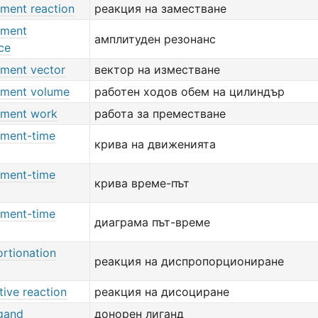
ement reaction
реакция на заместване
ement
амплитуден резонанс
ce
ement vector
вектор на изместване
ement volume
работен ходов обем на цилиндър
ement work
работа за преместване
ement-time
крива на движенията
ement-time
крива време-път
ement-time
диаграма път-време
ortionation
реакция на диспропорциониране
tive reaction
реакция на дисоциране
igand
донорен лиганд