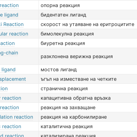
reaction
опорна реакция
e ligand
бидентатен лиганд
i Reaction
скорост на утаяване на еритроцитите
lar reaction
бимолекулна реакция
eaction
биуретна реакция
ng-chain
разклонена верижна реакция
 ligand
мостов лиганд
isplacement
ъгъл на изместване на четките
tion
странична реакция
 reaction
капацитивна обратна връзка
reaction
реакция на захващане
ation reaction
реакция на карбонилиране
c reaction
каталитична реакция
d reaction
катализирана реакция