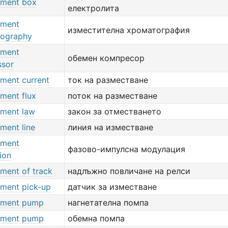
ement box
електролита
ement
изместителна хроматография
ography
ement
обемен компресор
sor
ement current
ток на разместване
ement flux
поток на разместване
ement law
закон за отместването
ment line
линия на изместване
ement
фазово-импулсна модулация
ion
ement of track
надлъжно повличане на релси
ement pick-up
датчик за изместване
ement pump
нагнетателна помпа
ement pump
обемна помпа