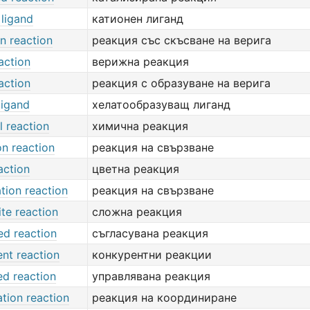
 ligand
катионен лиганд
n reaction
реакция със скъсване на верига
action
верижна реакция
action
реакция с образуване на верига
ligand
хелатообразуващ лиганд
l reaction
химична реакция
on reaction
реакция на свързване
action
цветна реакция
tion reaction
реакция на свързване
te reaction
сложна реакция
ed reaction
съгласувана реакция
nt reaction
конкурентни реакции
ed reaction
управлявана реакция
tion reaction
реакция на координиране