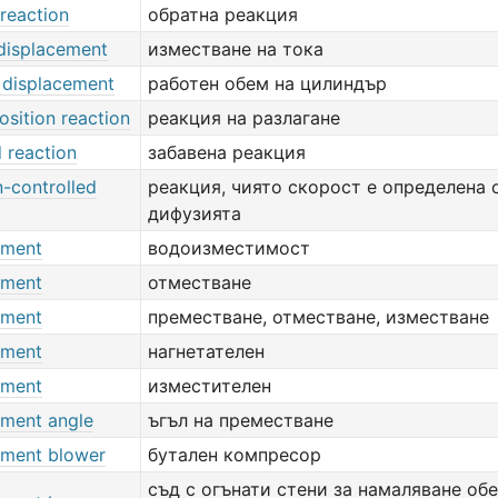
reaction
обратна реакция
 displacement
изместване на тока
r displacement
работен обем на цилиндър
sition reaction
реакция на разлагане
 reaction
забавена реакция
n-controlled
реакция, чиято скорост е определена 
дифузията
ement
водоизместимост
ement
отместване
ement
преместване, отместване, изместване
ement
нагнетателен
ement
изместителен
ement angle
ъгъл на преместване
ement blower
бутален компресор
съд с огънати стени за намаляване об