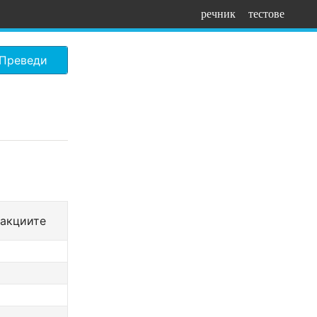
речник
тестове
Преведи
еакциите