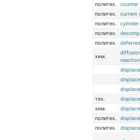
политех.
counter 
политех.
current
политех.
cylinde
политех.
decompo
политех.
deferred
diffusio
хим.
reaction
displac
displac
displac
тех.
displac
хим.
displac
политех.
displac
политех.
displac