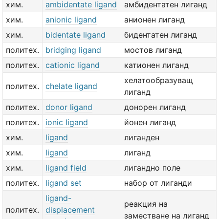
хим.
ambidentate ligand
амбидентатен лиганд
хим.
anionic ligand
анионен лиганд
хим.
bidentate ligand
бидентатен лиганд
политех.
bridging ligand
мостов лиганд
политех.
cationic ligand
катионен лиганд
хелатообразуващ
политех.
chelate ligand
лиганд
политех.
donor ligand
донорен лиганд
политех.
ionic ligand
йонен лиганд
хим.
ligand
лиганден
хим.
ligand
лиганд
хим.
ligand field
лигандно поле
политех.
ligand set
набор от лиганди
ligand-
реакция на
политех.
displacement
заместване на лиганд