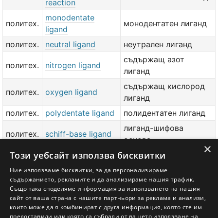
reaction
monodentate
политех.
монодентатен лиганд
ligand
политех.
neutral ligand
неутрален лиганд
съдържащ азот
политех.
nitrogen ligand
лиганд
съдържащ кислород
политех.
oxygen ligand
лиганд
политех.
polydentate ligand
полидентатен лиганд
лиганд-шифова
политех.
schiff-base ligand
основа
×
Този уебсайт използва бисквитки
съдържащ сяра
политех.
sulphur ligand
лиганд
Ние използваме бисквитки, за да персонализираме
съдържанието, рекламите и да анализираме нашия трафик.
политех.
unidentate ligand
монодентатен лиганд
Също така споделяме информация за използването на нашия
сайт от ваша страна с нашите партньори за реклама и анализи,
добави значение или превод
тук
които може да я комбинират с друга информация, която сте им
предоставили или която са събрали от вашето използване на