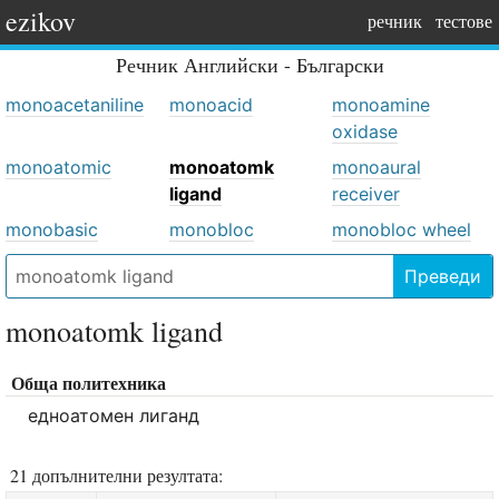
ezikov
речник
тестове
Речник
Английски - Български
monoacetaniline
monoacid
monoamine
oxidase
monoatomic
monoatomk
monoaural
ligand
receiver
monobasic
monobloc
monobloc wheel
Преведи
monoatomk ligand
Обща политехника
едноатомен лиганд
21 допълнителни резултата: