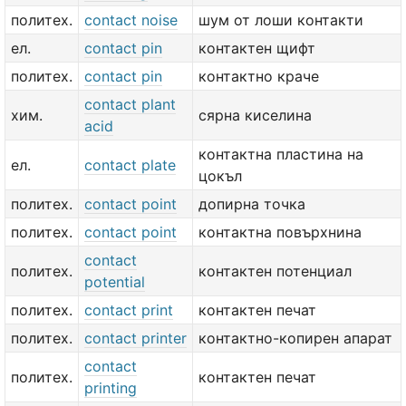
политех.
contact noise
шум от лоши контакти
ел.
contact pin
контактен щифт
политех.
contact pin
контактно краче
contact plant
хим.
сярна киселина
acid
контактна пластина на
ел.
contact plate
цокъл
политех.
contact point
допирна точка
политех.
contact point
контактна повърхнина
contact
политех.
контактен потенциал
potential
политех.
contact print
контактен печат
политех.
contact printer
контактно-копирен апарат
contact
политех.
контактен печат
printing