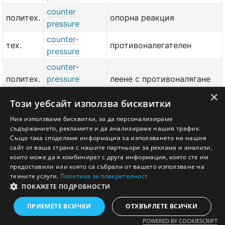
counter
политех.
опорна реакция
pressure
counter-
тех.
противоналегателен
pressure
counter-
политех.
pressure
леене с противоналягане
casting
×
Този уебсайт използва бисквитки
counter-rail
жп.
counter-
контрарелса
Ние използваме бисквитки, за да персонализираме
съдържанието, рекламите и да анализираме нашия трафик.
pressure
Също така споделяме информация за използването на нашия
сайт от ваша страна с нашите партньори за реклама и анализи,
добави значение или превод
тук
които може да я комбинират с друга информация, която сте им
предоставили или която са събрали от вашето използване на
техните услуги.
Политика за поверителност
ПОКАЖЕТЕ ПОДРОБНОСТИ
Английско - Български речник © Ezikov.com
Условия
Контакти
Панел
ПРИЕМЕТЕ ВСИЧКИ
ОТХВЪРЛЕТЕ ВСИЧКИ
POWERED BY COOKIESCRIPT