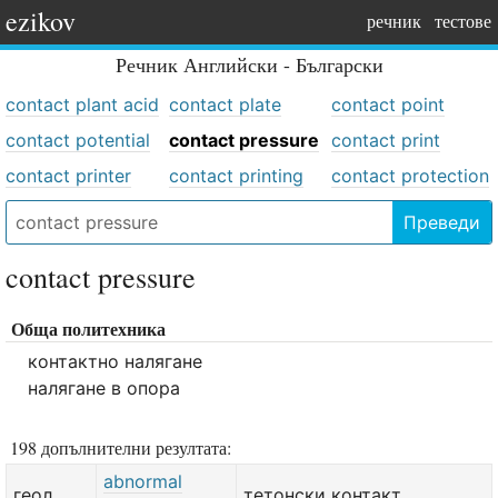
ezikov
речник
тестове
Речник
Английски - Български
contact plant acid
contact plate
contact point
contact potential
contact pressure
contact print
contact printer
contact printing
contact protection
Преведи
contact pressure
Обща политехника
контактно налягане
налягане в опора
198 допълнителни резултата:
abnormal
геол.
тетонски контакт