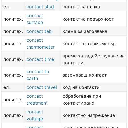
ел.
contact stud
контактна пъпка
contact
политех.
контактна повърхност
surface
политех.
contact tab
клема за запояване
contact
политех.
контактен термометър
thermometer
време за задействуване на
политех.
contact time
контакти
contact to
политех.
заземяващ контакт
earth
ел.
contact travel
ход на контакти
contact
обработване при
политех.
treatment
контактиране
contact
политех.
контактно напрежение
voltage
contact
електросъпротивително