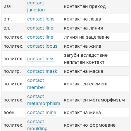
contact
изч.
контактен преход
junction
опт.
contact lens
контактна леща
ел.
contact line
контактна линия
политех.
contact line
линия на зацепване
политех.
contact locus
контактна жила
загуби вследствие
политех.
contact loss
неплътен контакт
полигр.
contact mask
контактна маска
contact
политех.
контактен елемент
member
contact
политех.
контактен метаморфизъм
metamorphism
воен.
contact mine
контактна мина
contact
политех.
контактно формоване
moulding