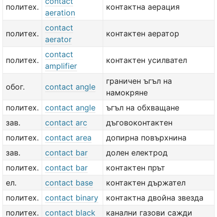
contact
политех.
контактна аерация
aeration
contact
политех.
контактен аератор
aerator
contact
политех.
контактен усилвател
amplifier
граничен ъгъл на
обог.
contact angle
намокряне
политех.
contact angle
ъгъл на обхващане
зав.
contact arc
дъговоконтактен
политех.
contact area
допирна повърхнина
зав.
contact bar
долен електрод
политех.
contact bar
контактен прът
ел.
contact base
контактен държател
политех.
contact binary
контактна двойна звезда
политех.
contact black
канални газови сажди