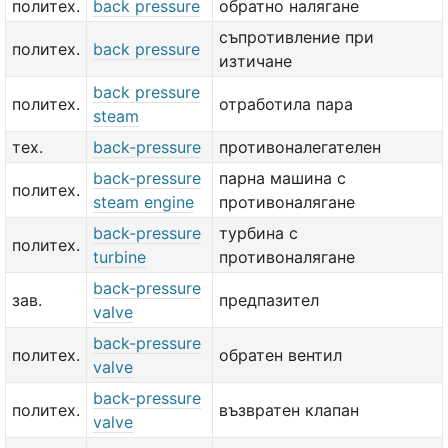
политех.
back pressure
обратно налягане
съпротивление при
политех.
back pressure
изтичане
back pressure
политех.
отработила пара
steam
тех.
back-pressure
противоналегателен
back-pressure
парна машина с
политех.
steam engine
противоналягане
back-pressure
турбина с
политех.
turbine
противоналягане
back-pressure
зав.
предпазител
valve
back-pressure
политех.
обратен вентил
valve
back-pressure
политех.
възвратен клапан
valve