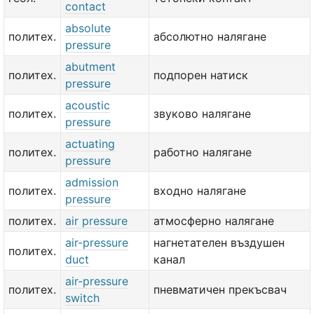
contact
absolute
политех.
абсолютно налягане
pressure
abutment
политех.
подпорен натиск
pressure
acoustic
политех.
звуково налягане
pressure
actuating
политех.
работно налягане
pressure
admission
политех.
входно налягане
pressure
политех.
air pressure
атмосферно налягане
air-pressure
нагнетателен въздушен
политех.
duct
канал
air-pressure
политех.
пневматичен прекъсвач
switch