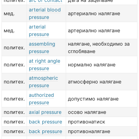
политех.
arc of contact
дъга на зацепване
arterial blood
мед.
артериално налягане
pressure
arterial
мед.
артериално налягане
pressure
assembling
налягане, необходимо за
политех.
pressure
сглобяване
at right angle
политех.
нормално налягане
pressure
atmospheric
политех.
атмосферно налягане
pressure
authorized
политех.
допустимо налягане
pressure
политех.
axial pressure
осово налягане
политех.
back pressure
противонатиск
политех.
back pressure
противоналягане