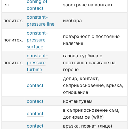
coning of
ел.
заостряне на контакт
contact
constant-
политех.
изобара
pressure line
constant-
повърхност с постоянно
политех.
pressure
налягане
surface
constant-
газова турбина с
политех.
pressure
постоянно налягане на
turbine
горене
допир, контакт,
contact
съприкосновение, връзка,
отношение
contact
контактувам
в съприкосновение съм,
contact
допирам се (with)
contact
връзка, познат (лице)