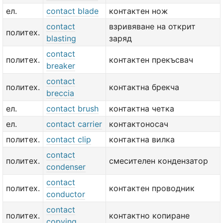
ел.
contact blade
контактен нож
contact
взривяване на открит
политех.
blasting
заряд
contact
политех.
контактен прекъсвач
breaker
contact
политех.
контактна брекча
breccia
ел.
contact brush
контактна четка
ел.
contact carrier
контактоносач
политех.
contact clip
контактна вилка
contact
политех.
смесителен кондензатор
condenser
contact
политех.
контактен проводник
conductor
contact
политех.
контактно копиране
copying