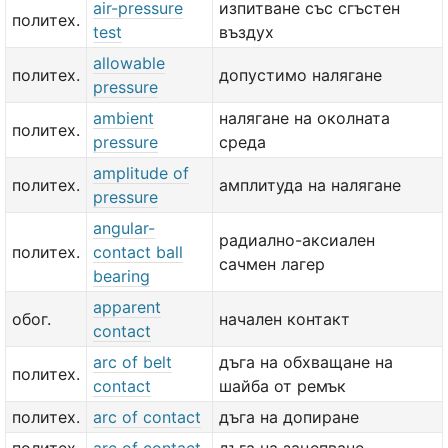
air-pressure
изпитване със сгъстен
политех.
test
въздух
allowable
политех.
допустимо налягане
pressure
ambient
налягане на околната
политех.
pressure
среда
amplitude of
политех.
амплитуда на налягане
pressure
angular-
радиално-аксиален
политех.
contact ball
сачмен лагер
bearing
apparent
обог.
начален контакт
contact
arc of belt
дъга на обхващане на
политех.
contact
шайба от ремък
политех.
arc of contact
дъга на допиране