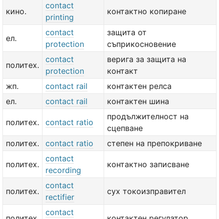
contact
кино.
контактно копиране
printing
contact
защита от
ел.
protection
съприкосновение
contact
верига за защита на
политех.
protection
контакт
жп.
contact rail
контактен релса
ел.
contact rail
контактен шина
продължителност на
политех.
contact ratio
сцепване
политех.
contact ratio
степен на препокриване
contact
политех.
контактно записване
recording
contact
политех.
сух токоизправител
rectifier
contact
политех.
контактен регулатор