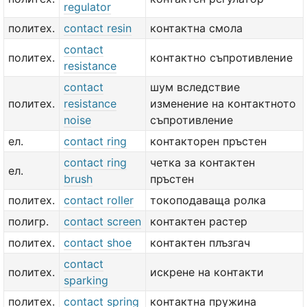
regulator
политех.
contact resin
контактна смола
contact
политех.
контактно съпротивление
resistance
contact
шум вследствие
политех.
resistance
изменение на контактното
noise
съпротивление
ел.
contact ring
контакторен пръстен
contact ring
четка за контактен
ел.
brush
пръстен
политех.
contact roller
токоподаваща ролка
полигр.
contact screen
контактен растер
политех.
contact shoe
контактен плъзгач
contact
политех.
искрене на контакти
sparking
политех.
contact spring
контактна пружина