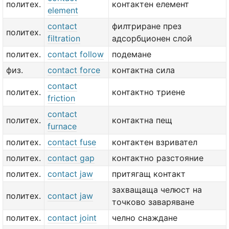
политех.
контактен елемент
element
contact
филтриране през
политех.
filtration
адсорбционен слой
политех.
contact follow
подемане
физ.
contact force
контактна сила
contact
политех.
контактно триене
friction
contact
политех.
контактна пещ
furnace
политех.
contact fuse
контактен взривател
политех.
contact gap
контактно разстояние
политех.
contact jaw
притягащ контакт
захващаща челюст на
политех.
contact jaw
точково заваряване
политех.
contact joint
челно снаждане