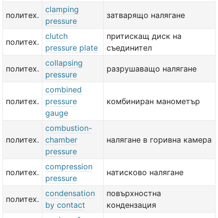
clamping
политех.
затварящо налягане
pressure
clutch
притискащ диск на
политех.
pressure plate
съединител
collapsing
политех.
разрушаващо налягане
pressure
combined
политех.
pressure
комбиниран манометър
gauge
combustion-
политех.
chamber
налягане в горивна камера
pressure
compression
политех.
натисково налягане
pressure
condensation
повърхностна
политех.
by contact
кондензация