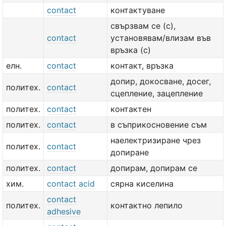
contact
контактуване
свързвам се (с),
contact
установявам/влизам във
връзка (с)
елн.
contact
контакт, връзка
допир, докосване, досег,
политех.
contact
сцепление, зацепление
политех.
contact
контактен
политех.
contact
в съприкосновение съм
наелектризиране чрез
политех.
contact
допиране
политех.
contact
допирам, допирам се
хим.
contact acid
сярна киселина
contact
политех.
контактно лепило
adhesive