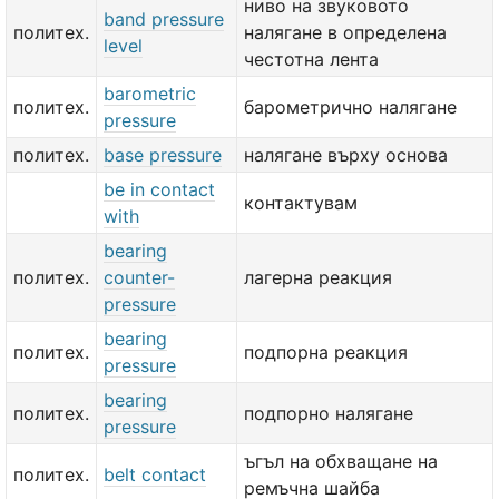
ниво на звуковото
band pressure
политех.
налягане в определена
level
честотна лента
barometric
политех.
барометрично налягане
pressure
политех.
base pressure
налягане върху основа
be in contact
контактувам
with
bearing
политех.
counter-
лагерна реакция
pressure
bearing
политех.
подпорна реакция
pressure
bearing
политех.
подпорно налягане
pressure
ъгъл на обхващане на
политех.
belt contact
ремъчна шайба