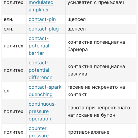
политех.
modulated
усилвател с прекъсвач
amplifier
елн.
contact-pin
щепсел
елн.
contact-plug
щепсел
contact-
контактна потенциална
политех.
potential
бариера
barrier
contact-
контактна потенциална
политех.
potential
разлика
difference
contact-spark
гасене на искренето на
ел.
quenching
контакт
continuous-
работа при непрекъснато
политех.
pressure
натискане на бутон
operation
counter
политех.
противоналягане
pressure