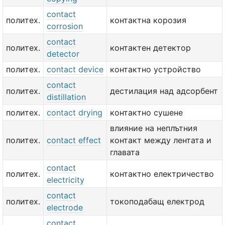
contact
политех.
контактна корозия
corrosion
contact
политех.
контактен детектор
detector
политех.
contact device
контактно устройство
contact
политех.
дестилация над адсорбент
distillation
политех.
contact drying
контактно сушене
влияние на неплътния
политех.
contact effect
контакт между лентата и
главата
contact
политех.
контактно електричество
electricity
contact
политех.
токоподабащ електрод
electrode
contact