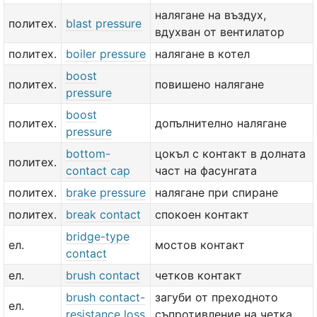
налягане на въздух,
политех.
blast pressure
вдухван от вентилатор
политех.
boiler pressure
налягане в котел
boost
политех.
повишено налягане
pressure
boost
политех.
допълнително налягане
pressure
bottom-
цокъл с контакт в долната
политех.
contact cap
част на фасунгата
политех.
brake pressure
налягане при спиране
политех.
break contact
спокоен контакт
bridge-type
ел.
мостов контакт
contact
ел.
brush contact
четков контакт
brush contact-
загуби от преходното
ел.
resistance loss
съпротивление на четка