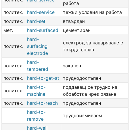
работа
политех.
hard-service
тежки условия на работа
политех.
hard-set
втвърден
мет.
hard-surfaced
цементиран
hard-
електрод за наваряване с
политех.
surfacing
твърда сплав
electrode
hard-
политех.
закален
tempered
политех.
hard-to-get-at
труднодостъпен
hard-to-
поддаващ се трудно на
политех.
machine
обработка чрез рязане
политех.
hard-to-reach
труднодостъпен
hard-to-
трудноизмиваем
remove
hard-wall