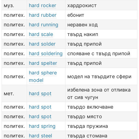
муз.
hard rocker
хардрокист
политех.
hard rubber
ебонит
политех.
hard running
неравен ход
политех.
hard scale
твърд накип
политех.
hard solder
твърд припой
политех.
hard soldering
спояване с твърд припой
политех.
hard spelter
твърд припой
hard sphere
политех.
модел на твърдите сфери
model
избелена зона от отливка
мет.
hard spot
от сив чугун
политех.
hard spot
твърдо включване
политех.
hard spot
твърдо място
политех.
hard spring
твърда пружина
политех.
hard steel
твърда стомана