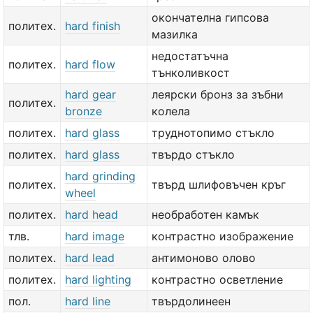
окончателна гипсова
политех.
hard finish
мазилка
недостатъчна
политех.
hard flow
тънколивкост
hard gear
леярски бронз за зъбни
политех.
bronze
колела
политех.
hard glass
труднотопимо стъкло
политех.
hard glass
твърдо стъкло
hard grinding
политех.
твърд шлифовъчен кръг
wheel
политех.
hard head
необработен камък
тлв.
hard image
контрастно изображение
политех.
hard lead
антимоново олово
политех.
hard lighting
контрастно осветление
пол.
hard line
твърдолинеен