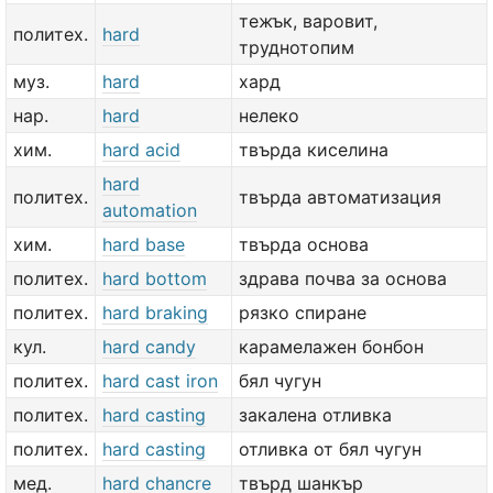
тежък, варовит,
политех.
hard
труднотопим
муз.
hard
хард
нар.
hard
нелеко
хим.
hard acid
твърда киселина
hard
политех.
твърда автоматизация
automation
хим.
hard base
твърда основа
политех.
hard bottom
здрава почва за основа
политех.
hard braking
рязко спиране
кул.
hard candy
карамелажен бонбон
политех.
hard cast iron
бял чугун
политех.
hard casting
закалена отливка
политех.
hard casting
отливка от бял чугун
мед.
hard chancre
твърд шанкър