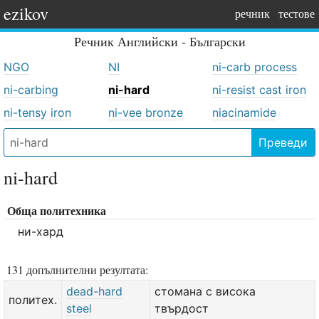
ezikov
речник
тестове
Речник
Английски - Български
NGO
NI
ni-carb process
ni-carbing
ni-hard
ni-resist cast iron
ni-tensy iron
ni-vee bronze
niacinamide
Преведи
ni-hard
Обща политехника
ни-хард
131 допълнителни резултата:
dead-hard
стомана с висока
политех.
steel
твърдост