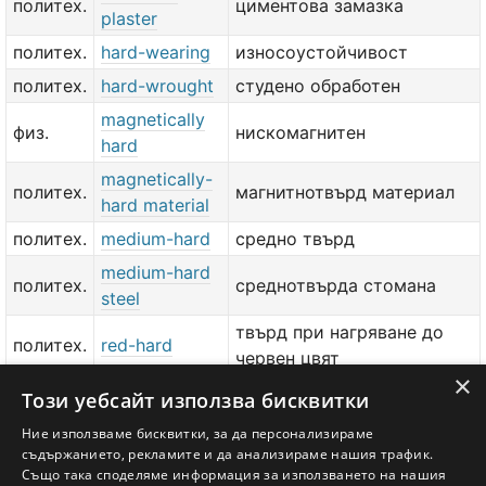
политех.
циментова замазка
plaster
политех.
hard-wearing
износоустойчивост
политех.
hard-wrought
студено обработен
magnetically
физ.
нискомагнитен
hard
magnetically-
политех.
магнитнотвърд материал
hard material
политех.
medium-hard
средно твърд
medium-hard
политех.
среднотвърда стомана
steel
твърд при нагряване до
политех.
red-hard
червен цвят
×
тех.
red-hard steel
бързорежеща стомана
Този уебсайт използва бисквитки
политех.
red-hard steel
топлоустойчива стомана
Ние използваме бисквитки, за да персонализираме
съдържанието, рекламите и да анализираме нашия трафик.
политех.
set up hard
затягам докрай
Също така споделяме информация за използването на нашия