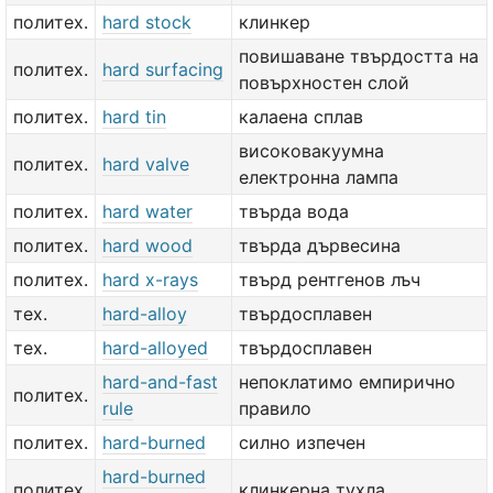
политех.
hard stock
клинкер
повишаване твърдостта на
политех.
hard surfacing
повърхностен слой
политех.
hard tin
калаена сплав
високовакуумна
политех.
hard valve
електронна лампа
политех.
hard water
твърда вода
политех.
hard wood
твърда дървесина
политех.
hard x-rays
твърд рентгенов лъч
тех.
hard-alloy
твърдосплавен
тех.
hard-alloyed
твърдосплавен
hard-and-fast
непоклатимо емпирично
политех.
rule
правило
политех.
hard-burned
силно изпечен
hard-burned
политех.
клинкерна тухла