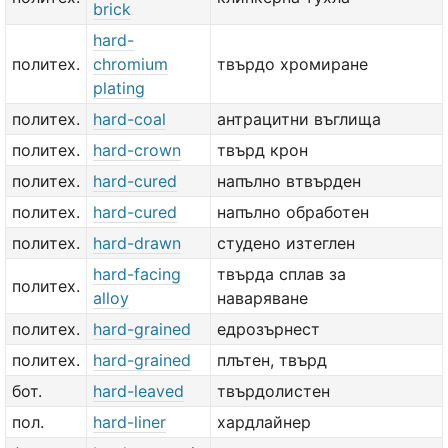
brick
hard-
политех.
chromium
твърдо хромиране
plating
политех.
hard-coal
антрацитни въглища
политех.
hard-crown
твърд крон
политех.
hard-cured
напълно втвърден
политех.
hard-cured
напълно обработен
политех.
hard-drawn
студено изтеглен
hard-facing
твърда сплав за
политех.
alloy
наваряване
политех.
hard-grained
едрозърнест
политех.
hard-grained
плътен, твърд
бот.
hard-leaved
твърдолистен
пол.
hard-liner
хардлайнер