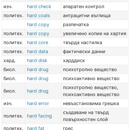
изч.
hard check
апаратен контрол
политех.
hard coals
антрацитни въглища
hard copy
разпечатка
политех.
hard copy
увеличено копие на хартия
политех.
hard core
твърда настилка
политех.
hard data
фактически данни
хард.
hard disk
харддиск
биол.
hard drug
психотропно вещество
биол.
hard drug
психоактивно вещество
психотропно вещество,
биол.
hard drug
психоактивно вещество
изч.
hard error
невъзстановима грешка
създаване на твърд
политех.
hard facing
повърхностен слой
политех.
hard fat
грес