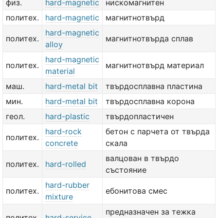
физ.
hard-magnetic
нискомагнитен
политех.
hard-magnetic
магнитнотвърд
hard-magnetic
политех.
магнитнотвърда сплав
alloy
hard-magnetic
политех.
магнитнотвърд материал
material
маш.
hard-metal bit
твърдосплавна пластина
мин.
hard-metal bit
твърдосплавна корона
геол.
hard-plastic
твърдопластичен
hard-rock
бетон с парчета от твърда
политех.
concrete
скала
валцован в твърдо
политех.
hard-rolled
състояние
hard-rubber
политех.
ебонитова смес
mixture
предназначен за тежка
политех.
hard-service