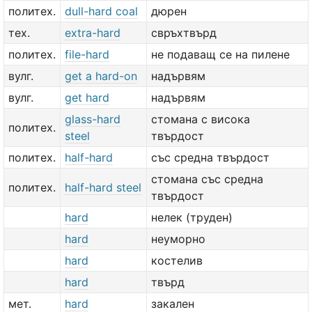
политех.
dull-hard coal
дюрен
тех.
extra-hard
свръхтвърд
политех.
file-hard
не подаващ се на пилене
вулг.
get a hard-on
надървям
вулг.
get hard
надървям
glass-hard
стомана с висока
политех.
steel
твърдост
политех.
half-hard
със средна твърдост
стомана със средна
политех.
half-hard steel
твърдост
hard
нелек (труден)
hard
неуморно
hard
костелив
hard
твърд
мет.
hard
закален