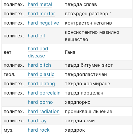
политех.
hard metal
твърда сплав
политех.
hard mortar
втвърден разтвор '
политех.
hard negative
контрастен негатив
консистентно мазилно
политех.
hard oil
вещество
hard pad
вет.
Гана
disease
политех.
hard pitch
твърд битумен зифт
геол.
hard plastic
твърдопластичен
политех.
hard plating
твърдо хромиране
политех.
hard porcelain
твърд порцелан
hard porno
хардпорно
политех.
hard radiation
проникващ лъчение
политех.
hard ray
твърди лъчи
муз.
hard rock
хардрок