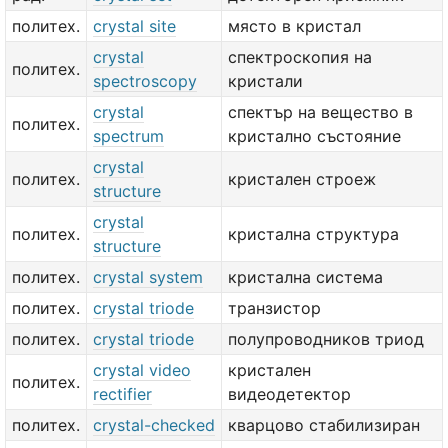
политех.
crystal site
място в кристал
crystal
спектроскопия на
политех.
spectroscopy
кристали
crystal
спектър на вещество в
политех.
spectrum
кристално състояние
crystal
политех.
кристален строеж
structure
crystal
политех.
кристална структура
structure
политех.
crystal system
кристална система
политех.
crystal triode
транзистор
политех.
crystal triode
полупроводников триод
crystal video
кристален
политех.
rectifier
видеодетектор
политех.
crystal-checked
кварцово стабилизиран