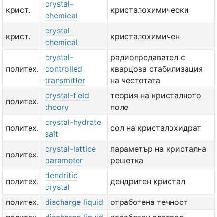
crystal-
крист.
кристалохимически
chemical
crystal-
крист.
кристалохимичен
chemical
crystal-
радиопредавател с
политех.
controlled
кварцова стабилизация
transmitter
на честотата
crystal-field
теория на кристалното
политех.
theory
поле
crystal-hydrate
политех.
сол на кристалохидрат
salt
crystal-lattice
параметър на кристална
политех.
parameter
решетка
dendritic
политех.
дендритен кристал
crystal
политех.
discharge liquid
отработена течност