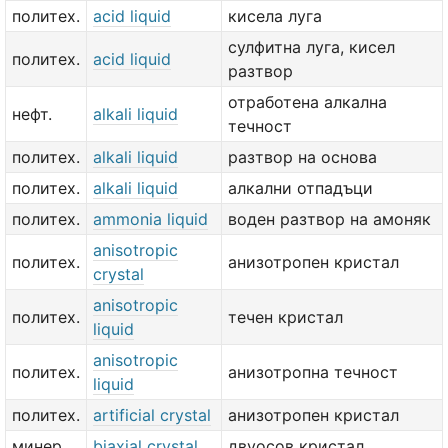
политех.
acid liquid
кисела луга
сулфитна луга, кисел
политех.
acid liquid
разтвор
отработена алкална
нефт.
alkali liquid
течност
политех.
alkali liquid
разтвор на основа
политех.
alkali liquid
алкални отпадъци
политех.
ammonia liquid
воден разтвор на амоняк
anisotropic
политех.
анизотропен кристал
crystal
anisotropic
политех.
течен кристал
liquid
anisotropic
политех.
анизотропна течност
liquid
политех.
artificial crystal
анизотропен кристал
минер.
biaxial crystal
двуосов кристал