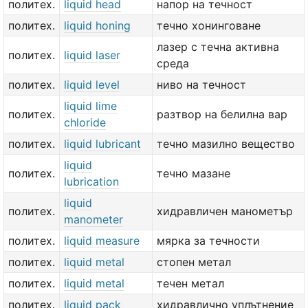
политех.
liquid head
напор на течност
политех.
liquid honing
течно хонинговане
лазер с течна активна
политех.
liquid laser
среда
политех.
liquid level
ниво на течност
liquid lime
политех.
разтвор на белилна вар
chloride
политех.
liquid lubricant
течно мазилно вещество
liquid
политех.
течно мазане
lubrication
liquid
политех.
хидравличен манометър
manometer
политех.
liquid measure
мярка за течности
политех.
liquid metal
стопен метал
политех.
liquid metal
течен метал
политех.
liquid pack
хидравлично уплътнение