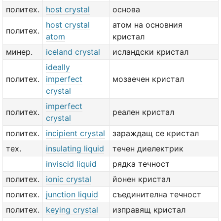
политех.
host crystal
основа
host crystal
атом на основния
политех.
atom
кристал
минер.
iceland crystal
исландски кристал
ideally
политех.
imperfect
мозаечен кристал
crystal
imperfect
политех.
реален кристал
crystal
политех.
incipient crystal
зараждащ се кристал
тех.
insulating liquid
течен диелектрик
inviscid liquid
рядка течност
политех.
ionic crystal
йонен кристал
политех.
junction liquid
съединителна течност
политех.
keying crystal
изправящ кристал