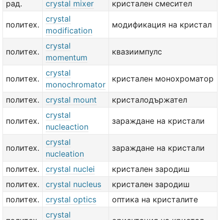
рад.
crystal mixer
кристален смесител
crystal
политех.
модификация на кристал
modification
crystal
политех.
квазиимпулс
momentum
crystal
политех.
кристален монохроматор
monochromator
политех.
crystal mount
кристалодържател
crystal
политех.
зараждане на кристали
nucleaction
crystal
политех.
зараждане на кристали
nucleation
политех.
crystal nuclei
кристален зародиш
политех.
crystal nucleus
кристален зародиш
политех.
crystal optics
оптика на кристалите
crystal