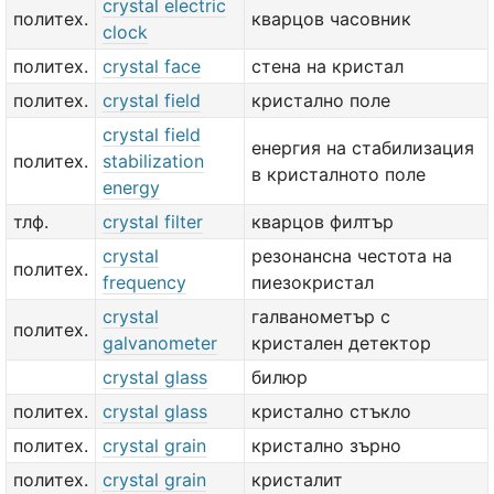
crystal electric
политех.
кварцов часовник
clock
политех.
crystal face
стена на кристал
политех.
crystal field
кристално поле
crystal field
енергия на стабилизация
политех.
stabilization
в кристалното поле
energy
тлф.
crystal filter
кварцов филтър
crystal
резонансна честота на
политех.
frequency
пиезокристал
crystal
галванометър с
политех.
galvanometer
кристален детектор
crystal glass
билюр
политех.
crystal glass
кристално стъкло
политех.
crystal grain
кристално зърно
политех.
crystal grain
кристалит