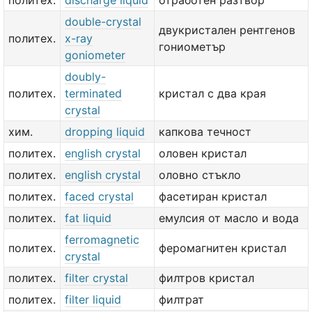
политех.
discharge liquid
отработен разтвор
double-crystal
двукристален рентгенов
политех.
x-ray
гониометър
goniometer
doubly-
политех.
terminated
кристал с два края
crystal
хим.
dropping liquid
капкова течност
политех.
english crystal
оловен кристал
политех.
english crystal
оловно стъкло
политех.
faced crystal
фасетиран кристал
политех.
fat liquid
емулсия от масло и вода
ferromagnetic
политех.
феромагнитен кристал
crystal
политех.
filter crystal
филтров кристал
политех.
filter liquid
филтрат