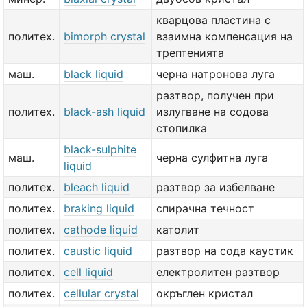
кварцова пластина с
политех.
bimorph crystal
взаимна компенсация на
трептенията
маш.
black liquid
черна натронова луга
разтвор, получен при
политех.
black-ash liquid
излугване на содова
стопилка
black-sulphite
маш.
черна сулфитна луга
liquid
политех.
bleach liquid
разтвор за избелване
политех.
braking liquid
спирачна течност
политех.
cathode liquid
католит
политех.
caustic liquid
разтвор на сода каустик
политех.
cell liquid
електролитен разтвор
политех.
cellular crystal
окръглен кристал