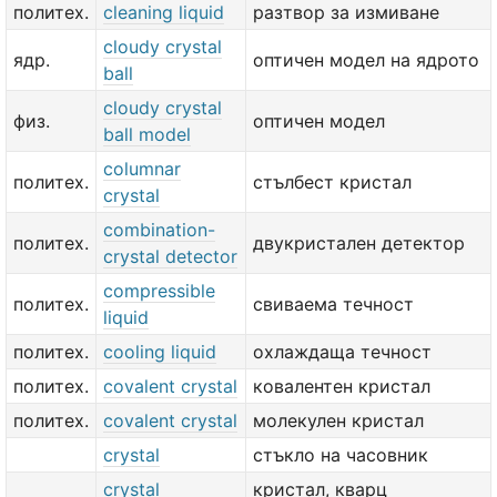
политех.
cleaning liquid
разтвор за измиване
cloudy crystal
ядр.
оптичен модел на ядрото
ball
cloudy crystal
физ.
оптичен модел
ball model
columnar
политех.
стълбест кристал
crystal
combination-
политех.
двукристален детектор
crystal detector
compressible
политех.
свиваема течност
liquid
политех.
cooling liquid
охлаждаща течност
политех.
covalent crystal
ковалентен кристал
политех.
covalent crystal
молекулен кристал
crystal
стъкло на часовник
crystal
кристал, кварц