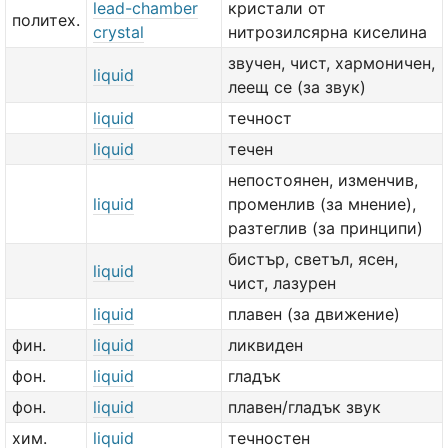
lead-chamber
кристали от
политех.
crystal
нитрозилсярна киселина
звучен, чист, хармоничен,
liquid
леещ се (за звук)
liquid
течност
liquid
течен
непостоянен, изменчив,
liquid
променлив (за мнение),
разтеглив (за принципи)
бистър, светъл, ясен,
liquid
чист, лазурен
liquid
плавен (за движение)
фин.
liquid
ликвиден
фон.
liquid
гладък
фон.
liquid
плавен/гладък звук
хим.
liquid
течностен