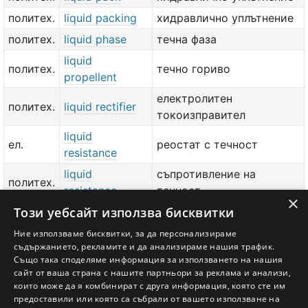
политех.
liquid packing
хидравлично уплътнение
политех.
liquid phase
течна фаза
liquid
политех.
течно гориво
propellent
електролитен
политех.
liquid rectifier
токоизправител
liquid
ел.
реостат с течност
resistance
liquid
съпротивление на
политех.
resistance
течност
×
Този уебсайт използва бисквитки
liquid
политех.
вискозно съпротивление
resistance
Ние използваме бисквитки, за да персонализираме
съдържанието, рекламите и да анализираме нашия трафик.
политех.
liquid resistor
резистор с течност
Също така споделяме информация за използването на нашия
сайт от ваша страна с нашите партньори за реклама и анализи,
добави значение или превод
тук
които може да я комбинират с друга информация, която сте им
предоставили или която са събрали от вашето използване на