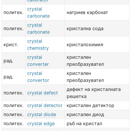
crystal
политех.
натриев карбонат
carbonate
crystal
политех.
кристална сода
carbonate
crystal
крист.
кристалохимия
chemistry
crystal
кристален
рад.
converter
преобразувател
crystal
кристален
рад.
convertor
преобразувател
дефект на кристалната
политех.
crystal defect
решетка
политех.
crystal detector
кристален детектор
политех.
crystal diode
кристален диод
политех.
crystal edge
ръб на кристал