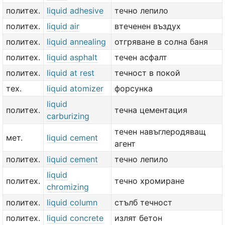
политех.
liquid adhesive
течно лепило
политех.
liquid air
втеченен въздух
политех.
liquid annealing
отгряване в солна баня
политех.
liquid asphalt
течен асфалт
политех.
liquid at rest
течност в покой
тех.
liquid atomizer
форсунка
liquid
политех.
течна цементация
carburizing
течен навъглеродяващ
мет.
liquid cement
агент
политех.
liquid cement
течно лепило
liquid
политех.
течно хромиране
chromizing
политех.
liquid column
стълб течност
политех.
liquid concrete
излят бетон