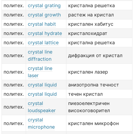
политех.
crystal grating
кристална решетка
политех.
crystal growth
растеж на кристал
политех.
crystal habit
кристален хабитус
политех.
crystal hydrate
кристалохидрат
политех.
crystal lattice
кристална решетка
crystal line
политех.
дифракция от кристал
diffraction
crystal line
политех.
кристален лазер
laser
политех.
crystal liquid
анизотропна течност
политех.
crystal liquid
течен кристал
crystal
пиезоелектричен
политех.
loudspeaker
високоговорител
crystal
политех.
кристален микрофон
microphone