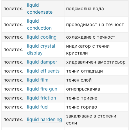
liquid
политех.
подсмолна вода
condensate
liquid
политех.
проводимост на течност
conduction
политех.
liquid cooling
охлаждане с течност
liquid crystal
индикатор с течни
политех.
display
кристали
политех.
liquid damper
хидравличен амортисьор
политех.
liquid effluents
течни отпадъци
политех.
liquid film
течен слой
политех.
liquid fire gun
огнепръскачка
политех.
liquid friction
течно триене
политех.
liquid fuel
течно гориво
закаляване в стопени
политех.
liquid hardening
соли