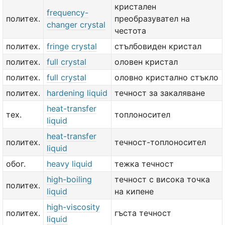
кристален
frequency-
политех.
преобразувател на
changer crystal
честота
политех.
fringe crystal
стълбовиден кристал
политех.
full crystal
оловен кристал
политех.
full crystal
оловно кристално стъкло
политех.
hardening liquid
течност за закаляване
heat-transfer
тех.
топлоносител
liquid
heat-transfer
политех.
течност-топлоносител
liquid
обог.
heavy liquid
тежка течност
high-boiling
течност с висока точка
политех.
liquid
на кипене
high-viscosity
политех.
гъста течност
liquid