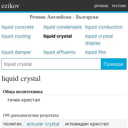
ezikov
речник
тестове
Речник
Английски - Български
liquid concrete
liquid condensate
liquid conduction
liquid cooling
liquid crystal
liquid crystal
display
liquid damper
liquid effluents
liquid film
Преведи
liquid crystal
Обща политехника
течен кристал
199 допълнителни резултата:
политех.
acicular crystal
игловиден кристал