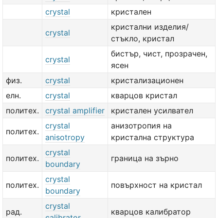
crystal
кристален
кристални изделия/
crystal
стъкло, кристал
бистър, чист, прозрачен,
crystal
ясен
физ.
crystal
кристализационен
елн.
crystal
кварцов кристал
политех.
crystal amplifier
кристален усилвател
crystal
анизотропия на
политех.
anisotropy
кристална структура
crystal
политех.
граница на зърно
boundary
crystal
политех.
повърхност на кристал
boundary
crystal
рад.
кварцов калибратор
calibrator