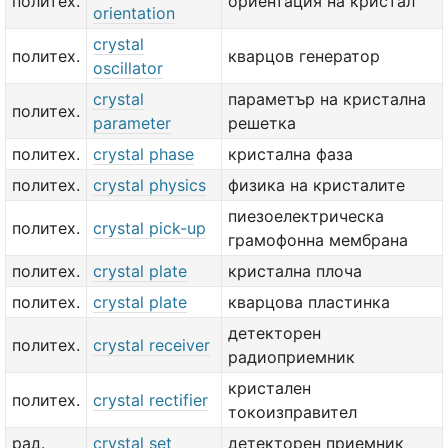
политех.
ориентация на кристал
orientation
crystal
политех.
кварцов генератор
oscillator
crystal
параметър на кристална
политех.
parameter
решетка
политех.
crystal phase
кристална фаза
политех.
crystal physics
физика на кристалите
пиезоелектрическа
политех.
crystal pick-up
грамофонна мембрана
политех.
crystal plate
кристална плоча
политех.
crystal plate
кварцова пластинка
детекторен
политех.
crystal receiver
радиоприемник
кристален
политех.
crystal rectifier
токоизправител
рад.
crystal set
детекторен приемник