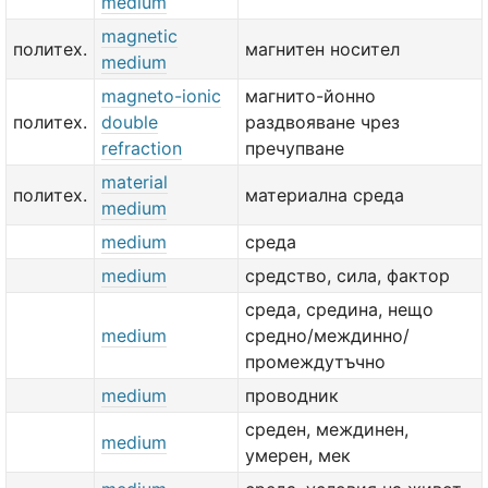
medium
magnetic
политех.
магнитен носител
medium
magneto-ionic
магнито-йонно
политех.
double
раздвояване чрез
refraction
пречупване
material
политех.
материална среда
medium
medium
среда
medium
средство, сила, фактор
среда, средина, нещо
medium
средно/междинно/
промеждутъчно
medium
проводник
среден, междинен,
medium
умерен, мек