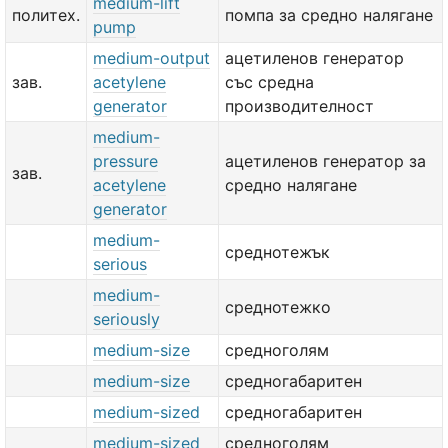
medium-lift
политех.
помпа за средно налягане
pump
medium-output
ацетиленов генератор
зав.
acetylene
със средна
generator
производителност
medium-
pressure
ацетиленов генератор за
зав.
acetylene
средно налягане
generator
medium-
среднотежък
serious
medium-
среднотежко
seriously
medium-size
средноголям
medium-size
средногабаритен
medium-sized
средногабаритен
medium-sized
средноголям