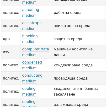
medium
actuating
политех.
работна среда
medium
anisotropic
политех.
анизотропна среда
medium
blocking
ядр.
защитна среда
medium
computer data
машинен носител на
изч.
medium
данни
condensed
политех.
кондензирана среда
medium
conducting
политех.
проводяща среда
medium
cooling
хладилен агент, баня за
политех.
medium
закаляване
cooling
политех.
охлаждаща среда