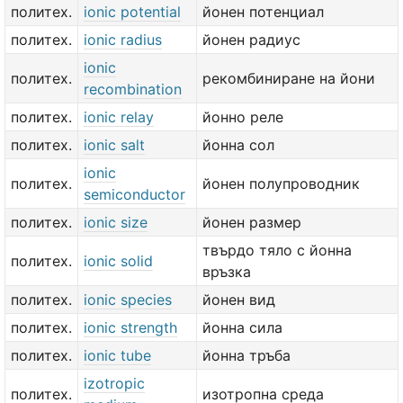
политех.
ionic potential
йонен потенциал
политех.
ionic radius
йонен радиус
ionic
политех.
рекомбиниране на йони
recombination
политех.
ionic relay
йонно реле
политех.
ionic salt
йонна сол
ionic
политех.
йонен полупроводник
semiconductor
политех.
ionic size
йонен размер
твърдо тяло с йонна
политех.
ionic solid
връзка
политех.
ionic species
йонен вид
политех.
ionic strength
йонна сила
политех.
ionic tube
йонна тръба
izotropic
политех.
изотропна среда