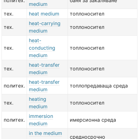
политех.
баня за закаляване
medium
тех.
heat medium
топлоносител
heat-carrying
тех.
топлоносител
medium
heat-
тех.
conducting
топлоносител
medium
heat-transfer
тех.
топлоносител
medium
heat-transfer
политех.
топлопредаваща среда
medium
heating
тех.
топлоносител
medium
immersion
политех.
имерсионна среда
medium
in the medium
средносрочно