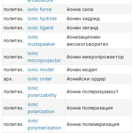
entablature
политех.
ionic force
йонна сила
политех.
ionic hydride
йонен хидрид
политех.
ionic ligand
йонен лиганд
ionic
йонизационен
политех.
loudspeaker
високоговорител
ionic
политех.
йонен микропрожектор
microprojector
политех.
ionic model
йонен модел
арх.
ionic order
йонийски ордер
ionic
политех.
йонна поляризуемост
polarizability
ionic
политех.
йонна поляризация
polarization
ionic
политех.
йонна полимеризация
polymerization