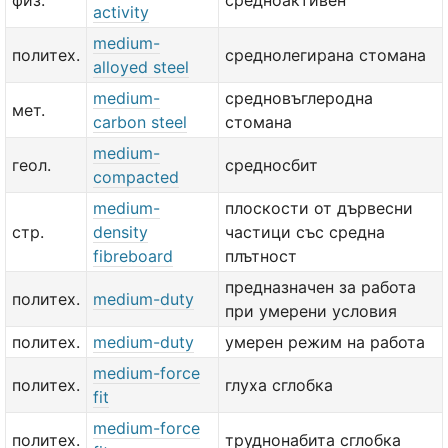
физ.
средноактивен
activity
medium-
политех.
среднолегирана стомана
alloyed steel
medium-
средновъглеродна
мет.
carbon steel
стомана
medium-
геол.
средносбит
compacted
medium-
плоскости от дървесни
стр.
density
частици със средна
fibreboard
плътност
предназначен за работа
политех.
medium-duty
при умерени условия
политех.
medium-duty
умерен режим на работа
medium-force
политех.
глуха сглобка
fit
medium-force
политех.
труднонабита сглобка