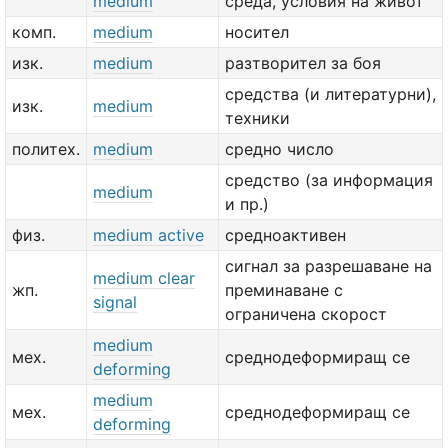
medium
среда, условия на живот
комп.
medium
носител
изк.
medium
разтворител за боя
средства (и литературни),
изк.
medium
техники
политех.
medium
средно число
средство (за информация
medium
и пр.)
физ.
medium active
средноактивен
сигнал за разрешаване на
medium clear
жп.
преминаване с
signal
ограничена скорост
medium
мех.
среднодеформиращ се
deforming
medium
мех.
среднодеформиращ се
deforming