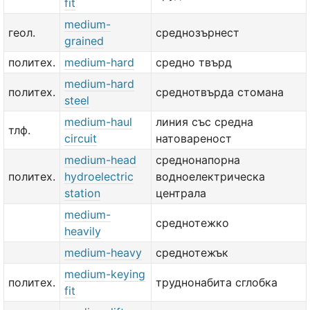
fit
medium-
геол.
среднозърнест
grained
политех.
medium-hard
средно твърд
medium-hard
политех.
среднотвърда стомана
steel
medium-haul
линия със средна
тлф.
circuit
натовареност
medium-head
среднонапорна
политех.
hydroelectric
водноелектрическа
station
централа
medium-
среднотежко
heavily
medium-heavy
среднотежък
medium-keying
политех.
труднонабита сглобка
fit