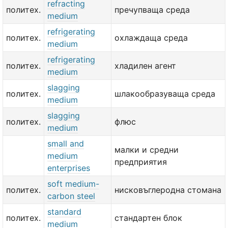
refracting
политех.
пречупваща среда
medium
refrigerating
политех.
охлаждаща среда
medium
refrigerating
политех.
хладилен агент
medium
slagging
политех.
шлакообразуваща среда
medium
slagging
политех.
флюс
medium
small and
малки и средни
medium
предприятия
enterprises
soft medium-
политех.
нисковъглеродна стомана
carbon steel
standard
политех.
стандартен блок
medium