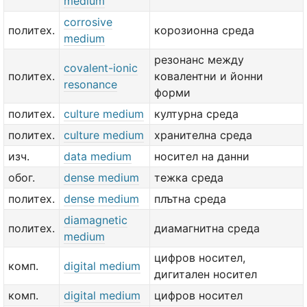
medium
corrosive
политех.
корозионна среда
medium
резонанс между
covalent-ionic
политех.
ковалентни и йонни
resonance
форми
политех.
culture medium
културна среда
политех.
culture medium
хранителна среда
изч.
data medium
носител на данни
обог.
dense medium
тежка среда
политех.
dense medium
плътна среда
diamagnetic
политех.
диамагнитна среда
medium
цифров носител,
комп.
digital medium
дигитален носител
комп.
digital medium
цифров носител