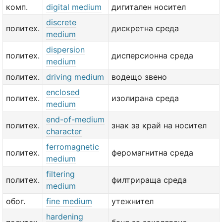
комп.
digital medium
дигитален носител
discrete
политех.
дискретна среда
medium
dispersion
политех.
дисперсионна среда
medium
политех.
driving medium
водещо звено
enclosed
политех.
изолирана среда
medium
end-of-medium
политех.
знак за край на носител
character
ferromagnetic
политех.
феромагнитна среда
medium
filtering
политех.
филтрираща среда
medium
обог.
fine medium
утежнител
hardening