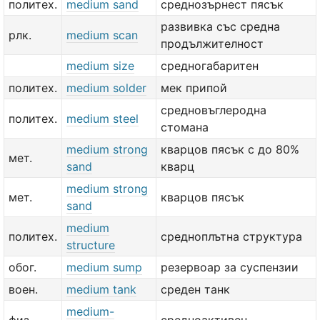
политех.
medium sand
среднозърнест пясък
развивка със средна
рлк.
medium scan
продължителност
medium size
средногабаритен
политех.
medium solder
мек припой
средновъглеродна
политех.
medium steel
стомана
medium strong
кварцов пясък с до 80%
мет.
sand
кварц
medium strong
мет.
кварцов пясък
sand
medium
политех.
средноплътна структура
structure
обог.
medium sump
резервоар за суспензии
воен.
medium tank
среден танк
medium-