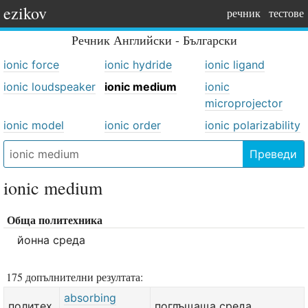
ezikov
речник
тестове
Речник
Английски - Български
ionic force
ionic hydride
ionic ligand
ionic loudspeaker
ionic medium
ionic
microprojector
ionic model
ionic order
ionic polarizability
Преведи
ionic medium
Обща политехника
йонна среда
175 допълнителни резултата:
absorbing
политех.
поглъщаща среда