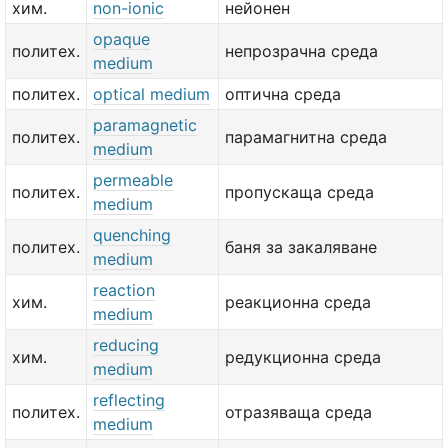
хим.
non-ionic
нейонен
opaque
политех.
непрозрачна среда
medium
политех.
optical medium
оптична среда
paramagnetic
политех.
парамагнитна среда
medium
permeable
политех.
пропускаща среда
medium
quenching
политех.
баня за закаляване
medium
reaction
хим.
реакционна среда
medium
reducing
хим.
редукционна среда
medium
reflecting
политех.
отразяваща среда
medium