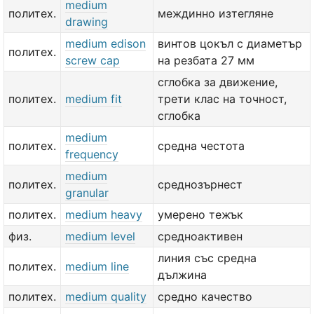
medium
политех.
междинно изтегляне
drawing
medium edison
винтов цокъл с диаметър
политех.
screw cap
на резбата 27 мм
сглобка за движение,
политех.
medium fit
трети клас на точност,
сглобка
medium
политех.
средна честота
frequency
medium
политех.
среднозърнест
granular
политех.
medium heavy
умерено тежък
физ.
medium level
средноактивен
линия със средна
политех.
medium line
дължина
политех.
medium quality
средно качество