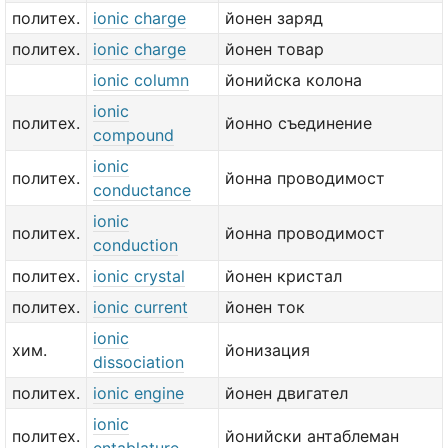
политех.
ionic charge
йонен заряд
политех.
ionic charge
йонен товар
ionic column
йонийска колона
ionic
политех.
йонно съединение
compound
ionic
политех.
йонна проводимост
conductance
ionic
политех.
йонна проводимост
conduction
политех.
ionic crystal
йонен кристал
политех.
ionic current
йонен ток
ionic
хим.
йонизация
dissociation
политех.
ionic engine
йонен двигател
ionic
политех.
йонийски антаблеман