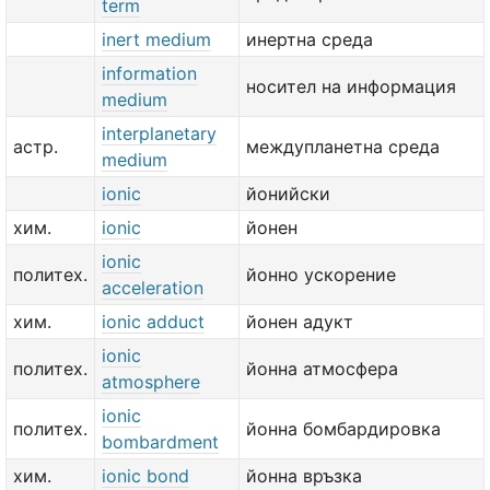
term
inert medium
инертна среда
information
носител на информация
medium
interplanetary
астр.
междупланетна среда
medium
ionic
йонийски
хим.
ionic
йонен
ionic
политех.
йонно ускорение
acceleration
хим.
ionic adduct
йонен адукт
ionic
политех.
йонна атмосфера
atmosphere
ionic
политех.
йонна бомбардировка
bombardment
хим.
ionic bond
йонна връзка