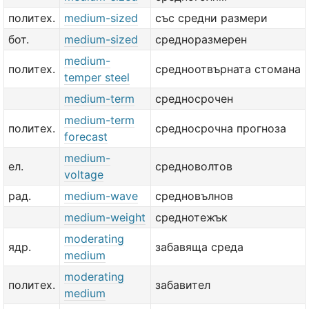
политех.
medium-sized
със средни размери
бот.
medium-sized
средноразмерен
medium-
политех.
средноотвърната стомана
temper steel
medium-term
средносрочен
medium-term
политех.
средносрочна прогноза
forecast
medium-
ел.
средноволтов
voltage
рад.
medium-wave
средновълнов
medium-weight
среднотежък
moderating
ядр.
забавяща среда
medium
moderating
политех.
забавител
medium