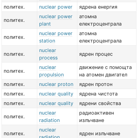
политех.
nuclear power
ядрена енергия
nuclear power
атомна
политех.
plant
електроцентрала
nuclear power
атомна
политех.
station
електроцентрала
nuclear
политех.
ядрен процес
process
nuclear
движение с помощта
политех.
propulsion
на атомен двигател
политех.
nuclear proton
ядрен протон
политех.
nuclear quality
ядрена чистота
политех.
nuclear quality
ядрени свойства
nuclear
радиоактивен
политех.
radiation
излъчване
nuclear
политех.
ядрен излъчване
radiation