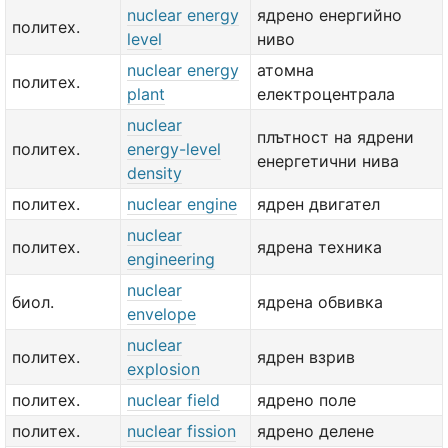
nuclear energy
ядрено енергийно
политех.
level
ниво
nuclear energy
атомна
политех.
plant
електроцентрала
nuclear
плътност на ядрени
политех.
energy-level
енергетични нива
density
политех.
nuclear engine
ядрен двигател
nuclear
политех.
ядрена техника
engineering
nuclear
биол.
ядрена обвивка
envelope
nuclear
политех.
ядрен взрив
explosion
политех.
nuclear field
ядрено поле
политех.
nuclear fission
ядрено делене