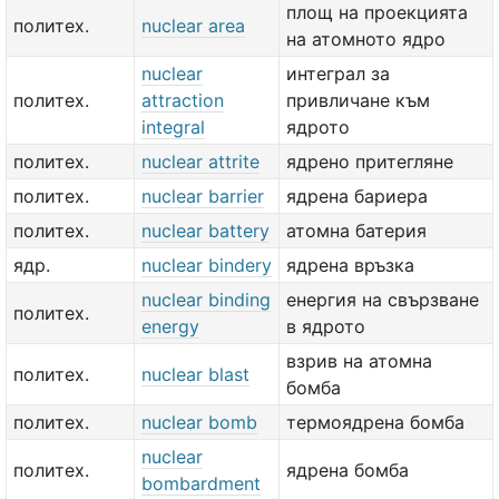
площ на проекцията
политех.
nuclear area
на атомното ядро
nuclear
интеграл за
политех.
attraction
привличане към
integral
ядрото
политех.
nuclear attrite
ядрено притегляне
политех.
nuclear barrier
ядрена бариера
политех.
nuclear battery
атомна батерия
ядр.
nuclear bindery
ядрена връзка
nuclear binding
енергия на свързване
политех.
energy
в ядрото
взрив на атомна
политех.
nuclear blast
бомба
политех.
nuclear bomb
термоядрена бомба
nuclear
политех.
ядрена бомба
bombardment