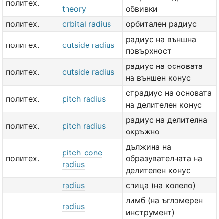
политех.
theory
обвивки
политех.
orbital radius
орбитален радиус
радиус на външна
политех.
outside radius
повърхност
радиус на основата
политех.
outside radius
на външен конус
страдиус на основата
политех.
pitch radius
на делителен конус
радиус на делителна
политех.
pitch radius
окръжно
дължина на
pitch-cone
политех.
образувателната на
radius
делителен конус
radius
спица (на колело)
лимб (на ъгломерен
radius
инструмент)