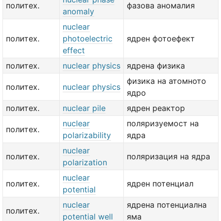
политех.
фазова аномалия
anomaly
nuclear
политех.
photoelectric
ядрен фотоефект
effect
политех.
nuclear physics
ядрена физика
физика на атомното
политех.
nuclear physics
ядро
политех.
nuclear pile
ядрен реактор
nuclear
поляризуемост на
политех.
polarizability
ядра
nuclear
политех.
поляризация на ядра
polarization
nuclear
политех.
ядрен потенциал
potential
nuclear
ядрена потенциална
политех.
potential well
яма