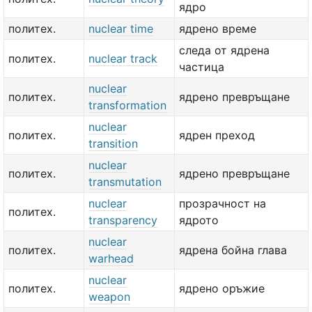
ядро
политех.
nuclear time
ядрено време
следа от ядрена
политех.
nuclear track
частица
nuclear
политех.
ядрено превръщане
transformation
nuclear
политех.
ядрен преход
transition
nuclear
политех.
ядрено превръщане
transmutation
nuclear
прозрачност на
политех.
transparency
ядрото
nuclear
политех.
ядрена бойна глава
warhead
nuclear
политех.
ядрено оръжие
weapon