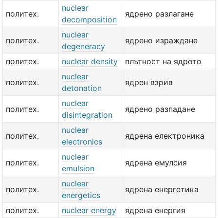
nuclear
политех.
ядрено разлагане
decomposition
nuclear
политех.
ядрено израждане
degeneracy
политех.
nuclear density
плътност на ядрото
nuclear
политех.
ядрен взрив
detonation
nuclear
политех.
ядрено разпадане
disintegration
nuclear
политех.
ядрена електроника
electronics
nuclear
политех.
ядрена емулсия
emulsion
nuclear
политех.
ядрена енергетика
energetics
политех.
nuclear energy
ядрена енергия