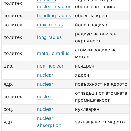
политех.
nuclear reactor
обогатено гориво
политех.
handling radius
обсег на кран
политех.
ionic radius
йонен радиус
радиус на описан
политех.
long radius
окръжност
атомен радиус на
политех.
metallic radius
метал
физ.
non-nuclear
неядрен
nuclear
ядрен
ядр.
nuclear
повърхност на ядрото
отпадъци от атомната
политех.
nuclear
промишленост
соц.
nuclear
нуклеарен
nuclear
ядр.
захващане от ядрото
absorption