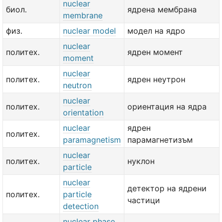
nuclear
биол.
ядрена мембрана
membrane
физ.
nuclear model
модел на ядро
nuclear
политех.
ядрен момент
moment
nuclear
политех.
ядрен неутрон
neutron
nuclear
политех.
ориентация на ядра
orientation
nuclear
ядрен
политех.
paramagnetism
парамагнетизъм
nuclear
политех.
нуклон
particle
nuclear
детектор на ядрени
политех.
particle
частици
detection
nuclear phase