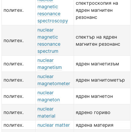
спектроскопия на
magnetic
политех.
ядрен магнитен
resonance
резонанс
spectroscopy
nuclear
magnetic
спектър на ядрен
политех.
resonance
магнитен резонанс
spectrum
nuclear
политех.
ядрен магнетизъм
magnetism
nuclear
политех.
ядрен магнитометър
magnetometer
nuclear
политех.
ядрен магнетон
magneton
nuclear
политех.
ядрено гориво
material
политех.
nuclear matter
ядрена материя