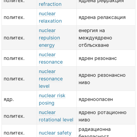
политех.
ядрена рефракция
refraction
nuclear
политех.
ядрена релаксация
relaxation
nuclear
енергия на
политех.
repulsion
междуядрено
energy
отблъскване
nuclear
политех.
ядрен резонанс
resonance
nuclear
ядрено резонансно
политех.
resonance
ниво
level
nuclear risk
ядр.
ядреноопасен
posing
nuclear
ядрено ротационно
политех.
rotational level
ниво
радиационна
политех.
nuclear safety
безопасност