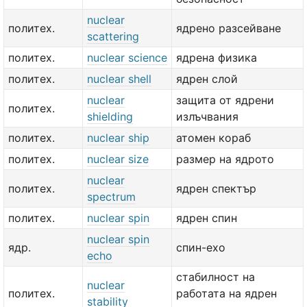
nuclear
политех.
ядрено разсейване
scattering
политех.
nuclear science
ядрена физика
политех.
nuclear shell
ядрен слой
nuclear
защита от ядрени
политех.
shielding
излъчвания
политех.
nuclear ship
атомен кораб
политех.
nuclear size
размер на ядрото
nuclear
политех.
ядрен спектър
spectrum
политех.
nuclear spin
ядрен спин
nuclear spin
ядр.
спин-ехо
echo
стабилност на
nuclear
политех.
работата на ядрен
stability