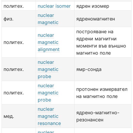
политех.
nuclear isomer
ядрен изомер
nuclear
физ.
ядреномагнитен
magnetic
построяване на
nuclear
ядрени магнитни
политех.
magnetic
моменти във външно
alignment
магнитно поле
nuclear
политех.
magnetic
ямр-сонда
probe
nuclear
протонен измервател
политех.
magnetic
на магнитно поле
probe
nuclear
ядрено-магнитно-
мед.
magnetic
резонансен
resonance
nuclear