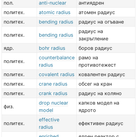
пол.
anti-nuclear
антиядрен
политех.
atomic radius
атомен радиус
политех.
bending radius
радиус на огъване
радиус на
политех.
bending radius
закръгление
ядр.
bohr radius
боров радиус
counterbalance
рамо на
политех.
radius
противотежест
политех.
covalent radius
ковалентен радиус
политех.
crane radius
обсег на кран
политех.
crank radius
радиус на коляно
drop nuclear
капков модел на
физ.
model
ядрото
effective
политех.
ефективен радиус
radius
enriched
ядрен реактор с