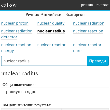
ezikov
речник
тестове
Речник
Английски - Български
nuclear proton
nuclear quality
nuclear radiation
nuclear radiation
nuclear radius
nuclear reaction
detector
nuclear reaction
nuclear reactor
nuclear reactor
energy
core
Преведи
nuclear radius
Обща политехника
радиус на ядро
184 допълнителни резултата: