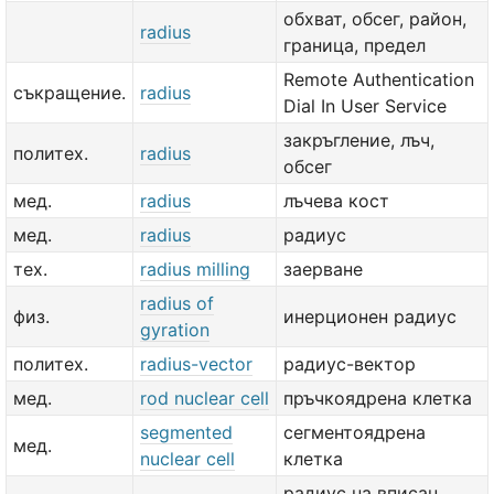
обхват, обсег, район,
radius
граница, предел
Remote Authentication
съкращение.
radius
Dial In User Service
закръгление, лъч,
политех.
radius
обсег
мед.
radius
лъчева кост
мед.
radius
радиус
тех.
radius milling
заерване
radius of
физ.
инерционен радиус
gyration
политех.
radius-vector
радиус-вектор
мед.
rod nuclear cell
пръчкоядрена клетка
segmented
сегментоядрена
мед.
nuclear cell
клетка
радиус на вписан