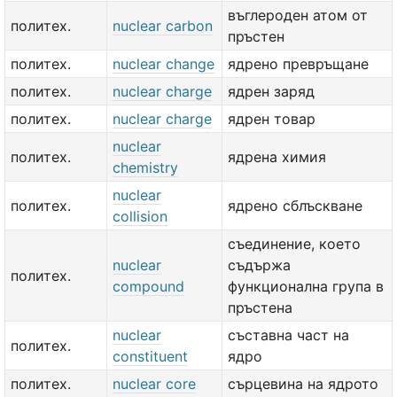
въглероден атом от
политех.
nuclear carbon
пръстен
политех.
nuclear change
ядрено превръщане
политех.
nuclear charge
ядрен заряд
политех.
nuclear charge
ядрен товар
nuclear
политех.
ядрена химия
chemistry
nuclear
политех.
ядрено сблъскване
collision
съединение, което
nuclear
съдържа
политех.
compound
функционална група в
пръстена
nuclear
съставна част на
политех.
constituent
ядро
политех.
nuclear core
сърцевина на ядрото