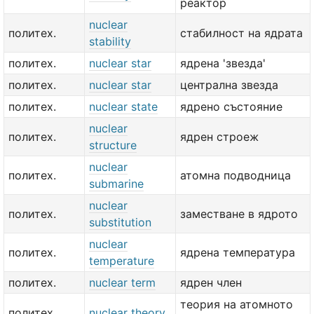
реактор
nuclear
политех.
стабилност на ядрата
stability
политех.
nuclear star
ядрена 'звезда'
политех.
nuclear star
централна звезда
политех.
nuclear state
ядрено състояние
nuclear
политех.
ядрен строеж
structure
nuclear
политех.
атомна подводница
submarine
nuclear
политех.
заместване в ядрото
substitution
nuclear
политех.
ядрена температура
temperature
политех.
nuclear term
ядрен член
теория на атомното
политех.
nuclear theory