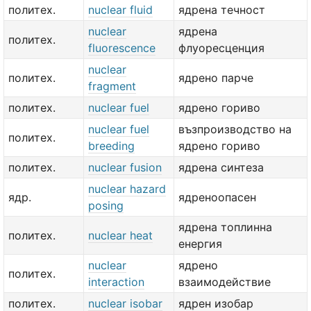
политех.
nuclear fluid
ядрена течност
nuclear
ядрена
политех.
fluorescence
флуоресценция
nuclear
политех.
ядрено парче
fragment
политех.
nuclear fuel
ядрено гориво
nuclear fuel
възпроизводство на
политех.
breeding
ядрено гориво
политех.
nuclear fusion
ядрена синтеза
nuclear hazard
ядр.
ядреноопасен
posing
ядрена топлинна
политех.
nuclear heat
енергия
nuclear
ядрено
политех.
interaction
взаимодействие
политех.
nuclear isobar
ядрен изобар