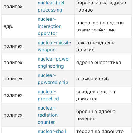
nuclear-fuel
обработка на ядрено
политех.
processing
гориво
nuclear-
оператор на ядрено
ядр.
interaction
взаимодействие
operator
nuclear-missile
ракетно-ядрено
политех.
weapon
оръжие
nuclear-power
политех.
ядрена енергетика
engineering
nuclear-
политех.
атомен кораб
powered ship
nuclear-
снабден с ядрен
политех.
propelled
двигател
nuclear-
брояч на ядрено
политех.
radiation
лъчение
counter
nuclear-shell
теория на ядрените