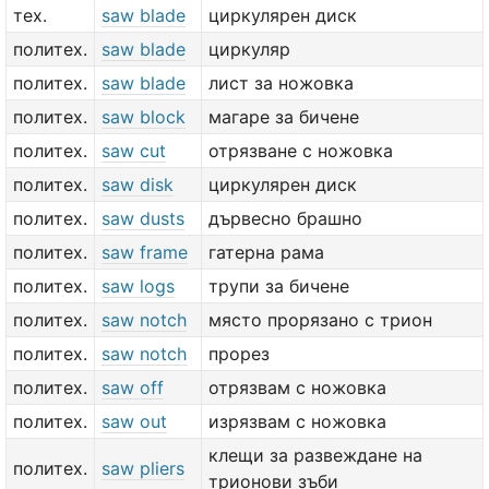
тех.
saw blade
циркулярен диск
политех.
saw blade
циркуляр
политех.
saw blade
лист за ножовка
политех.
saw block
магаре за бичене
политех.
saw cut
отрязване с ножовка
политех.
saw disk
циркулярен диск
политех.
saw dusts
дървесно брашно
политех.
saw frame
гатерна рама
политех.
saw logs
трупи за бичене
политех.
saw notch
място прорязано с трион
политех.
saw notch
прорез
политех.
saw off
отрязвам с ножовка
политех.
saw out
изрязвам с ножовка
клещи за развеждане на
политех.
saw pliers
трионови зъби