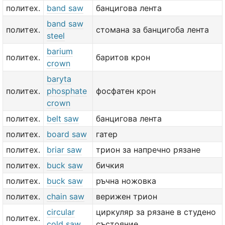
политех.
band saw
банцигова лента
band saw
политех.
стомана за банцигоба лента
steel
barium
политех.
баритов крон
crown
baryta
политех.
phosphate
фосфатен крон
crown
политех.
belt saw
банцигова лента
политех.
board saw
гатер
политех.
briar saw
трион за напречно рязане
политех.
buck saw
бичкия
политех.
buck saw
ръчна ножовка
политех.
chain saw
верижен трион
circular
циркуляр за рязане в студено
политех.
cold saw
състояние