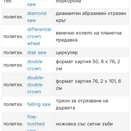
тех.
боркорона
saw
diamond
диамантен абразивен отрезен
политех.
saw
кръг
differential
венечно колело на планетна
политех.
crown
предавка
wheel
политех.
disk saw
циркуляр
double
формат хартия 50, 8 х 76, 2
политех.
crown
см
double-
формат хартия 76, 2 х 101, 6
политех.
double
см
crown
трион за отрязване на
политех.
felling saw
дървета
fine-
политех.
toothed
ножовка със ситни зъби
saw