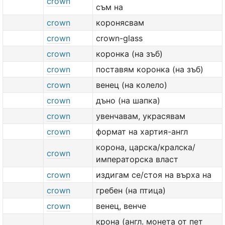
crown
съм на
crown
коронясвам
crown
crown-glass
crown
коронка (на зъб)
crown
поставям коронка (на зъб)
crown
венец (на колело)
crown
дъно (на шапка)
crown
увенчавам, украсявам
crown
формат на хартия-англ
корона, царска/кралска/
crown
императорска власт
crown
издигам се/стоя на върха на
crown
гребен (на птица)
crown
венец, венче
крона (англ. монета от пет