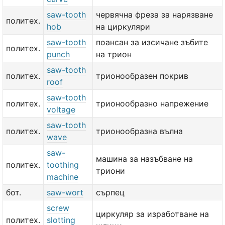
saw-tooth
червячна фреза за нарязване
политех.
hob
на циркуляри
saw-tooth
поансан за изсичане зъбите
политех.
punch
на трион
saw-tooth
политех.
трионообразен покрив
roof
saw-tooth
политех.
трионообразно напрежение
voltage
saw-tooth
политех.
трионообразна вълна
wave
saw-
машина за назъбване на
политех.
toothing
триони
machine
бот.
saw-wort
сърпец
screw
циркуляр за изработване на
политех.
slotting