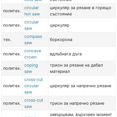
circular
циркуляр за рязане в горещо
политех.
hot saw
състояние
circular
политех.
циркуляр
saw
compass
тех.
боркорона
saw
concave
политех.
вдлъбната дъга
crown
coping
трион за рязане на дебел
политех.
saw
материал
cross-cut
политех.
circular
циркуляр за напречно рязане
saw
cross-cut
политех.
трион за напречно рязане
saw
завършвам, върховен момент