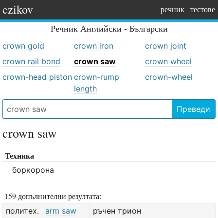
ezikov
речник
тестове
Речник
Английски - Български
crown gold
crown iron
crown joint
crown rail bond
crown saw
crown wheel
crown-head piston
crown-rump
crown-wheel
length
Преведи
crown saw
Техника
боркорона
159 допълнителни резултата:
политех.
arm saw
ръчен трион