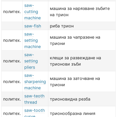
saw-
машина за нарязване зъбите
политех.
cutting
на трион
machine
saw-fish
риба трион
saw-
машина за чапразене на
политех.
setting
триони
machine
saw-
клещи за развеждане на
политех.
setting
трионови зъби
pliers
saw-
машина за заточване на
политех.
sharpening
триони
machine
saw-teoth
политех.
трионовидна резба
thread
saw-tooth
политех.
трионообразна линия
curve