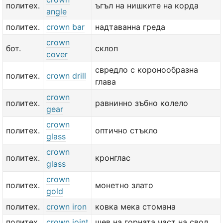
политех.
ъгъл на нишките на корда
angle
политех.
crown bar
надтаванна греда
crown
бот.
склоп
cover
свредло с коронообразна
политех.
crown drill
глава
crown
политех.
равнинно зъбно колело
gear
crown
политех.
оптично стъкло
glass
crown
политех.
кронглас
glass
crown
политех.
монетно злато
gold
политех.
crown iron
ковка мека стомана
политех.
crown joint
шев на горната част на свод