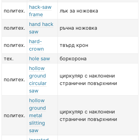
hack-saw
политех.
лък за ножовка
frame
hand hack
политех.
ръчна ножовка
saw
hard-
политех.
твърд крон
crown
тех.
hole saw
боркорона
hollow
ground
циркуляр с наклонени
политех.
circular
странични повърхнини
saw
hollow
ground
циркуляр с наклонени
политех.
metal
странични повърхнини
slitting
saw