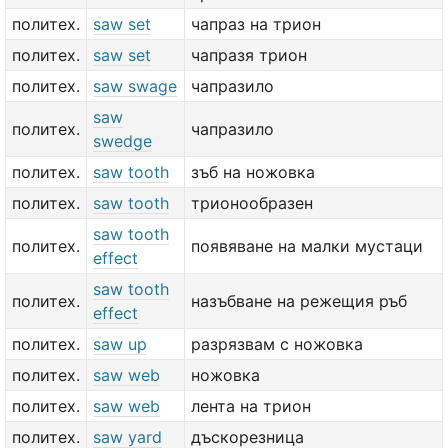
политех.
saw set
чапраз на трион
политех.
saw set
чапразя трион
политех.
saw swage
чапразило
saw
политех.
чапразило
swedge
политех.
saw tooth
зъб на ножовка
политех.
saw tooth
трионообразен
saw tooth
политех.
появяване на малки мустаци
effect
saw tooth
политех.
назъбване на режещия ръб
effect
политех.
saw up
разрязвам с ножовка
политех.
saw web
ножовка
политех.
saw web
лента на трион
политех.
saw yard
дъскорезница