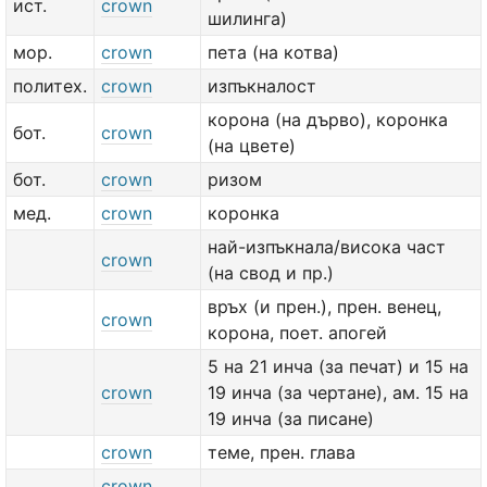
ист.
crown
шилинга)
мор.
crown
пета (на котва)
политех.
crown
изпъкналост
корона (на дърво), коронка
бот.
crown
(на цвете)
бот.
crown
ризом
мед.
crown
коронка
най-изпъкнала/висока част
crown
(на свод и пр.)
връх (и прен.), прен. венец,
crown
корона, поет. апогей
5 на 21 инча (за печат) и 15 на
crown
19 инча (за чертане), aм. 15 на
19 инча (за писане)
crown
теме, прен. глава
crown