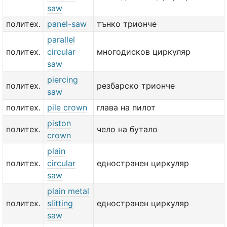
saw
политех.
panel-saw
тънко трионче
parallel
политех.
circular
многодисков циркуляр
saw
piercing
политех.
резбарско трионче
saw
политех.
pile crown
глава на пилот
piston
политех.
чело на бутало
crown
plain
политех.
circular
едностранен циркуляр
saw
plain metal
политех.
slitting
едностранен циркуляр
saw