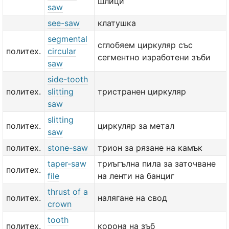
шлици
saw
see-saw
клатушка
segmental
сглобяем циркуляр със
политех.
circular
сегментно изработени зъби
saw
side-tooth
политех.
slitting
тристранен циркуляр
saw
slitting
политех.
циркуляр за метал
saw
политех.
stone-saw
трион за рязане на камък
taper-saw
триъгълна пила за заточване
политех.
file
на ленти на банциг
thrust of a
политех.
налягане на свод
crown
tooth
политех.
корона на зъб