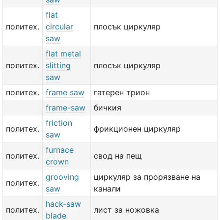
flat
политех.
circular
плосък циркуляр
saw
flat metal
политех.
slitting
плосък циркуляр
saw
политех.
frame saw
гатерен трион
frame-saw
бичкия
friction
политех.
фрикционен циркуляр
saw
furnace
политех.
свод на пещ
crown
grooving
циркуляр за прорязване на
политех.
saw
канали
hack-saw
политех.
лист за ножовка
blade