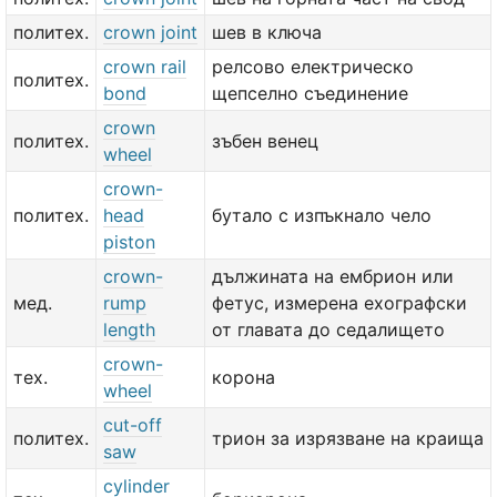
политех.
crown joint
шев в ключа
crown rail
релсово електрическо
политех.
bond
щепселно съединение
crown
политех.
зъбен венец
wheel
crown-
политех.
head
бутало с изпъкнало чело
piston
crown-
дължината на ембрион или
мед.
rump
фетус, измерена ехографски
length
от главата до седалището
crown-
тех.
корона
wheel
cut-off
политех.
трион за изрязване на краища
saw
cylinder