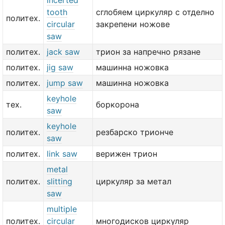
incerted
tooth
сглобяем циркуляр с отделно
политех.
circular
закрепени ножове
saw
политех.
jack saw
трион за напречно рязане
политех.
jig saw
машинна ножовка
политех.
jump saw
машинна ножовка
keyhole
тех.
боркорона
saw
keyhole
политех.
резбарско трионче
saw
политех.
link saw
верижен трион
metal
политех.
slitting
циркуляр за метал
saw
multiple
политех.
circular
многодисков циркуляр