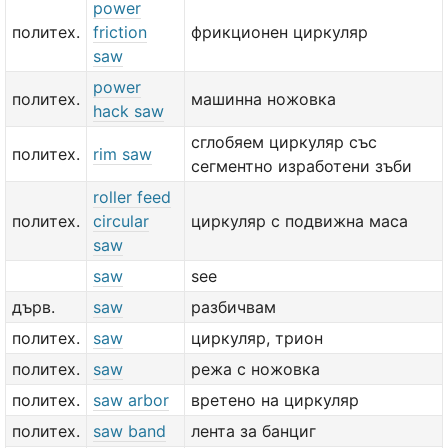
power
политех.
friction
фрикционен циркуляр
saw
power
политех.
машинна ножовка
hack saw
сглобяем циркуляр със
политех.
rim saw
сегментно изработени зъби
roller feed
политех.
circular
циркуляр с подвижна маса
saw
saw
see
дърв.
saw
разбичвам
политех.
saw
циркуляр, трион
политех.
saw
режа с ножовка
политех.
saw arbor
вретено на циркуляр
политех.
saw band
лента за банциг