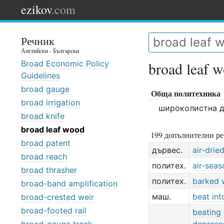
ezikov
.com
Речник
Английски - Български
Broad Economic Policy
broad leaf 
Guidelines
broad gauge
Обща политехника
broad irrigation
широколистна 
broad knife
broad leaf wood
199 допълнителни ре
broad patent
дървес.
air-dri
broad reach
политех.
air-sea
broad thrasher
политех.
barked
broad-band amplification
маш.
beat int
broad-crested weir
broad-footed rail
beating