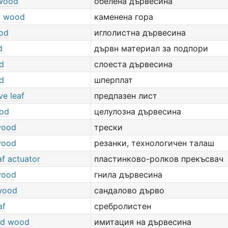
wood
обелена дървесина
ed wood
каменена гора
od
иглолистна дървесина
d
дървн материал за подпори
d
слоеста дървесина
d
шперплат
ve leaf
предпазен лист
od
целулозна дървесина
wood
трески
wood
резанки, технологичен талаш
eaf actuator
пластинково-ролков прекъсвач
wood
гнила дървесина
wood
сандалово дърво
af
сребролистен
ed wood
имитация на дървесина