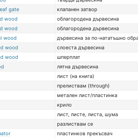
eaf gate
клапанен затвор
ed wood
облагородена дървесина
ed wood
облагородена дървесина
al wood
дървесина за по-нататъшно обр
ed wood
слоеста дървесина
ed wood
шперплат
od
лятна дървесина
лист (на книга)
прелиствам (through)
метален лист/пластинка
крило
лист, листе, листа, шума
разлиствам се
uator
пластинков прекъсвач