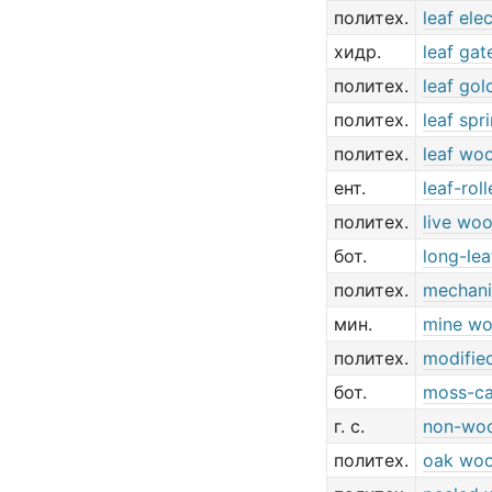
политех.
leaf ele
хидр.
leaf gat
политех.
leaf gol
политех.
leaf spr
политех.
leaf wo
ент.
leaf-rol
политех.
live wo
бот.
long-lea
политех.
mechani
мин.
mine w
политех.
modifie
бот.
moss-c
г. с.
non-wo
политех.
oak wo