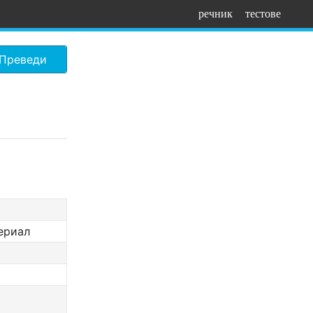
речник
тестове
Преведи
ериал