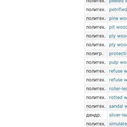
политех.
peeled 
политех.
petrifi
политех.
pine wo
политех.
pit woo
политех.
ply woo
политех.
ply woo
полигр.
protecti
политех.
pulp wo
политех.
refuse 
политех.
refuse 
политех.
roller-l
политех.
rotted 
политех.
sandal 
дендр.
silver-le
политех.
simulat