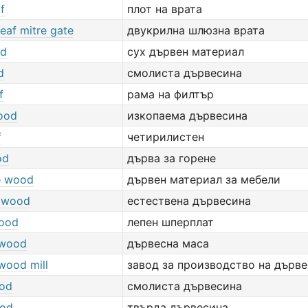
f
плот на врата
eaf mitre gate
двукрилна шлюзна врата
od
сух дървен материал
d
смолиста дървесина
f
рама на филтър
wood
изкопаема дървесина
f
четирилистен
od
дърва за горене
re wood
дървен материал за мебели
 wood
естествена дървесина
ood
лепен шперплат
 wood
дървесна маса
wood mill
завод за производство на дърве
od
смолиста дървесина
ood
твърда дървесина