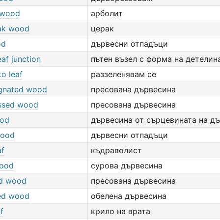
 wood
арболит
oak wood
церак
od
дървесни отпадъци
eaf junction
пътен възел с форма на детелин
o leaf
раззеленявам се
gnated wood
пресована дървесина
ssed wood
пресована дървесина
ood
дървесина от сърцевината на д
wood
дървесни отпадъци
af
къдраволист
ood
сурова дървесина
ed wood
пресована дървесина
ed wood
обелена дървесина
f
крило на врата