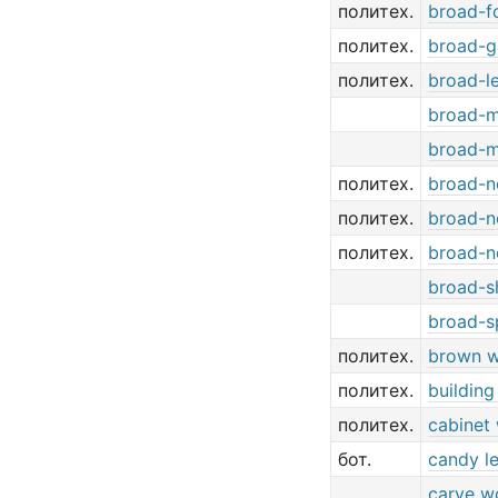
политех.
broad-fo
политех.
broad-g
политех.
broad-l
broad-m
broad-m
политех.
broad-n
политех.
broad-n
политех.
broad-n
broad-s
broad-s
политех.
brown 
политех.
buildin
политех.
cabinet
бот.
candy l
carve w