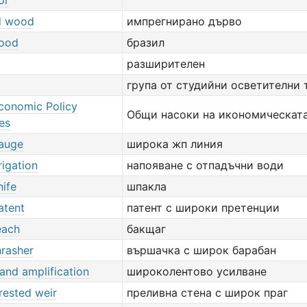
or
d wood
импрегнирано дърво
wood
бразил
разширителен
група от студийни осветителни 
conomic Policy
Общи насоки на икономическат
es
auge
широка жп линия
rigation
напояване с отпадъчни води
nife
шпакла
atent
патент с широки претенции
each
бакщаг
hrasher
вършачка с широк барабан
and amplification
широколентово усилване
rested weir
преливна стена с широк праг