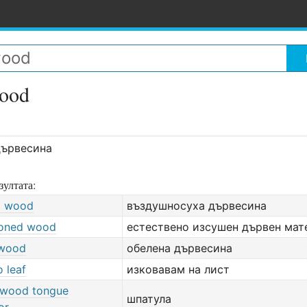
wood
дървесина
зултата:
ed wood
въздушносуха дървесина
soned wood
естествено изсушен дървен мат
 wood
обелена дървесина
o leaf
изковавам на лист
 wood tongue
шпатула