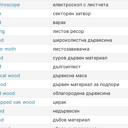
ctroscope
електроскоп с листчета
e
секторен затвор
d
варак
ing
листов ресор
od
широколистна дървесина
ler moth
листозавивачка
od
суров дървен материал
f
дългоиглест
cal wood
дървесна маса
ood
дървен материал за подпори
d wood
облагородена дървесина
apped oak wood
церак
od
недървесен
od
дъбов материал