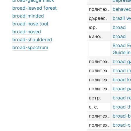
broad-gauge track
depress
broad-leaved forest
политех.
behave
broad-minded
дървес.
brazil 
broad-nose tool
юр.
broad
broad-nosed
кино.
broad
broad-shouldered
Broad E
broad-spectrum
Guidelin
политех.
broad g
политех.
broad ir
политех.
broad k
политех.
broad p
ветр.
broad r
с. с.
broad t
политех.
broad-b
политех.
broad-c