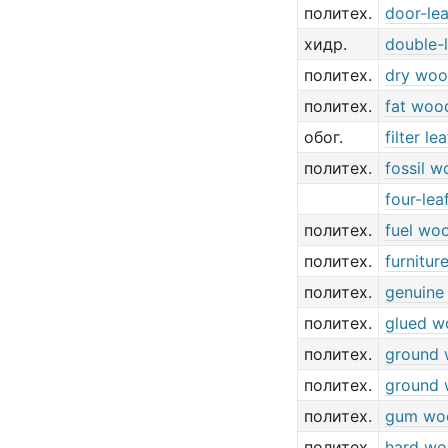
политех.
door-lea
хидр.
double-l
политех.
dry wo
политех.
fat woo
обог.
filter lea
политех.
fossil 
four-lea
политех.
fuel wo
политех.
furnitu
политех.
genuine
политех.
glued w
политех.
ground
политех.
ground 
политех.
gum wo
политех.
hard w