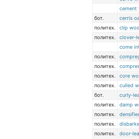
cement
бот.
cerris 
политех.
clip wo
политех.
clover-l
come int
политех.
compre
политех.
compre
политех.
core w
политех.
culled 
бот.
curly-le
политех.
damp w
политех.
densifi
политех.
disbark
политех.
door-lea