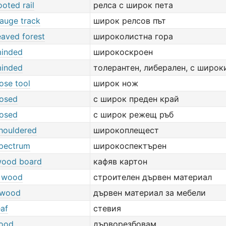
oted rail
релса с широк пета
auge track
широк релсов път
eaved forest
широколистна гора
inded
широкоскроен
inded
толерантен, либерален, с широк
ose tool
широк нож
osed
с широк преден край
osed
с широк режещ ръб
houldered
широкоплещест
pectrum
широкоспектърен
wood board
кафяв картон
g wood
строителен дървен материал
 wood
дървен материал за мебели
eaf
стевия
ood
дърворезбовам