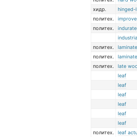
хидр.
hinged-l
политех.
improv
политех.
indurat
industri
политех.
laminat
политех.
laminat
политех.
late wo
leaf
leaf
leaf
leaf
leaf
leaf
политех.
leaf act