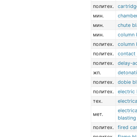
политех.
cartridg
мин.
chamber
мин.
chute bl
мин.
column 
политех.
column 
политех.
contact 
политех.
delay-ac
жп.
detonati
политех.
dobie bl
политех.
electric
тех.
electric
electric
мет.
blasting
политех.
fired ca
политех.
flame bl