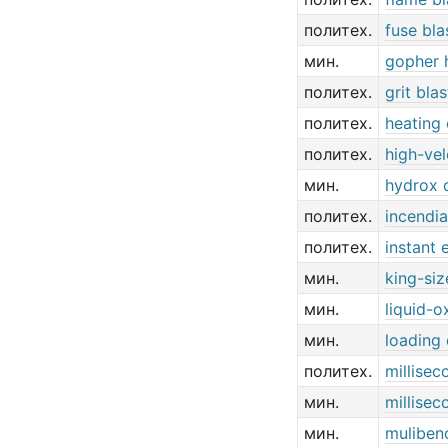
политех.
fuse bla
мин.
gopher h
политех.
grit blas
политех.
heating 
политех.
high-vel
мин.
hydrox 
политех.
incendia
политех.
instant 
мин.
king-siz
мин.
liquid-o
мин.
loading 
политех.
millisec
мин.
millisec
мин.
muliben