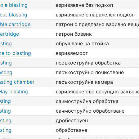
ole blasting
взривяване без подкоп
-cut blasting
взривяване с паралелен подкоп
ble cartridge
патрон с предпазно взривно вещ
artridge
патрон боевик
sting
обрушване на стойка
ce to blasting
взривяемост
sting
песъкоструйна обработка
asting
пясъкоструйно почистване
asting chamber
песъкоструйна камера
lay blasting
взривяване със секундно закъсн
sting
сачмоструйна обработка
sting
сачмоструйно обработване
sting
дробеструен
sting
обработване