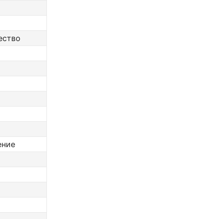
ество
ение