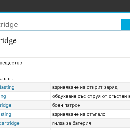
ridge
 вещество
лтата:
lasting
взривяване на открит заряд
ing
обдухване със струя от сгъстен 
tridge
боен патрон
sting
взривяване на стъпало
cartridge
гилза за батерия