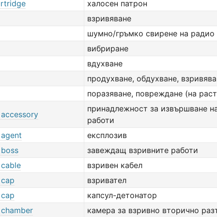
rtridge
халосен патрон
взривяване
шумно/гръмко свирене на радио 
вибриране
вдухване
продухване, обдухване, взривява
поразяване, повреждане (на раст
принадлежност за извършване н
g accessory
работи
 agent
експлозив
 boss
завеждащ взривните работи
 cable
взривен кабел
 cap
взривател
 cap
капсул-детонатор
g chamber
камера за взривно вторично ра