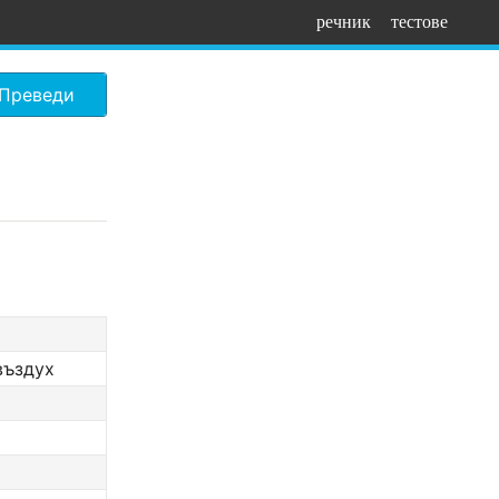
речник
тестове
Преведи
въздух