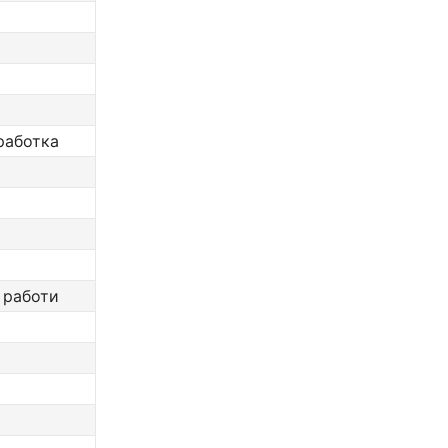
работка
 работи