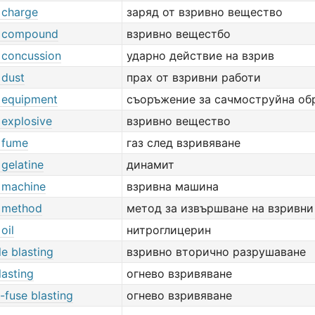
 charge
заряд от взривно вещество
g compound
взривно вещестбо
g concussion
ударно действие на взрив
 dust
прах от взривни работи
g equipment
съоръжение за сачмоструйна об
 explosive
взривно вещество
g fume
газ след взривяване
 gelatine
динамит
g machine
взривна машина
g method
метод за извършване на взривни
oil
нитроглицерин
e blasting
взривно вторично разрушаване
lasting
огнево взривяване
-fuse blasting
огнево взривяване