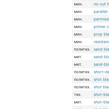
мин.
no-cut h
мин.
parallel
мин.
permissi
мин.
primer c
мин.
prop bla
мин.
resistan
политех.
sand bla
мет.
sand-bl
мет.
sand-bl
политех.
short-de
политех.
shot bla
политех.
shot bla
тех.
shot-bla
мет.
shot-bla