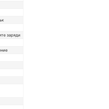
ък
ите заряди
ение