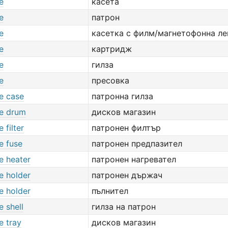
e
касета
e
патрон
e
касетка с филм/магнетофонна лен
e
картридж
e
гилза
e
пресовка
e case
патронна гилза
ge drum
дисков магазин
 filter
патронен филтър
e fuse
патронен предпазител
e heater
патронен нагревател
e holder
патронен държач
e holder
пълнител
e shell
гилза на патрон
e tray
дисков магазин