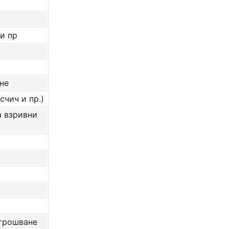
и пр
не
счич и пр.)
а взривни
зтрошване