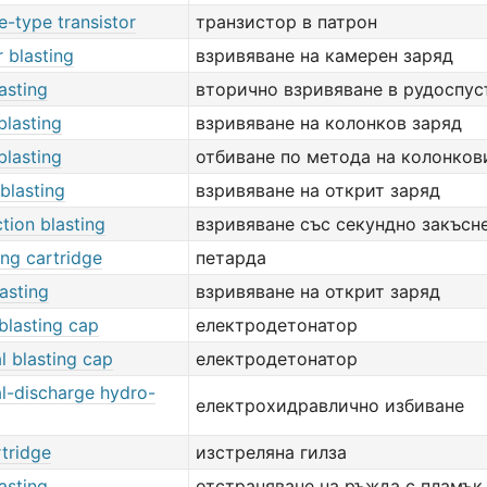
e-type transistor
транзистор в патрон
 blasting
взривяване на камерен заряд
asting
вторично взривяване в рудоспус
blasting
взривяване на колонков заряд
blasting
отбиване по метода на колонков
blasting
взривяване на открит заряд
tion blasting
взривяване със секундно закъсн
ng cartridge
петарда
asting
взривяване на открит заряд
 blasting cap
електродетонатор
al blasting cap
електродетонатор
al-discharge hydro-
електрохидравлично избиване
rtridge
изстреляна гилза
asting
отстраняване на ръжда с пламък