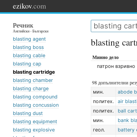
ezikov
.com
Речник
Английски - Български
blasting agent
blasting cart
blasting boss
blasting cable
Минно дело
blasting cap
патрон взривно
blasting cartridge
blasting chamber
98 допълнителни резу
blasting charge
мин.
abode b
blasting compound
политех.
air blast
blasting concussion
политех.
ball car
blasting dust
мин.
bank bla
blasting equipment
blasting explosive
геол.
battery 