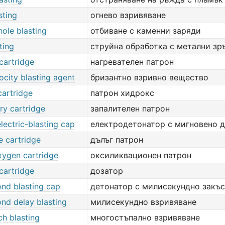
sting
огнево взривяване
ole blasting
отбиване с каменни заряди
ting
струйна обработка с метални зр
cartridge
нагревателен патрон
ocity blasting agent
бризантно взривно вещество
cartridge
патрон хидрокс
ry cartridge
запалителен патрон
electric-blasting cap
електродетонатор с мигновено 
e cartridge
дълъг патрон
xygen cartridge
оксиликвационен патрон
cartridge
дозатор
ond blasting cap
детонатор с милисекундно закъ
ond delay blasting
милисекундно взривяване
ch blasting
многостъпално взривяване