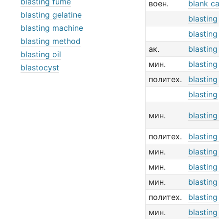
blasting fume
воен.
blank ca
blasting gelatine
blasting
blasting machine
blasting
blasting method
ак.
blasting
blasting oil
мин.
blasting
blastocyst
политех.
blasting
blasting
мин.
blastin
политех.
blasting
мин.
blasting
мин.
blasting
мин.
blasting
политех.
blasting
мин.
blastin