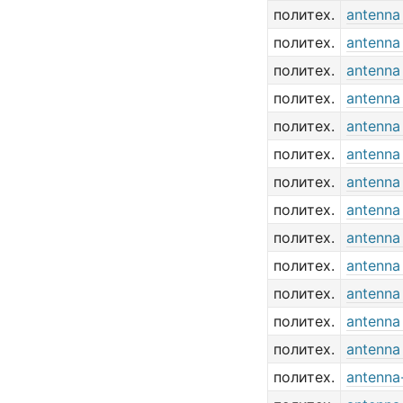
политех.
antenna
политех.
antenna
политех.
antenna
политех.
antenna
политех.
antenna
политех.
antenna
политех.
antenna 
политех.
antenna 
политех.
antenna
политех.
antenna 
политех.
antenna 
политех.
antenna
политех.
antenna
политех.
antenna