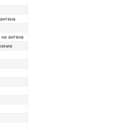
 антена
 на антена
жение