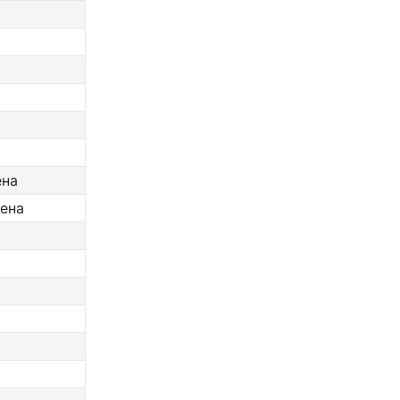
ена
тена