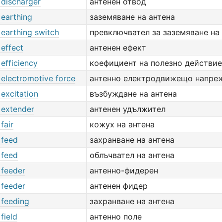
 discharger
антенен отвод
 earthing
заземяване на антена
 earthing switch
превключвател за заземяване на
effect
антенен ефект
efficiency
коефициент на полезно действие
 electromotive force
антенно електродвижещо напре
excitation
възбуждане на антена
 extender
антенен удължител
fair
кожух на антена
 feed
захранване на антена
 feed
облъчвател на антена
 feeder
антенно-фидерен
 feeder
антенен фидер
 feeding
захранване на антена
field
антенно поле