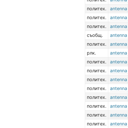
политех.
antenna 
политех.
antenna
политех.
antenna
съобщ.
antenna
политех.
antenna
рлк.
antenna
политех.
antenna
политех.
antenna
политех.
antenna 
политех.
antenna
политех.
antenna
политех.
antenna
политех.
antenna 
политех.
antenna