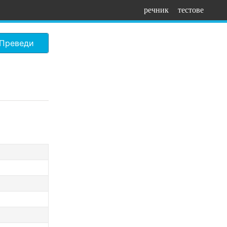
речник
тестове
Преведи