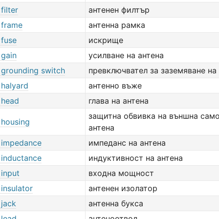
filter
антенен филтър
 frame
антенна рамка
 fuse
искрище
 gain
усилване на антена
 grounding switch
превключвател за заземяване на
 halyard
антенно въже
 head
глава на антена
защитна обвивка на външна сам
 housing
антена
 impedance
импеданс на антена
 inductance
индуктивност на антена
 input
входна мощност
insulator
антенен изолатор
 jack
антенна букса
 lead
антеноотвод