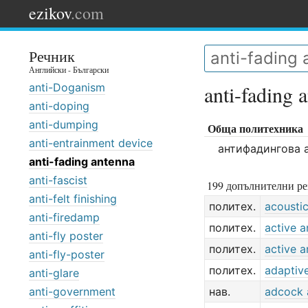
ezikov
.com
Речник
Английски - Български
anti-Doganism
anti-fading 
anti-doping
anti-dumping
Обща политехника
anti-entrainment device
антифадингова 
anti-fading antenna
anti-fascist
199 допълнителни ре
anti-felt finishing
политех.
acousti
anti-firedamp
политех.
active 
anti-fly poster
политех.
active a
anti-fly-poster
политех.
adaptiv
anti-glare
anti-government
нав.
adcock 