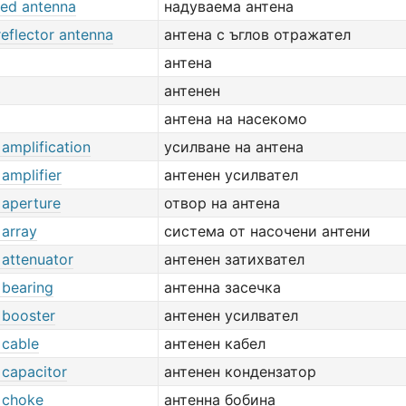
ated antenna
надуваема антена
eflector antenna
антена с ъглов отражател
антена
антенен
антена на насекомо
amplification
усилване на антена
amplifier
антенен усилвател
 aperture
отвор на антена
 array
система от насочени антени
 attenuator
антенен затихвател
 bearing
антенна засечка
 booster
антенен усилвател
 cable
антенен кабел
 capacitor
антенен кондензатор
 choke
антенна бобина