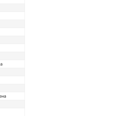
на
ена