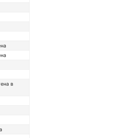
ена
ена
ена в
а