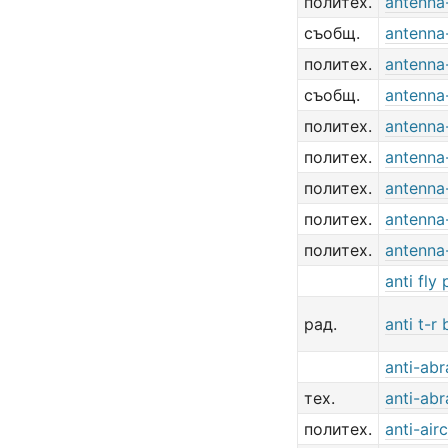
политех.
antenna
съобщ.
antenna
политех.
antenna
съобщ.
antenna
политех.
antenna-
политех.
antenna
политех.
antenna
политех.
antenna
политех.
antenna
anti fly
рад.
anti t-r
anti-abr
тех.
anti-abr
политех.
anti-air