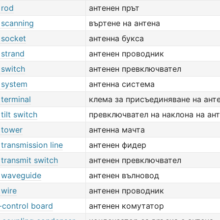
 rod
антенен прът
 scanning
въртене на антена
 socket
антенна букса
 strand
антенен проводник
 switch
антенен превключвател
 system
антенна система
terminal
клема за присъединяване на ант
tilt switch
превключвател на наклона на ан
 tower
антенна мачта
transmission line
антенен фидер
transmit switch
антенен превключвател
 waveguide
антенен вълновод
 wire
антенен проводник
-control board
антенен комутатор