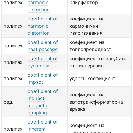
политех.
harmonic
клирфактор
distortion
coefficient of
коефициент на
политех.
harmonic
хармонични
distortion
изкривявания
coefficient of
коефициент на
политех.
heat passage
топлопроводност
coefficient of
коефициент на загубите
политех.
hysteresis
от хистерезис
coefficient of
политех.
ударен коефициент
impact
coefficient of
коефициент на
indirect
рад.
автотрансформаторна
magnetic
връзка
coupling
coefficient of
коефициент на
политех.
inherent
самоизравняване