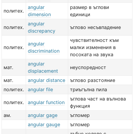
angular
размер в ъглови
политех.
dimension
единици
angular
политех.
ъглово несъвпадение
discrepancy
чувствителност към
angular
политех.
малки изменения в
discrimination
посоката на звука
angular
мат.
неуспоредност
displacement
мат.
angular distance
ъглово разстояние
политех.
angular file
триъгълна пила
ъглова част на вълнова
политех.
angular function
функция
ам.
angular gage
ъгломер
angular gauge
ъгломер
зъбно колело с