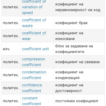
coefficient of
коефициент на
политех.
variation of
неравномерност на ход
speed
coefficient of
политех.
коефициент брак
waste
coefficient of
коефициент на
политех.
wear
износване
блок за задаване на
изч.
coefficient unit
коефициентите
compression
политех.
коефициент на свиване
coefficient
condensation
коефициент на
политех.
coefficient
кондензация
confidence
коефициент на
политех.
coefficient
достоверност
constant
политех.
постоянен коефициент
coefficient