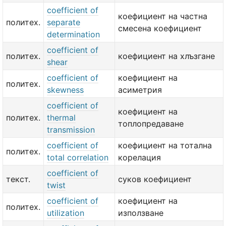
coefficient of
коефициент на частна
политех.
separate
смесена коефициент
determination
coefficient of
политех.
коефициент на хлъзгане
shear
coefficient of
коефициент на
политех.
skewness
асиметрия
coefficient of
коефициент на
политех.
thermal
топлопредаване
transmission
coefficient of
коефициент на тотална
политех.
total correlation
корелация
coefficient of
текст.
суков коефициент
twist
coefficient of
коефициент на
политех.
utilization
използване