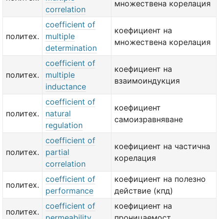
множествена корелация
correlation
coefficient of
коефициент на
политех.
multiple
множествена корелация
determination
coefficient of
коефициент на
политех.
multiple
взаимоиндукция
inductance
coefficient of
коефициент
политех.
natural
самоизравняване
regulation
coefficient of
коефициент на частична
политех.
partial
корелация
correlation
coefficient of
коефициент на полезно
политех.
performance
действие (кпд)
coefficient of
коефициент на
политех.
permeability
проницаемост