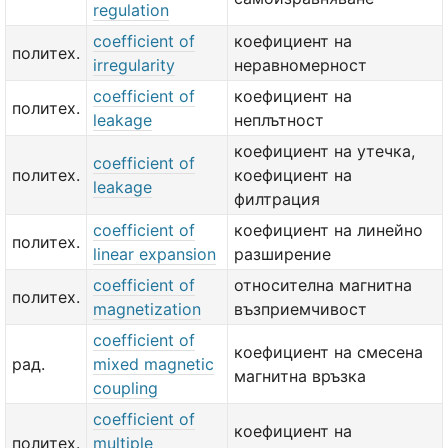
regulation
coefficient of
коефициент на
политех.
irregularity
неравномерност
coefficient of
коефициент на
политех.
leakage
неплътност
коефициент на утечка,
coefficient of
политех.
коефициент на
leakage
филтрация
coefficient of
коефициент на линейно
политех.
linear expansion
разширение
coefficient of
относителна магнитна
политех.
magnetization
възприемчивост
coefficient of
коефициент на смесена
рад.
mixed magnetic
магнитна връзка
coupling
coefficient of
коефициент на
политех.
multiple