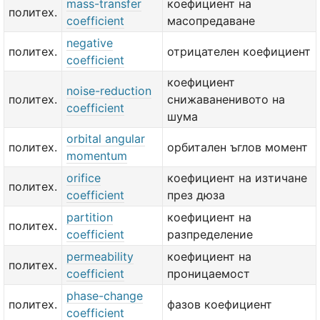
mass-transfer
коефициент на
политех.
coefficient
масопредаване
negative
политех.
отрицателен коефициент
coefficient
коефициент
noise-reduction
политех.
снижаваненивото на
coefficient
шума
orbital angular
политех.
орбитален ъглов момент
momentum
orifice
коефициент на изтичане
политех.
coefficient
през дюза
partition
коефициент на
политех.
coefficient
разпределение
permeability
коефициент на
политех.
coefficient
проницаемост
phase-change
политех.
фазов коефициент
coefficient