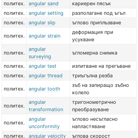
политех.
angular sand
кариерен пясък
политех.
angular setting
разполагане под ъгъл
политех.
angular slip
ъглово приплъзване
деформация при
политех.
angular strain
усукване
angular
политех.
ъгломерна снимка
surveying
политех.
angular test
изпитване на прегъване
политех.
angular thread
триъгълна резба
зъб на запиращо зъбно
политех.
angular tooth
колело
angular
тригонометрично
политех.
transformation
преобразуване
angular
ъглово несъгласно
политех.
unconformity
напластяване
политех.
angular velocity
ъглова скорост