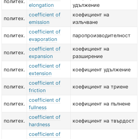
политех.
elongation
удължение
coefficient of
коефициент на
политех.
emission
излъчване
coefficient of
политех.
паропроизводителност
evaporation
coefficient of
коефициент на
политех.
expansion
разширение
coefficient of
политех.
коефициент удължение
extension
coefficient of
политех.
коефициент на триене
friction
coefficient of
политех.
коефициент на пълнене
fullness
coefficient of
политех.
коефициент на твърдост
hardness
coefficient of