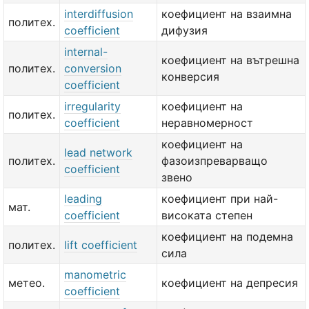
interdiffusion
коефициент на взаимна
политех.
coefficient
дифузия
internal-
коефициент на вътрешна
политех.
conversion
конверсия
coefficient
irregularity
коефициент на
политех.
coefficient
неравномерност
коефициент на
lead network
политех.
фазоизпреварващо
coefficient
звено
leading
коефициент при най-
мат.
coefficient
високата степен
коефициент на подемна
политех.
lift coefficient
сила
manometric
метео.
коефициент на депресия
coefficient