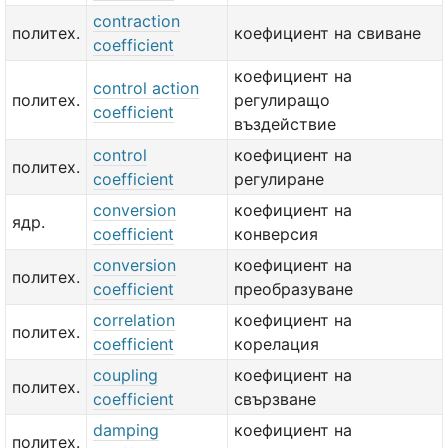
contraction
политех.
коефициент на свиване
coefficient
коефициент на
control action
политех.
регулиращо
coefficient
въздействие
control
коефициент на
политех.
coefficient
регулиране
conversion
коефициент на
ядр.
coefficient
конверсия
conversion
коефициент на
политех.
coefficient
преобразуване
correlation
коефициент на
политех.
coefficient
корелация
coupling
коефициент на
политех.
coefficient
свързване
damping
коефициент на
политех.