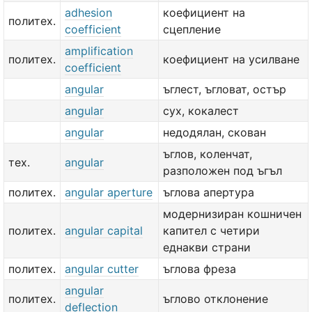
adhesion
коефициент на
политех.
coefficient
сцепление
amplification
политех.
коефициент на усилване
coefficient
angular
ъглест, ъгловат, остър
angular
сух, кокалест
angular
недодялан, скован
ъглов, коленчат,
тех.
angular
разположен под ъгъл
политех.
angular aperture
ъглова апертура
модернизиран кошничен
политех.
angular capital
капител с четири
еднакви страни
политех.
angular cutter
ъглова фреза
angular
политех.
ъглово отклонение
deflection