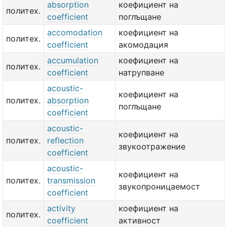
absorption
коефициент на
политех.
coefficient
поглъщане
accomodation
коефициент на
политех.
coefficient
акомодация
accumulation
коефициент на
политех.
coefficient
натрупване
acoustic-
коефициент на
политех.
absorption
поглъщане
coefficient
acoustic-
коефициент на
политех.
reflection
звукоотражение
coefficient
acoustic-
коефициент на
политех.
transmission
звукопроницаемост
coefficient
activity
коефициент на
политех.
coefficient
активност