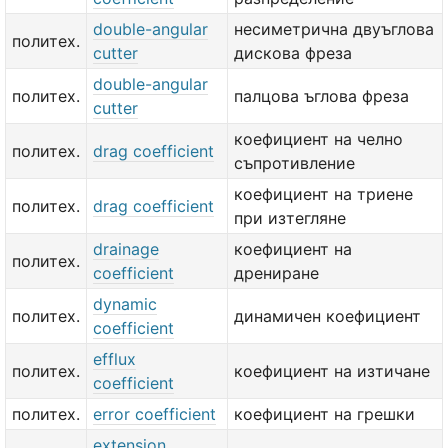
double-angular
несиметрична двуъглова
политех.
cutter
дискова фреза
double-angular
политех.
палцова ъглова фреза
cutter
коефициент на челно
политех.
drag coefficient
съпротивление
коефициент на триене
политех.
drag coefficient
при изтегляне
drainage
коефициент на
политех.
coefficient
дрениране
dynamic
политех.
динамичен коефициент
coefficient
efflux
политех.
коефициент на изтичане
coefficient
политех.
error coefficient
коефициент на грешки
extension