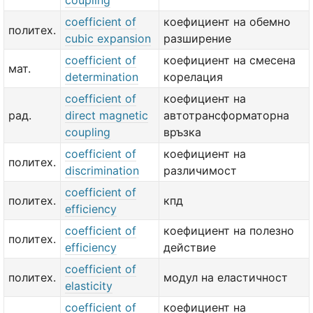
coupling
coefficient of
коефициент на обемно
политех.
cubic expansion
разширение
coefficient of
коефициент на смесена
мат.
determination
корелация
coefficient of
коефициент на
рад.
direct magnetic
автотрансформаторна
coupling
връзка
coefficient of
коефициент на
политех.
discrimination
различимост
coefficient of
политех.
кпд
efficiency
coefficient of
коефициент на полезно
политех.
efficiency
действие
coefficient of
политех.
модул на еластичност
elasticity
coefficient of
коефициент на