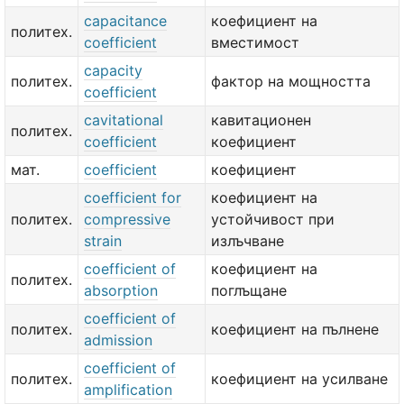
capacitance
коефициент на
политех.
coefficient
вместимост
capacity
политех.
фактор на мощността
coefficient
cavitational
кавитационен
политех.
coefficient
коефициент
мат.
coefficient
коефициент
coefficient for
коефициент на
политех.
compressive
устойчивост при
strain
излъчване
coefficient of
коефициент на
политех.
absorption
поглъщане
coefficient of
политех.
коефициент на пълнене
admission
coefficient of
политех.
коефициент на усилване
amplification