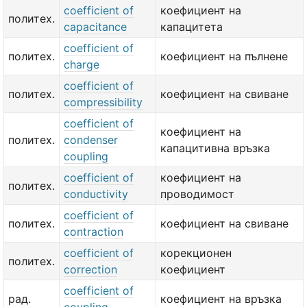
coefficient of
коефициент на
политех.
capacitance
капацитета
coefficient of
политех.
коефициент на пълнене
charge
coefficient of
политех.
коефициент на свиване
compressibility
coefficient of
коефициент на
политех.
condenser
капацитивна връзка
coupling
coefficient of
коефициент на
политех.
conductivity
проводимост
coefficient of
политех.
коефициент на свиване
contraction
coefficient of
корекционен
политех.
correction
коефициент
coefficient of
рад.
коефициент на връзка