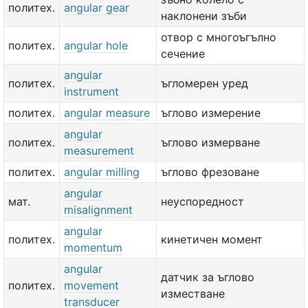
политех.
angular gear
наклонени зъби
отвор с многоъгълно
политех.
angular hole
сечение
angular
политех.
ъгломерен уред
instrument
политех.
angular measure
ъглово измерение
angular
политех.
ъглово измерване
measurement
политех.
angular milling
ъглово фрезоване
angular
мат.
неуспоредност
misalignment
angular
политех.
кинетичен момент
momentum
angular
датчик за ъглово
политех.
movement
изместване
transducer