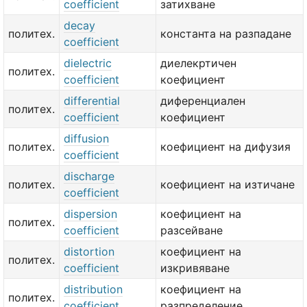
coefficient
затихване
decay
политех.
константа на разпадане
coefficient
dielectric
диелекртичен
политех.
coefficient
коефициент
differential
диференциален
политех.
coefficient
коефициент
diffusion
политех.
коефициент на дифузия
coefficient
discharge
политех.
коефициент на изтичане
coefficient
dispersion
коефициент на
политех.
coefficient
разсейване
distortion
коефициент на
политех.
coefficient
изкривяване
distribution
коефициент на
политех.
coefficient
разпределение