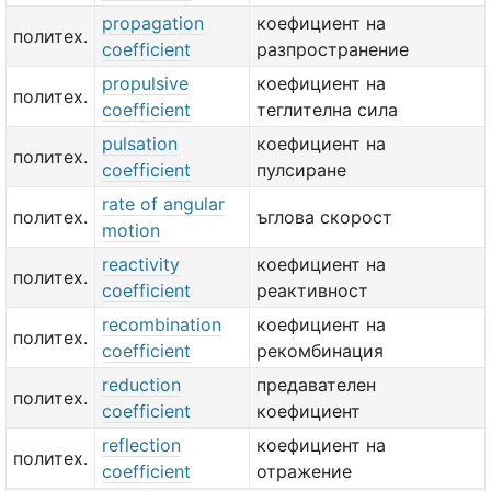
propagation
коефициент на
политех.
coefficient
разпространение
propulsive
коефициент на
политех.
coefficient
теглителна сила
pulsation
коефициент на
политех.
coefficient
пулсиране
rate of angular
политех.
ъглова скорост
motion
reactivity
коефициент на
политех.
coefficient
реактивност
recombination
коефициент на
политех.
coefficient
рекомбинация
reduction
предавателен
политех.
coefficient
коефициент
reflection
коефициент на
политех.
coefficient
отражение