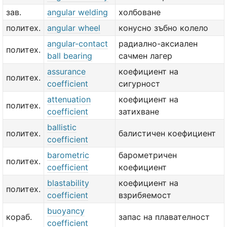
зав.
angular welding
холбоване
политех.
angular wheel
конусно зъбно колело
angular-contact
радиално-аксиален
политех.
ball bearing
сачмен лагер
assurance
коефициент на
политех.
coefficient
сигурност
attenuation
коефициент на
политех.
coefficient
затихване
ballistic
политех.
балистичен коефициент
coefficient
barometric
барометричен
политех.
coefficient
коефициент
blastability
коефициент на
политех.
coefficient
взрибяемост
buoyancy
кораб.
запас на плавателност
coefficient