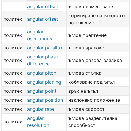
angular offset
ъглово изместване
коригиране на ъгловото
политех.
angular offset
положение
angular
политех.
ъглов трептение
oscillations
политех.
angular parallax
ъглов паралакс
angular phase
политех.
ъглова фазова разлика
difference
политех.
angular pitch
ъглова стъпка
политех.
angular planing
хобловане под ъгъл
политех.
angular point
връх на ъгъл
политех.
angular position
наклонено положение
политех.
angular rate
ъглова скорост
angular
ъглова разделителна
политех.
resolution
способност