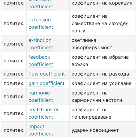
политех.
коефициент на корекция
coefficient
коефициент на
extension
политех.
изместване на изходен
coefficient
конту
extinction
светлинна
политех.
coefficient
абсорбируемост
feedback
коефициент на обратна
политех.
coefficient
връзка
политех.
flow coefficient
коефициент на разхода
политех.
gain coefficient
коефициент на усилване
harmonic
коефициент на
политех.
coefficient
хармонични честоти
heat-transfer
коефициент на
политех.
coefficient
топлопредаване
impact
политех.
ударен коефициент
coefficient