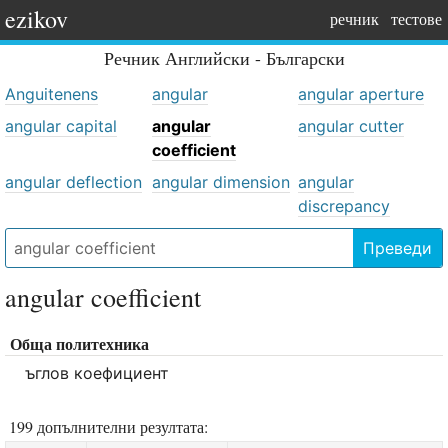
ezikov
речник
тестове
Речник
Английски - Български
Anguitenens
angular
angular aperture
angular capital
angular
angular cutter
coefficient
angular deflection
angular dimension
angular
discrepancy
Преведи
angular coefficient
Обща политехника
ъглов коефициент
199 допълнителни резултата: