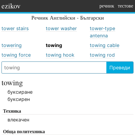
ezikov
речник
тестове
Речник
Английски - Български
tower stairs
tower washer
tower-type
antenna
towering
towing
towing cable
towing force
towing hook
towing rod
Преведи
towing
буксиране
буксирен
Техника
влекачен
Обща политехника