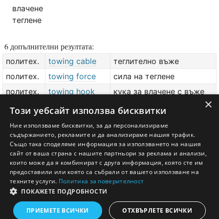
влачене
теглене
6 допълнителни резултата:
политех.
towing cable
теглително въже
политех.
towing force
сила на теглене
политех.
towing hook
кука за влачене с въже
×
авто.
towing rod
теглителен прът
Този уебсайт използва бисквитки
политех.
towing vehicle
влекач
Ние използваме бисквитки, за да персонализираме
съдържанието, рекламите и да анализираме нашия трафик.
политех.
towing warp
буксирно въже
Също така споделяме информация за използването на нашия
сайт от ваша страна с нашите партньори за реклама и анализи,
добави значение или превод
тук
които може да я комбинират с друга информация, която сте им
предоставили или която са събрали от вашето използване на
техните услуги.
Политика за поверителност
ПОКАЖЕТЕ ПОДРОБНОСТИ
Английско - Български речник © Ezikov.com
Условия
Контакти
Панел
ПРИЕМЕТЕ ВСИЧКИ
ОТХВЪРЛЕТЕ ВСИЧКИ