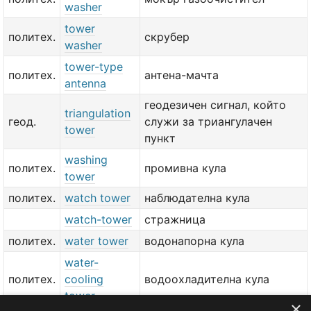
washer
tower
политех.
скрубер
washer
tower-type
политех.
антена-мачта
antenna
геодезичен сигнал, който
triangulation
геод.
служи за триангулачен
tower
пункт
washing
политех.
промивна кула
tower
политех.
watch tower
наблюдателна кула
watch-tower
стражница
политех.
water tower
водонапорна кула
water-
политех.
cooling
водоохладителна кула
tower
×