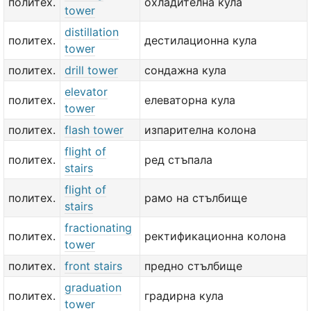
политех.
охладителна кула
tower
distillation
политех.
дестилационна кула
tower
политех.
drill tower
сондажна кула
elevator
политех.
елеваторна кула
tower
политех.
flash tower
изпарителна колона
flight of
политех.
ред стъпала
stairs
flight of
политех.
рамо на стълбище
stairs
fractionating
политех.
ректификационна колона
tower
политех.
front stairs
предно стълбище
graduation
политех.
градирна кула
tower