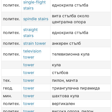
single-flight
политех.
еднокрила стълба
stairs
вита стълба около
политех.
spindle stairs
централна опора
straight
политех.
еднокрила стълба
stairs
политех.
strain tower
анкерен стълб
television
политех.
телевизионна кула
tower
tower
кула
tower
стълбов
тех.
tower
пилон, мачта
геод.
tower
триангулачна пирамида
мин.
tower
шахтова кула
политех.
tower
вертикален
политех.
tower
висока опора, пилон