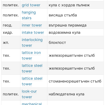
политех.
grid tower
кула с хордов пълнеж
hanging
политех.
висяща стълба
stairs
геод.
inner tower
вътрешна пирамида
хидр.
intake tower
водовземна кула
interlocking
жп.
блокпост
tower
lattice iron
тех.
железорешетъчен стълб
tower
lattice steel
тех.
железорешетъчен стълб
tower
lattice steel
тех.
стоманенорешетъчен стълб
tower
look-our
политех.
наблюдателна кула
tower
mechanical