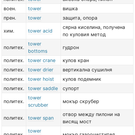
воен.
tower
вишка
прен.
tower
защита, опора
сярна киселина, получена
хим.
tower acid
по куловия метод
tower
политех.
гудрон
bottoms
политех.
tower crane
кулов кран
политех.
tower drier
вертикална сушилня
политех.
tower hoist
кулов подемник
политех.
tower saddle
супорт
tower
политех.
мокър скрубер
scrubber
отвор между пилони на
политех.
tower span
висящ мост
tower
политех.
мокър газоочистител