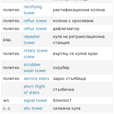
rectifying
политех.
ректификационна колона
tower
политех.
reflux tower
колона с оросяване
политех.
reflux tower
дефлегматор
repeater
кула на ретранслационна
рад.
tower
станция
rotary tower
политех.
въртящ се кулов кран
crane
scrubber
политех.
скрубер
wash tower
политех.
service stairs
задно стълбище
short flight
стълбичка
of stairs
жп.
signal tower
блокпост
с. с.
silo tower
силажна кула