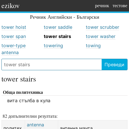
ezikov
речник
тестове
Речник
Английски - Български
tower hoist
tower saddle
tower scrubber
tower span
tower stairs
tower washer
tower-type
towering
towing
antenna
Преведи
tower stairs
Обща политехника
вита стълба в кула
82 допълнителни резултата:
antenna
политех.
антенна мачта