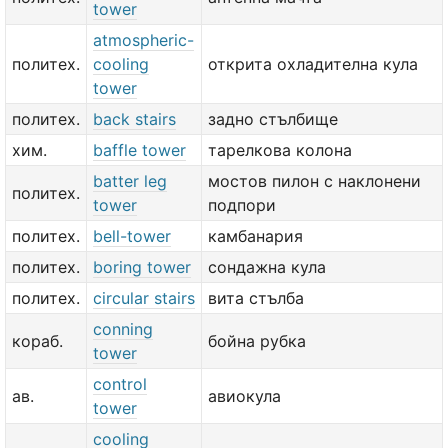
tower
atmospheric-
политех.
cooling
открита охладителна кула
tower
политех.
back stairs
задно стълбище
хим.
baffle tower
тарелкова колона
batter leg
мостов пилон с наклонени
политех.
tower
подпори
политех.
bell-tower
камбанария
политех.
boring tower
сондажна кула
политех.
circular stairs
вита стълба
conning
кораб.
бойна рубка
tower
control
ав.
авиокула
tower
cooling