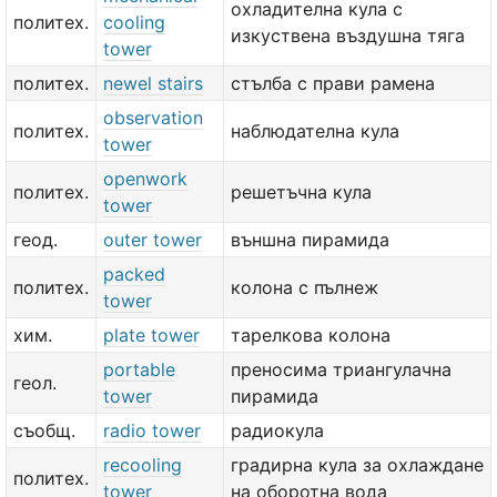
охладителна кула с
политех.
cooling
изкуствена въздушна тяга
tower
политех.
newel stairs
стълба с прави рамена
observation
политех.
наблюдателна кула
tower
openwork
политех.
решетъчна кула
tower
геод.
outer tower
външна пирамида
packed
политех.
колона с пълнеж
tower
хим.
plate tower
тарелкова колона
portable
преносима триангулачна
геол.
tower
пирамида
съобщ.
radio tower
радиокула
recooling
градирна кула за охлаждане
политех.
tower
на оборотна вода