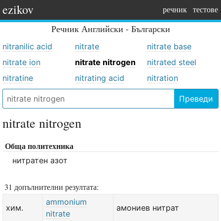
ezikov
речник
тестове
Речник
Английски - Български
nitranilic acid
nitrate
nitrate base
nitrate ion
nitrate nitrogen
nitrated steel
nitratine
nitrating acid
nitration
Преведи
nitrate nitrogen
Обща политехника
нитратен азот
31 допълнителни резултата:
ammonium
хим.
амониев нитрат
nitrate