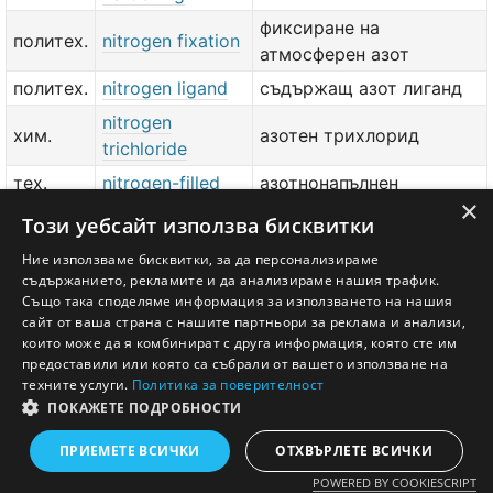
фиксиране на
политех.
nitrogen fixation
атмосферен азот
политех.
nitrogen ligand
съдържащ азот лиганд
nitrogen
хим.
азотен трихлорид
trichloride
тех.
nitrogen-filled
азотнонапълнен
×
биол.
nitrogen-fixing
азотфиксиращ
Този уебсайт използва бисквитки
хим.
nitrogen-free
безазотен
Ние използваме бисквитки, за да персонализираме
съдържанието, рекламите и да анализираме нашия трафик.
хим.
silver nitrate
сребърен нитрат
Също така споделяме информация за използването на нашия
сайт от ваша страна с нашите партньори за реклама и анализи,
добави значение или превод
тук
които може да я комбинират с друга информация, която сте им
предоставили или която са събрали от вашето използване на
техните услуги.
Политика за поверителност
ПОКАЖЕТЕ ПОДРОБНОСТИ
Английско - Български речник © Ezikov.com
Условия
Контакти
Панел
ПРИЕМЕТЕ ВСИЧКИ
ОТХВЪРЛЕТЕ ВСИЧКИ
POWERED BY COOKIESCRIPT