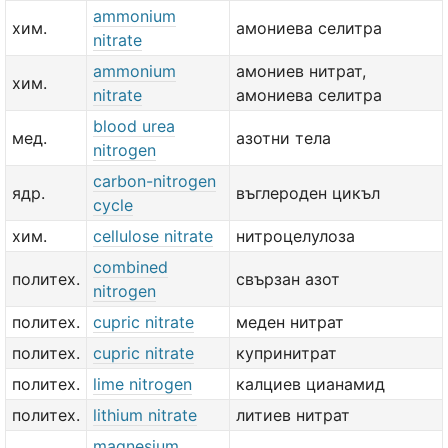
ammonium
хим.
амониева селитра
nitrate
ammonium
амониев нитрат,
хим.
nitrate
амониева селитра
blood urea
мед.
азотни тела
nitrogen
carbon-nitrogen
ядр.
въглероден цикъл
cycle
хим.
cellulose nitrate
нитроцелулоза
combined
политех.
свързан азот
nitrogen
политех.
cupric nitrate
меден нитрат
политех.
cupric nitrate
купринитрат
политех.
lime nitrogen
калциев цианамид
политех.
lithium nitrate
литиев нитрат
magnesium