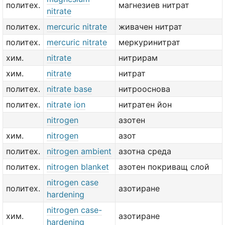
политех.
магнезиев нитрат
nitrate
политех.
mercuric nitrate
живачен нитрат
политех.
mercuric nitrate
меркуринитрат
хим.
nitrate
нитрирам
хим.
nitrate
нитрат
политех.
nitrate base
нитрооснова
политех.
nitrate ion
нитратен йон
nitrogen
азотен
хим.
nitrogen
азот
политех.
nitrogen ambient
азотна среда
политех.
nitrogen blanket
азотен покриващ слой
nitrogen case
политех.
азотиране
hardening
nitrogen case-
хим.
азотиране
hardening