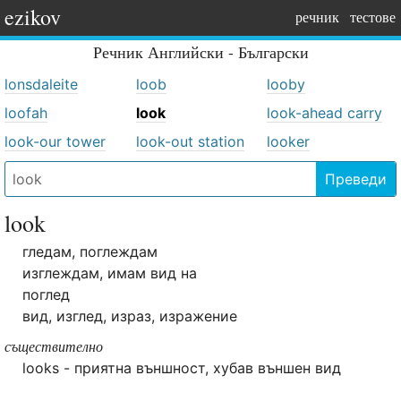
ezikov
речник
тестове
Речник
Английски - Български
lonsdaleite
loob
looby
loofah
look
look-ahead carry
look-our tower
look-out station
looker
Преведи
look
гледам, поглеждам
изглеждам, имам вид на
поглед
вид, изглед, израз, изражение
съществително
looks - приятна външност, хубав външен вид