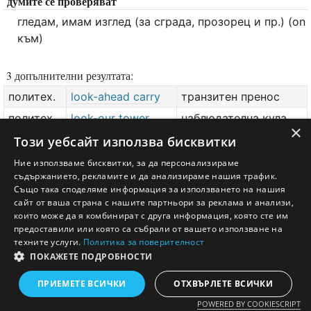
думите се проверяват
гледам, имам изглед (за сграда, прозорец и пр.) (on
към)
3 допълнителни резултата:
политех.
look-ahead carry
транзитен пренос
политех.
look-our tower
наблюдателна кула
×
политех.
look-out station
наблюдателен пост
Този уебсайт използва бисквитки
Ние използваме бисквитки, за да персонализираме
добави значение или превод
тук
съдържанието, рекламите и да анализираме нашия трафик.
Също така споделяме информация за използването на нашия
сайт от ваша страна с нашите партньори за реклама и анализи,
които може да я комбинират с друга информация, която сте им
предоставили или която са събрали от вашето използване на
техните услуги.
Политика за поверителност
ПОКАЖЕТЕ ПОДРОБНОСТИ
Английско - Български речник © Ezikov.com
Условия
Контакти
Панел
ПРИЕМЕТЕ ВСИЧКИ
ОТХВЪРЛЕТЕ ВСИЧКИ
POWERED BY COOKIESCRIPT