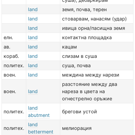
суша), дебаркирам
land
земя, почва, терен
land
стоварвам, нанасям (удар)
land
ивица орна/пасищна земя
елн.
land
контактна площадка
ав.
land
кацам
кораб.
land
слизам в суша
политех.
land
суша, почва
воен.
land
междина между нарези
разстояние между два
воен.
land
нареза в цвета на
огнестрелно оръжие
land
политех.
брегови устой
abutment
land
политех.
мелиорация
betterment