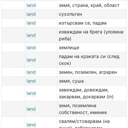
land
земя, страна, край, област
land
сухопътен
land
изтърсвам се, падам
изваждам на брега (уловена
land
риба)
land
землище
падам на краката си (след
land
скок)
land
земен, поземлен, аграрен
land
земя, суша
завеждам, довеждам,
land
закарвам, докарвам (in)
земя, поземлена
land
собственост, имение
свалям/стоварвам (на
land