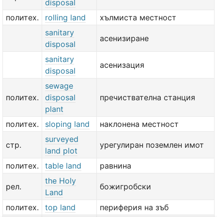
disposal
политех.
rolling land
хълмиста местност
sanitary
асенизиране
disposal
sanitary
асенизация
disposal
sewage
политех.
disposal
пречиствателна станция
plant
политех.
sloping land
наклонена местност
surveyed
стр.
урегулиран поземлен имот
land plot
политех.
table land
равнина
the Holy
рел.
божигробски
Land
политех.
top land
периферия на зъб