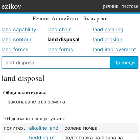
ezikov
речник
тестове
Речник
Английски - Български
land capability
land chain
land clearing
land contour
land disposal
land erosion
land forces
land forms
land improvement
Преведи
land disposal
Обща политехника
закопаване във земята
104 допълнителни резултата:
политех.
alkaline land
солена почва
bedding of
подготовка на почва за