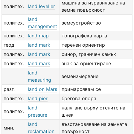
машина за изравняване на
политех.
land leveller
земна повърхност
land
политех.
земеустройство
management
политех.
land map
топографска карта
геод.
land mark
теренен ориентир
политех.
land mark
синор, граничен камък
политех.
land mark
знак за ориентиране
land
земеизмерване
measuring
разг.
land on Mars
примарсявам се
политех.
land pier
брегова опора
land
налягане върху стените на
политех.
pressure
шнек
land
възстановяване на земната
мин.
reclamation
повърхност