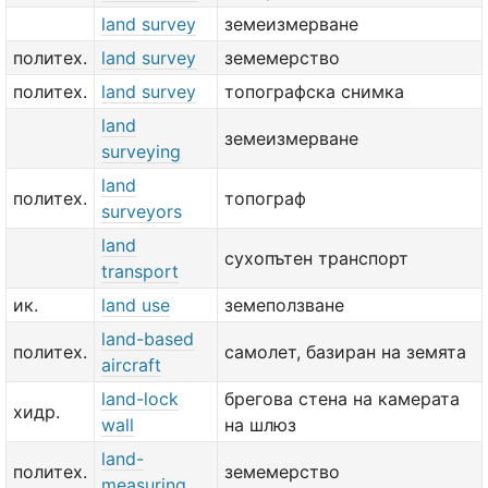
land survey
земеизмерване
политех.
land survey
земемерство
политех.
land survey
топографска снимка
land
земеизмерване
surveying
land
политех.
топограф
surveyors
land
сухопътен транспорт
transport
ик.
land use
земеползване
land-based
политех.
самолет, базиран на земята
aircraft
land-lock
брегова стена на камерата
хидр.
wall
на шлюз
land-
политех.
земемерство
measuring