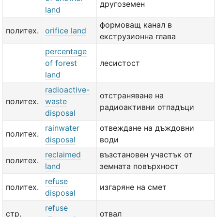
другоземен
land
формоващ канал в
политех.
orifice land
екструзионна глава
percentage
of forest
лесистост
land
radioactive-
отстраняване на
политех.
waste
радиоактивни отпадъци
disposal
rainwater
отвеждане на дъждовни
политех.
disposal
води
reclaimed
възстановен участък от
политех.
land
земната повърхност
refuse
политех.
изгаряне на смет
disposal
refuse
стр.
отвал