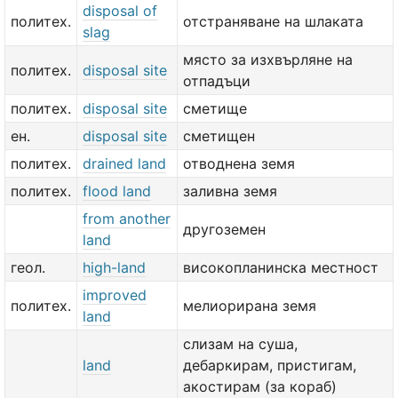
disposal of
политех.
отстраняване на шлаката
slag
място за изхвърляне на
политех.
disposal site
отпадъци
политех.
disposal site
сметище
ен.
disposal site
сметищен
политех.
drained land
отводнена земя
политех.
flood land
заливна земя
from another
другоземен
land
геол.
high-land
високопланинска местност
improved
политех.
мелиорирана земя
land
слизам на суша,
land
дебаркирам, пристигам,
акостирам (за кораб)