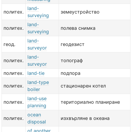
land-
политех.
земеустройство
surveying
land-
политех.
полева снимка
surveying
land-
геод.
геодезист
surveyor
land-
политех.
топограф
surveyor
политех.
land-tie
подпора
land-type
политех.
стационарен котел
boiler
land-use
политех.
териториално планиране
planning
ocean
политех.
изхвърляне в океана
disposal
of another