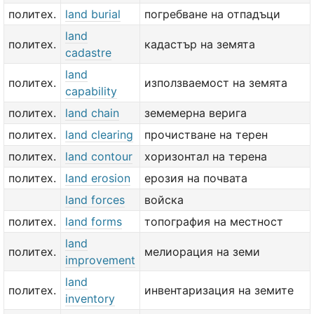
политех.
land burial
погребване на отпадъци
land
политех.
кадастър на земята
cadastre
land
политех.
използваемост на земята
capability
политех.
land chain
земемерна верига
политех.
land clearing
прочистване на терен
политех.
land contour
хоризонтал на терена
политех.
land erosion
ерозия на почвата
land forces
войска
политех.
land forms
топография на местност
land
политех.
мелиорация на земи
improvement
land
политех.
инвентаризация на земите
inventory