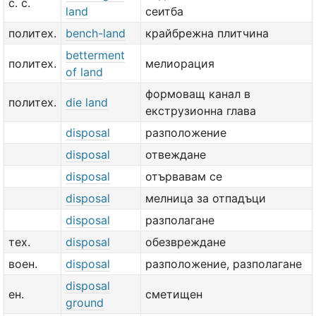
с. с.
land
сеитба
политех.
bench-land
крайбрежна плитчина
betterment
политех.
мелиорация
of land
формоващ канал в
политех.
die land
екструзионна глава
disposal
разположение
disposal
отвеждане
disposal
отървавам се
disposal
мелница за отпадъци
disposal
разполагане
тех.
disposal
обезвреждане
воен.
disposal
разположение, разполагане
disposal
ен.
сметищен
ground