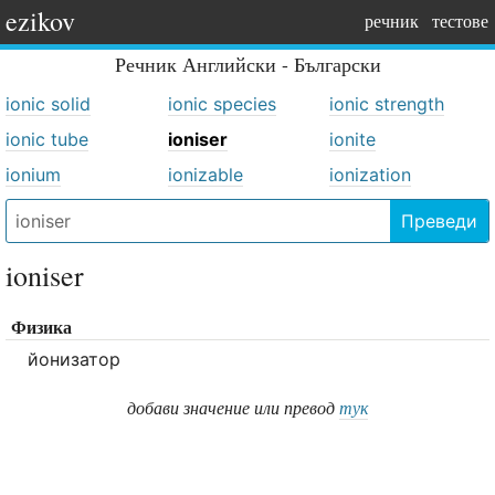
ezikov
речник
тестове
Речник
Английски - Български
ionic solid
ionic species
ionic strength
ionic tube
ioniser
ionite
ionium
ionizable
ionization
Преведи
ioniser
Физика
йонизатор
добави значение или превод
тук