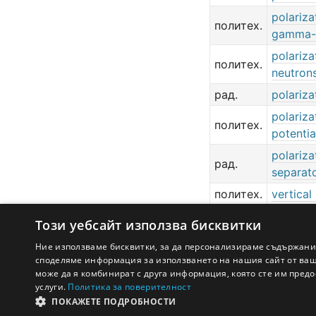
polariza
политех.
gamma-
polariza
политех.
neutron
рад.
polariza
polariza
политех.
potentia
polariza
рад.
separat
политех.
vertical
Този уебсайт използва бисквитки
Ние използваме бисквитки, за да персонализираме съдържани
споделяме информация за използването на нашия сайт от ваша
може да я комбинират с друга информация, която сте им предо
услуги.
Политика за поверителност
ПОКАЖЕТЕ ПОДРОБНОСТИ