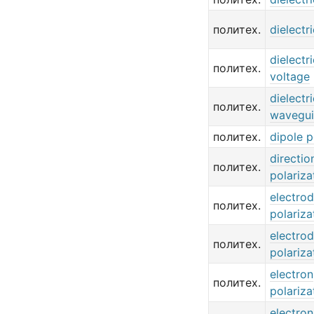
политех.
dielectr
dielectri
политех.
voltage
dielectri
политех.
wavegu
политех.
dipole p
directio
политех.
polariza
electro
политех.
polariza
electro
политех.
polariza
electron
политех.
polariza
electron