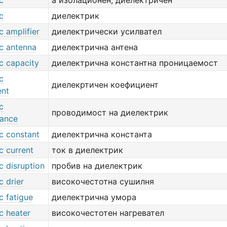
c
a изолационен, диелектричен
c
диелектрик
ic amplifier
диелектрически усилвател
ic antenna
диелектрична антена
ic capacity
диелектрична константна проницаемост
c
диелекртичен коефициент
ent
c
проводимост на диелектрик
ance
ic constant
диелектрична константа
ic current
ток в диелектрик
ic disruption
пробив на диелектрик
c drier
високочестотна сушилня
ic fatigue
диелектрична умора
ic heater
високочестотен нагревател