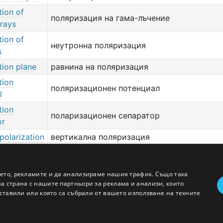
tion of
поляризация на гама-лъчение
rays
tion of
неутронна поляризация
s
tion plane
равнина на поляризация
tion
поляризационен потенциал
l
tion
поларизационен сепаратор
or
 polarization
вертикална поляризация
добави значение или превод
тук
ето, рекламите и да анализираме нашия трафик. Също така
 страна с нашите партньори за реклама и анализи, които
ставили или която са събрали от вашето използване на техните
Английско - Български речник © Ezikov.com
Условия
Контакти
Панел