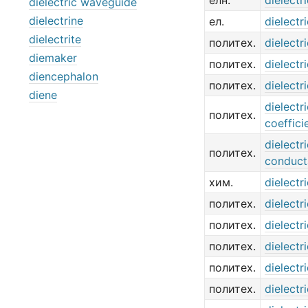
елн.
dielectri
dielectric waveguide
dielectrine
ел.
dielectri
dielectrite
политех.
dielectr
diemaker
политех.
dielectr
diencephalon
политех.
dielectr
diene
dielectri
политех.
coeffici
dielectri
политех.
conduct
хим.
dielectr
политех.
dielectr
политех.
dielectr
политех.
dielectri
политех.
dielectr
политех.
dielectr