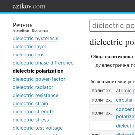
ezikov
.com
Речник
Английски - Български
dielectric hysteresis
dielectric po
dielectric layer
dielectric lens
Обща политехника
dielectric phase difference
диелектрична п
dielectric polarization
dielectric power-factor
66 допълнителни резу
dielectric radiator
политех.
atomic p
dielectric resistance
политех.
circular
dielectric strain
concent
dielectric strength
политех.
polariza
dielectric stress
dielectri
dielectric test voltage