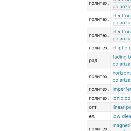
политех.
polariza
electron
политех.
polariza
electron
политех.
polariza
политех.
elliptic 
fading 
рад.
polariza
horizont
политех.
polariza
политех.
imperfec
политех.
ionic po
опт.
linear p
ел.
low diel
magneti
политех.