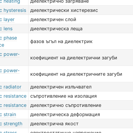
ic heating
диелектрично загряване
ic hysteresis
диелектрически хистерезис
c layer
диелектричен слой
c lens
диелектрическа леща
ic phase
фазов ъгъл на диелектрик
ce
ic power-
коефициент на диелектрични загуби
ic power-
коефициент на диелектричните загуби
ic radiator
диелектричен излъчвател
ic resistance
съпротивление на изолация
ic resistance
диелектрично съпротивление
c strain
диелектрическа деформация
ic strength
диелектрична якост
ic stress
електростатично напрежение