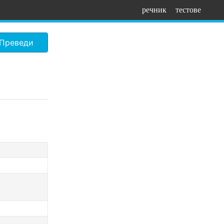
речник
тестове
Преведи