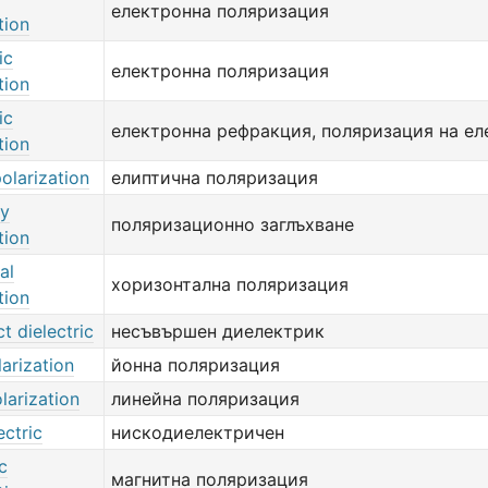
електронна поляризация
tion
ic
електронна поляризация
tion
ic
електронна рефракция, поляризация на ел
tion
polarization
елиптична поляризация
by
поляризационно заглъхване
tion
al
хоризонтална поляризация
tion
t dielectric
несъвършен диелектрик
larization
йонна поляризация
olarization
линейна поляризация
ectric
нискодиелектричен
c
магнитна поляризация