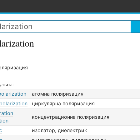
larization
оляризация
лтата:
olarization
атомна поляризация
 polarization
циркулярна поляризация
ration
концентрационна поляризация
tion
c
изолатор, диелектрик