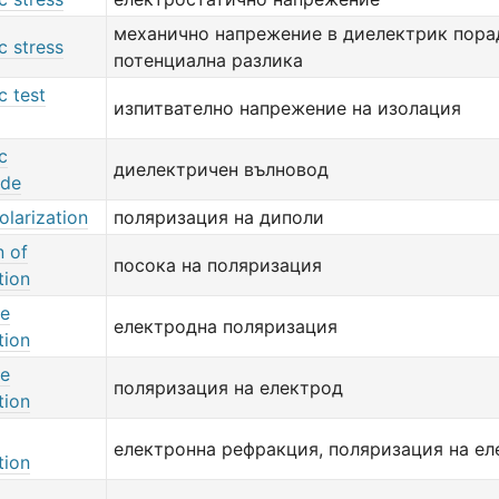
механично напрежение в диелектрик пора
ic stress
потенциална разлика
c test
изпитвателно напрежение на изолация
c
диелектричен вълновод
ide
olarization
поляризация на диполи
n of
посока на поляризация
tion
de
електродна поляризация
tion
de
поляризация на електрод
tion
електронна рефракция, поляризация на ел
tion