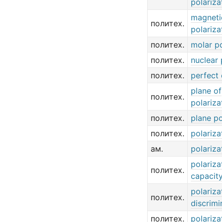
polariza
magneti
политех.
polariza
политех.
molar po
политех.
nuclear 
политех.
perfect 
plane of
политех.
polariza
политех.
plane po
политех.
polariza
ам.
polariza
polariza
политех.
capacit
polariza
политех.
discrimi
политех.
polariza