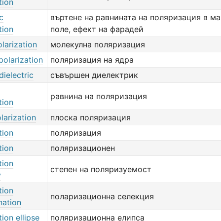
tion
c
въртене на равнината на поляризация в м
tion
поле, ефект на фарадей
larization
молекулна поляризация
polarization
поляризация на ядра
dielectric
съвършен диелектрик
равнина на поляризация
tion
larization
плоска поляризация
tion
поляризация
tion
поляризационен
tion
степен на поляризуемост
y
tion
поларизационна селекция
nation
tion ellipse
поляризационна елипса