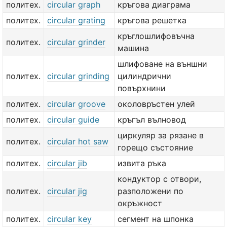
политех.
circular graph
кръгова диаграма
политех.
circular grating
кръгова решетка
кръглошлифовъчна
политех.
circular grinder
машина
шлифоване на външни
политех.
circular grinding
цилиндрични
повърхнини
политех.
circular groove
околовръстен улей
политех.
circular guide
кръгъл вълновод
циркуляр за рязане в
политех.
circular hot saw
горещо състояние
политех.
circular jib
извита ръка
кондуктор с отвори,
политех.
circular jig
разположени по
окръжност
политех.
circular key
сегмент на шпонка