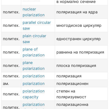
в нормално сечение
nuclear
политех.
поляризация на ядра
polarization
parallel circular
политех.
многодисков циркуляр
saw
plain circular
политех.
едностранен циркуляр
saw
plane of
политех.
равнина на поляризация
polarization
plane
политех.
плоска поляризация
polarization
политех.
polarization
поляризация
ам.
polarization
поляризационен
polarization
степен на
политех.
capacity
поляризуемост
polarization
поларизационна
политех.