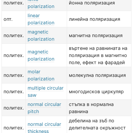
политех.
йонна поляризация
polarization
linear
опт.
линейна поляризация
polarization
magnetic
политех.
магнитна поляризация
polarization
въртене на равнината на
magnetic
политех.
поляризация в магнитно
polarization
поле, ефект на фарадей
molar
политех.
молекулна поляризация
polarization
multiple circular
политех.
многодисков циркуляр
saw
normal circular
стъпка в нормална
политех.
pitch
равнина
дебелина на зъб по
normal circular
политех.
делителната окръжност
thickness