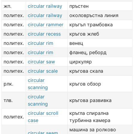
жп.
circular railway
пръстен
политех.
circular railway
околовръстна линия
политех.
circular rammer
кръгъл трамбовка
политех.
circular recess
кръгов жлеб
политех.
circular rim
венец
политех.
circular rim
фланец, реборд
политех.
circular saw
циркуляр
политех.
circular scale
кръгова скала
circular
рлк.
кръгов обзор
scanning
circular
тлв.
кръгова развивка
scanning
circular scroll
кръгла спирална
политех.
case
турбинна камера
машина за ролково
circular seam