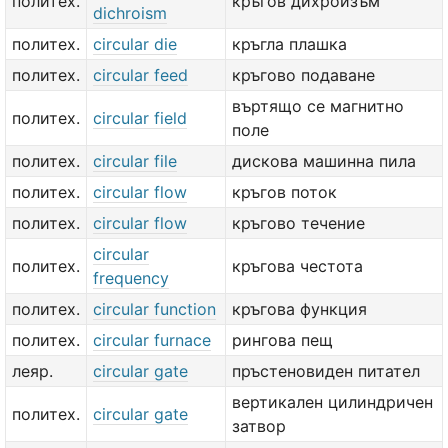
политех.
кръгов дихроизъм
dichroism
политех.
circular die
кръгла плашка
политех.
circular feed
кръгово подаване
въртящо се магнитно
политех.
circular field
поле
политех.
circular file
дискова машинна пила
политех.
circular flow
кръгов поток
политех.
circular flow
кръгово течение
circular
политех.
кръгова честота
frequency
политех.
circular function
кръгова функция
политех.
circular furnace
рингова пещ
леяр.
circular gate
пръстеновиден питател
вертикален цилиндричен
политех.
circular gate
затвор