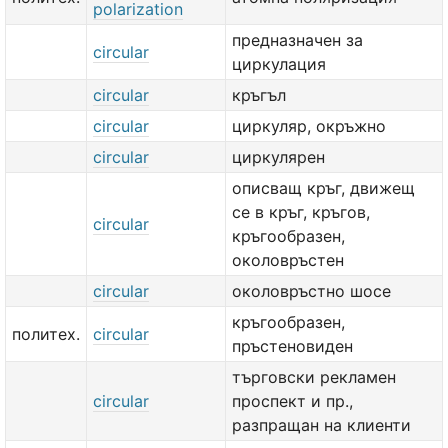
polarization
предназначен за
circular
циркулация
circular
кръгъл
circular
циркуляр, окръжно
circular
циркулярен
описващ кръг, движещ
се в кръг, кръгов,
circular
кръгообразен,
околовръстен
circular
околовръстно шосе
кръгообразен,
политех.
circular
пръстеновиден
търговски рекламен
circular
проспект и пр.,
разпращан на клиенти