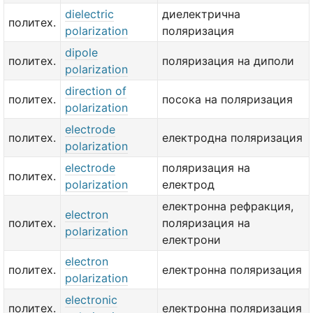
dielectric
диелектрична
политех.
polarization
поляризация
dipole
политех.
поляризация на диполи
polarization
direction of
политех.
посока на поляризация
polarization
electrode
политех.
електродна поляризация
polarization
electrode
поляризация на
политех.
polarization
електрод
електронна рефракция,
electron
политех.
поляризация на
polarization
електрони
electron
политех.
електронна поляризация
polarization
electronic
политех.
електронна поляризация