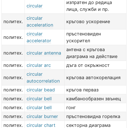
изпратен до редица
circular
лица, служби и пр.
circular
политех.
кръгово ускорение
acceleration
circular
пръстеновиден
политех.
accelerator
ускорител
антена с кръгова
политех.
circular antenna
диаграма на действие
политех.
circular arc
дъга от окръжност
circular
политех.
кръгова автокорелация
autocorrelation
политех.
circular bead
кръгов перваз
политех.
circular bell
камбанообразен звънец
политех.
circular bell
гонг
политех.
circular burner
пръстеновидна горелка
политех.
circular chart
секторна диаграма