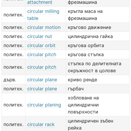
attachment
фрезмашина
circular milling
кръгла маса на
политех.
table
фрезмашина
политех.
circular motion
кръгово движение
политех.
circular nut
цилиндрична гайка
политех.
circular orbit
кръгова орбита
политех.
circular pitch
кръгова стъпка
стъпка по делителната
политех.
circular pitch
окръжност в цолове
дърв.
circular plane
криво ренде
политех.
circular plane
гърбач
хобловане на
политех.
circular planing
цилиндрични
повърхности
цилиндричен зъбен
политех.
circular rack
рейка