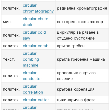
circular
политех.
радиална хроматография
chromatography
circular chute
мин.
секторен люков затвор
dook
circular cold
циркуляр за рязане в
политех.
saw
студено състояние
политех.
circular comb
кръгов гребен
circular
текст.
combing
кръгла гребенна машина
machine
circular
проводник с кръгло
политех.
conductor
сечение
circular
политех.
кръгова корелация
correlation
политех.
circular cutter
цилиндрична фреза
circular