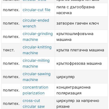
пила с дъгообразна
политех.
circular-cut file
насечка
circular-ended
политех.
затворен гаечен ключ
wrench
circular-grinding
кръглошлифовъчна
политех.
machine
машина
circular-knitting
текст.
кръгла плетачна машина
machine
circular-milling
политех.
кръглофрезова машина
machine
circular-sawing
политех.
циркуляр
machine
concentration
концентрационна
политех.
polarization
поляризация
cross-cut
циркуляр за напречно
политех.
circular saw
рязане