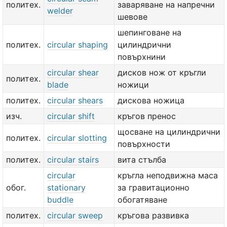
политех.
заваряване на напречни
welder
шевове
шепинговане на
политех.
circular shaping
цилиндрични
повърхнини
circular shear
дисков нож от кръгли
политех.
blade
ножици
политех.
circular shears
дискова ножица
изч.
circular shift
кръгов пренос
щосване на цилиндрични
политех.
circular slotting
повърхности
политех.
circular stairs
вита стълба
circular
кръгла неподвижна маса
обог.
stationary
за гравитационно
buddle
обогатяване
политех.
circular sweep
кръгова развивка