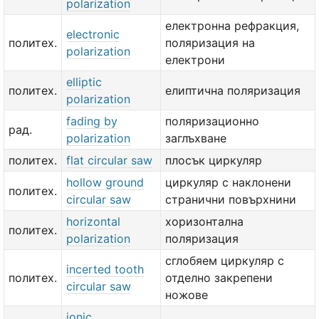
polarization
електронна рефракция,
electronic
политех.
поляризация на
polarization
електрони
elliptic
политех.
елиптична поляризация
polarization
fading by
поляризационно
рад.
polarization
заглъхване
политех.
flat circular saw
плосък циркуляр
hollow ground
циркуляр с наклонени
политех.
circular saw
странични повърхнини
horizontal
хоризонтална
политех.
polarization
поляризация
сглобяем циркуляр с
incerted tooth
политех.
отделно закрепени
circular saw
ножове
ionic