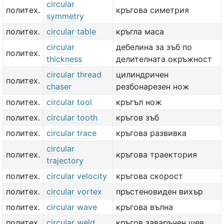
circular
политех.
кръгова симетрия
symmetry
политех.
circular table
кръгла маса
circular
дебелина за зъб по
политех.
thickness
делителната окръжност
circular thread
цилиндричен
политех.
chaser
резбонарезен нож
политех.
circular tool
кръгъл нож
политех.
circular tooth
кръгов зъб
политех.
circular trace
кръгова развивка
circular
политех.
кръгова траектория
trajectory
политех.
circular velocity
кръгова скорост
политех.
circular vortex
пръстеновиден вихър
политех.
circular wave
кръгова вълна
политех.
circular weld
кръгов заваръчен шев