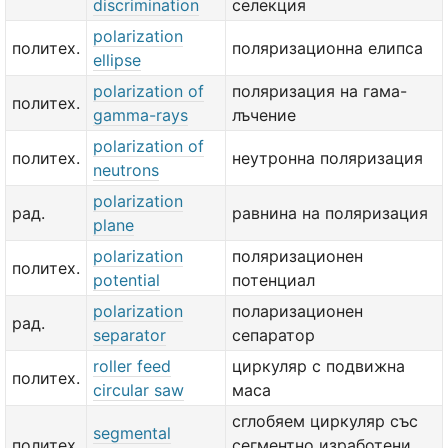
discrimination
селекция
polarization
политех.
поляризационна елипса
ellipse
polarization of
поляризация на гама-
политех.
gamma-rays
лъчение
polarization of
политех.
неутронна поляризация
neutrons
polarization
рад.
равнина на поляризация
plane
polarization
поляризационен
политех.
potential
потенциал
polarization
поларизационен
рад.
separator
сепаратор
roller feed
циркуляр с подвижна
политех.
circular saw
маса
сглобяем циркуляр със
segmental
политех.
сегментно изработени