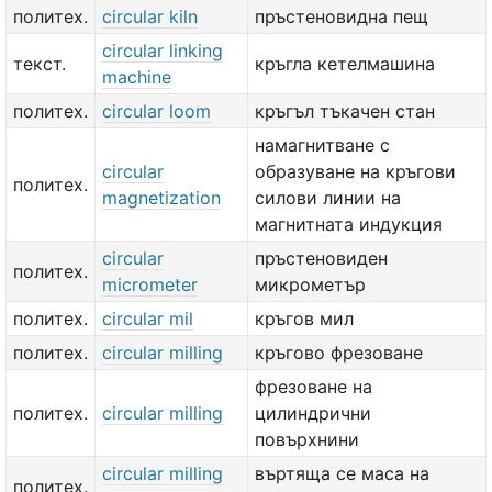
политех.
circular kiln
пръстеновидна пещ
circular linking
текст.
кръгла кетелмашина
machine
политех.
circular loom
кръгъл тъкачен стан
намагнитване с
circular
образуване на кръгови
политех.
magnetization
силови линии на
магнитната индукция
circular
пръстеновиден
политех.
micrometer
микрометър
политех.
circular mil
кръгов мил
политех.
circular milling
кръгово фрезоване
фрезоване на
политех.
circular milling
цилиндрични
повърхнини
circular milling
въртяща се маса на
политех.