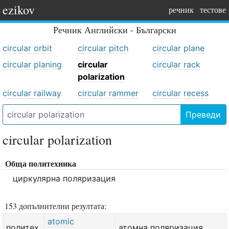
ezikov
речник
тестове
Речник
Английски - Български
circular orbit
circular pitch
circular plane
circular planing
circular
circular rack
polarization
circular railway
circular rammer
circular recess
Преведи
circular polarization
Обща политехника
циркулярна поляризация
153 допълнителни резултата:
atomic
политех.
атомна поляризация