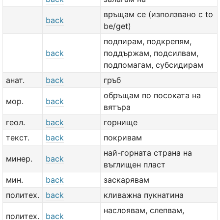
връщам се (използвано с to
back
be/get)
подпирам, подкрепям,
back
поддържам, подсилвам,
подпомагам, субсидирам
анат.
back
гръб
обръщам по посоката на
мор.
back
вятъра
геол.
back
горнище
текст.
back
покривам
най-горната страна на
минер.
back
въглищен пласт
мин.
back
заскарявам
политех.
back
кливажна пукнатина
наслоявам, слепвам,
политех.
back