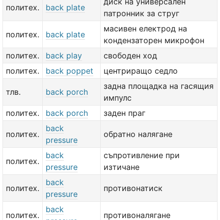
диск на универсален
политех.
back plate
патронник за струг
масивен електрод на
политех.
back plate
кондензаторен микрофон
политех.
back play
свободен ход
политех.
back poppet
центриращо седло
задна площадка на гасящия
тлв.
back porch
импулс
политех.
back porch
заден праг
back
политех.
обратно налягане
pressure
back
съпротивление при
политех.
pressure
изтичане
back
политех.
противонатиск
pressure
back
политех.
противоналягане