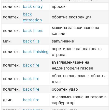
политех.
back entry
просек
back
политех.
обратна екстракция
extraction
машина за засипване на
политех.
back fillers
канали
мин.
back fills
запълнение
апретиране на опаковата
политех.
back finishing
страна
възпламеняване на
политех.
back fire
недоизгорели газове
обратно запалване, обратна
политех.
back fire
дъга
политех.
back fire
обратен удар
възпламеняване на газове в
двиг.
back fire
карбуратор