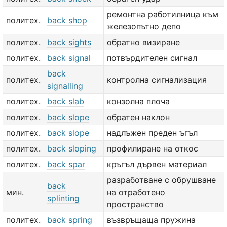
ремонтна работилница към
политех.
back shop
железопътно депо
политех.
back sights
обратно визиране
политех.
back signal
потвърдителен сигнал
back
политех.
контролна сигнализация
signalling
политех.
back slab
конзолна плоча
политех.
back slope
обратен наклон
политех.
back slope
надлъжен преден ъгъл
политех.
back sloping
профилиране на откос
политех.
back spar
кръгъл дървен материал
разработване с обрушване
back
мин.
на отработено
splinting
пространство
политех.
back spring
възвръщаща пружина