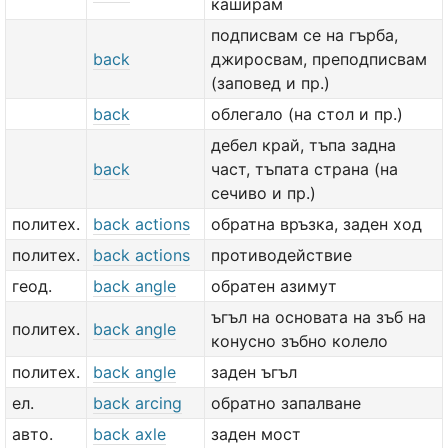
каширам
подписвам се на гърба,
back
джиросвам, преподписвам
(заповед и пр.)
back
облегало (на стол и пр.)
дебел край, тъпа задна
back
част, тъпата страна (на
сечиво и пр.)
политех.
back actions
обратна връзка, заден ход
политех.
back actions
противодействие
геод.
back angle
обратен азимут
ъгъл на основата на зъб на
политех.
back angle
конусно зъбно колело
политех.
back angle
заден ъгъл
ел.
back arcing
обратно запалване
авто.
back axle
заден мост