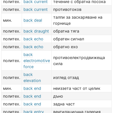
политех.
back current
течение с обратна посока
политех.
back current
противотоков
талпи за заскаряване на
мин.
back deal
горнище
политех.
back draught
обратна тяга
политех.
back echo
обратен сигнал
политех.
back echo
обратно ехо
back
противоелектродвижеща
политех.
electromotive
сила
force
back
политех.
изглед отзад
elevation
мин.
back end
неиззета част от целик
политех.
back end
дъно
политех.
back end
задна част
политех.
back entry
вентилационна галерия