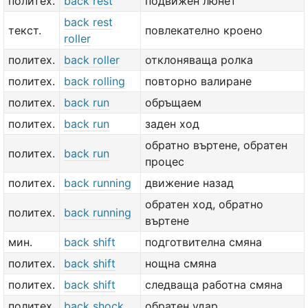
политех.
back rest
подвижен люнет
back rest
текст.
повлекателно кроено
roller
политех.
back roller
отклоняваща ролка
политех.
back rolling
повторно валиране
политех.
back run
обръщаем
политех.
back run
заден ход
обратно въртене, обратен
политех.
back run
процес
политех.
back running
движение назад
обратен ход, обратно
политех.
back running
въртене
мин.
back shift
подготвителна смяна
политех.
back shift
нощна смяна
политех.
back shift
следваща работна смяна
политех.
back shock
обратен удар