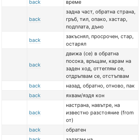
back
време
задна част, обратна страна,
back
гръб, тил, опако, хастар,
подплата, дъно
закъснял, просрочен, стар,
back
остарял
движа (се) в обратна
посока, връщам, карам на
back
заден ход, оттеглям се,
отдръпвам се, отстъпвам
back
назад, обратно, отново, пак
back
яхвам/яздя кон
настрана, навътре, на
back
известно разстояние (from
от)
back
обратен
back
залагам на