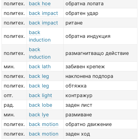
политех.
back hoe
обратна лопата
политех.
back impact
обратен удар
политех.
back impact
ритане
back
политех.
обратна индукция
induction
back
политех.
размагнитващо действие
induction
мин.
back lath
забивен крепеж
политех.
back leg
наклонена подпора
политех.
back leg
обтяжка
опт.
back light
контражур
рад.
back lobe
заден лист
мин.
back lye
размиване
политех.
back motion
обратно движение
политех.
back motion
заден ход