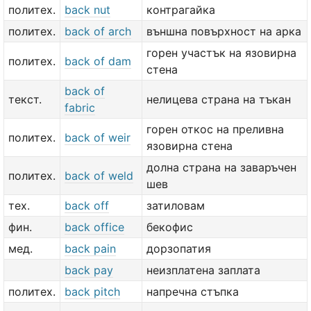
политех.
back nut
контрагайка
политех.
back of arch
външна повърхност на арка
горен участък на язовирна
политех.
back of dam
стена
back of
текст.
нелицева страна на тъкан
fabric
горен откос на преливна
политех.
back of weir
язовирна стена
долна страна на заваръчен
политех.
back of weld
шев
тех.
back off
затиловам
фин.
back office
бекофис
мед.
back pain
дорзопатия
back pay
неизплатена заплата
политех.
back pitch
напречна стъпка