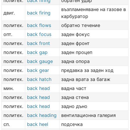
политех.
back firing
обратен удар
възпламеняване на газове в
двиг.
back firing
карбуратор
политех.
back flows
обратно течение
опт.
back focus
заден фокус
политех.
back front
заден фронт
политех.
back gap
заден процеп
политех.
back gauge
задна опора
политех.
back gear
предавка за заден ход
политех.
back hatch
задна врата за багаж
мин.
back head
вадна част
политех.
back head
задна стена
политех.
back head
задно дъно
политех.
back heading
вентилационна галерия
сп.
back heel
подсечка