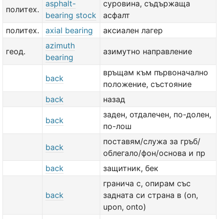
asphalt-
суровина, съдържаща
политех.
bearing stock
асфалт
политех.
axial bearing
аксиален лагер
azimuth
геод.
азимутно направление
bearing
връщам към първоначално
back
положение, състояние
back
назад
заден, отдалечен, по-долен,
back
по-лош
поставям/служа за гръб/
back
облегало/фон/основа и пр
back
защитник, бек
гранича с, опирам със
back
задната си страна в (on,
upon, onto)