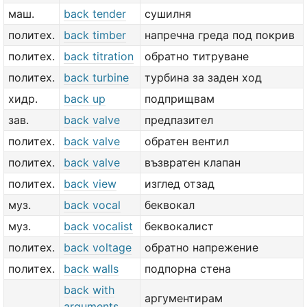
маш.
back tender
сушилня
политех.
back timber
напречна греда под покрив
политех.
back titration
обратно титруване
политех.
back turbine
турбина за заден ход
хидр.
back up
подприщвам
зав.
back valve
предпазител
политех.
back valve
обратен вентил
политех.
back valve
възвратен клапан
политех.
back view
изглед отзад
муз.
back vocal
беквокал
муз.
back vocalist
беквокалист
политех.
back voltage
обратно напрежение
политех.
back walls
подпорна стена
back with
аргументирам
arguments