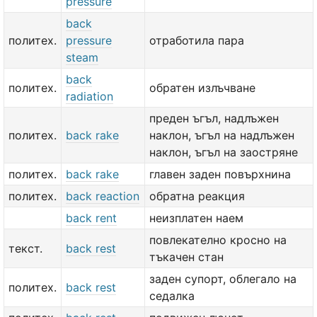
pressure
back
политех.
pressure
отработила пара
steam
back
политех.
обратен излъчване
radiation
преден ъгъл, надлъжен
политех.
back rake
наклон, ъгъл на надлъжен
наклон, ъгъл на заостряне
политех.
back rake
главен заден повърхнина
политех.
back reaction
обратна реакция
back rent
неизплатен наем
повлекателно кросно на
текст.
back rest
тъкачен стан
заден супорт, облегало на
политех.
back rest
седалка