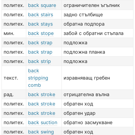
политех.
back square
ограничителен ъгълник
политех.
back stairs
задно стълбище
политех.
back stays
обратна подпора
мин.
back stope
забой с обратни стъпала
политех.
back strap
подложка
политех.
back strap
подложна планка
политех.
back strip
подложка
back
текст.
stripping
изравняващ гребен
comb
рад.
back stroke
отрицателна вълна
политех.
back stroke
обратен ход
политех.
back stroke
обратен удар
политех.
back suction
обратно засмукване
политех.
back swing
обратен ход