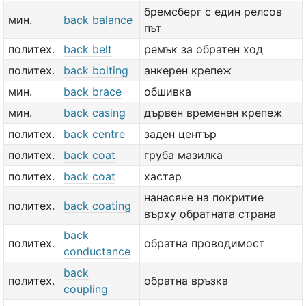
бремсберг с един релсов
мин.
back balance
път
политех.
back belt
ремък за обратен ход
политех.
back bolting
анкерен крепеж
мин.
back brace
обшивка
мин.
back casing
дървен временен крепеж
политех.
back centre
заден център
политех.
back coat
груба мазилка
политех.
back coat
хастар
нанасяне на покритие
политех.
back coating
върху обратната страна
back
политех.
обратна проводимост
conductance
back
политех.
обратна връзка
coupling