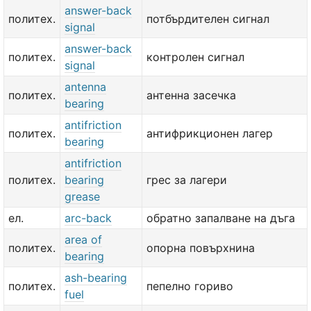
answer-back
политех.
потбърдителен сигнал
signal
answer-back
политех.
контролен сигнал
signal
antenna
политех.
антенна засечка
bearing
antifriction
политех.
антифрикционен лагер
bearing
antifriction
политех.
bearing
грес за лагери
grease
ел.
arc-back
обратно запалване на дъга
area of
политех.
опорна повърхнина
bearing
ash-bearing
политех.
пепелно гориво
fuel