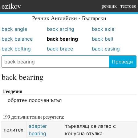
ezikov
речник
тестове
Речник
Английски - Български
back angle
back arcing
back axle
back balance
back bearing
back belt
back bolting
back brace
back casing
Преведи
back bearing
Геодезия
обратен посочен ъгъл
199 допълнителни резултата:
adapter
търкалящ се лагер с
политех.
bearing
конусна втулка