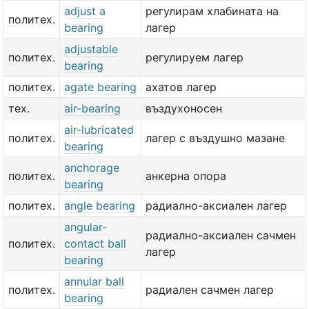
adjust a
регулирам хлабината на
политех.
bearing
лагер
adjustable
политех.
регулируем лагер
bearing
политех.
agate bearing
ахатов лагер
тех.
air-bearing
въздухоносен
air-lubricated
политех.
лагер с въздушно мазане
bearing
anchorage
политех.
анкерна опора
bearing
политех.
angle bearing
радиално-аксиален лагер
angular-
радиално-аксиален сачмен
политех.
contact ball
лагер
bearing
annular ball
политех.
радиален сачмен лагер
bearing