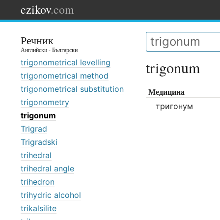
ezikov
.com
Речник
Английски - Български
trigonometrical levelling
trigonum
trigonometrical method
trigonometrical substitution
Медицина
trigonometry
тригонум
trigonum
Trigrad
Trigradski
trihedral
trihedral angle
trihedron
trihydric alcohol
trikalsilite