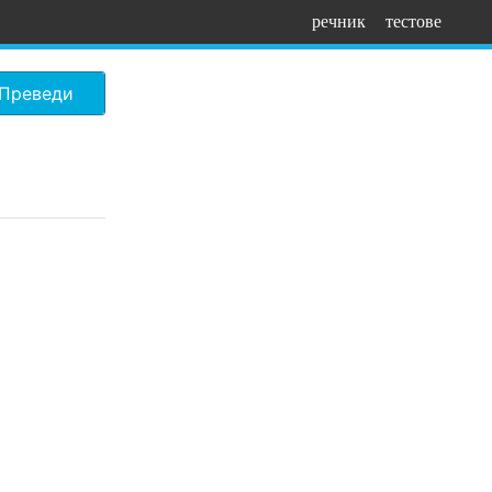
речник
тестове
Преведи