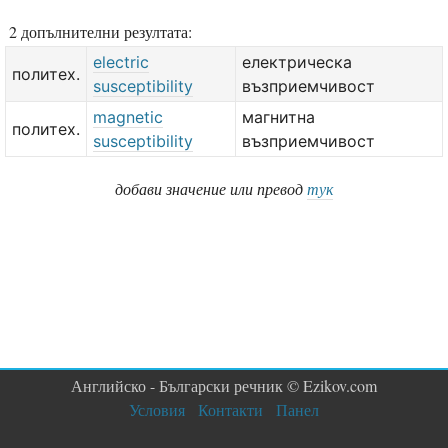
2 допълнителни резултата:
electric
електрическа
политех.
susceptibility
възприемчивост
magnetic
магнитна
политех.
susceptibility
възприемчивост
добави значение или превод
тук
Английско - Български речник © Ezikov.com
Условия
Контакти
Панел