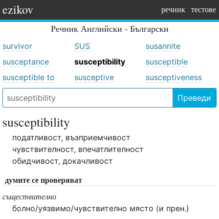
ezikov
речник
тестове
Речник
Английски - Български
survivor
SUS
susannite
susceptance
susceptibility
susceptible
susceptible to
susceptive
susceptiveness
Преведи
susceptibility
податливост, възприемчивост
чувствителност, впечатлителност
обидчивост, докачливост
думите се проверяват
съществително
болно/уязвимо/чувствително място (и прен.)