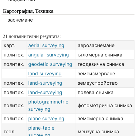
Картография, Техника
заснемане
21 допълнителни резултата:
карт.
aerial surveying
аерозаснемане
политех.
angular surveying
ъгломерна снимка
политех.
geodetic surveying
геодезична снимка
land surveying
земеизмерване
политех.
land-surveying
земеустройство
политех.
land-surveying
полева снимка
photogrammetric
политех.
фотометрична снимка
surveying
политех.
plane surveying
земемерна снимка
plane-table
геол.
мензулна снимка
surveying