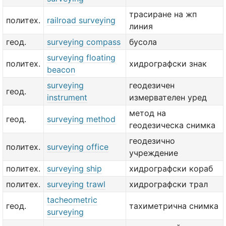
трасиране на жп
политех.
railroad surveying
линия
геод.
surveying compass
бусола
surveying floating
политех.
хидрографски знак
beacon
surveying
геодезичен
геод.
instrument
измервателен уред
метод на
геод.
surveying method
геодезическа снимка
геодезично
политех.
surveying office
учреждение
политех.
surveying ship
хидрографски кораб
политех.
surveying trawl
хидрографски трал
tacheometric
геод.
тахиметрична снимка
surveying