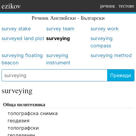
ezikov
речник
тестове
Речник
Английски - Български
survey stake
survey team
survey work
surveyed land plot
surveying
surveying
compass
surveying floating
surveying
surveying method
beacon
instrument
Преведи
surveying
Обща политехника
топографска снимка
геодезия
топографски
геодезичен